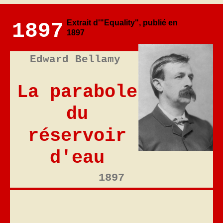
Extrait d'"Equality", publié en
1897
1897
Edward Bellamy
La parabole
du
réservoir
d'eau
1897