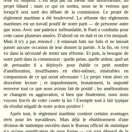
resté en suspens. C'est déjà par lui même une demi-mesure, un
projet bâtard ; mais ce qui en sortira, nous ne le verrons que
lorsqu'il sera sorti des débats de la commission. Le projet de
règlement maritime a été bouleversé. La réforme des règlements
maritimes est un travail positif de notre parti — de personne autre
que nous. Avec une patience inébranlable, le Parti a combattu pour
cette cause plusieurs années. D'abord on en riait et on s'en moquait.
Mais il n'y a pas renoncé ; il entassait faits sur faits et ne laissait
passer aucune occasion de leur donner la parole. A la fin, on s'est
vu dans la nécessité de tenter une réforme. Et puis, la besogne de
notre parti dans la commission : quelle peine, quelle ardeur, quel art
de persuader il a déployés pour établir ce petit nombre
d'amélioration, insuffisantes en elles-mêmes, misérables en
comparaison de ce qui serait nécessaire ! Le projet vient alors en
deuxième lecture ; et impudemment, brutalement, la majorité
renverse tout ce que nous avions fait de positif ; les améliorations
se changent en aggravation, si bien que finalement, nous nous
voyons forcés de voter
contre
la loi ! Exemple tout à fait typique
du résultat négatif de noire action positive !
Après tout, le règlement maritime contient certains avantages
réels pour les travailleurs. Mais déjà le rétablissement d'une
division de statistique ouvrière dans le Bureau officiel de statistique
n'a qu'une signification de pure forme — car tout dépend de la