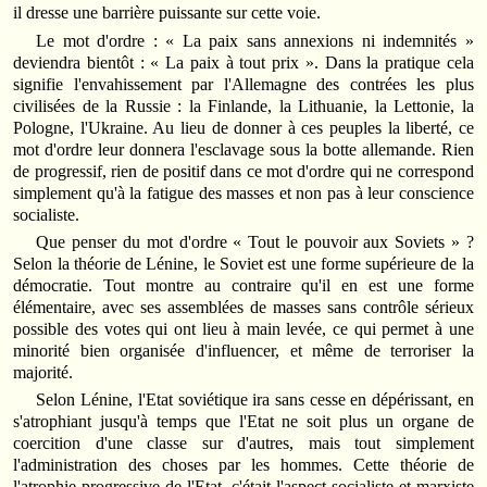
il dresse une barrière puissante sur cette voie.
Le mot d'ordre : « La paix sans annexions ni indemnités »
deviendra bientôt : « La paix à tout prix ». Dans la pratique cela
signifie l'envahissement par l'Allemagne des contrées les plus
civilisées de la Russie : la Finlande, la Lithuanie, la Lettonie, la
Pologne, l'Ukraine. Au lieu de donner à ces peuples la liberté, ce
mot d'ordre leur donnera l'esclavage sous la botte allemande. Rien
de progressif, rien de positif dans ce mot d'ordre qui ne correspond
simplement qu'à la fatigue des masses et non pas à leur conscience
socialiste.
Que penser du mot d'ordre « Tout le pouvoir aux Soviets » ?
Selon la théorie de Lénine, le Soviet est une forme supérieure de la
démocratie. Tout montre au contraire qu'il en est une forme
élémentaire, avec ses assemblées de masses sans contrôle sérieux
possible des votes qui ont lieu à main levée, ce qui permet à une
minorité bien organisée d'influencer, et même de terroriser la
majorité.
Selon Lénine, l'Etat soviétique ira sans cesse en dépérissant, en
s'atrophiant jusqu'à temps que l'Etat ne soit plus un organe de
coercition d'une classe sur d'autres, mais tout simplement
l'administration des choses par les hommes. Cette théorie de
l'atrophie progressive de l'Etat, c'était l'aspect socialiste et marxiste