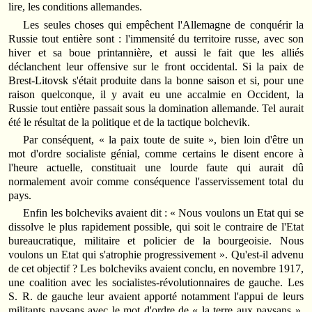
lire, les conditions allemandes.
Les seules choses qui empêchent l'Allemagne de conquérir la
Russie tout entière sont : l'immensité du territoire russe, avec son
hiver et sa boue printannière, et aussi le fait que les alliés
déclanchent leur offensive sur le front occidental. Si la paix de
Brest-Litovsk s'était produite dans la bonne saison et si, pour une
raison quelconque, il y avait eu une accalmie en Occident, la
Russie tout entière passait sous la domination allemande. Tel aurait
été le résultat de la politique et de la tactique bolchevik.
Par conséquent, « la paix toute de suite », bien loin d'être un
mot d'ordre socialiste génial, comme certains le disent encore à
l'heure actuelle, constituait une lourde faute qui aurait dû
normalement avoir comme conséquence l'asservissement total du
pays.
Enfin les bolcheviks avaient dit : « Nous voulons un Etat qui se
dissolve le plus rapidement possible, qui soit le contraire de l'Etat
bureaucratique, militaire et policier de la bourgeoisie. Nous
voulons un Etat qui s'atrophie progressivement ». Qu'est-il advenu
de cet objectif ? Les bolcheviks avaient conclu, en novembre 1917,
une coalition avec les socialistes-révolutionnaires de gauche. Les
S. R. de gauche leur avaient apporté notamment l'appui de leurs
militants paysans avec le mot d'ordre de « la terre aux paysans ».