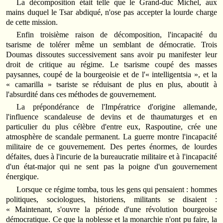
La décomposition était telle que le Grand-duc Michel, aux
mains duquel le Tsar abdiqué, n'ose pas accepter la lourde charge
de cette mission.
Enfin troisième raison de décomposition, l'incapacité du
tsarisme de tolérer même un semblant de démocratie. Trois
Doumas dissoutes successivement sans avoir pu manifester leur
droit de critique au régime. Le tsarisme coupé des masses
paysannes, coupé de la bourgeoisie et de l'« intelligentsia », et la
« camarilla » tsariste se réduisant de plus en plus, aboutit à
l'absurdité dans ces méthodes de gouvernement.
La prépondérance de l'Impératrice d'origine allemande,
l'influence scandaleuse de devins et de thaumaturges et en
particulier du plus célèbre d'entre eux, Raspoutine, crée une
atmosphère de scandale permanent. La guerre montre l'incapacité
militaire de ce gouvernement. Des pertes énormes, de lourdes
défaites, dues à l'incurie de la bureaucratie militaire et à l'incapacité
d'un état-major qui ne sent pas la poigne d'un gouvernement
énergique.
Lorsque ce régime tomba, tous les gens qui pensaient : hommes
politiques, sociologues, historiens, militants se disaient :
« Maintenant, s'ouvre la période d'une révolution bourgeoise
démocratique. Ce que la noblesse et la monarchie n'ont pu faire, la