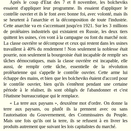
Après le coup d'Etat des 7 et 8 novembre, les bolcheviks
essaient d'appliquer leur programme. Ils essaient d'appliquer le
contrôle ouvrier et ils le font avec bonne foi, avec volonté, mais ils
se heurtent à l'anarchie et la décomposition de toute l'industrie.
Cette anarchie va en s'accentuant jusqu'en 1921. Sur les 3 millions
de prolétaires industriels qui existaient en Russie, les deux tiers
quittent les usines, s'en vont à la campagne ou font du marché noir.
La classe ouvrière se décompose et ceux qui restent dans les usines
travaillent à 40% du rendement ! Non seulement la noblesse était
pourrie, non seulement la bourgeoisie était incapable de remplir ses
tâches démocratiques, mais la classe ouvrière est incapable, elle
aussi, de remplir cette tâche, essentielle de la révolution
prolétarienne qui s'appelle le contrôle ouvrier. Cette arme lui
échappe des mains, et bien que les bolcheviks étaient d'accord pour
le contrôle ouvrier, bien qu'ils s'entêtent pendant une certaine
période à le réaliser, ils sont obligés de l'abandonner et c'est
l'étatisme bureaucratique qui le remplace.
« La terre aux paysans », deuxième mot d'ordre. On donne la
terre aux paysans, ou plutôt ils la prennent avec ou sans
l'autorisation du Gouvernement, des Commissaires du Peuple.
Mais une fois qu'ils ont la terre, ils se refusent à en livrer les
produits autrement que suivant les lois capitalistes du marché.