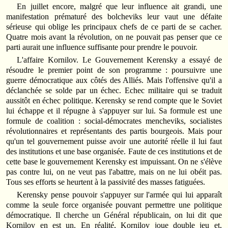
En juillet encore, malgré que leur influence ait grandi, une
manifestation prématuré des bolcheviks leur vaut une défaite
sérieuse qui oblige les principaux chefs de ce parti de se cacher.
Quatre mois avant la révolution, on ne pouvait pas penser que ce
parti aurait une influence suffisante pour prendre le pouvoir.
L'affaire Kornilov. Le Gouvernement Kerensky a essayé de
résoudre le premier point de son programme : poursuivre une
guerre démocratique aux côtés des Alliés. Mais l'offensive qu'il a
déclanchée se solde par un échec. Echec militaire qui se traduit
aussitôt en échec politique. Kerensky se rend compte que le Soviet
lui échappe et il répugne à s'appuyer sur lui. Sa formule est une
formule de coalition : social-démocrates mencheviks, socialistes
révolutionnaires et représentants des partis bourgeois. Mais pour
qu'un tel gouvernement puisse avoir une autorité réelle il lui faut
des institutions et une base organisée. Faute de ces institutions et de
cette base le gouvernement Kerensky est impuissant. On ne s'élève
pas contre lui, on ne veut pas l'abattre, mais on ne lui obéit pas.
Tous ses efforts se heurtent à la passivité des masses fatiguées.
Kerensky pense pouvoir s'appuyer sur l'armée qui lui apparaît
comme la seule force organisée pouvant permettre une politique
démocratique. Il cherche un Général républicain, on lui dit que
Kornilov en est un. En réalité, Kornilov joue double jeu et,