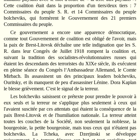
Cette coalition était dans la proportion d'un tiers/deux tiers : 7
Commissaires du peuple S. R. et 14 Commissaires du peuple
bolcheviks, qui formèrent le Gouvernement des 21 premiers
Commissaires du peuple.
Ce gouvernement a encore une apparence démocratique,
comme tout Gouvernement de coalition est obligé de l'avoir, mais
la paix de Brest-Litovsk déchaîne une telle indignation que les S.
R. dans leur Congrès de Juillet 1918 rompent la coalition et,
suivant la tradition des socialistes-révolutionnaires russes qui
étaient les descendants des terroristes du XIXe siècle, ils exécutent
en pleine séance du Congrès l‘Ambassadeur Allemand, le Comte
Mirbach. Ils assassinent un des principaux leaders bolcheviks,
Ouritsky, et ils manquent de peu d'assassiner Lénine. Dora Kaplan
le blesse grièvement. C'est le signal de la terreur.
Les bolcheviks saisissent ce prétexte pour prendre le pouvoir à
eux seuls et la terreur ne s'applique plus seulement à ceux qui
l'avaient suscitée par ces attentats qui étaient la conséquence de la
paix Brest-Litovsk et de l'humiliation nationale. La terreur atteint
toutes les couches de la Société, non seulement la noblesse, la
bourgeoisie, la petite bourgeoisie, mais tous ceux qui n'étaient pas
bolcheviks. La Tcheka, avec Dzerjinski se développe