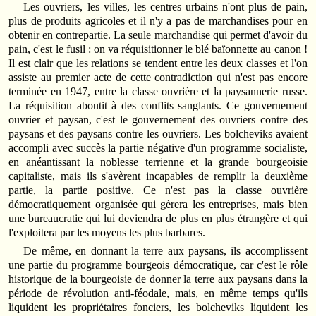
Les ouvriers, les villes, les centres urbains n'ont plus de pain,
plus de produits agricoles et il n'y a pas de marchandises pour en
obtenir en contrepartie. La seule marchandise qui permet d'avoir du
pain, c'est le fusil : on va réquisitionner le blé baïonnette au canon !
Il est clair que les relations se tendent entre les deux classes et l'on
assiste au premier acte de cette contradiction qui n'est pas encore
terminée en 1947, entre la classe ouvrière et la paysannerie russe.
La réquisition aboutit à des conflits sanglants. Ce gouvernement
ouvrier et paysan, c'est le gouvernement des ouvriers contre des
paysans et des paysans contre les ouvriers. Les bolcheviks avaient
accompli avec succès la partie négative d'un programme socialiste,
en anéantissant la noblesse terrienne et la grande bourgeoisie
capitaliste, mais ils s'avèrent incapables de remplir la deuxième
partie, la partie positive. Ce n'est pas la classe ouvrière
démocratiquement organisée qui gèrera les entreprises, mais bien
une bureaucratie qui lui deviendra de plus en plus étrangère et qui
l'exploitera par les moyens les plus barbares.
De même, en donnant la terre aux paysans, ils accomplissent
une partie du programme bourgeois démocratique, car c'est le rôle
historique de la bourgeoisie de donner la terre aux paysans dans la
période de révolution anti-féodale, mais, en même temps qu'ils
liquident les propriétaires fonciers, les bolcheviks liquident les