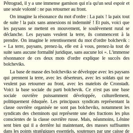
Pétrograd, il y a une immense garnison qui n'a qu'un seul espoir et
une seule volonté : ne pas retourner au front.
On imagine la résonance du mot d'ordre : La paix ! la paix tout
de suite ! la paix sans annexions ni indemnité ! Et puis, voici que
les paysans se mettent en mouvement, le soulèvement rural se
déclanche. Les paysans veulent la terre, ils commencent à la
prendre. On imagine le retentissement du mot d'ordre bolchevik :
« La terre, paysans, prenez-la, elle est à vous, prenez-la tout de
suite sans aucune formalité juridique, sans aucune loi ». L'immense
résonnance de ces deux mots d'ordre explique le succès des
bolcheviks.
La base de masse des bolcheviks se développe avec les paysans
qui prennent la terre, avec les déserteurs, avec les soldats qui ne
veulent pas retourner au front, avec les matelots de Cronstadt.
Voici la base sociale du parti bolchevik. Ce n'est pas une base
sociale ouvrière puissamment développée, culturellement,
politiquement éduquée. Les principaux syndicats représentant la
classe ouvrière organisée ne sont pas bolcheviks, notamment les
syndicats des cheminots qui représente une des fractions les plus
conscientes de la classe ouvrière russe. Mais, néanmoins, Lénine
sent bien qui il a derrière lui maintenant, des masses suffisantes
dans les points stratégiques essentiels, soutenues par une caisse de