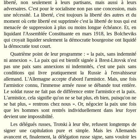
liberté, non seulement à leurs partisans, mais aussi à leurs
adversaires. C'est pour le socialisme non pas une concession, mais
une nécessité. La liberté, c'est toujours la liberté des autres et du
moment où cette liberté est supprimée c'est la liberté de tous qui est
menacée de suppression à plus ou moins longue échéance. Et, en
liquidant l'Assemblée Constituante en mars 1918, les Bolcheviks
qui croyait liquider seulement la démocratie bourgeoise ont liquidé
la démocratie tout court.
Quatrième point de leur programme : « la paix, sans indemnité
ni annexion ». La paix qui est bientôt signée à Brest-Litovsk n'est
pas une paix sans annexions ni indemnités, c'est une paix sans
conditions qui livre pratiquement la Russie à l'envahisseur
allemand. L'Allemagne accepte d'abord l'armistice. Mais, une fois
l'armistice connu, l'immense armée russe se débande tout entière.
Le soldat russe ne fait pas de différence entre l'armistice et la paix.
L'armistice, cela signifie qu'on ne se bat plus, eh bien, puisqu'on ne
se bat plus, « rentrons chez nous ». Or, négocier la paix une fois
que les hommes sont rentrés individuellement dans leur foyer
devient une impossibilité.
Les délégués russes, Trotski à leur tête, refusent longtemps de
signer une capitulation pure et simple. Mais les Allemands
avancent et, finalement, la délégation russe signe, sans vouloir les