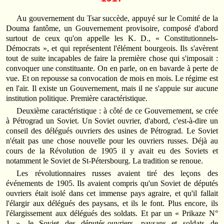
Au gouvernement du Tsar succède, appuyé sur le Comité de la
Douma fantôme, un Gouvernement provisoire, composé d'abord
surtout de ceux qu'on appelle les K. D., « Constitutionnels-
Démocrats », et qui représentent l'élément bourgeois. Ils s'avèrent
tout de suite incapables de faire la première chose qui s'imposait :
convoquer une constituante. On en parle, on en bavarde à perte de
vue. Et on repousse sa convocation de mois en mois. Le régime est
en l'air. Il existe un Gouvernement, mais il ne s'appuie sur aucune
institution politique. Première caractéristique.
Deuxième caractéristique : à côté de ce Gouvernement, se crée
à Pétrograd un Soviet. Un Soviet ouvrier, d'abord, c'est-à-dire un
conseil des délégués ouvriers des usines de Pétrograd. Le Soviet
n'était pas une chose nouvelle pour les ouvriers russes. Déjà au
cours de la Révolution de 1905 il y avait eu des Soviets et
notamment le Soviet de St-Pétersbourg. La tradition se renoue.
Les révolutionnaires russes avaient tiré des leçons des
événements de 1905. Ils avaient compris qu'un Soviet de députés
ouvriers était isolé dans cet immense pays agraire, et qu'il fallait
l'élargir aux délégués des paysans, et ils le font. Plus encore, ils
l'élargissement aux délégués des soldats. Et par un « Prikaze N°
1 », le Soviet des députés-ouvriers, paysans et soldats de