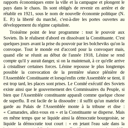
rapports économiques entre la ville et la campagne et plongent le
pays dans le chaos. Ils sont obligés de revenir en arrière et de
rétablir en 1921, sous le nom de nouvelle économie politique (N.
E. P.) la liberté du marché, c'est-à-dire les portes ouvertes au
développement du régime capitaliste.
Troisième point de leur programme : tout le pouvoir aux
Soviets. Ils le réalisent d'abord en dissolvant la Constituante. C'est
quelques jours avant la prise du pouvoir par les bolcheviks qu'on la
convoque. Tout le monde est d'accord pour la convoquer mais,
quand elle se réunit au début de l'année 1918, Lénine se rend
compte qu'il y aurait danger, si on la maintenait, à ce qu'elle arrive
à cristalliser certaines forces. Lénine repousse le plus longtemps
possible la convocation de la première séance plénière de
l'Assemblée Constituante et lorsqu'enfin cette Assemblée se tient, il
est trop tard, les places sont prises. Le Comité exécutif des Soviets
existe ainsi que le gouvernement des Commissaires du Peuple, si
bien que l'Assemblée constituante apparaît comme quelque chose
de superflu. Il est facile de la dissoudre : il suffit qu'un matelot de
garde au Palais de l'Assemblée monte à la tribune et dise :
« Camarades, allez-vous en » et la Constituante se disperse. Mais
en même temps que se liquide ainsi la démocratie bourgeoisie, se
liquide la démocratie tout court : « en jetant l'eau sale dans la