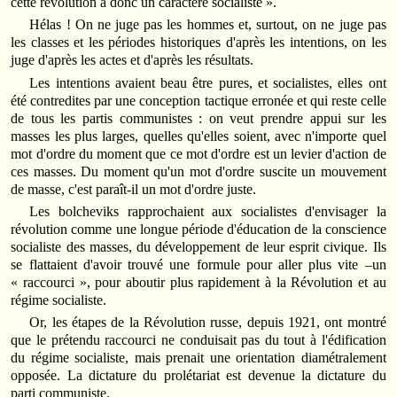
cette révolution a donc un caractère socialiste ».
Hélas ! On ne juge pas les hommes et, surtout, on ne juge pas
les classes et les périodes historiques d'après les intentions, on les
juge d'après les actes et d'après les résultats.
Les intentions avaient beau être pures, et socialistes, elles ont
été contredites par une conception tactique erronée et qui reste celle
de tous les partis communistes : on veut prendre appui sur les
masses les plus larges, quelles qu'elles soient, avec n'importe quel
mot d'ordre du moment que ce mot d'ordre est un levier d'action de
ces masses. Du moment qu'un mot d'ordre suscite un mouvement
de masse, c'est paraît-il un mot d'ordre juste.
Les bolcheviks rapprochaient aux socialistes d'envisager la
révolution comme une longue période d'éducation de la conscience
socialiste des masses, du développement de leur esprit civique. Ils
se flattaient d'avoir trouvé une formule pour aller plus vite –un
« raccourci », pour aboutir plus rapidement à la Révolution et au
régime socialiste.
Or, les étapes de la Révolution russe, depuis 1921, ont montré
que le prétendu raccourci ne conduisait pas du tout à l'édification
du régime socialiste, mais prenait une orientation diamétralement
opposée. La dictature du prolétariat est devenue la dictature du
parti communiste.