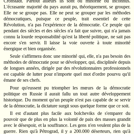
Cronstadt. Partout ailleurs ils sont ou minorité ou inconnus.
L'écrasante majorité du pays aurait pu, théoriquement, se grouper.
Elle ne se groupe pas. Elle ne peut se grouper par les méthodes
démocratiques, puisque ce peuple, trait essentiel de cette
Révolution, n'a pas l'expérience de la démocratie. Ce peuple qui
pendant des siècles et des siècles n'a fait que suivre, qui n'a jamais
connu la lourde responsabilité qu'est la liberté politique, ne sait pas
encore s'en servir. Il laisse la voie ouverte à toute minorité
énergique et bien organisée.
Seule s'affirmera donc une minorité qui, elle, n'a pas besoin des
méthodes de démocratie pour se développer, qui, disciplinée depuis
de longues années, dirigée par des révolutionnaires professionnels
est capable de lutter pour n'importe quel mot d'ordre pourvu qu'il
émane de ses chefs.
Pour qu'eussent pu triompher les mœurs de la démocratie
politique en Russie il aurait fallu un tout autre développement
historique. Du moment qu'un peuple n'est pas capable de se servir
de la démocratie, la dictature surgit sous quelque forme que ce soit.
Il est d'autant plus facile aux bolcheviks de s'emparer du
pouvoir que de plus en plus la volonté de paix des masses grandit
avec le désespoir, et la souffrance. Les gens n'en veulent plus de la
guerre. Rien qu'à Pétrograd, il y a 200.000 déserteurs, rien qu'à