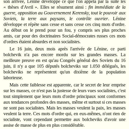
son arrivée, Lénine développe ce que l'on appela par la suite les
« thèses d'Avril ». Elles se résument ainsi :
fin immédiate de la
guerre, opposition au Gouvernement Kerensky, tout le pouvoir aux
Soviets, la terre aux paysans, le contrôle ouvrier
. Lénine
développe et répète sans cesse et sans cesse ces cinq mots d'ordre.
Au début on le prend pour un fou, y compris ses plus proches
amis, car pour des doctrinaires Social-démocrates russes ces mots
d'ordres étaient absurdes et non socialistes.
Le 16 juin, deux mois après l'arrivée de Lénine, ce parti
bolchevik n'a pas encore mordu sur les grandes masses. La
meilleure preuve en est qu'au Congrès général des Soviets du 16
juin, il n'y a que 105 députés bolcheviks sur 1.050 délégués, les
bolcheviks ne représentent qu'un dixième de la population
laborieuse.
Mais cette faiblesse est apparente, car le secret de leur emprise
sur les masses, ce n'est pas la justesse de leurs vues socialistes, c'est
tout simplement que leurs mots d'ordre principaux sont conformes
aux tendances profondes des masses, même et surtout si ces masses
ne sont pas socialistes. Mais les masses veulent la paix, les masses
veulent la terre. Ces mots d'ordre qui, en eux-mêmes, n'ont rien de
socialiste, vont cependant permettre aux bolcheviks d'avoir une
assise de masse de plus en plus considérable.