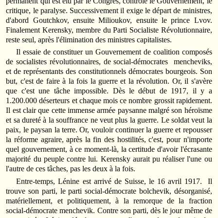
permanent qui est élu par le Congrès, contrôle le Gouvernement, le
critique, le paralyse. Successivement il exige le départ de ministres,
d'abord Goutchkov, ensuite Milioukov, ensuite le prince Lvov.
Finalement Kerensky, membre du Parti Socialiste Révolutionnaire,
reste seul, après l'élimination des ministres capitalistes.
Il essaie de constituer un Gouvernement de coalition composés
de socialistes révolutionnaires, de social-démocrates mencheviks,
et de représentants des constitutionnels démocrates bourgeois. Son
but, c'est de faire à la fois la guerre et la révolution. Or, il s'avère
que c'est une tâche impossible. Dès le début de 1917, il y a
1.200.000 déserteurs et chaque mois ce nombre grossit rapidement.
Il est clair que cette immense armée paysanne malgré son héroïsme
et sa dureté à la souffrance ne veut plus la guerre. Le soldat veut la
paix, le paysan la terre. Or, vouloir continuer la guerre et repousser
la réforme agraire, après la fin des hostilités, c'est, pour n'importe
quel gouvernement, à ce moment-là, la certitude d'avoir l'écrasante
majorité du peuple contre lui. Kerensky aurait pu réaliser l'une ou
l'autre de ces tâches, pas les deux à la fois.
Entre-temps, Lénine est arrivé de Suisse, le 16 avril 1917. Il
trouve son parti, le parti social-démocrate bolchevik, désorganisé,
matériellement, et politiquement, à la remorque de la fraction
social-démocrate menchevik. Contre son parti, dès le jour même de