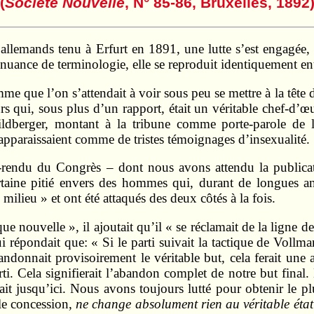
(
Société Nouvelle
, N° 85-86, Bruxelles, 1892
 allemands tenu à Erfurt en 1891, une lutte s’est engagée
nuance de terminologie, elle se reproduit identiquement entre
mme que l’on s’attendait à voir sous peu se mettre à la tête d
rs qui, sous plus d’un rapport, était un véritable chef-d’œ
ildberger, montant à la tribune comme porte-parole de 
, apparaissaient comme de tristes témoignages d’insexualité.
-rendu du Congrès – dont nous avons attendu la publicat
rtaine pitié envers des hommes qui, durant de longues 
milieu » et ont été attaqués des deux côtés à la fois.
ue nouvelle », il ajoutait qu’il « se réclamait de la ligne d
 répondait que: « Si le parti suivait la tactique de Vollmar
ndonnait provisoirement le véritable but, cela ferait une 
ti. Cela signifierait l’abandon complet de notre but final.
it jusqu’ici. Nous avons toujours lutté pour obtenir le plu
ble concession,
ne change absolument rien au véritable état