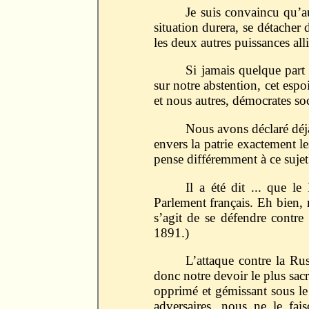
Je suis convaincu qu’a
situation durera, se détacher 
les deux autres puissances al
Si jamais quelque part 
sur notre abstention, cet espo
et nous autres, démocrates so
Nous avons déclaré déjà
envers la patrie exactement l
pense différemment à ce suj
Il a été dit ... que l
Parlement français. Eh bien, m
s’agit de se défendre contr
1891.)
L’attaque contre la Russ
donc notre devoir le plus sac
opprimé et gémissant sous le
adversaires, nous ne le fai