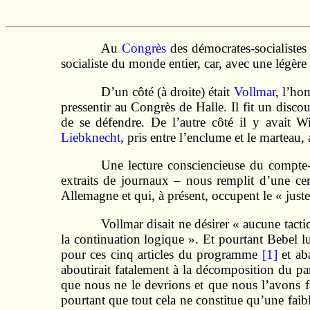
Au
Congrès
des démocrates-socialistes
socialiste du monde entier, car, avec une légère 
D’un côté (à droite) était
Vollmar
, l’ho
pressentir au Congrès de Halle. Il fit un discou
de se défendre. De l’autre côté il y avait W
Liebknecht
, pris entre l’enclume et le marteau
Une lecture consciencieuse du compte
extraits de journaux – nous remplit d’une ce
Allemagne et qui, à présent, occupent le « juste 
Vollmar disait ne désirer « aucune tactiq
la continuation logique ». Et pourtant Bebel lui
pour ces cinq articles du programme
[1]
et aba
aboutirait fatalement à la décomposition du par
que nous ne le devrions et que nous l’avons fa
pourtant que tout cela ne constitue qu’une fai