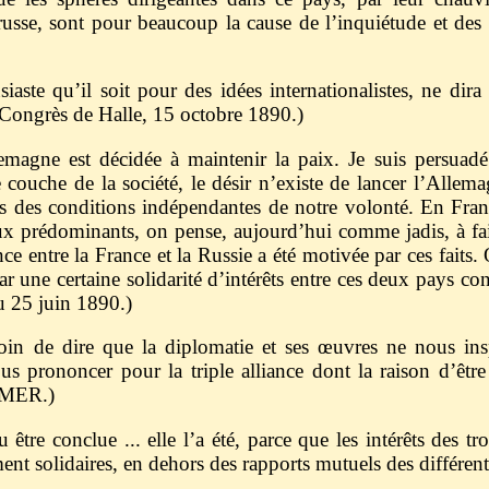
 russe, sont pour beaucoup la cause de l’inquiétude et de
siaste qu’il soit pour des idées internationalistes, ne di
ngrès de Halle, 15 octobre 1890.)
emagne est décidée à maintenir la paix. Je suis persuadé
e couche de la société, le désir n’existe de lancer l’Alle
ns des conditions indépendantes de notre volonté. En Fran
eux prédominants, on pense, aujourd’hui comme jadis, à fai
ce entre la France et la Russie a été motivée par ces faits. Q
par une certaine solidarité d’intérêts entre ces deux pays co
 25 juin 1890.)
in de dire que la diplomatie et ses œuvres ne nous insp
prononcer pour la triple alliance dont la raison d’être e
LMER.)
pu être conclue ... elle l’a été, parce que les intérêts des t
ent solidaires, en dehors des rapports mutuels des différent