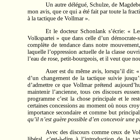
Un autre délégué, Schulze, de Magdebour
mon avis, que ce qui a été fait par toute la fr
à la tactique de Vollmar ».
Et le docteur Schonlank s’écrie: « L
Volkspartei » que dans celle d’un démocrate-s
complète de tendance dans notre mouvement, e
laquelle l’oppression actuelle de la classe ouv
l’eau de rose, petit-bourgeois, et il veut que n
Auer est du même avis, lorsqu’il dit: 
d’un changement de la tactique suivie jusqu’i
d’admettre ce que Vollmar prétend aujourd’hui,
maintenir l’ancienne, tous ces discours eussen
programme c’est la chose principale et le re
certaines concessions au moment où nous croyon
importance secondaire et comme but principal 
qu’il n’est guère possible d’en concevoir une p
Avec des discours comme ceux de Vollm
libéral, c’est-à-dire à l’introduction de la 