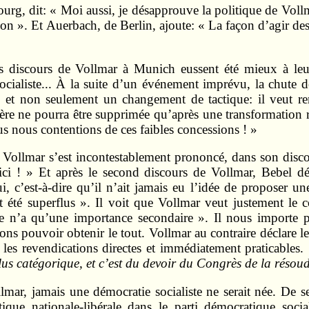
g, dit: « Moi aussi, je désapprouve la politique de Vollmar
action ». Et Auerbach, de Berlin, ajoute: « La façon d’agir
es discours de Vollmar à Munich eussent été mieux à l
ocialiste... À la suite d’un événement imprévu, la chute 
t non seulement un changement de tactique: il veut rem
rière ne pourra être supprimée qu’après une transformation r
ous nous contentions de ces faibles concessions ! »
« Vollmar s’est incontestablement prononcé, dans son disc
ci ! » Et après le second discours de Vollmar, Bebel déc
 c’est-à-dire qu’il n’ait jamais eu l’idée de proposer une
t été superflus ». Il voit que Vollmar veut justement le co
ste n’a qu’une importance secondaire ». Il nous import
s pouvoir obtenir le tout. Vollmar au contraire déclare l
les revendications directes et immédiatement praticables.
lus catégorique, et c’est du devoir du Congrès de la résoud
ar, jamais une démocratie socialiste ne serait née. De s
tactique nationale-libérale dans le parti démocratique s