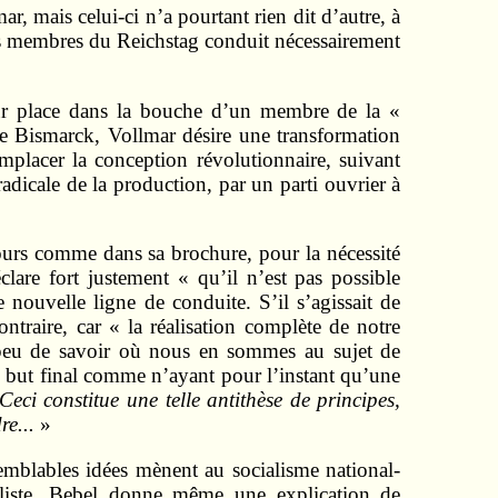
, mais celui-ci n’a pourtant rien dit d’autre, à
 des membres du Reichstag conduit nécessairement
eur place dans la bouche d’un membre de la «
de Bismarck, Vollmar désire une transformation
placer la conception révolutionnaire, suivant
adicale de la production, par un parti ouvrier à
ours comme dans sa brochure, pour la nécessité
lare fort justement « qu’il n’est pas possible
 nouvelle ligne de conduite. S’il s’agissait de
ntraire, car « la réalisation complète de notre
e peu de savoir où nous en sommes au sujet de
e but final comme n’ayant pour l’instant qu’une
Ceci constitue une telle antithèse de principes,
re...
»
emblables idées mènent au socialisme national-
ocialiste. Bebel donne même une explication de