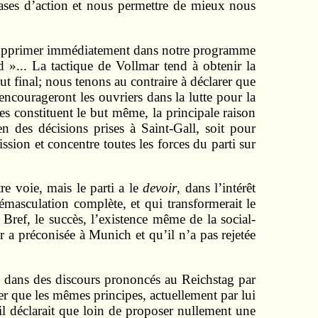
ases d’action et nous permettre de mieux nous
à supprimer immédiatement dans notre programme
 »... La tactique de Vollmar tend à obtenir la
t final; nous tenons au contraire à déclarer que
ncourageront les ouvriers dans la lutte pour la
s constituent le but même, la principale raison
n des décisions prises à Saint-Gall, soit pour
sion et concentre toutes les forces du parti sur
e voie, mais le parti a le
devoir
, dans l’intérêt
émasculation complète, et qui transformerait le
 Bref, le succès, l’existence même de la social-
a préconisée à Munich et qu’il n’a pas rejetée
es dans des discours prononcés au Reichstag par
ver que les mêmes principes, actuellement par lui
 il déclarait que loin de proposer nullement une