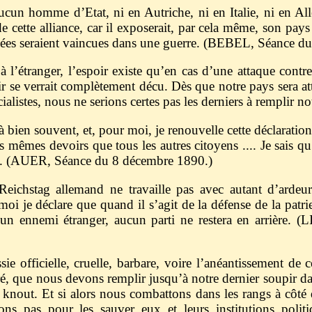
ucun homme d’Etat, ni en Autriche, ni en Italie, ni en Al
de cette alliance, car il exposerait, par cela même, son pay
liées seraient vaincues dans une guerre. (BEBEL, Séance du
à l’étranger, l’espoir existe qu’en cas d’une attaque cont
ir se verrait complètement décu. Dès que notre pays sera att
cialistes, nous ne serions certes pas les derniers à rempli
 bien souvent, et, pour moi, je renouvelle cette déclarati
es mêmes devoirs que tous les autres citoyens .... Je sais 
et. (AUER, Séance du 8 décembre 1890.)
e Reichstag allemand ne travaille pas avec autant d’ardeu
oi je déclare que quand il s’agit de la défense de la patrie,
e un ennemi étranger, aucun parti ne restera en arrièr
ie officielle, cruelle, barbare, voire l’anéantissement de c
ré, que nous devons remplir jusqu’à notre dernier soupir d
 knout. Et si alors nous combattons dans les rangs à côté
sons pas pour les sauver eux et leurs institutions poli