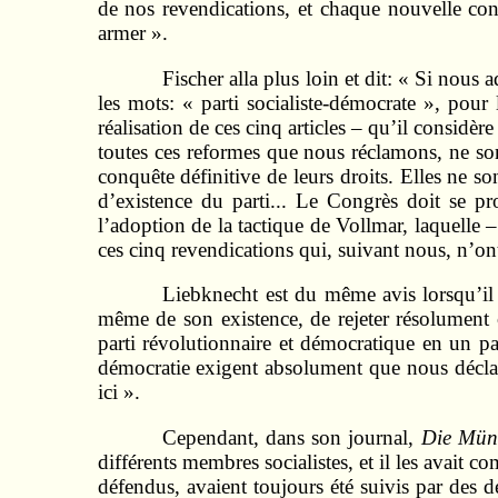
de nos revendications, et chaque nouvelle co
armer ».
Fischer alla plus loin et dit: « Si no
les mots: « parti socialiste-démocrate », pou
réalisation de ces cinq articles – qu’il consid
toutes ces reformes que nous réclamons, ne son
conquête définitive de leurs droits. Elles ne 
d’existence du parti... Le Congrès doit se pr
l’adoption de la tactique de Vollmar, laquelle 
ces cinq revendications qui, suivant nous, n’on
Liebknecht est du même avis lorsqu’il
même de son existence, de rejeter résolument c
parti révolutionnaire et démocratique en un par
démocratie exigent absolument que nous déclar
ici ».
Cependant, dans son journal,
Die Mün
différents membres socialistes, et il les avait 
défendus, avaient toujours été suivis par des d