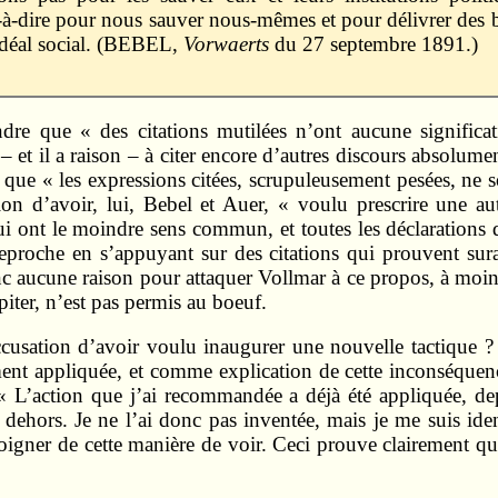
t-à-dire pour nous sauver nous-mêmes et pour délivrer des
 idéal social. (BEBEL,
Vorwaerts
du 27 septembre 1891.)
dre que « des citations mutilées n’ont aucune significat
 – et il a raison – à citer encore d’autres discours absolum
t que « les expressions citées, scrupuleusement pesées, ne s
on d’avoir, lui, Bebel et Auer, « voulu prescrire une aut
 ont le moindre sens commun, et toutes les déclarations de 
reproche en s’appuyant sur des citations qui prouvent s
c aucune raison pour attaquer Vollmar à ce propos, à moins
piter, n’est pas permis au boeuf.
cusation d’avoir voulu inaugurer une nouvelle tactique ? «
ent appliquée, et comme explication de cette inconséquence
 « L’action que j’ai recommandée a déjà été appliquée, dep
ehors. Je ne l’ai donc pas inventée, mais je me suis identi
igner de cette manière de voir. Ceci prouve clairement que j