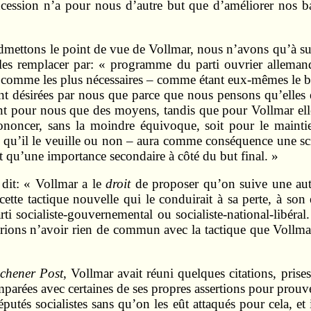
ncession n’a pour nous d’autre but que d’améliorer nos b
us admettons le point de vue de Vollmar, nous n’avons qu’
r les remplacer par: « programme du parti ouvrier allemand
ère comme les plus nécessaires – comme étant eux-mêmes le bu
t désirées par nous que parce que nous pensons qu’elles e
sont pour nous que des moyens, tandis que pour Vollmar elle
ononcer, sans la moindre équivoque, soit pour le maintie
– qu’il le veuille ou non – aura comme conséquence une scis
t qu’une importance secondaire à côté du but final. »
 dit: « Vollmar a le
droit
de proposer qu’on suive une autr
ette tactique nouvelle qui le conduirait à sa perte, à son 
ti socialiste-gouvernemental ou socialiste-national-libéral.
ions n’avoir rien de commun avec la tactique que Vollmar 
chener Post
, Vollmar avait réuni quelques citations, pris
comparées avec certaines de ses propres assertions pour prou
éputés socialistes sans qu’on les eût attaqués pour cela, et