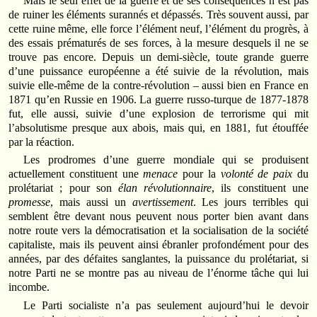
Mais le seul effet de la guerre et de ses conséquences n’est pas
de ruiner les éléments surannés et dépassés. Très souvent aussi, par
cette ruine même, elle force l’élément neuf, l’élément du progrès, à
des essais prématurés de ses forces, à la mesure desquels il ne se
trouve pas encore. Depuis un demi-siècle, toute grande guerre
d’une puissance européenne a été suivie de la révolution, mais
suivie elle-même de la contre-révolution – aussi bien en France en
1871 qu’en Russie en 1906. La guerre russo-turque de 1877-1878
fut, elle aussi, suivie d’une explosion de terrorisme qui mit
l’absolutisme presque aux abois, mais qui, en 1881, fut étouffée
par la réaction.
Les prodromes d’une guerre mondiale qui se produisent
actuellement constituent une
menace
pour la
volonté de paix
du
prolétariat ; pour son
élan révolutionnaire
, ils constituent une
promesse
, mais aussi un
avertissement
. Les jours terribles qui
semblent être devant nous peuvent nous porter bien avant dans
notre route vers la démocratisation et la socialisation de la société
capitaliste, mais ils peuvent ainsi ébranler profondément pour des
années, par des défaites sanglantes, la puissance du prolétariat, si
notre Parti ne se montre pas au niveau de l’énorme tâche qui lui
incombe.
Le Parti socialiste n’a pas seulement aujourd’hui le devoir