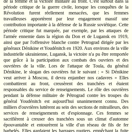
de la femme et la victoire militaire au front. C'est surtout dans la
période critique de la guerre civile, lorsque les conquêtes de la
Révolution furent réellement menacées, que les femmes
travailleuses apportèrent par leur engagement massif une
contribution importante à la défense de la Russie soviétique. Cette
période critique fut marquée, par exemple, par les attaques de
l'armée ennemie dans la région du Don et de Lugansk en 1919,
ainsi que par l'offensive blanche contre Petrograd dirigée par les
généraux Dénikine et Youdénitch en 1920. Aux environs de la ville
industrielle ukrainienne, Lugansk, la victoire n'a pu être remportée
que grâce à la participation aux combats des ouvriers et des
ouvrières de la ville. Lors de l'attaque de Toula, du général
Dénikine, le slogan des ouvrières fut le suivant : « Si Dénikine
veut arriver à Moscou, il devra enjamber nos cadavres » Elles
combattirent au front, creusèrent des tranchées et étaient
responsables du service de renseignements. Le rôle des ouvrières
pendant la défense militaire de Pétrograd contre les troupes du
général Youdénitch est aujourd'hui unanimement connu. Des
milliers d'ouvrières luttèrent au sein des sections de mitrailleurs, des
services de renseignements et d'espionnage. Ces femmes se
sacrifièrent à creuser des tranchées sous un climat d'automne
épouvantable et entourèrent la ville d'un réseau de fils de fer
barbelés. Elles gardaient les barrages routiers, empêchant la fuite