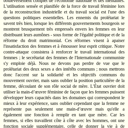
bouleversement complet de l'économie nationale et des mentalités.
L'utilisation sensée et planifiée de la force de travail féminine lors
de la reconstruction industrielle et du travail social est l'une des
questions politiques essentielles. Les ennemis du prolétariat le
savent très bien, lorsque les différents gouvernements bourgeois se
montrent brusquement très empressés envers les femmes en leur
distribuant leurs aumônes - sous forme de l'égalité politique et de la
réforme du droit matrimonial. Ces réformes visent à apaiser
l'insatisfaction des femmes et à émousser leur esprit critique. Notre
contre-attaque consistera à renforcer le travail international des
femmes ; le secrétariat des femmes de l'Internationale communiste
s'y emploie déjà. Nous ne devons pas perdre de vue que le
prolétariat des deux sexes a des intérêts communs ; nous mettrons
donc l'accent sur la solidarité et les objectifs communs du
mouvement ouvrier, mais sans oublier la position particulière de la
femme, découlant de son rôle social de mère. L'État ouvrier doit
utiliser la main-d’œuvre féminine de façon que les femmes puissent
développer leurs capacités dans les domaines qui correspondent le
mieux à leur expérience, sans oublier cependant que la femme ne
représente pas seulement une main-d’œuvre mais qu'elle a
également une fonction à remplir en tant que mère. Car les
femmes, si elles travaillent côte à côte avec les hommes, ont une
fonction sociale supplémentaire, celle de donner la vie à de