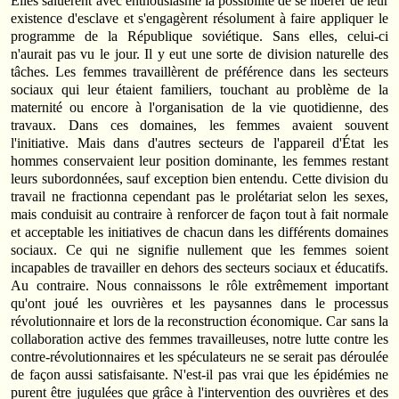
Elles saluèrent avec enthousiasme la possibilité de se libérer de leur
existence d'esclave et s'engagèrent résolument à faire appliquer le
programme de la République soviétique. Sans elles, celui-ci
n'aurait pas vu le jour. Il y eut une sorte de division naturelle des
tâches. Les femmes travaillèrent de préférence dans les secteurs
sociaux qui leur étaient familiers, touchant au problème de la
maternité ou encore à l'organisation de la vie quotidienne, des
travaux. Dans ces domaines, les femmes avaient souvent
l'initiative. Mais dans d'autres secteurs de l'appareil d'État les
hommes conservaient leur position dominante, les femmes restant
leurs subordonnées, sauf exception bien entendu. Cette division du
travail ne fractionna cependant pas le prolétariat selon les sexes,
mais conduisit au contraire à renforcer de façon tout à fait normale
et acceptable les initiatives de chacun dans les différents domaines
sociaux. Ce qui ne signifie nullement que les femmes soient
incapables de travailler en dehors des secteurs sociaux et éducatifs.
Au contraire. Nous connaissons le rôle extrêmement important
qu'ont joué les ouvrières et les paysannes dans le processus
révolutionnaire et lors de la reconstruction économique. Car sans la
collaboration active des femmes travailleuses, notre lutte contre les
contre-révolutionnaires et les spéculateurs ne se serait pas déroulée
de façon aussi satisfaisante. N'est-il pas vrai que les épidémies ne
purent être jugulées que grâce à l'intervention des ouvrières et des