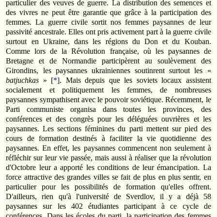
particulier des veuves de guerre. La distribution des semences et
des vivres ne peut être garantie que grâce à la participation des
femmes. La guerre civile sortit nos femmes paysannes de leur
passivité ancestrale. Elles ont pris activement part à la guerre civile
surtout en Ukraine, dans les régions du Don et du Kouban.
Comme lors de la Révolution française, où les paysannes de
Bretagne et de Normandie participèrent au soulèvement des
Girondins, les paysannes ukrainiennes soutinrent surtout les «
batjuchkas
» [
*
]. Mais depuis que les soviets locaux assistent
socialement et politiquement les femmes, de nombreuses
paysannes sympathisent avec le pouvoir soviétique. Récemment, le
Parti communiste organisa dans toutes les provinces, des
conférences et des congrès pour les déléguées ouvrières et les
paysannes. Les sections féminines du parti mettent sur pied des
cours de formation destinés à faciliter la vie quotidienne des
paysannes. En effet, les paysannes commencent non seulement à
réfléchir sur leur vie passée, mais aussi à réaliser que la révolution
d'Octobre leur a apporté les conditions de leur émancipation. La
force attractive des grandes villes se fait de plus en plus sentir, en
particulier pour les possibilités de formation qu'elles offrent.
D'ailleurs, rien qu'à l'université de Sverdlov, il y a déjà 58
paysannes sur les 402 étudiantes participant à ce cycle de
conférences. Dans les écoles du parti, la participation des femmes