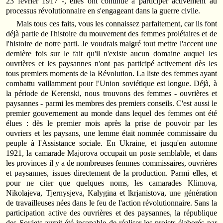
23 février 1917 -, elles ont continué à participer activement au
processus révolutionnaire en s'engageant dans la guerre civile.
Mais tous ces faits, vous les connaissez parfaitement, car ils font
déjà partie de l'histoire du mouvement des femmes prolétaires et de
l'histoire de notre parti. Je voudrais malgré tout mettre l'accent une
dernière fois sur le fait qu'il n'existe aucun domaine auquel les
ouvrières et les paysannes n'ont pas participé activement dès les
tous premiers moments de la Révolution. La liste des femmes ayant
combattu vaillamment pour !'Union soviétique est longue. Déjà, à
la période de Kerenski, nous trouvons des femmes - ouvrières et
paysannes - parmi les membres des premiers conseils. C'est aussi le
premier gouvernement au monde dans lequel des femmes ont été
élues : dès le premier mois après la prise de pouvoir par les
ouvriers et les paysans, une lemme était nommée commissaire du
peuple à l'Assistance sociale. En Ukraine, et jusqu'en automne
1921, la camarade Majorova occupait un poste semblable, et dans
les provinces il y a de nombreuses femmes commissaires, ouvrières
et paysannes, issues directement de la production. Parmi elles, et
pour ne citer que quelques noms, les camarades Klimova,
Nikolajeva, Tjernysjeva, Kalygina et lkrjanistova, une génération
de travailleuses nées dans le feu de l'action révolutionnaire. Sans la
participation active des ouvrières et des paysannes, la république
des Soviets aurait été incapable de réaliser les projets élaborés par