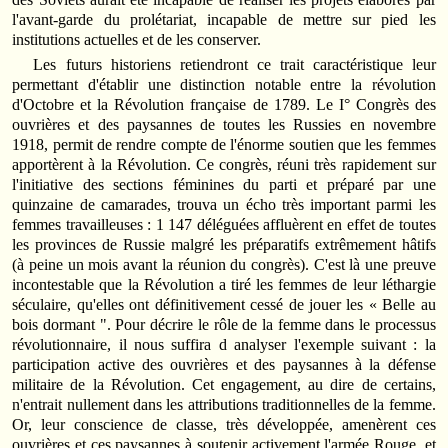
l'avant-garde du prolétariat, incapable de mettre sur pied les
institutions actuelles et de les conserver.
Les futurs historiens retiendront ce trait caractéristique leur
permettant d'établir une distinction notable entre la révolution
d'Octobre et la Révolution française de 1789. Le I° Congrès des
ouvrières et des paysannes de toutes les Russies en novembre
1918, permit de rendre compte de l'énorme soutien que les femmes
apportèrent à la Révolution. Ce congrès, réuni très rapidement sur
l'initiative des sections féminines du parti et préparé par une
quinzaine de camarades, trouva un écho très important parmi les
femmes travailleuses : 1 147 déléguées affluèrent en effet de toutes
les provinces de Russie malgré les préparatifs extrêmement hâtifs
(à peine un mois avant la réunion du congrès). C'est là une preuve
incontestable que la Révolution a tiré les femmes de leur léthargie
séculaire, qu'elles ont définitivement cessé de jouer les « Belle au
bois dormant ". Pour décrire le rôle de la femme dans le processus
révolutionnaire, il nous suffira d analyser l'exemple suivant : la
participation active des ouvrières et des paysannes à la défense
militaire de la Révolution. Cet engagement, au dire de certains,
n'entrait nullement dans les attributions traditionnelles de la femme.
Or, leur conscience de classe, très développée, amenèrent ces
ouvrières et ces paysannes à soutenir activement l'armée Rouge, et