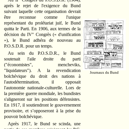
après le rejet de l'exigence du Bund
suivant laquelle cette organisation devrait
être reconnue comme l'unique
représentant du prolétariat juif, le Bund
quitta le Parti. En 1906, aux termes de la
décision du IV° Congrès (« d'unification
»), le Bund adhéra de nouveau au
P.O.S.D.R. pour un temps.
Au sein du P.O.S.D.R., le Bund
soutenait l'aile droite du parti
("économistes", mencheviks,
"liquidateurs"). A la revendication
Journaux du Bund
bolchévique du droit des nations à
l'autodétermination, il opposait
l'autonomie nationale-culturelle. Lors de
la première guerre mondiale, les bundistes
s'aligneront sur les positions défensistes.
En 1917, il soutiendront le gouvernement
provisoire, et s’opposeront à la prise du
pouvoir bolchévique.
Après 1917, le Bund se scinda, une