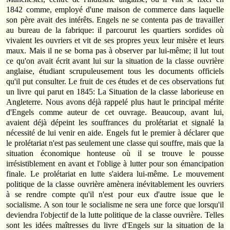
1842 comme, employé d'une maison de commerce dans laquelle
son père avait des intérêts. Engels ne se contenta pas de travailler
au bureau de la fabrique: il parcourut les quartiers sordides où
vivaient les ouvriers et vit de ses propres yeux leur misère et leurs
maux. Mais il ne se borna pas à observer par lui-même; il lut tout
ce qu'on avait écrit avant lui sur la situation de la classe ouvrière
anglaise, étudiant scrupuleusement tous les documents officiels
qu'il put consulter. Le fruit de ces études et de ces observations fut
un livre qui parut en 1845: La Situation de la classe laborieuse en
Angleterre. Nous avons déjà rappelé plus haut le principal mérite
d'Engels comme auteur de cet ouvrage. Beaucoup, avant lui,
avaient déjà dépeint les souffrances du prolétariat et signalé la
nécessité de lui venir en aide. Engels fut le premier à déclarer que
le prolétariat n'est pas seulement une classe qui souffre, mais que la
situation économique honteuse où il se trouve le pousse
irrésistiblement en avant et l'oblige à lutter pour son émancipation
finale. Le prolétariat en lutte s'aidera lui-même. Le mouvement
politique de la classe ouvrière amènera inévitablement les ouvriers
à se rendre compte qu'il n'est pour eux d'autre issue que le
socialisme. A son tour le socialisme ne sera une force que lorsqu'il
deviendra l'objectif de la lutte politique de la classe ouvrière. Telles
sont les idées maîtresses du livre d'Engels sur la situation de la