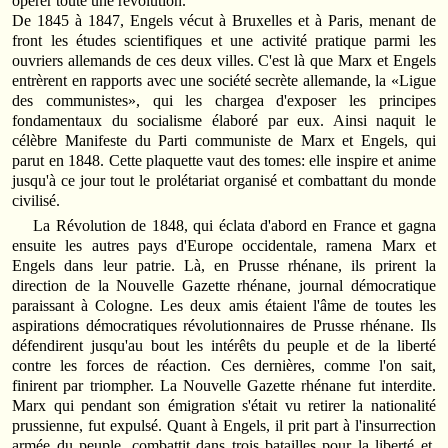
opérer toute une révolution.
De 1845 à 1847, Engels vécut à Bruxelles et à Paris, menant de
front les études scientifiques et une activité pratique parmi les
ouvriers allemands de ces deux villes. C'est là que Marx et Engels
entrèrent en rapports avec une société secrète allemande, la «Ligue
des communistes», qui les chargea d'exposer les principes
fondamentaux du socialisme élaboré par eux. Ainsi naquit le
célèbre Manifeste du Parti communiste de Marx et Engels, qui
parut en 1848. Cette plaquette vaut des tomes: elle inspire et anime
jusqu'à ce jour tout le prolétariat organisé et combattant du monde
civilisé.
La Révolution de 1848, qui éclata d'abord en France et gagna
ensuite les autres pays d'Europe occidentale, ramena Marx et
Engels dans leur patrie. Là, en Prusse rhénane, ils prirent la
direction de la Nouvelle Gazette rhénane, journal démocratique
paraissant à Cologne. Les deux amis étaient l'âme de toutes les
aspirations démocratiques révolutionnaires de Prusse rhénane. Ils
défendirent jusqu'au bout les intérêts du peuple et de la liberté
contre les forces de réaction. Ces dernières, comme l'on sait,
finirent par triompher. La Nouvelle Gazette rhénane fut interdite.
Marx qui pendant son émigration s'était vu retirer la nationalité
prussienne, fut expulsé. Quant à Engels, il prit part à l'insurrection
armée du peuple, combattit dans trois batailles pour la liberté et,