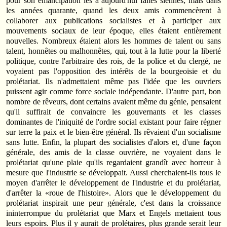
pour son émancipation les a aujourd'hui faites siennes; mais dans
les années quarante, quand les deux amis commencèrent à
collaborer aux publications socialistes et à participer aux
mouvements sociaux de leur époque, elles étaient entièrement
nouvelles. Nombreux étaient alors les hommes de talent ou sans
talent, honnêtes ou malhonnêtes, qui, tout à la lutte pour la liberté
politique, contre l'arbitraire des rois, de la police et du clergé, ne
voyaient pas l'opposition des intérêts de la bourgeoisie et du
prolétariat. Ils n'admettaient même pas l'idée que les ouvriers
puissent agir comme force sociale indépendante. D'autre part, bon
nombre de rêveurs, dont certains avaient même du génie, pensaient
qu'il suffirait de convaincre les gouvernants et les classes
dominantes de l'iniquité de l'ordre social existant pour faire régner
sur terre la paix et le bien-être général. Ils rêvaient d'un socialisme
sans lutte. Enfin, la plupart des socialistes d'alors et, d'une façon
générale, des amis de la classe ouvrière, ne voyaient dans le
prolétariat qu'une plaie qu'ils regardaient grandît avec horreur à
mesure que l'industrie se développait. Aussi cherchaient-ils tous le
moyen d'arrêter le développement de l'industrie et du prolétariat,
d'arrêter la «roue de l'histoire». Alors que le développement du
prolétariat inspirait une peur générale, c'est dans la croissance
ininterrompue du prolétariat que Marx et Engels mettaient tous
leurs espoirs. Plus il y aurait de prolétaires, plus grande serait leur