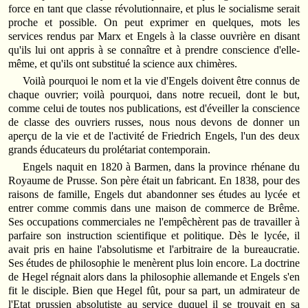
force en tant que classe révolutionnaire, et plus le socialisme serait
proche et possible. On peut exprimer en quelques, mots les
services rendus par Marx et Engels à la classe ouvrière en disant
qu'ils lui ont appris à se connaître et à prendre conscience d'elle-
même, et qu'ils ont substitué la science aux chimères.
Voilà pourquoi le nom et la vie d'Engels doivent être connus de
chaque ouvrier; voilà pourquoi, dans notre recueil, dont le but,
comme celui de toutes nos publications, est d'éveiller la conscience
de classe des ouvriers russes, nous nous devons de donner un
aperçu de la vie et de l'activité de Friedrich Engels, l'un des deux
grands éducateurs du prolétariat contemporain.
Engels naquit en 1820 à Barmen, dans la province rhénane du
Royaume de Prusse. Son père était un fabricant. En 1838, pour des
raisons de famille, Engels dut abandonner ses études au lycée et
entrer comme commis dans une maison de commerce de Brême.
Ses occupations commerciales ne l'empêchèrent pas de travailler à
parfaire son instruction scientifique et politique. Dès le lycée, il
avait pris en haine l'absolutisme et l'arbitraire de la bureaucratie.
Ses études de philosophie le menèrent plus loin encore. La doctrine
de Hegel régnait alors dans la philosophie allemande et Engels s'en
fit le disciple. Bien que Hegel fût, pour sa part, un admirateur de
l'Etat prussien absolutiste au service duquel il se trouvait en sa