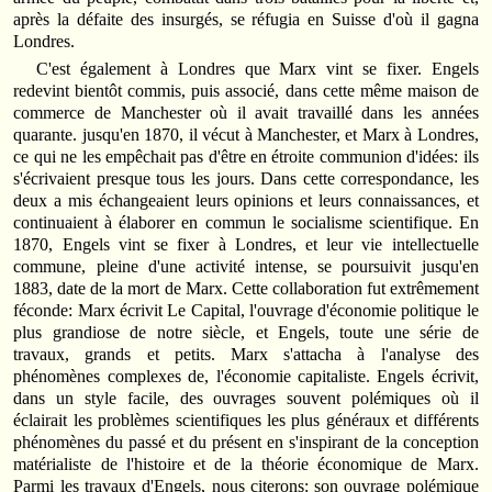
après la défaite des insurgés, se réfugia en Suisse d'où il gagna
Londres.
C'est également à Londres que Marx vint se fixer. Engels
redevint bientôt commis, puis associé, dans cette même maison de
commerce de Manchester où il avait travaillé dans les années
quarante. jusqu'en 1870, il vécut à Manchester, et Marx à Londres,
ce qui ne les empêchait pas d'être en étroite communion d'idées: ils
s'écrivaient presque tous les jours. Dans cette correspondance, les
deux a mis échangeaient leurs opinions et leurs connaissances, et
continuaient à élaborer en commun le socialisme scientifique. En
1870, Engels vint se fixer à Londres, et leur vie intellectuelle
commune, pleine d'une activité intense, se poursuivit jusqu'en
1883, date de la mort de Marx. Cette collaboration fut extrêmement
féconde: Marx écrivit Le Capital, l'ouvrage d'économie politique le
plus grandiose de notre siècle, et Engels, toute une série de
travaux, grands et petits. Marx s'attacha à l'analyse des
phénomènes complexes de, l'économie capitaliste. Engels écrivit,
dans un style facile, des ouvrages souvent polémiques où il
éclairait les problèmes scientifiques les plus généraux et différents
phénomènes du passé et du présent en s'inspirant de la conception
matérialiste de l'histoire et de la théorie économique de Marx.
Parmi les travaux d'Engels, nous citerons: son ouvrage polémique