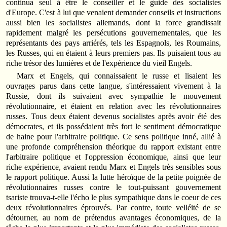
continua seul à être le conseiller et le guide des socialistes
d'Europe. C'est à lui que venaient demander conseils et instructions
aussi bien les socialistes allemands, dont la force grandissait
rapidement malgré les persécutions gouvernementales, que les
représentants des pays arriérés, tels les Espagnols, les Roumains,
les Russes, qui en étaient à leurs premiers pas. Ils puisaient tous au
riche trésor des lumières et de l'expérience du vieil Engels.
Marx et Engels, qui connaissaient le russe et lisaient les
ouvrages parus dans cette langue, s'intéressaient vivement à la
Russie, dont ils suivaient avec sympathie le mouvement
révolutionnaire, et étaient en relation avec les révolutionnaires
russes. Tous deux étaient devenus socialistes après avoir été des
démocrates, et ils possédaient très fort le sentiment démocratique
de haine pour l'arbitraire politique. Ce sens politique inné, allié à
une profonde compréhension théorique du rapport existant entre
l'arbitraire politique et l'oppression économique, ainsi que leur
riche expérience, avaient rendu Marx et Engels très sensibles sous
le rapport politique. Aussi la lutte héroïque de la petite poignée de
révolutionnaires russes contre le tout-puissant gouvernement
tsariste trouva-t-elle l'écho le plus sympathique dans le coeur de ces
deux révolutionnaires éprouvés. Par contre, toute velléité de se
détourner, au nom de prétendus avantages économiques, de la