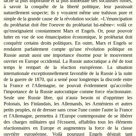
tâche la plus importante et la plus immédiate des socialistes russes,
à savoir la conquête de la liberté politique, leur paraissait
naturellement suspecte; ils y voyaient même une trahison pure et
simple de la grande cause de la révolution sociale. «L'émancipation
du prolétariat doit être l'oeuvre du prolétariat lui-même»: voilà ce
qu'enseignaient constamment Marx et Engels. Or, pour pouvoir
lutter en vue de son émancipation économique, le prolétariat doit
conquérir certains droits politiques. En outre, Marx et Engels se
rendaient parfaitement compte qu'une révolution politique en
Russie aurait aussi une importance énorme pour le mouvement
ouvrier en Europe occidental. La Russie autocratique a été de tout
temps le rempart de la réaction européenne. La situation
internationale exceptionnellement favorable de la Russie à la suite
de la guerre de 1870, qui a semé pour longtemps la discorde entre
la France et l'Allemagne, ne pouvait évidemment qu'accroître
l'importance de la Russie autocratique comme force réactionnaire.
Seule une Russie libre, qui n'aura besoin ni d'opprimer les
Polonais, les Finlandais, les Allemands, les Arméniens et autres
petits peuples, ni de dresser sans cesse l'une contre l'autre la France
et l'Allemagne, permettra à l'Europe contemporaine de se libérer
des charges militaires qui l'écrasent, affaiblira tous les éléments
réactionnaires en Europe et augmentera la force de la classe
ouvrière européenne. Voilà pourquoi Engels désirait tant