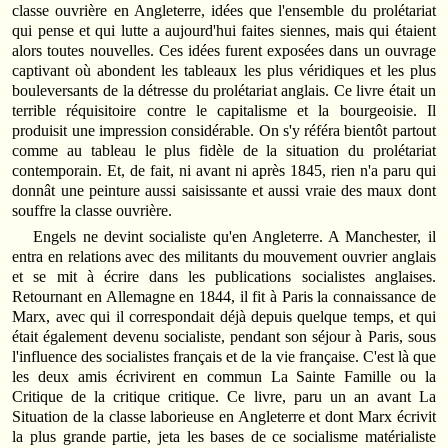
classe ouvrière en Angleterre, idées que l'ensemble du prolétariat
qui pense et qui lutte a aujourd'hui faites siennes, mais qui étaient
alors toutes nouvelles. Ces idées furent exposées dans un ouvrage
captivant où abondent les tableaux les plus véridiques et les plus
bouleversants de la détresse du prolétariat anglais. Ce livre était un
terrible réquisitoire contre le capitalisme et la bourgeoisie. Il
produisit une impression considérable. On s'y référa bientôt partout
comme au tableau le plus fidèle de la situation du prolétariat
contemporain. Et, de fait, ni avant ni après 1845, rien n'a paru qui
donnât une peinture aussi saisissante et aussi vraie des maux dont
souffre la classe ouvrière.
Engels ne devint socialiste qu'en Angleterre. A Manchester, il
entra en relations avec des militants du mouvement ouvrier anglais
et se mit à écrire dans les publications socialistes anglaises.
Retournant en Allemagne en 1844, il fit à Paris la connaissance de
Marx, avec qui il correspondait déjà depuis quelque temps, et qui
était également devenu socialiste, pendant son séjour à Paris, sous
l'influence des socialistes français et de la vie française. C'est là que
les deux amis écrivirent en commun La Sainte Famille ou la
Critique de la critique critique. Ce livre, paru un an avant La
Situation de la classe laborieuse en Angleterre et dont Marx écrivit
la plus grande partie, jeta les bases de ce socialisme matérialiste