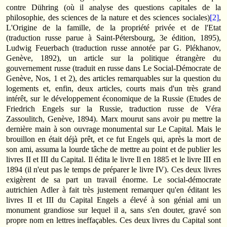
contre Dühring (où il analyse des questions capitales de la
philosophie, des sciences de la nature et des sciences sociales)
[2]
,
L'Origine de la famille, de la propriété privée et de l'Etat
(traduction russe parue à Saint-Pétersbourg, 3e édition, 1895),
Ludwig Feuerbach (traduction russe annotée par G. Plékhanov,
Genève, 1892), un article sur la politique étrangère du
gouvernement russe (traduit en russe dans Le Social-Démocrate de
Genève, Nos, 1 et 2), des articles remarquables sur la question du
logements et, enfin, deux articles, courts mais d'un très grand
intérêt, sur le développement économique de la Russie (Etudes de
Friedrich Engels sur la Russie, traduction russe de Véra
Zassoulitch, Genève, 1894). Marx mourut sans avoir pu mettre la
dernière main à son ouvrage monumental sur Le Capital. Mais le
brouillon en était déjà prêt, et ce fut Engels qui, après la mort de
son ami, assuma la lourde tâche de mettre au point et de publier les
livres II et III du Capital. Il édita le livre Il en 1885 et le livre III en
1894 (il n'eut pas le temps de préparer le livre IV). Ces deux livres
exigèrent de sa part un travail énorme. Le social-démocrate
autrichien Adler à fait très justement remarquer qu'en éditant les
livres II et III du Capital Engels a élevé à son génial ami un
monument grandiose sur lequel il a, sans s'en douter, gravé son
propre nom en lettres ineffaçables. Ces deux livres du Capital sont