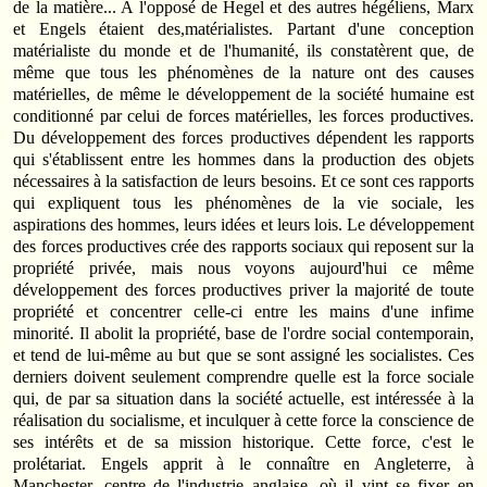
de la matière... A l'opposé de Hegel et des autres hégéliens, Marx
et Engels étaient des,matérialistes. Partant d'une conception
matérialiste du monde et de l'humanité, ils constatèrent que, de
même que tous les phénomènes de la nature ont des causes
matérielles, de même le développement de la société humaine est
conditionné par celui de forces matérielles, les forces productives.
Du développement des forces productives dépendent les rapports
qui s'établissent entre les hommes dans la production des objets
nécessaires à la satisfaction de leurs besoins. Et ce sont ces rapports
qui expliquent tous les phénomènes de la vie sociale, les
aspirations des hommes, leurs idées et leurs lois. Le développement
des forces productives crée des rapports sociaux qui reposent sur la
propriété privée, mais nous voyons aujourd'hui ce même
développement des forces productives priver la majorité de toute
propriété et concentrer celle-ci entre les mains d'une infime
minorité. Il abolit la propriété, base de l'ordre social contemporain,
et tend de lui-même au but que se sont assigné les socialistes. Ces
derniers doivent seulement comprendre quelle est la force sociale
qui, de par sa situation dans la société actuelle, est intéressée à la
réalisation du socialisme, et inculquer à cette force la conscience de
ses intérêts et de sa mission historique. Cette force, c'est le
prolétariat. Engels apprit à le connaître en Angleterre, à
Manchester, centre de l'industrie anglaise, où il vint se fixer en