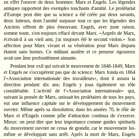
en effet l'oeuvre de deux hommes: Marx et Engels. Les légendes
antiques rapportent des exemples touchants d'amitié. Le prolétariat
d'Europe peut dire que sa science a été créée par deux savants,
deux lutteurs, dont l'amitié surpasse tout ce que les légendes des
Anciens offrent de plus émouvant. Engels, avec juste raison,
somme toute, s'est toujours effacé devant Marx. «Auprès de Marx,
écrivait-il à un vieil ami, j'ai toujours été le second violon.» Son
affection pour Marx vivant et sa vénération pour Marx disparu
étaient sans bornes. Ce militant austère et ce penseur rigoureux
avait une âme profondément aimante.
Pendant leur exil qui suivait le mouvement de 1848-1849, Marx
et Engels ne s'occupèrent pas que de science: Marx fonda en 1864
l'«Association internationale des travailleurs», dont il assura la
direction pendant dix ans; Engels y joua également un rôle
considérable. L'activité de l'«Association internationale» qui,
suivant la pensée de Marx, unissait les prolétaires de tous les pays,
eut une influence capitale sur le développement du mouvement
ouvrier. Même après sa dissolution, dans les années 70, le rôle de
Marx et d'Engels comme pôle d'attraction continua de s'exercer.
Mieux: on peut dire que leur importance comme guides spirituels
du mouvement ouvrier ne cessa de grandir, car le mouvement lui-
même se développait sans arrêt. Après la mort de Marx, Engels