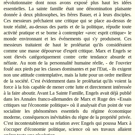
révolutionnaire dont nous avons exposé plus haut les idées
essentielles. La sainte famille était une dénomination plaisante
donnée à deux philosophes, les frères Bauer, et à leurs disciples.
Ces messieurs prêchaient une critique qui se place au-dessus de
toute réalité, au-dessus des partis et de la politique, répudie toute
activité pratique et se borne à contempler «avec esprit critique» le
monde environnant et les événements qui s'y produisent. Ces
messieurs traitaient de haut le prolétariat qu'ils considéraient
comme une masse dépourvue d'esprit critique. Marx et Engels se
sont élevés catégoriquement contre cette tendance absurde et
néfaste. Au nom de la personnalité humaine réelle, - de l'ouvrier
foulé aux pieds par les classes dominantes et par l'Etat, - ils exigent
non une attitude contemplative, mais la lutte pour un ordre meilleur
de la société. C'est évidemment dans le prolétariat qu'ils voient la
force à la fois capable de mener cette lutte et directement intéressée
à la faire aboutir. Avant La Sainte Famille, Engels avait déjà publié
dans les Annales franco-allemandes de Marx et Ruge des «Essais
critiques sur l'économie politique» où il analysait d'un point de vue
socialiste les phénomènes essentiels du régime économique
moderne, conséquences inévitables du règne de la propriété privée.
C'est incontestablement sa relation avec Engels qui poussa Marx à
s'occuper d'économie politique, science où ses travaux allaient