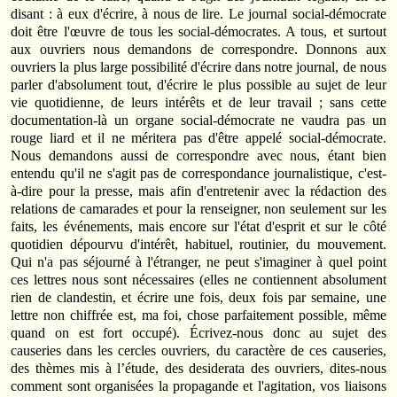
disant : à eux d'écrire, à nous de lire. Le journal social-démocrate
doit être l'œuvre de tous les social-démocrates. A tous, et surtout
aux ouvriers nous demandons de correspondre. Donnons aux
ouvriers la plus large possibilité d'écrire dans notre journal, de nous
parler d'absolument tout, d'écrire le plus possible au sujet de leur
vie quotidienne, de leurs intérêts et de leur travail ; sans cette
documentation-là un organe social-démocrate ne vaudra pas un
rouge liard et il ne méritera pas d'être appelé social-démocrate.
Nous demandons aussi de correspondre avec nous, étant bien
entendu qu'il ne s'agit pas de correspondance journalistique, c'est-
à-dire pour la presse, mais afin d'entretenir avec la rédaction des
relations de camarades et pour la renseigner, non seulement sur les
faits, les événements, mais encore sur l'état d'esprit et sur le côté
quotidien dépourvu d'intérêt, habituel, routinier, du mouvement.
Qui n'a pas séjourné à l'étranger, ne peut s'imaginer à quel point
ces lettres nous sont nécessaires (elles ne contiennent absolument
rien de clandestin, et écrire une fois, deux fois par semaine, une
lettre non chiffrée est, ma foi, chose parfaitement possible, même
quand on est fort occupé). Écrivez-nous donc au sujet des
causeries dans les cercles ouvriers, du caractère de ces causeries,
des thèmes mis à l’étude, des desiderata des ouvriers, dites-nous
comment sont organisées la propagande et l'agitation, vos liaisons