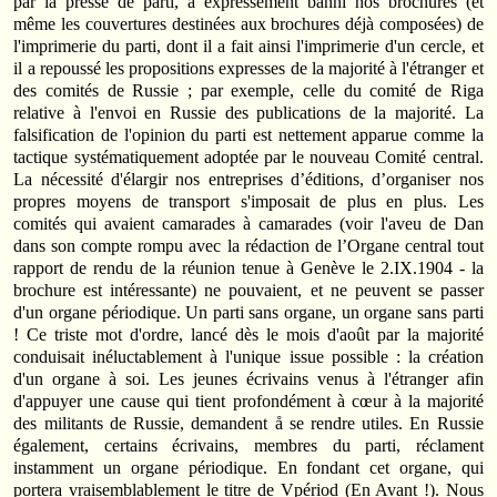
par la presse de parti, a expressément banni nos brochures (et
même les couvertures destinées aux brochures déjà composées) de
l'imprimerie du parti, dont il a fait ainsi l'imprimerie d'un cercle, et
il a repoussé les propositions expresses de la majorité à l'étranger et
des comités de Russie ; par exemple, celle du comité de Riga
relative à l'envoi en Russie des publications de la majorité. La
falsification de l'opinion du parti est nettement apparue comme la
tactique systématiquement adoptée par le nouveau Comité central.
La nécessité d'élargir nos entreprises d’éditions, d’organiser nos
propres moyens de transport s'imposait de plus en plus. Les
comités qui avaient camarades à camarades (voir l'aveu de Dan
dans son compte rompu avec la rédaction de l’Organe central tout
rapport de rendu de la réunion tenue à Genève le 2.IX.1904 - la
brochure est intéressante) ne pouvaient, et ne peuvent se passer
d'un organe périodique. Un parti sans organe, un organe sans parti
! Ce triste mot d'ordre, lancé dès le mois d'août par la majorité
conduisait inéluctablement à l'unique issue possible : la création
d'un organe à soi. Les jeunes écrivains venus à l'étranger afin
d'appuyer une cause qui tient profondément à cœur à la majorité
des militants de Russie, demandent å se rendre utiles. En Russie
également, certains écrivains, membres du parti, réclament
instamment un organe périodique. En fondant cet organe, qui
portera vraisemblablement le titre de Vpériod (En Avant !). Nous