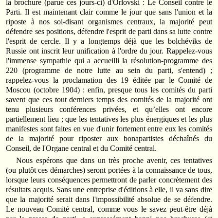
la brochure (parue ces jours-ci) d'Orlovski : Le Conseil contre le
Parti. Il est maintenant clair comme le jour que sans l'union et la
riposte à nos soi-disant organismes centraux, la majorité peut
défendre ses positions, défendre l'esprit de parti dans sa lutte contre
l'esprit de cercle. Il y a longtemps déjà que les bolchéviks de
Russie ont inscrit leur unification à l'ordre du jour. Rappelez-vous
l'immense sympathie qui a accueilli la résolution-programme des
220 (programme de notre lutte au sein du parti, s'entend) ;
rappelez-vous la proclamation des 19 éditée par le Comité de
Moscou (octobre 1904) : enfin, presque tous les comités du parti
savent que ces tout derniers temps des comités de la majorité ont
tenu plusieurs conférences privées, et qu’elles ont encore
partiellement lieu ; que les tentatives les plus énergiques et les plus
manifestes sont faites en vue d'unir fortement entre eux les comités
de la majorité pour riposter aux bonapartistes déchaînés du
Conseil, de l'Organe central et du Comité central.
Nous espérons que dans un très proche avenir, ces tentatives
(ou plutôt ces démarches) seront portées à la connaissance de tous,
lorsque leurs conséquences permettront de parler concrètement des
résultats acquis. Sans une entreprise d'éditions à elle, il va sans dire
que la majorité serait dans l'impossibilité absolue de se défendre.
Le nouveau Comité central, comme vous le savez peut-être déjà