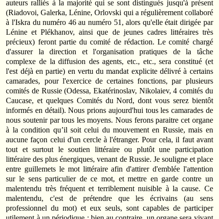
auteurs ralliés à la majorité qui se sont distingués jusqu'à présent
(Riadovoi, Galerka, Lénine, Orlovski qui a régulièrement collaboré
à l'Iskra du numéro 46 au numéro 51, alors qu'elle était dirigée par
Lénine et Plékhanov, ainsi que de jeunes cadres littéraires très
précieux) feront partie du comité de rédaction. Le comité chargé
d'assurer la direction et l'organisation pratiques de la tâche
complexe de la diffusion des agents, etc., etc., sera constitué (et
l'est déjà en partie) en vertu du mandat explicite délivré à certains
camarades, pour l'exercice de certaines fonctions, par plusieurs
comités de Russie (Odessa, Ekatérinoslav, Nikolaiev, 4 comités du
Caucase, et quelques Comités du Nord, dont vous serez bientôt
informés en détail). Nous prions aujourd'hui tous les camarades de
nous soutenir par tous les moyens. Nous ferons paraitre cet organe
à la condition qu’il soit celui du mouvement en Russie, mais en
aucune façon celui d'un cercle à l'étranger. Pour cela, il faut avant
tout et surtout le soutien littéraire ou plutôt une participation
littéraire des plus énergiques, venant de Russie. Je souligne et place
entre guillemets le mot littéraire afin d'attirer d'emblée l'attention
sur le sens particulier de ce mot, et mettre en garde contre un
malentendu très fréquent et terriblement nuisible à la cause. Ce
malentendu, c'est de prétendre que les écrivains (au sens
professionnel du mot) et eux seuls, sont capables de participer
utilement à un périodique ; bien au contraire, un organe sera vivant