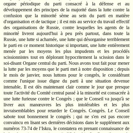
organe périodique du parti consacré à la défense et au
développement des principes de la majorité dans la lutte contre la
confusion que la minorité sème au sein du parti en matière
d'organisation et de tactique ; il est mis au service du travail effectif
des organisations de Russie, contre lesquelles les agents de la
minorité livrent aujourd'hui à peu près partout, dans toute la
Russie, une lutte si acharnée, une lutte qui désorganise terriblement
le parti en ce moment historique si important, une lutte entièrement
menée par les moyens les plus impudents et les procédés
scissionnistes tout en déplorant hypocritement la scission dans le
soi-disant Organe central du parti. Nous avons tout fait pour mener
la lutte par les moyens que le parti met à notre disposition ; depuis
le mois de janvier, nous luttons pour le congrès, le considérant
comme l'unique issue digne du parti å une situation devenue
intenable, Il est dès maintenant clair comme le jour que presque
toute l'activité du Comité central passé à la minorité est consacrée à
une lutte furieuse contre le Congrès ; que le Conseil va jusqu'à se
livrer aux manœuvres les plus intolérables et les plus
invraisemblables pour retarder le Congrès. Congrès. Le Conseil
sabote tout bonnement le congrès ; qui ne s'en est pas encore
convaincu en lisant ses dernières décisions dans le supplément aux
numéros 73-74 de l’Iskra, le constatera en prenant connaissance de