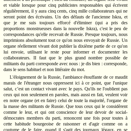
et viable lorsque pour cinq publicistes responsables qui écrivent
régulièrement, il y aura cinq cents, cinq mille collaborateurs qui ne
seront point des écrivains. Un des défauts de l'ancienne Iskra, et
que je me suis toujours efforcé d'éliminer (qui a pris des
proportions monstrueuses dans la nouvelle Iskra), c'est le peu de
correspondances qu'elle recevait de Russie. Presque toujours, nous
imprimions absolument tout ce qu'on nous envoyait de Russie. Un
organe réellement vivant doit publier la dixième partie de ce qu'on
lui envoie, utilisant le reste pour informer et documenter les
collaborateurs. II faut que le plus grand nombre possible de
militants du parti corresponde avec nous : je dis bien : corresponde,
dans le sens habituel et non littéraire du mot.
L'éloignement de la Russie, l'ambiance étouffante de ce maudit
marais de l'étranger nous oppressent ici à ce point, que l'unique
salut, c’est un contact vivant avec le pays. Qu'ils ne l'oublient pas
ceux qui non seulement en paroles, mais aussi en fait, veulent voir
en notre organe (et en faire) celui de toute la majorité, l'organe de
la masse des militants de Russie. Que tous ceux qui le considèrent
comme le leur, et qui ont conscience de leur devoir de social-
démocrates membres du parti, renoncent une fois pour toutes å
cette habitude bourgeoise de raisonner et d'agir comme on a
coutume de le faire, quand il s'agit des journaux légaux, en se