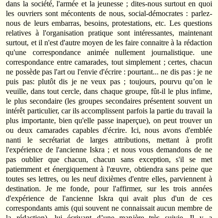
dans la société, l'armée et la jeunesse ; dites-nous surtout en quoi
les ouvriers sont mécontents de nous, social-démocrates : parlez-
nous de leurs embarras, besoins, protestations, etc. Les questions
relatives à l'organisation pratique sont intéressantes, maintenant
surtout, et il n'est d'autre moyen de les faire connaitre à la rédaction
qu'une correspondance animée nullement journalistique. une
correspondance entre camarades, tout simplement ; certes, chacun
ne possède pas l'art ou l'envie d'écrire : pourtant... ne dis pas : je ne
puis pas: plutôt dis je ne veux pas ; toujours, pourvu qu’on le
veuille, dans tout cercle, dans chaque groupe, fût-il le plus infime,
le plus secondaire (les groupes secondaires présentent souvent un
intérêt particulier, car ils accomplissent parfois la partie du travail la
plus importante, bien qu'elle passe inaperçue), on peut trouver un
ou deux camarades capables d'écrire. Ici, nous avons d'emblée
nanti le secrétariat de larges attributions, mettant à profit
l'expérience de l'ancienne Iskra ; et nous vous demandons de ne
pas oublier que chacun, chacun sans exception, s'il se met
patiemment et énergiquement à l'œuvre, obtiendra sans peine que
toutes ses lettres, ou les neuf dixièmes d'entre elles, parviennent à
destination. Je me fonde, pour l'affirmer, sur les trois années
d'expérience de l'ancienne Iskra qui avait plus d'un de ces
correspondants amis (qui souvent ne connaissait aucun membre de
la rédaction), lui écrivant d’une manière très suivie. Il y a