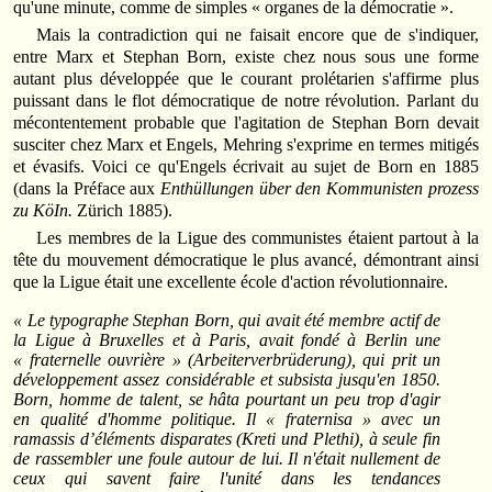
qu'une minute, comme de simples « organes de la démocratie ».
Mais la contradiction qui ne faisait encore que de s'indiquer,
entre Marx et Stephan Born, existe chez nous sous une forme
autant plus développée que le courant prolétarien s'affirme plus
puissant dans le flot démocratique de notre révolution. Parlant du
mécontentement probable que l'agitation de Stephan Born devait
susciter chez Marx et Engels, Mehring s'exprime en termes mitigés
et évasifs. Voici ce qu'Engels écrivait au sujet de Born en 1885
(dans la Préface aux
Enthüllungen über den Kommunisten prozess
zu KöIn.
Zürich 1885).
Les membres de la Ligue des communistes étaient partout à la
tête du mouvement démocratique le plus avancé, démontrant ainsi
que la Ligue était une excellente école d'action révolutionnaire.
« Le typographe Stephan Born, qui avait été membre actif de
la Ligue à Bruxelles et à Paris, avait fondé à Berlin une
« fraternelle ouvrière » (Arbeiterverbrüderung), qui prit un
développement assez considérable et subsista jusqu'en 1850.
Born, homme de talent, se hâta pourtant un peu trop d'agir
en qualité d'homme politique. Il « fraternisa » avec un
ramassis d’éléments disparates (Kreti und Plethi), à seule fin
de rassembler une foule autour de lui. Il n'était nullement de
ceux qui savent faire l'unité dans les tendances