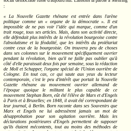
social démocratie russe d'aujourd'hui. Laissons la parole à Mehring
:
« La Nouvelle Gazette rhénane est entrée dans l'arène
politique comme un « organe de la démocratie ». Il est
impossible de ne pas voir l’idée qui marque, comme d'un
trait rouge, tous ses articles. Mais, dans son activité directe,
elle défendait plus intérêts de la révolution bourgeoise contre
l'absolutisme et la féodalité, que les intérêts du prolétariat
contre ceux de la bourgeoisie. On trouvera peu de choses
dans ses colonnes sur le mouvement spécifiquement ouvrier
pendant la révolution, bien qu'il ne faille pas oublier qu'à
côté d'elle paraissait deux fois par semaine, sous la rédaction
de Moll et Schapper, l'organe spécial de l'Union ouvrière de
Cologne. En tout cas, ce qui saute aux yeux du lecteur
contemporain, c'est le peu d'intérêt que portait la Nouvelle
Gazette rhénane au mouvement ouvrier allemand de
l’époque quoique le militant le plus capable de ce
mouvement Stephan Born, eût été l'élève de Marx et d'Engels
à Paris et à Bruxelles; en 1848, il avait été correspondant de
leur journal, à Berlin. Born raconte dans ses Souvenirs que
Marx et Engels ne lui adressèrent jamais un mot de
désapprobation pour son agitation ouvrière. Mais les
déclarations postérieures d'Engels permettent de supposer
qu'ils étaient mécontents, tout au moins des méthodes de