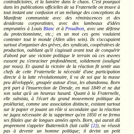
contradictoires, et la lumière dans le chaos. C'est pourquoi
dans les publications officielles de sa Fraternelle on trouve à
tout instant une confusion et un mélange des conceptions du
Manifeste communiste avec des réminiscences et des
desiderata corporatistes, avec des lambeaux d'idées
empruntées à Louis
Blanc
et à
Proudhon
, avec une défense
du protectionnisme, etc.; en un mot ces gens voulaient
contenter tout le monde (Allen alles sein). Ils s'occupaient
surtout d'organiser des grèves, des syndicats, coopératives de
production, oubliant qu'il s'agissait avant tout de conquérir
d'abord par une victoire politique le terrain où ces œuvres
eussent pu s'enraciner profondément, solidement (souligné
par nous). Et quand la victoire de la réaction fit sentir aux
chefs de cette Fraternelle la nécessité d'une participation
directe à la lutte révolutionnaire, il va de soi que la masse
peu développée, groupée autour d'eux, les abandonna. Born
prit part à l'insurrection de Dresde, en mai 1849 et ne dut
son salut qu'à un heureux hasard. Quant à la Fraternelle,
elle subsista, à l'écart du grand mouvement politique du
prolétariat, comme une association distincte, existant surtout
sur le papier et jouant un rôle si secondaire que la réaction
ne jugea nécessaire de la supprimer qu'en 1850 et ne ferma
ses filiales que de longues années après. Born, qui aurait dû
proprement s'appeler Buttermilch (lait caillé
[2]
), ne réussit
pas à devenir un homme politique; il devint un petit