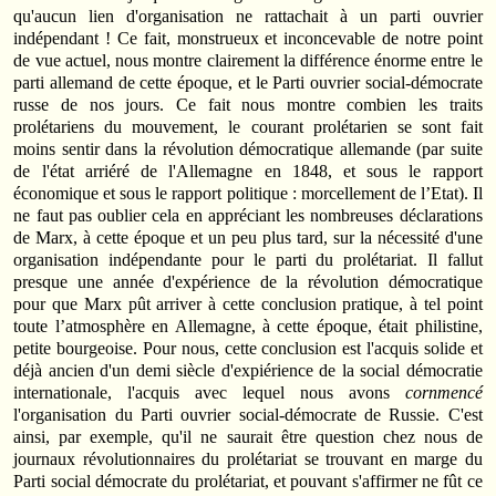
qu'aucun lien d'organisation ne rattachait à un parti ouvrier
indépendant ! Ce fait, monstrueux et inconcevable de notre point
de vue actuel, nous montre clairement la différence énorme entre le
parti allemand de cette époque, et le Parti ouvrier social-démocrate
russe de nos jours. Ce fait nous montre combien les traits
prolétariens du mouvement, le courant prolétarien se sont fait
moins sentir dans la révolution démocratique allemande (par suite
de l'état arriéré de l'Allemagne en 1848, et sous le rapport
économique et sous le rapport politique : morcellement de l’Etat). Il
ne faut pas oublier cela en appréciant les nombreuses déclarations
de Marx, à cette époque et un peu plus tard, sur la nécessité d'une
organisation indépendante pour le parti du prolétariat. Il fallut
presque une année d'expérience de la révolution démocratique
pour que Marx pût arriver à cette conclusion pratique, à tel point
toute l’atmosphère en Allemagne, à cette époque, était philistine,
petite bourgeoise. Pour nous, cette conclusion est l'acquis solide et
déjà ancien d'un demi siècle d'expiérience de la social démocratie
internationale, l'acquis avec lequel nous avons
cornmencé
l'organisation du Parti ouvrier social-démocrate de Russie. C'est
ainsi, par exemple, qu'il ne saurait être question chez nous de
journaux révolutionnaires du prolétariat se trouvant en marge du
Parti social démocrate du prolétariat, et pouvant s'affirmer ne fût ce