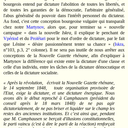
bourgeois entend par dictature l'abolition de toutes les libertés, et
de toutes les garanties de la démocratie, l'arbitraire généralisé,
l'abus généralisé du pouvoir dans l'intérêt personnel du dictateur.
Au fond, c'est cette conception bourgeoise vulgaire qui transparaît
chez notre
Martynov
, alors que, pour terminer sa « nouvelle
campagne » dans la nouvelle
Iskra,
il explique le penchant de
Vpériod
et du
Prolétari
pour le mot d'ordre de dictature, par le fait
que Lénine « désire passionnément tenter sa chance » (
Iskra
,
n°103
,
p.3, 2° colonne). Il ne sera pas inutile de nous arrêter aux
conceptions de la
Nouvelle Gazette rhénane,
afin d'expliquer à
Martynov la différence qui existe entre la dictature d'une classe et
celle d'un individu, entre les tâches de la dictature démocratique et
celles de la dictature socialiste.
« Après la révolution, écrivait la Nouvelle Gazette rhénane,
le 14 septembre 1848, toute organisation provisoire de
l'Etat, exige la dictature, et une dictature énergique. Nous
avons dès le début reproché à Camphausen (président du
conseil après le 18 mars 1848) de ne pas agir
dictatorialement, de ne pas briser et liquider sur le champ les
restes des anciennes institutions. Et c’est ainsi que, pendant
que M. Camphausen se berçait d'illusions constitutionnelles,
le parti vaincu (c'est à dire le parti de la réaction) renforçait