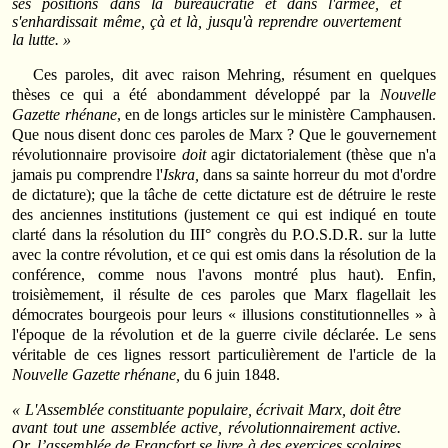
ses positions dans la bureaucratie et dans l'armée, et
s'enhardissait même, çà et là, jusqu'à reprendre ouvertement
la lutte. »
Ces paroles, dit avec raison Mehring, résument en quelques
thèses ce qui a été abondamment développé par la
Nouvelle
Gazette rhénane
, en de longs articles sur le ministère Camphausen.
Que nous disent donc ces paroles de Marx ? Que le gouvernement
révolutionnaire provisoire
doit
agir dictatorialement (thèse que n'a
jamais pu comprendre l'
Iskra,
dans sa sainte horreur du mot d'ordre
de dictature); que la tâche de cette dictature est de détruire le reste
des anciennes institutions (justement ce qui est indiqué en toute
clarté dans la résolution du III° congrès du P.O.S.D.R. sur la lutte
avec la contre révolution, et ce qui est omis dans la résolution de la
conférence, comme nous l'avons montré plus haut). Enfin,
troisièmement, il résulte de ces paroles que Marx flagellait les
démocrates bourgeois pour leurs « illusions constitutionnelles » à
l'époque de la révolution et de la guerre civile déclarée. Le sens
véritable de ces lignes ressort particulièrement de l'article de la
Nouvelle Gazette rhénane,
du 6 juin 1848.
« L'Assemblée constituante populaire, écrivait Marx, doit être
avant tout une assemblée active, révolutionnairement active.
Or, l’assemblée de Francfort se livre à des exercices scolaires