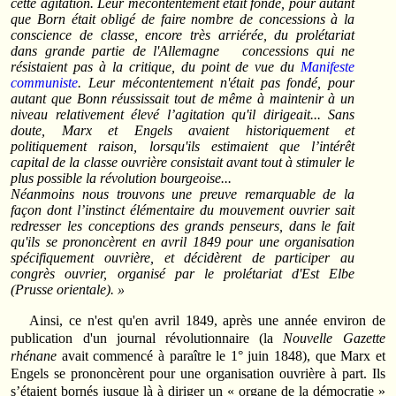
cette agitation. Leur mécontentement était fondé, pour autant
que Born était obligé de faire nombre de concessions à la
conscience de classe, encore très arriérée, du prolétariat
dans grande partie de l'Allemagne concessions qui ne
résistaient pas à la critique, du point de vue du
Manifeste
communiste
. Leur mécontentement n'était pas fondé, pour
autant que Bonn réussissait tout de même à maintenir à un
niveau relativement élevé l’agitation qu'il dirigeait... Sans
doute, Marx et Engels avaient historiquement et
politiquement raison, lorsqu'ils estimaient que l’intérêt
capital de la classe ouvrière consistait avant tout à stimuler le
plus possible la révolution bourgeoise...
Néanmoins nous trouvons une preuve remarquable de la
façon dont l’instinct élémentaire du mouvement ouvrier sait
redresser les conceptions des grands penseurs, dans le fait
qu'ils se prononcèrent en avril 1849 pour une organisation
spécifiquement ouvrière, et décidèrent de participer au
congrès ouvrier, organisé par le prolétariat d'Est Elbe
(Prusse orientale). »
Ainsi, ce n'est qu'en avril 1849, après une année environ de
publication d'un journal révolutionnaire (la
Nouvelle Gazette
rhénane
avait commencé à paraître le 1° juin 1848), que Marx et
Engels se prononcèrent pour une organisation ouvrière à part. Ils
s’étaient bornés jusque là à diriger un « organe de la démocratie »