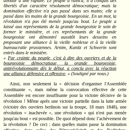
aboutir à une rupture. Le peuple a vaincu; il a conquis des
libertés d'un caractère résolument démocratique; mais la
domination effective n'a pas passé dans ses mains; elle a
passé dans les mains de la grande bourgeoisie. En un mot, la
révolution n'a pas été menée jusqu'au bout. Le peuple a
laissé aux représentants de la grande bourgeoisie le soin de
former le ministère, et ces représentants de la grande
bourgeoisie ont démontré aussitôt leurs desseins en
proposant une alliance à la vieille noblesse et à la vieille
bureaucratie prussiennes. Arnim, Kanitz et Schwerin sont
entrés dans le ministère.
«
Par crainte du peuple, c'est à dire des ouvriers et de la
bourgeoisie démocratique, la grande bourgeoisie,
antirévolutionnaire dès le début, a conclu avec la réaction
une alliance défensive et offensive
. » (Souligné par nous.)
Ainsi, non seulement la « décision d'organiser l'Assemblée
constituante », mais même la convocation effective de cette
Assemblée est encore insuffisante pour la victoire décisive de la
révolution ! Même après une victoire partielle dans la lutte armée
(victoire des ouvriers berlinois sur la troupe, 18 mars 1848), une
révolution « inachevée », une révolution « qui n'est pas menée
jusqu'au bout » est possible. De quoi dépend donc l’achèvement de
la révolution ? De ceci : dans quelles mains passe la domination