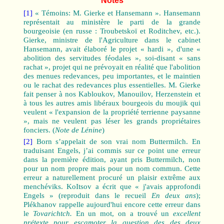
Notes
[1]
« Témoins: M. Gierke et Hansemann ». Hansemann
représentait au ministère le parti de la grande
bourgeoisie (en russe : Troubetskoï et Roditchev, etc.).
Gierke, ministre de l'Agriculture dans le cabinet
Hansemann, avait élaboré le projet « hardi », d'une «
abolition des servitudes féodales », soi-disant « sans
rachat », projet qui ne prévoyait en réalité que l'abolition
des menues redevances, peu importantes, et le maintien
ou le rachat des redevances plus essentielles. M. Gierke
fait penser à nos Kabloukov, Manouilov, Herzenstein et
à tous les autres amis libéraux bourgeois du moujik qui
veulent « l'expansion de la propriété terrienne paysanne
», mais ne veulent pas léser les grands propriétaires
fonciers. (
Note de Lénine
)
[2]
Born s’appelait de son vrai nom Buttermilch. En
traduisant Engels, j’ai commis sur ce point une erreur
dans la première édition, ayant pris Buttermilch, non
pour un nom propre mais pour un nom commun. Cette
erreur a naturellement procuré un plaisir extrême aux
menchéviks. KoItsov a écrit que « j'avais approfondi
Engels » (reproduit dans le recueil
En deux ans
);
Plékhanov rappelle aujourd'hui encore cette erreur dans
le
Tovarichtch.
En un mot, on a trouvé un
excellent
prétexte pour escamoter la question des des deux