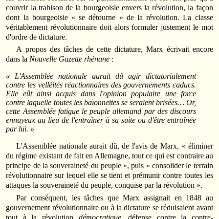
couvrir la trahison de la bourgeoisie envers la révolution, la façon
dont la bourgeoisie « se détourne » de la révolution. La classe
véritablement révolutionnaire doit alors formuler justement le mot
d'ordre de dictature.
A propos des tâches de cette dictature, Marx écrivait encore
dans la
Nouvelle Gazette rhénane
:
« L'Assemblée nationale aurait dû agir dictatorialement
contre les velléités réactionnaires des gouvernements caducs.
Elle eût ainsi acquis dans l'opinion populaire une force
contre laquelle toutes les baïonnettes se seraient brisées… Or,
cette Assemblée fatigue le peuple allemand par des discours
ennuyeux au lieu de l'entraîner à sa suite ou d'être entraînée
par lui. »
L'Assemblée nationale aurait dû, de l'avis de Marx, « éliminer
du régime existant de fait en Allemagne, tout ce qui est contraire au
principe de la souveraineté du peuple », puis « consolider le terrain
révolutionnaire sur lequel elle se tient et prémunir contre toutes les
attaques la souveraineté du peuple, conquise par la révolution ».
Par conséquent, les tâches que Marx assignait en 1848 au
gouvernement révolutionnaire ou à la dictature se réduisaient avant
tout à la révolution
démocratique
, défense contre la contre-