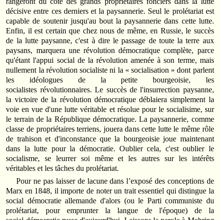
rangeront du côté des grands propriétaires fonciers dans la lutte
décisive entre ces derniers et la paysannerie. Seul le prolétariat est
capable de soutenir jusqu'au bout la paysannerie dans cette lutte.
Enfin, il est certain que chez nous de même, en Russie, le succès
de la lutte paysanne, c'est à dire le passage de toute la terre aux
paysans, marquera une révolution démocratique complète, parce
qu'étant l'appui social de la révolution amenée à son terme, mais
nullement la révolution socialiste ni la « socialisation » dont parlent
les idéologues de la petite bourgeoisie, les
socialistes révolutionnaires. Le succès de l'insurrection paysanne,
la victoire de la révolution démocratique déblaiera simplement la
voie en vue d'une lutte véritable et résolue pour le socialisime, sur
le terrain de la République démocratique. La paysannerie, comme
classe de propriétaires terriens, jouera dans cette lutte le même rôle
de trahison et d'inconstance que la bourgeoisie joue maintenant
dans la lutte pour la démocratie. Oublier cela, c'est oublier le
socialisme, se leurrer soi même et les autres sur les intérêts
véritables et les tâches du prolétariat.
Pour ne pas laisser de lacune dans l’exposé des conceptions de
Marx en 1848, il importe de noter un trait essentiel qui distingue la
social démocratie allemande d'alors (ou le Parti communiste du
prolétariat, pour emprunter la langue de l'époque) de la