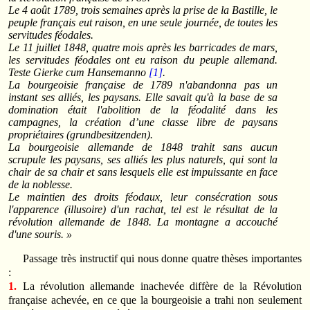
Le 4 août 1789, trois semaines après la prise de la Bastille, le
peuple français eut raison, en une seule journée, de toutes les
servitudes féodales.
Le 11 juillet 1848, quatre mois après les barricades de mars,
les servitudes féodales ont eu raison du peuple allemand.
Teste Gierke cum Hansemanno
[1]
.
La bourgeoisie française de 1789 n'abandonna pas un
instant ses alliés, les paysans. Elle savait qu'à la base de sa
domination était l'abolition de la féodalité dans les
campagnes, la création d’une classe libre de paysans
propriétaires (grundbesitzenden).
La bourgeoisie allemande de 1848 trahit sans aucun
scrupule les paysans, ses alliés les plus naturels, qui sont la
chair de sa chair et sans lesquels elle est impuissante en face
de la noblesse.
Le maintien des droits féodaux, leur consécration sous
l'apparence (illusoire) d'un rachat, tel est le résultat de la
révolution allemande de 1848. La montagne a accouché
d'une souris. »
Passage très instructif qui nous donne quatre thèses importantes
:
1.
La révolution allemande inachevée diffère de la Révolution
française achevée, en ce que la bourgeoisie a trahi non seulement