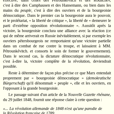
effective, dans celles des Pétrounkévitch et des Roditchev,
c'est à dire des Camphausen et des Hansemann, ou bien dans Ies
mains du
peuple,
c'est à dire des ouvriers et de la bourgeoisie
démocratique. Dans le premier cas la bourgeoisie aura le pouvoir,
et le prolétariat, « la liberté de critique », la liberté de « demeurer le
parti d'extrême opposition révolutionnaire ». Aussitôt après la
victoire, la bourgeoisie conclura une alliance avec la réaction (ce
qui de même arriverait en Russie inévitablement, si par exemple les
ouvriers pétersbourgeois ne remportaient qu'une victoire partielle
dans un combat de rue contre la troupe, et laissaient à MM.
Pétrounkévitch. et consorts le soin de former le gouvernement).
Dans le second cas, la dictature démocratique révolutionnaire,
c'est à-dire la, victoire complète de la révolution, deviendrait
possible.
Reste à déterminer de façon plus précise ce que Marx entendait
proprement par « bourgeoisie démocratique » (
demokratische
Bürgerschaft)
qu'il dénommait « peuple », elle et les ouvriers, en
l'opposant à la grande bourgeoisie.
Le passage suivant d'un article de la
Nouvelle Gazette rhénane
,
du 29 juillet 1848, fournit une réponse claire à cette question :
«... La révolution allemande de 1848 n'est qu'une parodie de
la Révolution française de 1789.