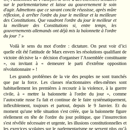
sur le parlementarisme et laisse au gouvernement le soin
d'agir. Admettons que ce savant concile réussisse, après mûre
réflexion, à arrêter l'ordre du jour le meilleur et la meilleure
des Constitutions. Que vaudront l'ordre du jour le meilleur et
la meilleure des Constitutions si, entre temps, les
gouvernements allemands ont déjà mis la baïonnette à l'ordre
du jour ? »
Voilà le sens du mot d'ordre : dictature. On peut voir d’ici
quelle eût été l'attitude de Marx envers les résolutions qualifiant de
victoire décisive la « décision d'organiser l’Assemblée constituante
», ou invitant à « demeurer le parti d'extrême opposition
révolutionnaire » !
Les grands problèmes de la vie des peuples ne sont tranchés
que par la force. Les classes réactionnaires elles-mêmes sont
habituellement les premières à recourir à la violence, à la guerre
civile, à « mettre la baïonnette à l'ordre du jour », comme
l’autocratie russe l'a fait et continue de le faire systématiquement,
inflexiblement, toujours et partout, depuis le 9 Janvier. Et du
moment qu'une telle situation s'est créée, que la baïonnette figure
réellement en tête de l'ordre du jour politique, que l’insurrection
s'est révélée nécessaire et urgente, les illusions constitutionnelles et
les exercices scolaires sur le parlementarisme ne servent plus qu’à