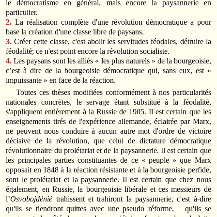
le démocratisme en général, mais encore la paysannerie en
particulier.
2.
La réalisation complète d'une révolution démocratique a pour
base la création d'une classe libre de paysans.
3.
Créer cette classe, c'est abolir les servitudes féodales, détruire la
féodalité; ce n'est point encore la révolution socialiste.
4.
Les paysans sont les alliés « les plus naturels » de la bourgeoisie,
c’est à dire de la bourgeoisie démocratique qui, sans eux, est «
impuissante » en face de la réaction.
Toutes ces thèses modifiées conformément à nos particularités
nationales concrètes, le servage étant substitué à la féodalité,
s'appliquent entièrement à la Russie de 1905. Il est certain que les
enseignements tirés de l'expérience allemande, éclairée par Marx,
ne peuvent nous conduire à aucun autre mot d'ordre de victoire
décisive de la révolution, que celui de dictature démocratique
révolutionnaire du prolétariat et de la paysannerie. Il est certain que
les principales parties constituantes de ce « peuple » que Marx
opposait en 1848 à la réaction résistante et à la bourgeoisie perfide,
sont le prolétariat et la paysannerie. Il est certain que chez nous
également, en Russie, la bourgeoisie libérale et ces messieurs de
l’
Osvobojdénié
trahissent et trahiront la paysannerie, c'est à-dire
qu'ils se tiendront quittes avec une pseudo réforme, qu'ils se