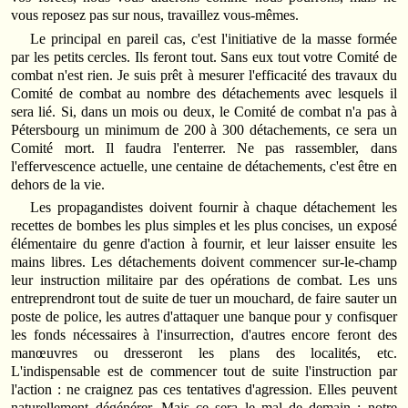
vous reposez pas sur nous, travaillez vous-mêmes.
Le principal en pareil cas, c'est l'initiative de la masse formée
par les petits cercles. Ils feront tout. Sans eux tout votre Comité de
combat n'est rien. Je suis prêt à mesurer l'efficacité des travaux du
Comité de combat au nombre des détachements avec lesquels il
sera lié. Si, dans un mois ou deux, le Comité de combat n'a pas à
Pétersbourg un minimum de 200 à 300 détachements, ce sera un
Comité mort. Il faudra l'enterrer. Ne pas rassembler, dans
l'effervescence actuelle, une centaine de détachements, c'est être en
dehors de la vie.
Les propagandistes doivent fournir à chaque détachement les
recettes de bombes les plus simples et les plus concises, un exposé
élémentaire du genre d'action à fournir, et leur laisser ensuite les
mains libres. Les détachements doivent commencer sur-le-champ
leur instruction militaire par des opérations de combat. Les uns
entreprendront tout de suite de tuer un mouchard, de faire sauter un
poste de police, les autres d'attaquer une banque pour y confisquer
les fonds nécessaires à l'insurrection, d'autres encore feront des
manœuvres ou dresseront les plans des localités, etc.
L'indispensable est de commencer tout de suite l'instruction par
l'action : ne craignez pas ces tentatives d'agression. Elles peuvent
naturellement dégénérer. Mais ce sera le mal de demain ; notre