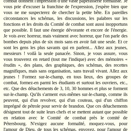
combat donnent l'impression d'une vaste paperasserie formaliste. Je
vous prie d'excuser la franchise de l'expression, j'espère bien que
vous ne me suspecterez de chercher la petite bête. En pareilles
circonstances les schémas, les discussions, les palabres sur les
fonctions et les droits du Comité de combat sont aussi inopportuns
que possible. Il faut une énergie dévorante et encore de l'énergie.
Je vois avec horreur, mais vraiment avec horreur, que l'on parle des
bombes depuis plus de six mois sans en avoir fait une seule. Et ce
sont les gens les plus savants qui en parlent... Allez aux jeunes,
messieurs ! voilà la seule panacée. Sinon, je vous assure, vous
vous trouverez en retard (tout me l'indique) avec des mémoires «
érudits », des plans, des graphiques, des schémas, des recettes
magnifiques, mais sans organisation, sans travail vivant. Allez aux
jeunes ! Formez sur-le-champ, en tous lieux, des groupes de
combat, formez-en parmi les étudiants et surtout les ouvriers, etc.,
etc. Que des détachements de 3, 10, 30 hommes et plus se forment
sur-le-champ. Qu'ils s'arment eux-mêmes sur-le-champ, comme ils
peuvent, qui d'un revolver, qui d'un couteau, qui d'un chiffon
imprégné de pétrole pour servir de brandon. Que ces détachements
désignent tout de suite leurs chefs et se mettent autant que possible
en relation avec le Comité de combat près le comité de
Pétersbourg. N'exigez aucune formalité, moquez-vous, pour
l'amour de Dieu, de tous les schémas, envoyez, pour l'amour de