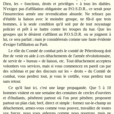
Dieu, les « fonctions, droits et privilèges » à tous les diables.
N'exigez pas d'affiliation obligatoire au P.O.S.D.R., ce serait pour
l'insurrection armée une revendication absurde. Ne refusez pas
d'établir la liaison avec le moindre groupe, ne fût-il que trois
hommes, à la seule condition qu'il soit pur de tout noyautage
policier et prêt à se battre contre les troupes du tsar. Que les
groupes qui le désirent s'affilient au P.O.S.D.R. ou se joignent à
lui, ce sera parfait ; mais je considérerais comme une faute évidente
d'exiger l'affiliation au Parti.
Le rôle du Comité de combat près le comité de Pétersbourg doit
être de venir en aide à ces détachements de l'armée révolutionnaire,
de servir de « bureau » de liaison, etc. Tout détachement acceptera
volontiers vos services, mais si vous commencez en pareil cas par
des schémas et par des discours sur les « droits » du Comité de
combat, vous perdrez tout, je vous le certifie, vous perdrez tout
sans retour.
Ce qu'il faut ici, c'est une large propagande. Que 5 à 10
hommes visitent en une semaine des centaines de cercles d'ouvriers
et d'étudiants, pénètrent partout où l'on peut pénétrer, proposent
partout un plan clair, bref, direct et simple : formez sur-le-champ un
détachement, armez-vous comme vous pouvez, travaillez de toutes
vos forces, nous vous aiderons comme nous pourrons, mais ne