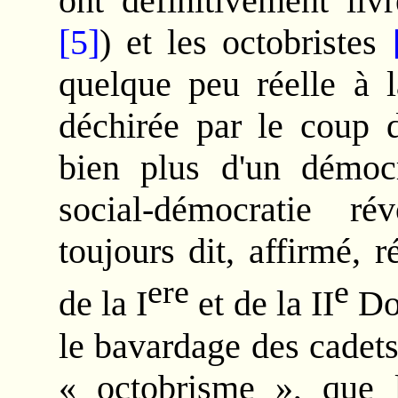
ont définitivement liv
[5]
) et les octobristes
quelque peu réelle à l
déchirée par le coup d
bien plus d'un démoc
social-démocratie ré
toujours dit, affirmé, 
ere
e
de la I
et de la II
Dou
le bavardage des cadets
« octobrisme », que 