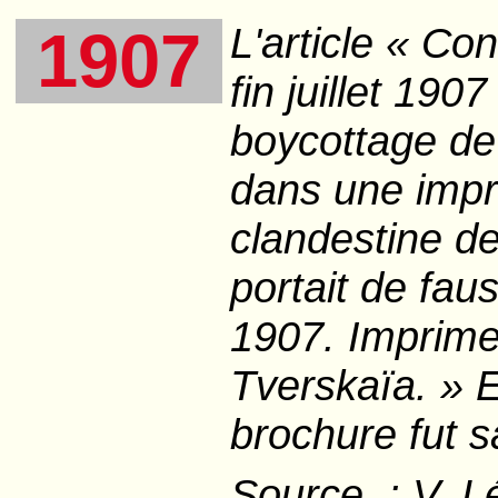
L'article «
Con
1907
fin juillet 19
boycottage de
dans une impr
clandestine d
portait de fau
1907. Imprimer
Tverskaïa. » 
brochure fut s
Source : V. L