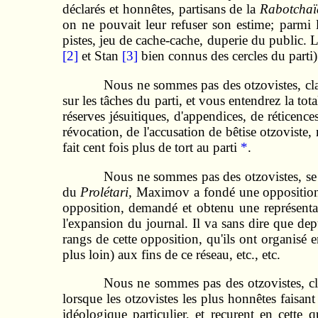
déclarés et honnêtes, partisans de la
Rabotchaï
on ne pouvait leur refuser son estime; parmi
pistes, jeu de cache‑cache, duperie du public. 
[2]
et Stan
[3]
bien connus des cercles du parti)
Nous ne sommes pas des otzovistes, clam
sur les tâches du parti, et vous entendrez la 
réserves jésuitiques, d'appendices, de réticence
révocation, de l'accusation de bêtise otzoviste,
fait cent fois plus de tort au parti
*
.
Nous ne sommes pas des otzovistes, se r
du
Prolétari,
Maximov a fondé une opposition off
opposition, demandé et obtenu une représentati
l'expansion du journal. Il va sans dire que dep
rangs de cette opposition, qu'ils ont organisé 
plus loin) aux fins de ce réseau, etc., etc.
Nous ne sommes pas des otzovistes, c
lorsque les otzovistes les plus honnêtes faisant
idéologique particulier, et reçurent en cette 