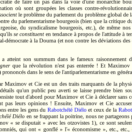
tocratie de faire un pas dans la voie d'une monarchie bo
la nation où sont groupées les classes contre-révolutionn
ssocient
le problème du parlement du problème global de la 
contre du parlementarisme bourgeois (bien que la critique 
geoise, du syndicalisme bourgeois, etc.), de même nos o
qu'ils
se constituent
en tendance à propos de l'attitude à t
ocial‑démocrate à la Douma (et non contre les déviations des
rs a atteint son summum dans le fameux raisonnement d
igner
que la révolution n'est pas enterrée ! Et Maximov
) prononcés dans le sens de l'antiparlementarisme en généra
ar Maximov et Cie est un des traits marquants de la phys
n détails qu'un public peu averti se laisse prendre bien s
onsiste tout d'abord pour Maximov et Cie à déclarer sans c
nt pas leurs opinions ! Ensuite, Maximov et Cie accuse
tions entre les gens du
Rabotchéïé Diélo
et ceux de la
Rabot
chéïé Diélo
en se frappant la poitrine, nous ne partageons 
 « se disputait » avec les otzovistes 1), ce sont seuleme
omniés, qui ont « gonflé » l'« économisme », etc., etc.,