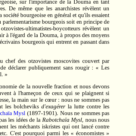
urgeoise, sur l'importance de la Douma en tant
aires. De même que les anarchistes révèlent un
société bourgeoise en général et qu'ils essaient
du parlementarisme bourgeois soit en principe de
tzovistes‑ultimatistes‑boycotteurs révèlent un
enir à l'égard de la Douma, à propos des moyens
 écrivains bourgeois qui entrent en passant dans
u chef des otzovistes moscovites couvert par
 de déclarer publiquement sans rougir : « Les
l. »
ionomie de la nouvelle fraction et nous devons
ouvent à l'hameçon de ceux qui se plaignent si
esse, la main sur le cœur : nous ne sommes pas
nt les bolcheviks
d'exagérer
la lutte contre les
chaïa Mysl
(1897‑1901). Nous ne sommes pas
pas les idées de la
Rabotchaïa Mysl,
nous nous
nt les méchants iskristes qui ont lancé contre
 etc. C'est pourquoi parmi les « économistes »