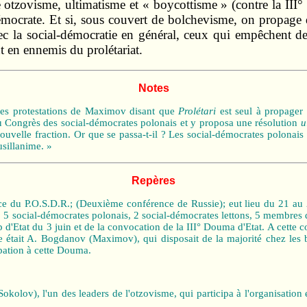
re otzovisme, ultimatisme et « boycottisme » (contre la II
démocrate. Et si, sous couvert de bolchevisme, on propage d
ec la social‑démocratie en général, ceux qui empêchent de f
nt en ennemis du prolétariat.
Notes
 les protestations de Maximov disant que
Prolétari
est seul à propager 
u Congrès des social‑démocrates polonais et y proposa une résolution
u
velle fraction. Or que se passa‑t‑il ? Les social‑démocrates polonais 
usillanime. »
Repères
ce du P.O.S.D.R.; (Deuxième conférence de Russie); eut lieu du 21 au 2
, 5 social‑démocrates polonais, 2 social‑démocrates lettons, 5 membres 
p d'Etat du 3 juin et de la convocation de la III° Douma d'Etat. A cette 
 était A. Bogdanov (Maximov), qui disposait de la majorité chez les
ipation à cette Douma.
kolov), l'un des leaders de l'otzovisme, qui participa à l'organisation e