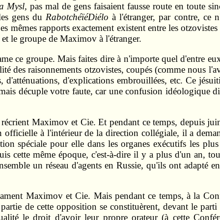
a Mysl,
pas mal de gens faisaient fausse route en toute sinc
 les gens du
RabotchéïéDiélo
à l'étranger, par contre, ce n
Les mêmes rapports exactement existent entre les otzovistes
 et le groupe de Maximov à l'étranger.
e ce groupe. Mais faites dire à n'importe quel d'entre eux 
totalité des raisonnements otzovistes, coupés (comme nous 
s, d'atténuations, d'explications embrouillées, etc. Ce jésu
 mais décuple votre faute, car une confusion idéologique diss
écrient Maximov et Cie. Et pendant ce temps, depuis juin 1
icielle à l'intérieur de la direction collégiale, il a dema
on spéciale pour elle dans les organes exécutifs les plus
uis cette même époque, c'est‑à‑dire il y a plus d'un an, to
ensemble un réseau d'agents en Russie, qu'ils ont adapté en
lament Maximov et Cie. Mais pendant ce temps, à la Conf
 partie de cette opposition se constituèrent, devant le part
qualité le droit d'avoir leur propre orateur (à cette Confé