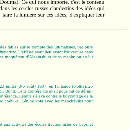
I° Douma). Ce qui nous importe, c'est le contenu
ans les cercles russes clandestins des idées qui
aire la lumière sur ces idées, d'expliquer leur
des fables sur le compte des ultimatistes, par pure
ltimatiste
. L'affaire avait lieu avant l'ouverture dans
se moquèrent d'Alexinski et de sa résolution en lui
3 juillet (3-5 août) 1907, en Finlande (Kotka), 26
du Bund. Cette conférence avait pour but de définir
conférence, Lénine s'éleva contre le boycottage de la
 bolchéviks. Lénine vota avec les menchéviks pour
t aux activités des écoles fractionnistes de Capri et