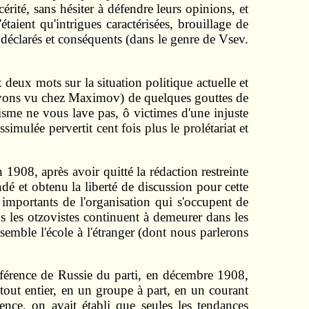
érité, sans hésiter à défendre leurs opinions, et
'étaient qu'intrigues caractérisées, brouillage de
 déclarés et conséquents (dans le genre de Vsev.
deux mots sur la situation politique actuelle et
l'avons vu chez Maximov) de quelques gouttes de
itisme ne vous lave pas, ô victimes d'une injuste
imulée pervertit cent fois plus le prolétariat et
908, après avoir quitté la rédaction restreinte
ndé et obtenu la liberté de discussion pour cette
 importants de l'organisation qui s'occupent de
us les otzovistes continuent à demeurer dans les
semble l'école à l'étranger (dont nous parlerons
érence de Russie du parti, en décembre 1908,
i tout entier, en un groupe à part, en un courant
rence, on avait établi que seules les tendances