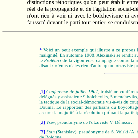
distinctions réthoriques qu'on peut établir ent
réel de la propagande et de l'agitation social‑
n'ont rien à voir ni avec le bolchevisme ni av
fausseté devant le parti tout entier, se conduise
*
Voici un petit exemple qui illustre à ce propos
malignité. En automne 1908, Alexinski se rendit a
le
Prolétari
de la vigoureuse campagne contre la nou
disant : « Vous n'êtes rien d'autre qu'un otzoviste p
[1]
Conférence de juillet 1907,
troisième conféren
délégués y assistaient: 9 bolcheviks, 5 mencheviks
la tactique de la social‑démocratie vis‑à‑vis du cou
Douma. Le rapporteur des partisans du boycottage
assurer la majorité à la résolution prônant la partic
[2]
Vsev,
pseudonyme de l'otzoviste V. Dénissov.
[3]
Stan
(Stanislav), pseudonyme de S. Volski (A. So
de Bologne.