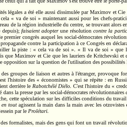
 celui qui a fait que Maximov s'est trouvé être le porte‑par
ilités légales a été elle aussi dissimulée par Maximov et Ci
 si cela « va de soi » maintenant aussi pour les chefs‑prat
eau de la région industrielle du centre, se trouvant alors 
é depuis);
faisaient adopter
une résolution
contre la part
le premier congrès auquel les social‑démocrates révolutionn
a propagande contre la participation à ce Congrès en déclara
ler la piste : « cela va de soi ». « Il va de soi » que les
dis que Maximov et Cie que les lauriers de Kritchevski et
e opposition sur la question de l'utilisation des possibilités 
 des groupes de liaison et autres à l'étranger, provoque f
st l'histoire des « économistes » qui se répète : en Russie
aient derrière le
Rabotchéïé Diélo.
C'est l'histoire du « cre
é dans la presse par les social‑démocrates révolutionnaires
, cette spéculation sur les difficiles conditions du travail i
t en tout
agissent la main dans la main avec les otzovistes 
dessein par le
Prolétari.
s formalistes, mais des gens qui font un travail révolutio