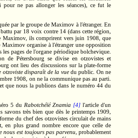
i pour ne pas allonger les séances), ce fut le
tiquée par le groupe de Maximov à l'étranger. En
 battu par 18 voix contre 14 (dans cette région,
 de Maximov, ils comprirent vers juin 1908, que
e Maximov organise à l'étranger une opposition
s les pages de l'organe périodique bolchevique.
tion de Pétersbourg se divise en otzovistes et
ourg ont lieu des discussions sur la plate‑forme
e otzoviste disparaît de la vue
du public. On ne
écembre 1908, on ne la communique pas au parti.
ée et que nous la publions dans le numéro 44 du
uméro 5 du
Rabotchéïé Znamia
[4]
l'article d'un
us savons très bien que dès le printemps 1909,
e‑forme du chef des otzovistes circulait de mains
it, en plus grand nombre encore que celle de
 ne nous est toujours pas parvenu,
probablement