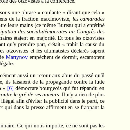
ole des otzovistes à la conférence.
e sous une phrase « coulante » disant que cela «
iciens de la fraction maximoviste,
les camarades
entre leurs mains (ce même Bureau qui a entériné
icipation des social‑démocrates au Congrès des
aires étaient en majorité. Et tous les otzovistes
nt qu'y prendre part, c'était « trahir la cause du
 otzovistes et les ultimatistes déclarés sapent
 de
Martynov
empêchent de dormir, escamotent
légales.
orcément aussi un retour aux abus du passé qu'il
, ils faisaient de la propagande contre la lutte
do »
[6]
démocrate bourgeois qui fut répandu en
contre le gré de ses auteurs.
Il n'y a rien de plus
llégal afin d'éviter la publicité dans le parti, ce
et qui dans la presse affirment en se frappant la
nnaire. Ce qui nous importe, ce ne sont pas les