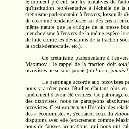
le moment présent, sur les tentatives de l'au
qu'institution représentative à l'échelle de 
crétinisme parlementaire à l'envers, lorsqu'ils
di
de créer une tendance basée sur des cris à l'en
même nature que la critique de la presse bour
menchevisme à l'envers de la même espèce lors
de lutte contre les déviations de la fraction s
la social‑démocratie, etc.).
Ce crétinisme parlementaire à l'enve
Maximov : le rappel de la fraction doit
soul
otzovistes ne se sont jamais (oh ! non,
jamais
!
Le patronage accordé aux otzovistes p
nous y arrêter pour l'étudier d'autant plus e
amèrement d'avoir été évincés. Ce patronage c
des otzovistes, nous ne partageons absolume
otzovistes. C'est
exactement
l'histoire des rela
des « économistes », s'écriaient ceux du
Rabot
disputons avec elle (exactement comme Maximov
nous de fausses accusations, qui nous ont cal