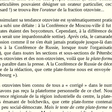
rticulières pouvaient désigner un orateur particulier, cec
sard !) se trouva être
l'orateur
de la fraction otzoviste...
dissimulant sa tendance otzoviste est systématiquement pra
a subi une défaite : à la Conférence de Moscou‑ville il fut
rates étaient des boycotteurs. Cependant, à la différence
a serait une impardonnable sottise).
Après
cela, le camarad
sion comme il ne s'en était jamais pratiquée jusque‑là dan
ns à la Conférence de Russie, lorsque
toute
l'organisa
s), que dans
toutes
les sections et sous‑sections de Pétersb
 otzovistes et des non‑otzovistes, voilà que
la plate‑form
as paraître dans la presse. A la Conférence de Russie de d
nce de la rédaction, que cette plate‑forme nous est envoy
sbourg »).
s otzovistes bien connu de tous a « corrigé » dans le n
n'avons pas reçu la plate­forme personnelle de ce chef. No
ence régionale de la région industrielle du centre, la plat
 émanant de bolcheviks, que cette plate‑forme contena
n peu social‑démocrate.
Mais le texte de cette plate‑forme