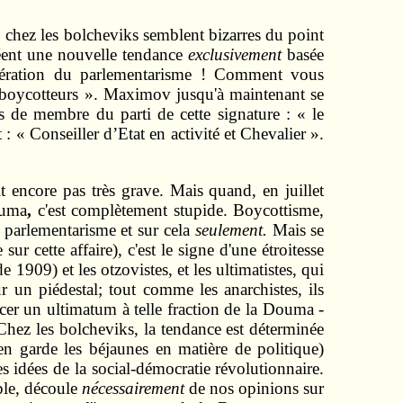
 chez les bolcheviks semblent bizarres du point
réent une nouvelle tendance
exclusivement
basée
xagération du parlementarisme ! Comment vous
 boycotteurs ». Maximov jusqu'à maintenant se
s de membre du parti de cette signature : « le
t : « Conseiller d’Etat en activité et Chevalier ».
t encore pas très grave. Mais quand, en juillet
ouma
,
c'est complètement stupide. Boycottisme,
u parlementarisme et sur cela
seulement.
Mais se
ur cette affaire), c'est le signe d'une étroitesse
 1909) et les otzovistes, et les ultimatistes, qui
r un piédestal; tout comme les anarchistes, ils
cer un ultimatum à telle fraction de la Douma ‑
 Chez les bolcheviks, la tendance est déterminée
en garde les béjaunes en matière de politique)
 idées de la social‑démocratie révolutionnaire.
mple, découle
nécessairement
de nos opinions sur