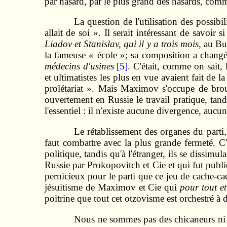
par hasard, par le plus grand des hasards, comme
La question de l'utilisation des possib
allait de soi ». Il serait intéressant de savoir
Liadov et Stanislav, qui il y a trois mois,
au Bur
la fameuse « école »; sa composition a chang
médecins d'usines
[5]
. C'était, comme on sait, 
et ultimatistes les plus en vue avaient fait de l
prolétariat ». Mais Maximov s'occupe de brouil
ouvertement en Russie le travail pratique, tan
l'essentiel : il n'existe aucune divergence, aucun
Le rétablissement des organes du parti,
faut combattre avec la plus grande fermeté. C'e
politique, tandis qu'à l'étranger, ils se dissimul
Russie par Prokopovitch et Cie et qui fut publi
pernicieux pour le parti que ce jeu de cache‑cache
jésuitisme de Maximov et Cie qui
pour tout e
poitrine que tout cet otzovisme est orchestré à 
Nous ne sommes pas des chicaneurs ni de