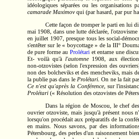
idéologiques séparées ou les organisations pa
camarade Maximov
qui (par hasard, par pur ha
Cette façon de tromper le parti en lui 
mai 1908, dans une lutte déclarée, l'otzovisme 
en juillet 1907, presque tous les social-démoc
s'entêter sur le « boycottage » de la III° Doum
de pure forme au
Prolétari
et entame une discus
Et‑ voilà qu'à
l'automne
1908, aux électio
non‑otzovistes (selon l'expression des ouvrier
non des bolcheviks et des mencheviks, mais des
la publie pas dans le
Prolétari.
On ne la fait p
Ce n'est qu'après la Conférence,
sur l'insista
Prolétari
(« Résolution des otzovistes de Péter
Dans la région de Moscou, le chef de
ouvrier otzoviste, mais jusqu'à présent nous 
lorsqu'on procédait aux préparatifs de la confér
en mains. Nous savons, par des informations
Pétersbourg, des perles d'un raisonnement bie