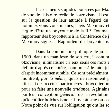
Les clameurs stupides poussées par Max
de vue de l'histoire réelle de l'otzovisme. Il e
sur la question de leur attitude à l'égard 
nommez‑vous vous-mêmes, chers Maximov et Cie
targue d'être un boycotteur de la III° Douma 
rapporteur des boycotteurs à la Conférence de 
Maximov signe : « Rapporteur des boycotteurs » 
Dans la conjoncture politique de juin 
1909, dans un manifeste de son cru, il contin
otzovisme, ultimatisme : à eux seuls ces mots
définir d'après ce critère, continuer à le faire 
d'esprit incommensurable. Ce sont précisément ceu
montrent,
par là même,
qu'ils ne raisonnent 
utilisent des recettes particulières ‑ boycott
pour en faire une nouvelle
tendance.
Agir ains
par leur conception
générale
de la révolution
qu'identifier bolchevisme et boycottisme ou co
Notre point de vue sur l'obligation qu'ont les 