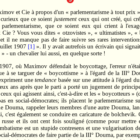
imov et Cie à propos d'un « parlementarisme à tout prix »
st curieux que ce soient
justement
ceux qui ont créé, qui c
du parlementarisme, que ce soient eux qui crient à l'e
 ? Vous vous dites « otzovistes », « ultimatistes », «
et il ne manque pas de faire suivre ses rares intervention
juillet 1907
[1]
». Il y avait autrefois un écrivain qui signai
‑ un chevalier lui aussi, en quelque sorte !
1907, où Maximov défendait le boycottage, l'erreur n'étai
ue à se targuer de « boycottisme » à l'égard de la III° D
 expriment une
tendance
basée sur une attitude à l'égard d
(deux ans après que le parti a porté un jugement de principe s
x qui agissent ainsi, c'est‑à‑dire et les « boycotteurs » (de
pas en social-démocrates; ils placent le parlementarisme su
er une Douma, rappeler leurs membres d'une autre Douma, lan
i, c'est également se conduire en caricature de bolchevik.
 russe et ils ont cent fois souligné (comme pour mettre 
mbatisme est un stupide contresens et une vulgarisation des
social‑démocrates de faire partie de la III° Douma, par exe