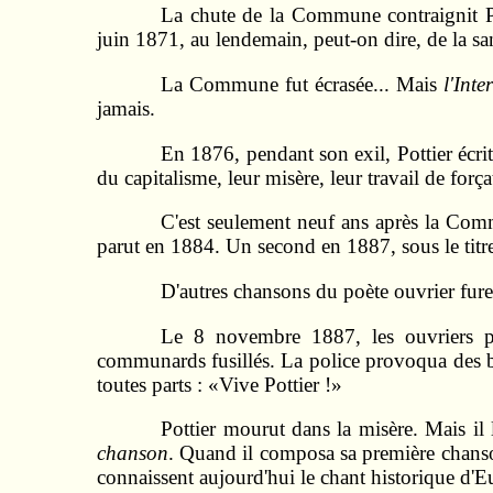
La chute de la Commune contraignit Pot
juin 1871, au lendemain, peut-on dire, de la san
La Commune fut écrasée... Mais
l'Inte
jamais.
En 1876, pendant son exil, Pottier écr
du capitalisme, leur misère, leur travail de forç
C'est seulement neuf ans après la Comm
parut en 1884. Un second en 1887, sous le titr
D'autres chansons du poète ouvrier furen
Le 8 novembre 1887, les ouvriers par
communards fusillés. La police provoqua des ba
toutes parts : «Vive Pottier !»
Pottier mourut dans la misère. Mais il
chanson
. Quand il composa sa première chanson,
connaissent aujourd'hui le chant historique d'Eu