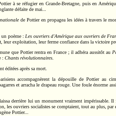
tier à se réfugier en Grande-Bretagne, puis en Amérique.
glante défaite de mai...
rnationale
de Pottier en propagea les idées à travers le mon
it un poème :
Les ouvriers d'Amérique aux ouvriers de Fra
at, leur exploitation, leur ferme confiance dans la victoire p
une que Pottier rentra en France ; il adhéra aussitôt au
P
e :
Chants révolutionnaires
.
t éditées après sa mort.
isiens accompagnèrent la dépouille de Pottier au cime
garres et arracha le drapeau rouge. Une foule énorme assist
 laissa derrière lui un monument vraiment impérissable. Il
 les ouvriers socialistes se comptaient, tout au plus, par d
gène Pottier...