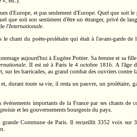
», etc.).
ngues d'Europe, et pas seulement d'Europe. Quel que soit l
uel que soit son sentiment d'être un étranger, privé de lang
 de
l'Internationale
.
s le chant du poète-prolétaire qui était à l'avant-garde de
hommage aujourd'hui à Eugène Pottier. Sa femme et sa fille
ternationale
. II est né à Paris le 4 octobre 1816. A l'âge
rt, sur les barricades, au grand combat des ouvriers contre l
e et, durant toute sa vie, il resta un pauvre, un prolétair
es événements importants de la France par ses chants de co
urgeoisie et les gouvernements bourgeois du pays.
grande Commune de Paris. Il recueillit 3352 voix sur 3600
n.