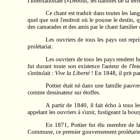
I'Internationale («Debout, les damnés de la terre 
Ce chant est traduit dans toutes les la
quel que soit l'endroit où le pousse le destin, q
des camarades et des amis par le chant familier
Les ouvriers de tous les pays ont repri
prolétariat.
Les ouvriers de tous les pays rendent 
fut durant toute son existence l'auteur de
l'In
s'intitulait :
Vive la Liberté
! En 1848, il prit pa
Pottier était né dans une famille pauvr
comme dessinateur sur étoffes.
A partir de 1840, il fait écho à tous l
appelant les ouvriers à s'unir, fustigeant la bo
En 1871, Pottier fut élu membre de la 
Commune, ce premier gouvernement prolétarie