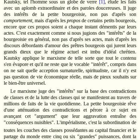
Kautsky, tel l'homme sous un globe de verre
[1]
, élude les faits
avec un aplomb extraordinaire et des paroles doucereuses. Il juge
des intérêts de la petite bourgeoisie, non pas d'après son
comportement,
mais d'après les
propos
de certains petits bourgeois,
encore que ces propos soient a chaque instant démentis par leurs
actes. C'est exactement comme si nous jugions des "intérêts" de la
bourgeoisie en général, non pas d'après ses actes, mais d'après les
discours débordants d'amour des prêtres bourgeois qui jurent leurs
grands dieux que le régime actuel est imbu d'idéal chrétien.
Kautsky applique le marxisme de telle sorte que tout le contenu
s'en évapore et qu'il ne reste que le vocable "intérêt", compris dans
on ne sait quelle acception surnaturelle, spiritualiste, car il n'y est
pas question de vie économique réelle, mais de pieux souhaits sur
le bien-être universel.
Le marxisme juge des "intérêts" sur la base des contradictions
de classes et de la lutte des classes qui se manifestent au travers de
millions de faits de la vie quotidienne. La petite bourgeoisie rêve
d'une atténuation des contradictions et pérore à ce sujet en
avançant cet "argument" que leur aggravation entraîne des
"conséquences
nuisibles". L'impérialisme, c'est la subordination de
toutes les couches des classes possédantes au capital financier et le
partage du monde entre cinq ou six "grandes" puissances, dont la