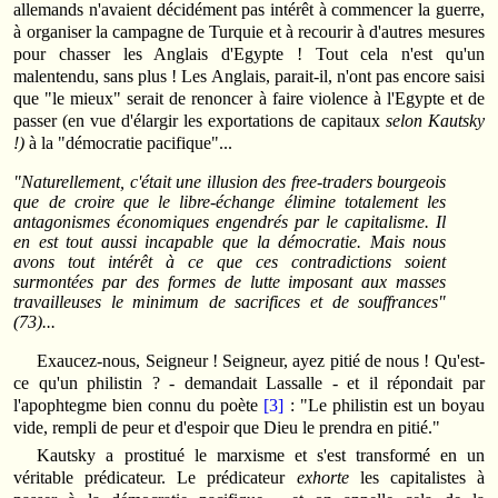
allemands n'avaient décidément pas intérêt à commencer la guerre,
à organiser la campagne de Turquie et à recourir à d'autres mesures
pour chasser les Anglais d'Egypte ! Tout cela n'est qu'un
malentendu, sans plus ! Les Anglais, parait-il, n'ont pas encore saisi
que "le mieux" serait de renoncer à faire violence à l'Egypte et de
passer (en vue d'élargir les exportations de capitaux
selon Kautsky
!)
à la "démocratie pacifique"...
"Naturellement, c'était une illusion des free-traders bourgeois
que de croire que le libre-échange élimine totalement les
antagonismes économiques engendrés par le capitalisme. Il
en est tout aussi incapable que la démocratie. Mais nous
avons tout intérêt à ce que ces contradictions soient
surmontées par des formes de lutte imposant aux masses
travailleuses le minimum de sacrifices et de souffrances"
(73)...
Exaucez-nous, Seigneur ! Seigneur, ayez pitié de nous ! Qu'est-
ce qu'un philistin ? - demandait Lassalle - et il répondait par
l'apophtegme bien connu du poète
[3]
: "Le philistin est un boyau
vide, rempli de peur et d'espoir que Dieu le prendra en pitié."
Kautsky a prostitué le marxisme et s'est transformé en un
véritable prédicateur. Le prédicateur
exhorte
les capitalistes à