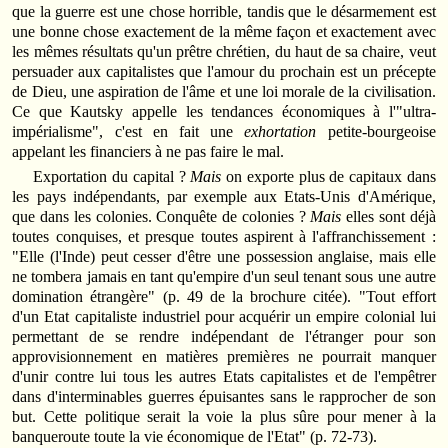
que la guerre est une chose horrible, tandis que le désarmement est
une bonne chose exactement de la même façon et exactement avec
les mêmes résultats qu'un prêtre chrétien, du haut de sa chaire, veut
persuader aux capitalistes que l'amour du prochain est un précepte
de Dieu, une aspiration de l'âme et une loi morale de la civilisation.
Ce que Kautsky appelle les tendances économiques à l'"ultra-
impérialisme", c'est en fait une
exhortation
petite-bourgeoise
appelant les financiers à ne pas faire le mal.
Exportation du capital ?
Mais
on exporte plus de capitaux dans
les pays indépendants, par exemple aux Etats-Unis d'Amérique,
que dans les colonies. Conquête de colonies ?
Mais
elles sont déjà
toutes conquises, et presque toutes aspirent à l'affranchissement :
"Elle (l'Inde) peut cesser d'être une possession anglaise, mais elle
ne tombera jamais en tant qu'empire d'un seul tenant sous une autre
domination étrangère" (p. 49 de la brochure citée). "Tout effort
d'un Etat capitaliste industriel pour acquérir un empire colonial lui
permettant de se rendre indépendant de l'étranger pour son
approvisionnement en matières premières ne pourrait manquer
d'unir contre lui tous les autres Etats capitalistes et de l'empêtrer
dans d'interminables guerres épuisantes sans le rapprocher de son
but. Cette politique serait la voie la plus sûre pour mener à la
banqueroute toute la vie économique de l'Etat" (p. 72-73).