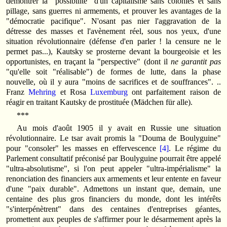
démontrer la "possibilité" d'un capitalisme sans colonies et sans
pillage, sans guerres ni armements, et prouver les avantages de la
"démocratie pacifique". N'osant pas nier l'aggravation de la
détresse des masses et l'avènement réel, sous nos yeux, d'une
situation révolutionnaire (défense d'en parler ! la censure ne le
permet pas...), Kautsky se prosterne devant la bourgeoisie et les
opportunistes, en traçant la "perspective" (dont il
ne garantit pas
"qu'elle soit "réalisable") de formes de lutte, dans la phase
nouvelle, où il y aura "moins de sacrifices et de souffrances". ..
Franz
Mehring
et Rosa
Luxemburg
ont parfaitement raison de
réagir en traitant Kautsky de prostituée (Mädchen für alle).
***
Au mois d'août 1905 il y avait en Russie une situation
révolutionnaire. Le tsar avait promis la "Douma de Boulyguine"
pour "consoler" les masses en effervescence
[4]
. Le régime du
Parlement consultatif préconisé par Boulyguine pourrait être appelé
"ultra-absolutisme", si l'on peut appeler "ultra-impérialisme" la
renonciation des financiers aux armements et leur entente en faveur
d'une "paix durable". Admettons un instant que, demain, une
centaine des plus gros financiers du monde, dont les intérêts
"s'interpénètrent" dans des centaines d'entreprises géantes,
promettent aux peuples de s'affirmer pour le désarmement après la