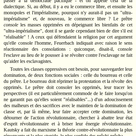
passer à la démocratie pacifique - et on appelle cela de la
dialectique. Si, au début, il y a eu le commerce libre, et ensuite les
monopoles et l'impérialisme, pourquoi n'y aurait-il pas un "ultra-
impérialisme" et, de nouveau, le commerce libre ? Le prêtre
console
les masses opprimées en dépeignant les bienfaits de cet
"ultra-impérialisme", dont il se garde cependant bien de dire s'il est
"réalisable" ! A ceux qui défendaient la religion par cet argument
qu'elle console l'homme, Feuerbach indiquait avec raison le sens
réactionnaire des consolations : quiconque, disait-il, console
l'esclave au lieu de le pousser à se révolter contre l'esclavage ne fait
qu'aider les esclavagistes.
Toutes les classes oppressives ont besoin, pour sauvegarder leur
domination, de deux fonctions sociales : celle du bourreau et celle
du prêtre. Le bourreau doit réprimer la protestation et la révolte des
opprimés. Le prêtre doit consoler les opprimés, leur tracer les
perspectives (il est particulièrement commode de le faire lorsqu'on
ne garantit pas qu'elles soient "réalisables"...) d'un adoucissement
des malheurs et des sacrifices avec le maintien de la domination de
classe et, par là même, leur faire accepter cette domination, les
détourner de l'action révolutionnaire, chercher à abattre leur état
d'esprit révolutionnaire et à briser leur énergie révolutionnaire.
Kautsky a fait du marxisme la théorie contre-révolutionnaire la plus
répugnante et la plus stupide, le plus sordide des prêchi-prêcha.