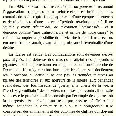
En 1909, dans sa brochure
Le chemin du pouvoir,
il reconnaît
l'aggravation - que personne n'a réfutée et qui est irréfutable - des
contradictions du capitalisme, l'approche d'une époque de guerres
et de révolutions, d'une nouvelle "période révolutionnaire". Il ne
saurait y avoir, déclare-t-il, de révolution "prématurée", et il
dénonce comme "une trahison pure et simple de notre cause" le
refus d'escompter la possibilité de la victoire lors de l'insurrection,
encore qu'on ne saurait, avant la lutte, nier aussi l'éventualité d'une
défaite.
La guerre est venue. Les contradictions sont devenues
encore
plus
aiguës. La détresse des masses a atteint des proportions
gigantesques. La guerre traîne en longueur et continue à prendre de
l'extension. Kautsky écrit brochure après brochure, suit docilement
les injonctions du censeur, ne cite pas les données relatives au
pillage des territoires et aux horreurs de la guerre, aux bénéfices
scandaleux des fournisseurs de guerre, à la cherté de la vie, à
l'"esclavage militaire" des ouvriers mobilisés; par contre, il console
sans cesse le prolétariat - il le console par l'exemple des guerres où
la bourgeoisie était révolutionnaire ou progressiste, où "Marx lui-
même" souhaitait la victoire de telle ou telle bourgeoisie; il le
console par des alignements et des colonnes de chiffres qui doivent