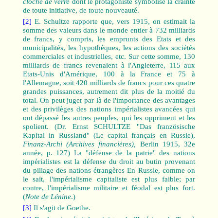
cloche de verre
dont le protagoniste symbolise la crainte
de toute initiative, de toute nouveauté.
[2]
E. Schultze rapporte que, vers 1915, on estimait la
somme des valeurs dans le monde entier à 732 milliards
de francs, y compris, les emprunts des Etats et des
municipalités, les hypothèques, les actions des sociétés
commerciales et industrielles, etc. Sur cette somme, 130
milliards de francs revenaient à l'Angleterre, 115 aux
Etats-Unis d'Amérique, 100 à la France et 75 à
l'Allemagne, soit 420 milliards de francs pour ces quatre
grandes puissances, autrement dit plus de la moitié du
total. On peut juger par là de l'importance des avantages
et des privilèges des nations impérialistes avancées qui
ont dépassé les autres peuples, qui les oppriment et les
spolient. (Dr. Ernst SCHULTZE "Das französische
Kapital in Russland" (Le capital français en Russie),
Finanz-Archi (Archives financières),
Berlin 1915, 32e
année, p. 127) La "défense de la patrie" des nations
impérialistes est la défense du droit au butin provenant
du pillage des nations étrangères En Russie, comme on
le sait, l'impérialisme capitaliste est plus faible; par
contre, l'impérialisme militaire et féodal est plus fort.
(
Note de Lénine
.)
[3]
Il s'agit de Goethe.