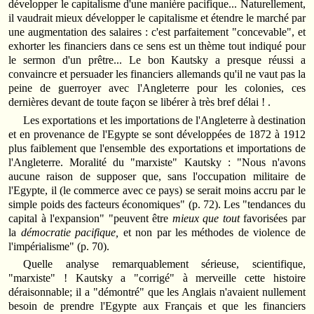
développer le capitalisme d'une manière pacifique... Naturellement,
il vaudrait mieux développer le capitalisme et étendre le marché par
une augmentation des salaires : c'est parfaitement "concevable", et
exhorter les financiers dans ce sens est un thème tout indiqué pour
le sermon d'un prêtre... Le bon Kautsky a presque réussi a
convaincre et persuader les financiers allemands qu'il ne vaut pas la
peine de guerroyer avec l'Angleterre pour les colonies, ces
dernières devant de toute façon se libérer à très bref délai ! .
Les exportations et les importations de l'Angleterre à destination
et en provenance de l'Egypte se sont développées de 1872 à 1912
plus faiblement que l'ensemble des exportations et importations de
l'Angleterre. Moralité du "marxiste" Kautsky : "Nous n'avons
aucune raison de supposer que, sans l'occupation militaire de
l'Egypte, il (le commerce avec ce pays) se serait moins accru par le
simple poids des facteurs économiques" (p. 72). Les "tendances du
capital à l'expansion" "peuvent être
mieux que tout
favorisées par
la
démocratie pacifique,
et non par les méthodes de violence de
l'impérialisme" (p. 70).
Quelle analyse remarquablement sérieuse, scientifique,
"marxiste" ! Kautsky a "corrigé" à merveille cette histoire
déraisonnable; il a "démontré" que les Anglais n'avaient nullement
besoin de prendre l'Egypte aux Français et que les financiers