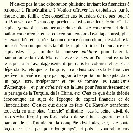
N'est-ce pas là une exhortation philistine invitant les financiers à
renoncer à l'impérialisme ? Vouloir effrayer les capitalistes par le
risque d'une faillite, c'est conseiller aux boursiers de ne pas jouer à
la Bourse, car "beaucoup perdent ainsi toute leur fortune". Le
capital
gagne
à la banqueroute du capitaliste concurrent et de la
nation concurrente, en se concentrant encore davantage; aussi, plus
est exacerbée et "serrée" la concurrence économique, c'est-à-dire la
poussée économique vers la faillite, et plus forte est la tendance des
capitalistes à y joindre la poussée
militaire
pour hâter la
banqueroute du rival. Moins il reste de pays où l'on peut exporter
le capital aussi avantageusement que dans les colonies et les Etats
dépendants, tels que la Turquie, - car dans
ces
cas-là le financier
prélève un bénéfice triple par rapport à l'exportation du capital dans
un pays libre, indépendant et civilisé comme les Etats-Unis
d'Amérique -, et
plus acharnée
est la lutte pour l'asservissement et
le partage de la Turquie, de la Chine, etc. C'est ce que dit la théorie
économique au sujet de l'époque du capital financier et de
l'impérialisme. C'est ce que disent les faits. Or, Kautsky transforme
tout cela en une plate "morale" philistine : pas la peine, dit-il, de
trop s'échauffer, à plus forte raison de se faire la guerre pour le
partage de la Turquie ou la conquête des Indes, car, "de toute
façon, ce n'est pas pour longtemps", et puis il vaudrait mieux