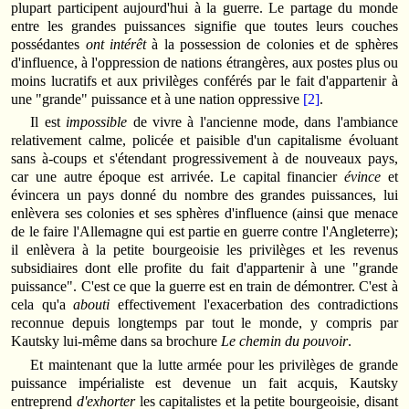
plupart participent aujourd'hui à la guerre. Le partage du monde
entre les grandes puissances signifie que toutes leurs couches
possédantes
ont intérêt
à la possession de colonies et de sphères
d'influence, à l'oppression de nations étrangères, aux postes plus ou
moins lucratifs et aux privilèges conférés par le fait d'appartenir à
une "grande" puissance et à une nation oppressive
[2]
.
Il est
impossible
de vivre à l'ancienne mode, dans l'ambiance
relativement calme, policée et paisible d'un capitalisme évoluant
sans à-coups et s'étendant progressivement à de nouveaux pays,
car une autre époque est arrivée. Le capital financier
évince
et
évincera un pays donné du nombre des grandes puissances, lui
enlèvera ses colonies et ses sphères d'influence (ainsi que menace
de le faire l'Allemagne qui est partie en guerre contre l'Angleterre);
il enlèvera à la petite bourgeoisie les privilèges et les revenus
subsidiaires dont elle profite du fait d'appartenir à une "grande
puissance". C'est ce que la guerre est en train de démontrer. C'est à
cela qu'a
abouti
effectivement l'exacerbation des contradictions
reconnue depuis longtemps par tout le monde, y compris par
Kautsky lui-même dans sa brochure
Le chemin du pouvoir
.
Et maintenant que la lutte armée pour les privilèges de grande
puissance impérialiste est devenue un fait acquis, Kautsky
entreprend
d'exhorter
les capitalistes et la petite bourgeoisie, disant