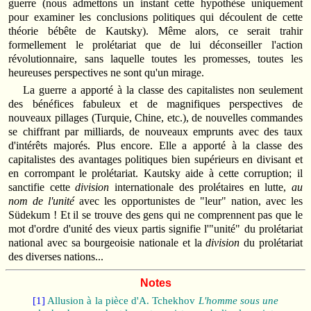
guerre (nous admettons un instant cette hypothèse uniquement
pour examiner les conclusions politiques qui découlent de cette
théorie bébête de Kautsky). Même alors, ce serait trahir
formellement le prolétariat que de lui déconseiller l'action
révolutionnaire, sans laquelle toutes les promesses, toutes les
heureuses perspectives ne sont qu'un mirage.
La guerre a apporté à la classe des capitalistes non seulement
des bénéfices fabuleux et de magnifiques perspectives de
nouveaux pillages (Turquie, Chine, etc.), de nouvelles commandes
se chiffrant par milliards, de nouveaux emprunts avec des taux
d'intérêts majorés. Plus encore. Elle a apporté à la classe des
capitalistes des avantages politiques bien supérieurs en divisant et
en corrompant le prolétariat. Kautsky aide à cette corruption; il
sanctifie cette
division
internationale des prolétaires en lutte,
au
nom de l'unité
avec les opportunistes de "leur" nation, avec les
Südekum ! Et il se trouve des gens qui ne comprennent pas que le
mot d'ordre d'unité des vieux partis signifie l'"unité" du prolétariat
national avec sa bourgeoisie nationale et la
division
du prolétariat
des diverses nations...
Notes
[1]
Allusion à la pièce d'A. Tchekhov
L'homme sous une