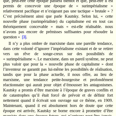
que, peut-être cette époque passera bientôt et que, peut-être il est
permis de concevoir une époque de « surimpérialisme »
relativement pacifique et n’exigeant pas une tactique « brutale » ?
C’est précisément ainsi que parle Kautsky. Selon lui, « cette
nouvelle phase (surimpérialiste) du capitalisme est en tout cas
théoriquement concevable » mais « est-elle réalisable. nous
n’avons pas encore de prémisses suffisantes pour résoudre la
question »
.
[3]
Il n’y a plus ombre de marxisme dans une pareille tendance,
dans cette volonté d’ignorer l’impérialisme existant et de se retirer
vers un rêve de songe-creux sur des possibilités de
« surimpérialisme ». Le marxisme, dans un pareil système, ne peut
plus valoir que pour la « nouvelle phase de capitalisme » dont
l’inventeur ne garantit pas lui-même les possibilités de réalisation,
tandis que pour la phase actuelle, il nous offre, au lieu de
marxisme, une tendance petite-bourgeoise et profondément
réactionnaire qui aurait pour objet d’émousser les antagonismes.
Kautsky a promis d’être marxiste à l’époque de graves conflits et
de catastrophes qu’il était forcé de prévoir et de définir fort
nettement quand il écrivait son ouvrage sur ce thème, en 1909.
Maintenant, quand il est absolument hors de doute que cette
époque est arrivée, Kautsky se borne encore à promettre d’être
marxiste dans une époque future, qui n’arrivera peut-être jamais,