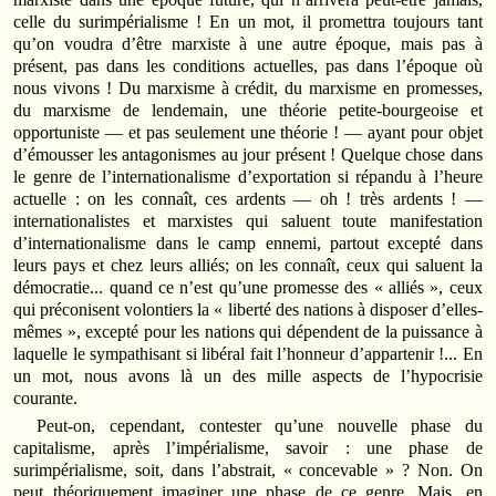
celle du surimpérialisme ! En un mot, il promettra toujours tant
qu’on voudra d’être marxiste à une autre époque, mais pas à
présent, pas dans les conditions actuelles, pas dans l’époque où
nous vivons ! Du marxisme à crédit, du marxisme en promesses,
du marxisme de lendemain, une théorie petite-bourgeoise et
opportuniste — et pas seulement une théorie ! — ayant pour objet
d’émousser les antagonismes au jour présent ! Quelque chose dans
le genre de l’internationalisme d’exportation si répandu à l’heure
actuelle : on les connaît, ces ardents — oh ! très ardents ! —
internationalistes et marxistes qui saluent toute manifestation
d’internationalisme dans le camp ennemi, partout excepté dans
leurs pays et chez leurs alliés; on les connaît, ceux qui saluent la
démocratie... quand ce n’est qu’une promesse des « alliés », ceux
qui préconisent volontiers la « liberté des nations à disposer d’elles-
mêmes », excepté pour les nations qui dépendent de la puissance à
laquelle le sympathisant si libéral fait l’honneur d’appartenir !... En
un mot, nous avons là un des mille aspects de l’hypocrisie
courante.
Peut-on, cependant, contester qu’une nouvelle phase du
capitalisme, après l’impérialisme, savoir : une phase de
surimpérialisme, soit, dans l’abstrait, « concevable » ? Non. On
peut théoriquement imaginer une phase de ce genre. Mais, en