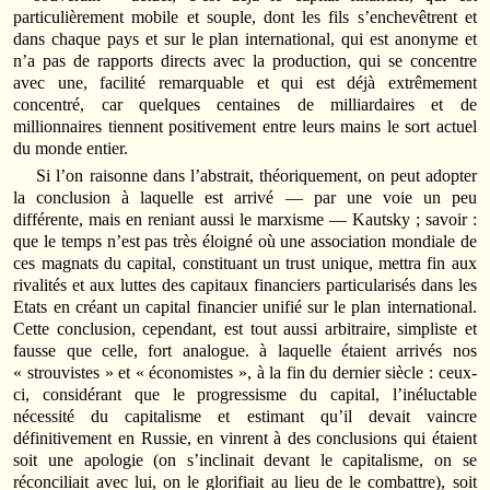
particulièrement mobile et souple, dont les fils s’enchevêtrent et
dans chaque pays et sur le plan international, qui est anonyme et
n’a pas de rapports directs avec la production, qui se concentre
avec une, facilité remarquable et qui est déjà extrêmement
concentré, car quelques centaines de milliardaires et de
millionnaires tiennent positivement entre leurs mains le sort actuel
du monde entier.
Si l’on raisonne dans l’abstrait, théoriquement, on peut adopter
la conclusion à laquelle est arrivé — par une voie un peu
différente, mais en reniant aussi le marxisme — Kautsky ; savoir :
que le temps n’est pas très éloigné où une association mondiale de
ces magnats du capital, constituant un trust unique, mettra fin aux
rivalités et aux luttes des capitaux financiers particularisés dans les
Etats en créant un capital financier unifié sur le plan international.
Cette conclusion, cependant, est tout aussi arbitraire, simpliste et
fausse que celle, fort analogue. à laquelle étaient arrivés nos
« strouvistes » et « économistes », à la fin du dernier siècle : ceux-
ci, considérant que le progressisme du capital, l’inéluctable
nécessité du capitalisme et estimant qu’il devait vaincre
définitivement en Russie, en vinrent à des conclusions qui étaient
soit une apologie (on s’inclinait devant le capitalisme, on se
réconciliait avec lui, on le glorifiait au lieu de le combattre), soit