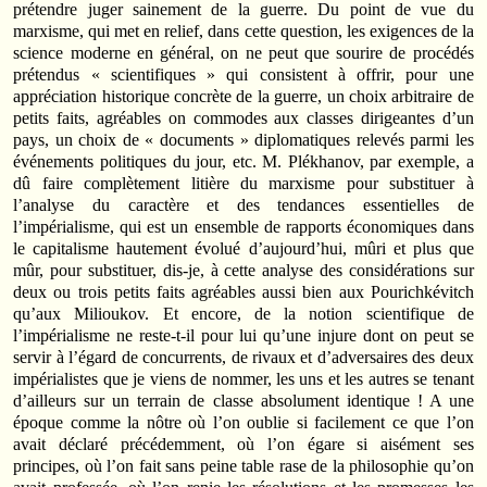
prétendre juger sainement de la guerre. Du point de vue du
marxisme, qui met en relief, dans cette question, les exigences de la
science moderne en général, on ne peut que sourire de procédés
prétendus « scientifiques » qui consistent à offrir, pour une
appréciation historique concrète de la guerre, un choix arbitraire de
petits faits, agréables on commodes aux classes dirigeantes d’un
pays, un choix de « documents » diplomatiques relevés parmi les
événements politiques du jour, etc. M. Plékhanov, par exemple, a
dû faire complètement litière du marxisme pour substituer à
l’analyse du caractère et des tendances essentielles de
l’impérialisme, qui est un ensemble de rapports économiques dans
le capitalisme hautement évolué d’aujourd’hui, mûri et plus que
mûr, pour substituer, dis-je, à cette analyse des considérations sur
deux ou trois petits faits agréables aussi bien aux Pourichkévitch
qu’aux Milioukov. Et encore, de la notion scientifique de
l’impérialisme ne reste-t-il pour lui qu’une injure dont on peut se
servir à l’égard de concurrents, de rivaux et d’adversaires des deux
impérialistes que je viens de nommer, les uns et les autres se tenant
d’ailleurs sur un terrain de classe absolument identique ! A une
époque comme la nôtre où l’on oublie si facilement ce que l’on
avait déclaré précédemment, où l’on égare si aisément ses
principes, où l’on fait sans peine table rase de la philosophie qu’on