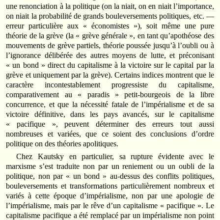
une renonciation à la politique (on la niait, on en niait l’importance,
on niait la probabilité de grands bouleversements politiques, etc. —
erreur particulière aux « économistes »), soit même une pure
théorie de la grève (la « grève générale », en tant qu’apothéose des
mouvements de grève partiels, théorie poussée jusqu’à l’oubli ou à
l’ignorance délibérée des autres moyens de lutte, et préconisant
« un bond » direct du capitalisme à la victoire sur le capital par la
grève et uniquement par la grève). Certains indices montrent que le
caractère incontestablement progressiste du capitalisme,
comparativement au « paradis » petit-bourgeois de la libre
concurrence, et que la nécessité fatale de l’impérialisme et de sa
victoire définitive, dans les pays avancés, sur le capitalisme
« pacifique », peuvent déterminer des erreurs tout aussi
nombreuses et variées, que ce soient des conclusions d’ordre
politique on des théories apolitiques.
Chez Kautsky en particulier, sa rupture évidente avec le
marxisme s’est traduite non par un reniement ou un oubli de la
politique, non par « un bond » au-dessus des conflits politiques,
bouleversements et transformations particulièrement nombreux et
variés à cette époque d’impérialisme, non par une apologie de
l’impérialisme, mais par le rêve d’un capitalisme « pacifique ». Le
capitalisme pacifique a été remplacé par un impérialisme non point