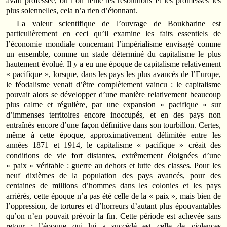
avait professée, où l’on renie les résolutions et les promesses les
plus solennelles, cela n’a rien d’étonnant.
La valeur scientifique de l’ouvrage de Boukharine est
particulièrement en ceci qu’il examine les faits essentiels de
l’économie mondiale concernant l’impérialisme envisagé comme
un ensemble, comme un stade déterminé du capitalisme le plus
hautement évolué. Il y a eu une époque de capitalisme relativement
« pacifique », lorsque, dans les pays les plus avancés de l’Europe,
le féodalisme venait d’être complètement vaincu : le capitalisme
pouvait alors se développer d’une manière relativement beaucoup
plus calme et régulière, par une expansion « pacifique » sur
d’immenses territoires encore inoccupés, et en des pays non
entraînés encore d’une façon définitive dans son tourbillon. Certes,
même à cette époque, approximativement délimitée entre les
années 1871 et 1914, le capitalisme « pacifique » créait des
conditions de vie fort distantes, extrêmement éloignées d’une
« paix » véritable : guerre au dehors et lutte des classes. Pour les
neuf dixièmes de la population des pays avancés, pour des
centaines de millions d’hommes dans les colonies et les pays
arriérés, cette époque n’a pas été celle de la « paix », mais bien de
l’oppression, de tortures et d’horreurs d’autant plus épouvantables
qu’on n’en pouvait prévoir la fin. Cette période est achevée sans
retour : l’époque qui lui a succédé est celle de violences