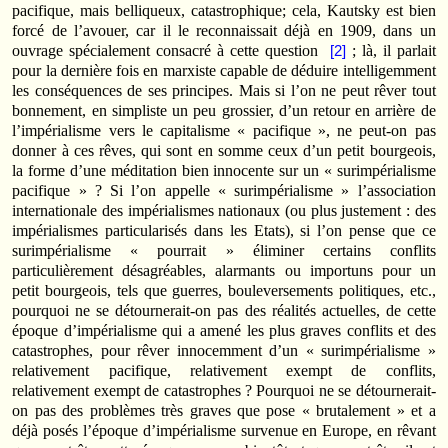
pacifique, mais belliqueux, catastrophique; cela, Kautsky est bien
forcé de l’avouer, car il le reconnaissait déjà en 1909, dans un
ouvrage spécialement consacré à cette question
; là, il parlait
[2]
pour la dernière fois en marxiste capable de déduire intelligemment
les conséquences de ses principes. Mais si l’on ne peut rêver tout
bonnement, en simpliste un peu grossier, d’un retour en arrière de
l’impérialisme vers le capitalisme « pacifique », ne peut-on pas
donner à ces rêves, qui sont en somme ceux d’un petit bourgeois,
la forme d’une méditation bien innocente sur un « surimpérialisme
pacifique » ? Si l’on appelle « surimpérialisme » l’association
internationale des impérialismes nationaux (ou plus justement : des
impérialismes particularisés dans les Etats), si l’on pense que ce
surimpérialisme « pourrait » éliminer certains conflits
particulièrement désagréables, alarmants ou importuns pour un
petit bourgeois, tels que guerres, bouleversements politiques, etc.,
pourquoi ne se détournerait-on pas des réalités actuelles, de cette
époque d’impérialisme qui a amené les plus graves conflits et des
catastrophes, pour rêver innocemment d’un « surimpérialisme »
relativement pacifique, relativement exempt de conflits,
relativement exempt de catastrophes ? Pourquoi ne se détournerait-
on pas des problèmes très graves que pose « brutalement » et a
déjà posés l’époque d’impérialisme survenue en Europe, en rêvant