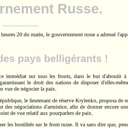
rnement Russe.
ures 20 du matin, le gouvernement russe a adressé l'appe
es pays belligérants !
ce immédiat sur tous les fronts, dans le but d'aboutir à
arantissant le droit des nations de disposer d'elles-mêm
n vue de négocier la paix.
ublique, le lieutenant de réserve Krylenko, proposa de r
but des négociations d'armistice, afin de donner encore un
oint de vue relatif aux pourparlers de paix.
er les hostilités sur le front russe. Il va sans dire que, pen