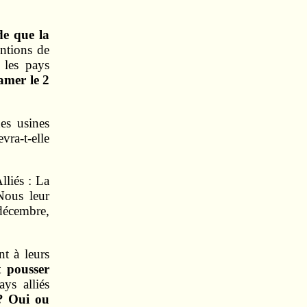
de que la
ntions de
 les pays
amer le 2
des usines
ra-t-elle
liés : La
 Nous leur
décembre,
t à leurs
t pousser
ys alliés
 ? Oui ou