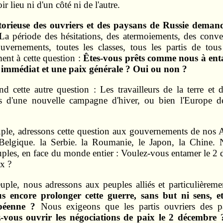
 lieu ni d'un côté ni de l'autre.
torieuse des ouvriers et des paysans de Russie deman
a période des hésitations, des atermoiements, des conve
ouvernements, toutes les classes, tous les partis de tous
ent à cette question :
Êtes-vous prêts comme nous à ent
e immédiat et une paix générale ? Oui ou non ?
d cette autre question : Les travailleurs de la terre et 
s d'une nouvelle campagne d'hiver, ou bien l'Europe dev
le, adressons cette question aux gouvernements de nos Al
 la Belgique. la Serbie. la Roumanie, le Japon, la Chine.
ples, en face du monde entier : Voulez-vous entamer le 2 
x ?
le, nous adressons aux peuples alliés et particulièremen
s encore prolonger cette guerre, sans but ni sens, e
opéenne ?
Nous exigeons que les partis ouvriers des pa
-vous ouvrir les négociations de paix le 2 décembre