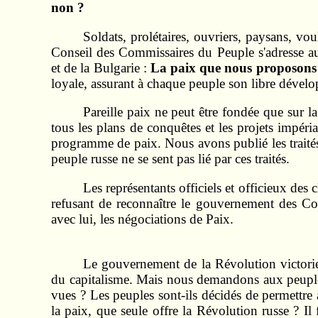
non ?
Soldats, prolétaires, ouvriers, paysans, vo
Conseil des Commissaires du Peuple s'adresse au
et de la Bulgarie :
La paix que nous proposons d
loyale, assurant à chaque peuple son libre dével
Pareille paix ne peut être fondée que sur la
tous les plans de conquêtes et les projets impéri
programme de paix. Nous avons publié les traités 
peuple russe ne se sent pas lié par ces traités.
Les représentants officiels et officieux des 
refusant de reconnaître le gouvernement des Co
avec lui, les négociations de Paix.
Le gouvernement de la Révolution victorieu
du capitalisme. Mais nous demandons aux peuples 
vues ? Les peuples sont-ils décidés de permettre 
la paix, que seule offre la Révolution russe ? I