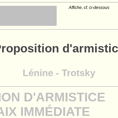
Affiche, cf. ci-dessous
roposition d'armisti
Lénine - Trotsky
ION D'ARMISTICE
AIX IMMÉDIATE