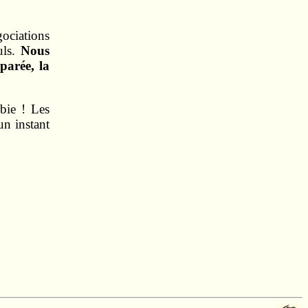
gociations
uls.
Nous
parée, la
rbie ! Les
un instant