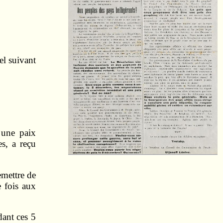
l suivant
 une paix
es, a reçu
emettre de
e fois aux
dant ces 5