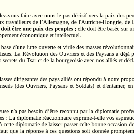
ulez-vous faire avec nous le pas décisif vers la paix des pe
x travailleurs de l’Allemagne, de l'Autriche-Hongrie, de 
oit être une paix des peuples ;
elle doit être basée sur u
oppement économique et intellectuel.
 base d'une lutte ouverte et virile des masses révolutionnai
alistes. La Révolution des Ouvriers et des Paysans a déjà 
secrets du Tsar et de la bourgeoisie avec nos alliés et décl
classes dirigeantes des pays alliés ont répondu à notre propo
nseils (des Ouvriers, Paysans et Soldats) et d'entamer, 
se n'a pas besoin d’être reconnu par la diplomatie profe
: La diplomatie réactionnaire exprime-t-elle vos aspirati
à cette diplomatie de laisser passer celte bonne occasion d
l faut que la réponse à ces questions soit donnée prompte