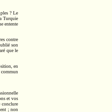
uples ? Le
la Turquie
ne entente
res contre
publié son
aré que le
sition, en
en commun
ssionnelle
ons et vos
e conclure
ment ; non