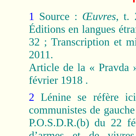
1
Source :
Œuvres
, t.
Éditions en langues étr
32
; Transcription et
2011.
Article de la « Pravda 
février 1918
.
2
Lénine se réfère ici
communistes de gauche 
P.O.S.D.R.(b) du 22 fé
d’armes et de vivres