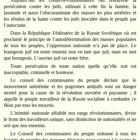
Aujourd’hui les contre-révolutionnaires ont renouvelé la
persécution contre les juifs, utilisant à cette fin la famine, la
lassitude et aussi l’obscurantisme des masses les plus arriérées et
les résidus de la haine contre les juifs inoculée dans le peuple par
l’autocratie.
Dans la République Fédérative de la Russie Soviétique où est
proclamé le principe de l’autodétermination des masses populaires
de tous les peuples, l’oppression nationale n’a pas de place. Le
bourgeois juif est notre ennemi non en tant que juif, mais en tant
que bourgeois. L’ouvrier juif est notre frère.
Toute persécution de toute nation quelle qu’elle soit est
inacceptable, criminelle et honteuse.
Le conseil des commissaires du peuple déclare que le
mouvement antisémite et les pogromes antijuifs sont un danger
mortel pour la cause de la révolution ouvrière et paysanne ; il
appelle le peuple travailleur de la Russie socialiste à combattre ce
fléau par tous les moyens.
L’inimitié nationale affaiblit nos rangs révolutionnaires, divise
le front des travailleurs unique, sans distinction de nationalités et ne
sert que nos ennemis.
Le Conseil des commissaires du peuple ordonne à tous les
Soviets de prendre des mesures décisives pour couper à la racine le