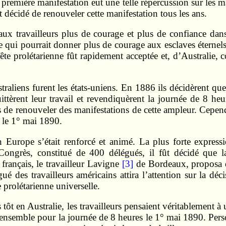
remière manifestation eut une telle répercussion sur les mas
 décidé de renouveler cette manifestation tous les ans.
 aux travailleurs plus de courage et plus de confiance dan
 qui pourrait donner plus de courage aux esclaves éternels 
fête prolétarienne fût rapidement acceptée et, d’Australie,
raliens furent les états-uniens. En 1886 ils décidèrent que
ttèrent leur travail et revendiquèrent la journée de 8 heur
s de renouveler des manifestations de cette ampleur. Cepend
t le 1° mai 1890.
 Europe s’était renforcé et animé. La plus forte expres
Congrès, constitué de 400 délégués, il fût décidé que l
 français, le travailleur Lavigne
[3]
de Bordeaux, proposa q
gué des travailleurs américains attira l’attention sur la dé
e prolétarienne universelle.
 tôt en Australie, les travailleurs pensaient véritablement 
t ensemble pour la journée de 8 heures le 1° mai 1890. Pers