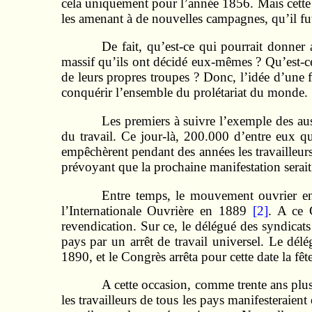
cela uniquement pour l’année 1856. Mais cette p
les amenant à de nouvelles campagnes, qu’il fut
De fait, qu’est-ce qui pourrait donner
massif qu’ils ont décidé eux-mêmes ? Qu’est-ce
de leurs propres troupes ? Donc, l’idée d’une 
conquérir l’ensemble du prolétariat du monde.
Les premiers à suivre l’exemple des aust
du travail. Ce jour-là, 200.000 d’entre eux qui
empêchèrent pendant des années les travailleur
prévoyant que la prochaine manifestation serai
Entre temps, le mouvement ouvrier en
l’Internationale Ouvrière en 1889
[2]
. A ce 
revendication. Sur ce, le délégué des syndicats
pays par un arrêt de travail universel. Le délé
1890, et le Congrès arrêta pour cette date la fêt
A cette occasion, comme trente ans plus
les travailleurs de tous les pays manifesteraien