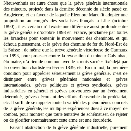
Nieuwenhuis est autre chose que la grève générale internationale
des mineurs, projetée dans la dernière décennie du siècle passé en
Angleterre, et en faveur de laquelle Eléonore Marx fit adopter une
proposition au congrès des socialistes français à Lille (octobre
1890) ; il est certain qu’il existe une différence aussi profonde entre
la grève générale d’octobre 1898 en France, proclamée par toutes
les branches pour soutenir le mouvement des cheminots, et qui
échoua piteusement, et la grève des chemins de fer du Nord-Est de
la Suisse ; de même que la grève générale victorieuse de Carmaux
en 1893, pour protester contre la révocation du mineur Calvinhac,
élu maire, n’a rien de commun avec le « mois sacré » fixé déjà par
la convention chartiste en février 1839, etc. En un mot, la première
condition pour apprécier sérieusement la grève générale, c’est de
distinguer entre grèves générales nationales et grèves
internationales, grèves politiques et grèves syndicales, grèves
industrielles en général et grèves provoquées par un événement
déterminé, grèves découlant des efforts d’ensemble du prolétariat,
etc. Il suffit de se rappeler toute la variété des phénomènes concrets
de la grève générale, les multiples expériences dues à ce moyen de
combat, pour montrer que toute tentative de schématiser, de rejeter
ou de glorifier sommairement cette arme est une étourderie.
Faisant abstraction de la grève générale industrielle, purement