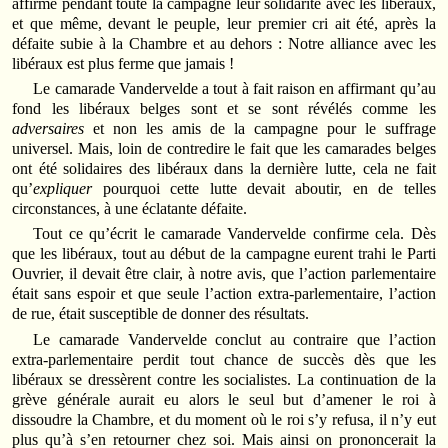
affirmé pendant toute la campagne leur solidarité avec les libéraux,
et que même, devant le peuple, leur premier cri ait été, après la
défaite subie à la Chambre et au dehors : Notre alliance avec les
libéraux est plus ferme que jamais !
Le camarade Vandervelde a tout à fait raison en affirmant qu’au
fond les libéraux belges sont et se sont révélés comme les
adversaires
et non les amis de la campagne pour le suffrage
universel. Mais, loin de contredire le fait que les camarades belges
ont été solidaires des libéraux dans la dernière lutte, cela ne fait
qu’
expliquer
pourquoi cette lutte devait aboutir, en de telles
circonstances, à une éclatante défaite.
Tout ce qu’écrit le camarade Vandervelde confirme cela. Dès
que les libéraux, tout au début de la campagne eurent trahi le Parti
Ouvrier, il devait être clair, à notre avis, que l’action parlementaire
était sans espoir et que seule l’action extra-parlementaire, l’action
de rue, était susceptible de donner des résultats.
Le camarade Vandervelde conclut au contraire que l’action
extra-parlementaire perdit tout chance de succès dès que les
libéraux se dressèrent contre les socialistes. La continuation de la
grève générale aurait eu alors le seul but d’amener le roi à
dissoudre la Chambre, et du moment où le roi s’y refusa, il n’y eut
plus qu’à s’en retourner chez soi. Mais ainsi on prononcerait la