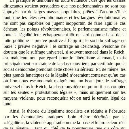
La pratique le démontre en toute évidence : dès que les classes
dirigeantes seraient persuadées que nos parlementaires ne sont pas
appuyés par de larges masses populaires, prêtes à l’action s’il le
faut, que les têtes révolutionnaires et les langues révolutionnaires
ne sont pas capables ou jugent inopportun de faire agir, le cas
échéant, les poings révolutionnaires, le parlementarisme même et
toute la légalité leur échapperaient tôt ou tard comme base de la
lutte politique – preuve positive à l’appui : le sort du suffrage en
Saxe ; preuve négative : le suffrage au Reichstag. Personne ne
doutera que le suffrage universel, si souvent menacé dans le Reich,
est maintenu non par égard pour le libéralisme allemand, mais
principalement par crainte de la classe ouvrière, par certitude que la
social-démocratie prendrait cette chose au sérieux. Et, de même, les
plus grands fanatiques de la légalité n’oseraient contester qu’au cas
où l’on nous escamoterait malgré tout, un beau jour, le suffrage
universel dans le Reich, la classe ouvrière ne pourrait pas compter
sur les seules « protestations légales », mais uniquement sur les
moyens violents, pour reconquérir tôt ou tard le terrain légal de
lutte.
Ainsi, la théorie du légalisme socialiste est réduite à l’absurde
par les éventualités pratiques. Loin d’être détrônée par la
« légalité », la violence apparaît comme la base et le protecteur réel
de la légalité – tant du côté de la bourgeoisie que du côté du