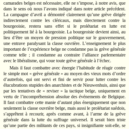
camarades belges est nécessaire, elle ne s’impose, à notre avis, que
dans le sens où nous l’avons indiqué dans notre article précédent.
La campagne d’avril a démontré clairement qu’une grève dirigée
indirectement contre les cléricaux, mais directement contre la
bourgeoisie, restera sans effet si le prolétariat en lutte est
politiquement lié à la bourgeoisie. La bourgeoisie devient ainsi, au
lieu d’être un moyen de pression politique sur le gouvernement,
une entrave paralysant la classe ouvrière. L’enseignement le plus
important de l’expérience belge ne condamne pas la grève générale
comme telle ; il condamne au contraire l’alliance parlementaire
avec le libéralisme, qui voue toute grève générale à l’échec.
Mais il faut combattre avec énergie l’habitude de réagir contre
le simple mot « grève générale » au moyen des vieux mots d’ordre
d’autrefois, qui ont servi et fini de servir pour lutter contre les
élucubrations stupides des anarchistes et de Nieuwenhuis, ainsi que
par les tentatives de « reviser » la tactique belge, uniquement en
vertu de l’incompréhension absolue des événements de Belgique.
Il faut combattre cette manie d’autant plus énergiquement que non
seulement la classe ouvrière belge, mais aussi le prolétariat suédois,
s’apprêtent à recourir, après comme avant, à l’arme de la grève
générale dans la lutte du suffrage universel. Il serait bien triste
qu’une partie des militants de ces pays, si insignifiante soit-elle, se