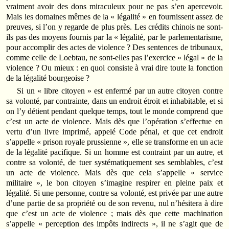
vraiment avoir des dons miraculeux pour ne pas s’en apercevoir.
Mais les domaines mêmes de la « légalité » en fournissent assez de
preuves, si l’on y regarde de plus près. Les crédits chinois ne sont-
ils pas des moyens fournis par la « légalité, par le parlementarisme,
pour accomplir des actes de violence ? Des sentences de tribunaux,
comme celle de Loebtau, ne sont-elles pas l’exercice « légal » de la
violence ? Ou mieux : en quoi consiste à vrai dire toute la fonction
de la légalité bourgeoise ?
Si un « libre citoyen » est enfermé par un autre citoyen contre
sa volonté, par contrainte, dans un endroit étroit et inhabitable, et si
on l’y détient pendant quelque temps, tout le monde comprend que
c’est un acte de violence. Mais dès que l’opération s’effectue en
vertu d’un livre imprimé, appelé Code pénal, et que cet endroit
s’appelle « prison royale prussienne », elle se transforme en un acte
de la légalité pacifique. Si un homme est contraint par un autre, et
contre sa volonté, de tuer systématiquement ses semblables, c’est
un acte de violence. Mais dès que cela s’appelle « service
militaire », le bon citoyen s’imagine respirer en pleine paix et
légalité. Si une personne, contre sa volonté, est privée par une autre
d’une partie de sa propriété ou de son revenu, nul n’hésitera à dire
que c’est un acte de violence ; mais dès que cette machination
s’appelle « perception des impôts indirects », il ne s’agit que de