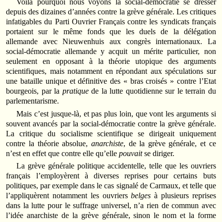
Voilà pourquoi nous voyons la social-démocratie se dresser
depuis des dizaines d’années contre la grève générale. Les critiques
infatigables du Parti Ouvrier Français contre les syndicats français
portaient sur le même fonds que les duels de la délégation
allemande avec Nieuwenhuis aux congrès internationaux. La
social-démocratie allemande y acquit un mérite particulier, non
seulement en opposant à la théorie utopique des arguments
scientifiques, mais notamment en répondant aux spéculations sur
une bataille unique et définitive des « bras croisés » contre l’Etat
bourgeois, par la
pratique
de la lutte quotidienne sur le terrain du
parlementarisme.
Mais c’est jusque-là, et pas plus loin, que vont les arguments si
souvent avancés par la social-démocratie contre la grève générale.
La critique du socialisme scientifique se dirigeait uniquement
contre la théorie absolue,
anarchiste
, de la grève générale, et ce
n’est en effet que contre elle qu’elle
pouvait
se diriger.
La grève générale politique accidentelle, telle que les ouvriers
français l’employèrent à diverses reprises pour certains buts
politiques, par exemple dans le cas signalé de Carmaux, et telle que
l’appliquèrent notamment les ouvriers
belges
à plusieurs reprises
dans la lutte pour le suffrage universel, n’a rien de commun avec
l’idée anarchiste de la grève générale, sinon le nom et la forme