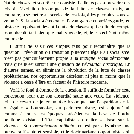
état de choses, et son rôle ne consiste d’ailleurs pas à prescrire des
lois à l’évolution historique de la lutte de classes, mais, au
contraire, à se mettre au service de ces lois, à les plier ainsi sous sa
volonté. Si la social-démocratie d’avant-garde en arrière-garde, en
obstacle impuissant devant la lutte de classes, qui en fin de compte
triompherait, tant bien que mal, sans elle, et, le cas échéant, même
contre elle.
Il suffit de saisir ces simples faits pour reconnaître que la
question : révolution ou transition purement légale au socialisme,
n’est pas particulièrement propre à la
tactique
social-démocrate,
mais qu’elle est surtout une question de l’
évolution historique
. En
d’autres termes, en éliminant la révolution de la lutte de classes
prolétarienne, nos opportunistes décrètent ni plus ni moins que la
violence a cessé d’être un facteur de l’histoire moderne.
Voilà le fond théorique de la question. Il suffit de formuler cette
conception pour que son absurdité saute aux yeux. La violence,
loin de cesser de jouer un rôle historique par l’apparition de la
« légalité » bourgeoise, du parlementarisme, est aujourd’hui,
comme à toutes les époques précédentes, la base de l’ordre
politique existant. L’Etat capitaliste en entier se base sur la
violence. Son
organisation militaire
en est par elle-même une
preuve suffisante et sensible, et le doctrinarisme opportuniste doit