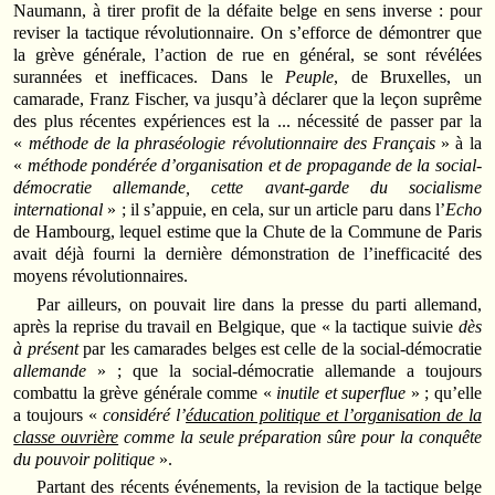
Naumann, à tirer profit de la défaite belge en sens inverse : pour
reviser la tactique révolutionnaire. On s’efforce de démontrer que
la grève générale, l’action de rue en général, se sont révélées
surannées et inefficaces. Dans le
Peuple
, de Bruxelles, un
camarade, Franz Fischer, va jusqu’à déclarer que la leçon suprême
des plus récentes expériences est la ... nécessité de passer par la
«
méthode de la phraséologie révolutionnaire des Français
» à la
«
méthode pondérée d’organisation et de propagande de la social-
démocratie allemande, cette avant-garde du socialisme
international
» ; il s’appuie, en cela, sur un article paru dans l’
Echo
de Hambourg, lequel estime que la Chute de la Commune de Paris
avait déjà fourni la dernière démonstration de l’inefficacité des
moyens révolutionnaires.
Par ailleurs, on pouvait lire dans la presse du parti allemand,
après la reprise du travail en Belgique, que « la tactique suivie
dès
à présent
par les camarades belges est celle de la social-démocratie
allemande
» ; que la social-démocratie allemande a toujours
combattu la grève générale comme «
inutile et superflue
» ; qu’elle
a toujours «
considéré
l’
éducation politique et l’organisation de la
classe ouvrière
comme la seule préparation sûre pour la conquête
du pouvoir politique
».
Partant des récents événements, la revision de la tactique belge