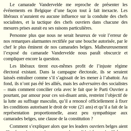
Le camarade Vandervelde me reproche de présenter les
événements en Belgique d’une façon tout à fait inexacte. Les
libéraux n’auraient eu aucune influence sur la conduite des chefs
socialistes, et la tactique des chefs ouvriers dans chacune des
mesures prises aurait eu ses raisons particulières.
Personne plus que nous ne serait heureux de voir l’erreur de
nos remarques alarmantes rectifiée par une bouche autorisée, par le
chef le plus éminent de nos camarades belges. Malheureusement
l’exposé du camarade Vandervelde nous paraît obscurcir et
compliquer encore la question.
Les libéraux tirent eux-mêmes profit de l’injuste régime
électoral existant. Dans la campagne électorale, ils se seraient
laissés entraîner comme s’il s’agissait de les mener à l’abattoir. Au
fond, ils n’ont pas été les alliés, mais les
adversaires
des socialistes
– mais comment concilier cela avec le fait que le Parti Ouvrier a
pourtant, par amour pour ces soi-disant amis, restreint l’objectif de
la lutte au suffrage masculin, qu’il a renoncé officiellement à fixer
les conditions autorisant le droit de vote (21 ans) et qu’il a fait de la
représentation proportionnelle, assez peu sympathique aux
camarades belges, une clause de la constitution ?
Comment s’expliquer alors que les leaders ouvriers belges aient