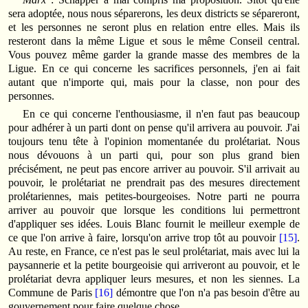
sera adoptée, nous nous séparerons, les deux districts se sépareront,
et les personnes ne seront plus en relation entre elles. Mais ils
resteront dans la même Ligue et sous le même Conseil central.
Vous pouvez même garder la grande masse des membres de la
Ligue. En ce qui concerne les sacrifices personnels, j'en ai fait
autant que n'importe qui, mais pour la classe, non pour des
personnes.
En ce qui concerne l'enthousiasme, il n'en faut pas beaucoup
pour adhérer à un parti dont on pense qu'il arrivera au pouvoir. J'ai
toujours tenu tête à l'opinion momentanée du prolétariat. Nous
nous dévouons à un parti qui, pour son plus grand bien
précisément, ne peut pas encore arriver au pouvoir. S'il arrivait au
pouvoir, le prolétariat ne prendrait pas des mesures directement
prolétariennes, mais petites-bourgeoises. Notre parti ne pourra
arriver au pouvoir que lorsque les conditions lui permettront
d'appliquer ses idées. Louis Blanc fournit le meilleur exemple de
ce que l'on arrive à faire, lorsqu'on arrive trop tôt au pouvoir
[15]
.
Au reste, en France, ce n'est pas le seul prolétariat, mais avec lui la
paysannerie et la petite bourgeoisie qui arriveront au pouvoir, et le
prolétariat devra appliquer leurs mesures, et non les siennes. La
Commune de Paris
[16]
démontre que l'on n'a pas besoin d'être au
gouvernement pour faire quelque chose.