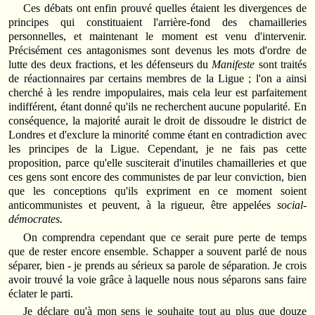
Ces débats ont enfin prouvé quelles étaient les divergences de
principes qui constituaient l'arrière-fond des chamailleries
personnelles, et maintenant le moment est venu d'intervenir.
Précisément ces antagonismes sont devenus les mots d'ordre de
lutte des deux fractions, et les défenseurs du
Manifeste
sont traités
de réactionnaires par certains membres de la Ligue ; l'on a ainsi
cherché à les rendre impopulaires, mais cela leur est parfaitement
indifférent, étant donné qu'ils ne recherchent aucune popularité. En
conséquence, la majorité aurait le droit de dissoudre le district de
Londres et d'exclure la minorité comme étant en contradiction avec
les principes de la Ligue. Cependant, je ne fais pas cette
proposition, parce qu'elle susciterait d'inutiles chamailleries et que
ces gens sont encore des communistes de par leur conviction, bien
que les conceptions qu'ils expriment en ce moment soient
anticommunistes et peuvent, à la rigueur, être appelées
social-
démocrates.
On comprendra cependant que ce serait pure perte de temps
que de rester encore ensemble. Schapper a souvent parlé de nous
séparer, bien ‑ je prends au sérieux sa parole de séparation. Je crois
avoir trouvé la voie grâce à laquelle nous nous séparons sans faire
éclater le parti.
Je déclare qu'à mon sens je souhaite tout au plus que douze