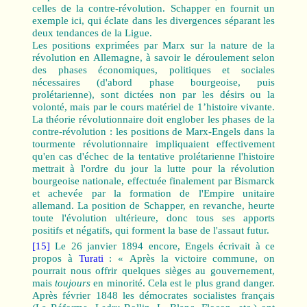
celles de la contre-révolution. Schapper en fournit un
exemple ici, qui éclate dans les divergences séparant les
deux tendances de la Ligue.
Les positions exprimées par Marx sur la nature de la
révolution en Allemagne, à savoir le déroulement selon
des phases économiques, politiques et sociales
nécessaires (d'abord phase bourgeoise, puis
prolétarienne), sont dictées non par les désirs ou la
volonté, mais par le cours matériel de 1’histoire vivante.
La théorie révolutionnaire doit englober les phases de la
contre-révolution : les positions de Marx-Engels dans la
tourmente révolutionnaire impliquaient effectivement
qu'en cas d'échec de la tentative prolétarienne l'histoire
mettrait à l'ordre du jour la lutte pour la révolution
bourgeoise nationale, effectuée finalement par Bismarck
et achevée par la formation de l'Empire unitaire
allemand. La position de Schapper, en revanche, heurte
toute l'évolution ultérieure, donc tous ses apports
positifs et négatifs, qui forment la base de l'assaut futur.
[15]
Le 26 janvier 1894 encore, Engels écrivait à ce
propos à
Turati
: « Après la victoire commune, on
pourrait nous offrir quelques sièges au gouvernement,
mais
toujours
en minorité. Cela est le plus grand danger.
Après février 1848 les démocrates socialistes français