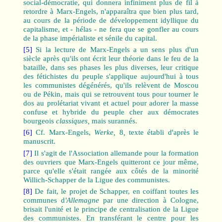
social-démocratie, qui donnera infiniment plus de fil à
retordre à Marx-Engels, n'apparaîtra que bien plus tard,
au cours de la période de développement idyllique du
capitalisme, et ‑ hélas ‑ ne fera que se gonfler au cours
de la phase impérialiste et sénile du capital.
[5]
Si la lecture de Marx-Engels a un sens plus d'un
siècle après qu'ils ont écrit leur théorie dans le feu de la
bataille, dans ses phases les plus diverses, leur critique
des fétichistes du peuple s'applique aujourd'hui à tous
les communistes dégénérés, qu'ils relèvent de Moscou
ou de Pékin, mais qui se retrouvent tous pour tourner le
dos au prolétariat vivant et actuel pour adorer la masse
confuse et hybride du peuple cher aux démocrates
bourgeois
classiques,
mais surannés.
[6]
Cf. Marx-Engels,
Werke,
8
,
texte établi d'après le
manuscrit.
[7]
Il s'agit de l'Association allemande pour la formation
des ouvriers que Marx-Engels quitteront ce jour même,
parce qu'elle s'était rangée aux côtés de la minorité
Willich-Schapper de la Ligue des communistes.
[8]
De fait, le projet de Schapper, en coiffant toutes les
communes d
'Allemagne
par une direction à Cologne,
brisait l'unité et le principe de centralisation de la Ligue
des communistes. En transférant le centre pour les