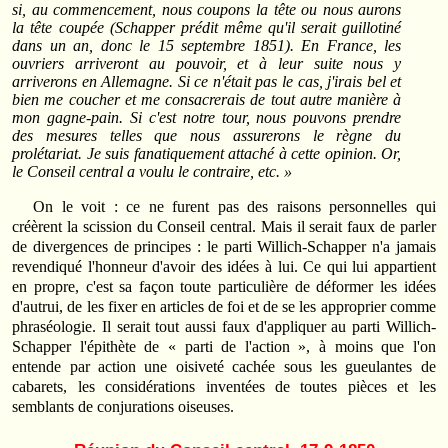
si, au commencement, nous coupons la tête ou nous aurons
la tête coupée (Schapper prédit même qu'il serait guillotiné
dans un an, donc le 15 septembre 1851). En France, les
ouvriers arriveront au pouvoir, et à leur suite nous y
arriverons en Allemagne. Si ce n'était pas le cas, j'irais bel et
bien me coucher et me consacrerais de tout autre manière à
mon gagne-pain. Si c'est notre tour, nous pouvons prendre
des mesures telles que nous assurerons le règne du
prolétariat. Je suis fanatiquement attaché à cette opinion. Or,
le Conseil central a voulu le contraire, etc. »
On le voit : ce ne furent pas des raisons personnelles qui
créèrent la scission du Conseil central. Mais il serait faux de parler
de divergences de principes : le parti Willich-Schapper n'a jamais
revendiqué l'honneur d'avoir des idées à lui. Ce qui lui appartient
en propre, c'est sa façon toute particulière de déformer les idées
d'autrui, de les fixer en articles de foi et de se les approprier comme
phraséologie. Il serait tout aussi faux d'appliquer au parti Willich-
Schapper l'épithète de « parti de l'action », à moins que l'on
entende par action une oisiveté cachée sous les gueulantes de
cabarets, les considérations inventées de toutes pièces et les
semblants de conjurations oiseuses.