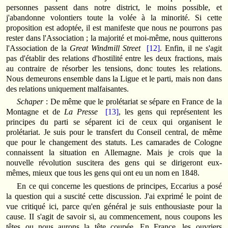
personnes passent dans notre district, le moins possible, et
j'abandonne volontiers toute la volée à la minorité. Si cette
proposition est adoptée, il est manifeste que nous ne pourrons pas
rester dans l'Association ; la majorité et moi-même, nous quitterons
l'Association de la
Great Windmill Street
[12]
. Enfin, il ne s'agit
pas d'établir des relations d'hostilité entre les deux fractions, mais
au contraire de résorber les tensions, donc toutes les relations.
Nous demeurons ensemble dans la Ligue et le parti, mais non dans
des relations uniquement malfaisantes.
Schaper
: De même que le prolétariat se sépare en France de la
Montagne et de
La Presse
[13]
, les gens qui représentent les
principes du parti se séparent ici de ceux qui organisent le
prolétariat. Je suis pour le transfert du Conseil central, de même
que pour le changement des statuts. Les camarades de Cologne
connaissent la situation en Allemagne. Mais je crois que la
nouvelle révolution suscitera des gens qui se dirigeront eux-
mêmes, mieux que tous les gens qui ont eu un nom en 1848.
En ce qui concerne les questions de principes, Eccarius a posé
la question qui a suscité cette discussion. J'ai exprimé le point de
vue critiqué ici, parce qu'en général je suis enthousiaste pour la
cause. II s'agit de savoir si, au commencement, nous coupons les
têtes ou nous aurons la tête coupée. En France, les ouvriers