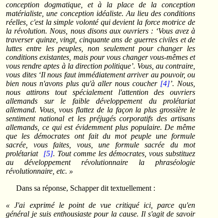
conception dogmatique, et à la place de la conception
matérialiste, une conception idéaliste. Au lieu des conditions
réelles, c'est la simple volonté qui devient la force motrice de
la révolution. Nous, nous disons aux ouvriers : ‘Vous avez à
traverser quinze, vingt, cinquante ans de guerres civiles et de
luttes entre les peuples, non seulement pour changer les
conditions existantes, mais pour vous changer vous-mêmes et
vous rendre aptes à la direction politique’. Vous, au contraire,
vous dites ‘Il nous faut immédiatement arriver au pouvoir, ou
bien nous n'avons plus qu'à aller nous coucher
[4]
’. Nous,
nous attirons tout spécialement l'attention des ouvriers
allemands sur le faible développement du prolétariat
allemand. Vous, vous flattez de la façon la plus grossière le
sentiment national et les préjugés corporatifs des artisans
allemands, ce qui est évidemment plus populaire. De même
que les démocrates ont fait du mot peuple une formule
sacrée, vous faites, vous, une formule sacrée du mot
prolétariat
[5]
. Tout comme les démocrates, vous substituez
au développement révolutionnaire la phraséologie
révolutionnaire, etc. »
Dans sa réponse, Schapper dit textuellement :
« J'ai exprimé le point de vue critiqué ici, parce qu'en
général je suis enthousiaste pour la cause. Il s'agit de savoir