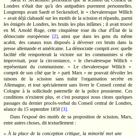
Londres n'était due qu'à des antipathies purement personnelles.
Longtemps avant Saedt et Seckendorf, le « chevaleresque Willich
» avait déjà clabaudé sur les motifs de la scission et répandu, parmi
les émigrés de Londres, les bruits les plus infâmes ; il avait trouvé
en M. Arnold Ruge, cette cinquième roue du char d'État de la
démocratie européenne
[2]
, ainsi que dans les gens du même
acabit, des canaux tous disposés à déverser ces bruits dans la
presse allemande et américaine. La démocratie comprit avec quelle
facilité elle remporterait la victoire sur les communistes si elle
improvisait, pour la circonstance, « le chevaleresque Willich »
représentant du communisme. « Le chevaleresque Willich «
comprit de son côté que le « parti Marx » ne pouvait dévoiler les
raisons de la scission sans trahir l'organisation secrète en
Allemagne, et tout spécialement sans livrer le Conseil central de
Cologne à la sollicitude paternelle de la police prussienne. Ces
conditions n'existent plus, et c'est pourquoi nous citons quelques
passages du dernier procès-verbal du Conseil central de Londres,
séance du 15 septembre 1850
[3]
.
Dans l'exposé des motifs de sa proposition de scission, Marx,
entre autres choses, dit textuellement :
« À la place de la conception critique, la minorité met une