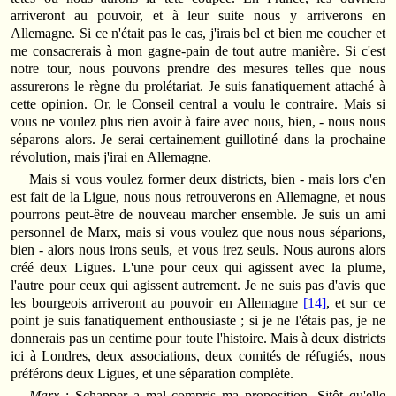
arriveront au pouvoir, et à leur suite nous y arriverons en
Allemagne. Si ce n'était pas le cas, j'irais bel et bien me coucher et
me consacrerais à mon gagne-pain de tout autre manière. Si c'est
notre tour, nous pouvons prendre des mesures telles que nous
assurerons le règne du prolétariat. Je suis fanatiquement attaché à
cette opinion. Or, le Conseil central a voulu le contraire. Mais si
vous ne voulez plus rien avoir à faire avec nous, bien, ‑ nous nous
séparons alors. Je serai certainement guillotiné dans la prochaine
révolution, mais j'irai en Allemagne.
Mais si vous voulez former deux districts, bien ‑ mais lors c'en
est fait de la Ligue, nous nous retrouverons en Allemagne, et nous
pourrons peut-être de nouveau marcher ensemble. Je suis un ami
personnel de Marx, mais si vous voulez que nous nous séparions,
bien ‑ alors nous irons seuls, et vous irez seuls. Nous aurons alors
créé deux Ligues. L'une pour ceux qui agissent avec la plume,
l'autre pour ceux qui agissent autrement. Je ne suis pas d'avis que
les bourgeois arriveront au pouvoir en Allemagne
[14]
, et sur ce
point je suis fanatiquement enthousiaste ; si je ne l'étais pas, je ne
donnerais pas un centime pour toute l'histoire. Mais à deux districts
ici à Londres, deux associations, deux comités de réfugiés, nous
préférons deux Ligues, et une séparation complète.
Marx
: Schapper a mal compris ma proposition. Sitôt qu'elle