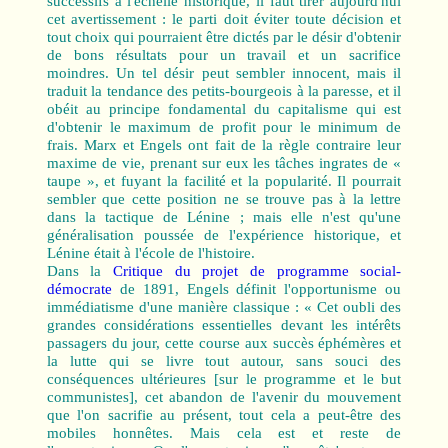
successifs à l'échelle historique, il faut tirer aujourd'hui
cet avertissement : le parti doit éviter toute décision et
tout choix qui pourraient être dictés par le désir d'obtenir
de bons résultats pour un travail et un sacrifice
moindres. Un tel désir peut sembler innocent, mais il
traduit la tendance des petits-bourgeois à la paresse, et il
obéit au principe fondamental du capitalisme qui est
d'obtenir le maximum de profit pour le minimum de
frais. Marx et Engels ont fait de la règle contraire leur
maxime de vie, prenant sur eux les tâches ingrates de «
taupe », et fuyant la facilité et la popularité. Il pourrait
sembler que cette position ne se trouve pas à la lettre
dans la tactique de Lénine ; mais elle n'est qu'une
généralisation poussée de l'expérience historique, et
Lénine était à l'école de l'histoire.
Dans la
Critique du projet de programme social-
démocrate
de 1891, Engels définit l'opportunisme ou
immédiatisme d'une manière classique : « Cet oubli des
grandes considérations essentielles devant les intérêts
passagers du jour, cette course aux succès éphémères et
la lutte qui se livre tout autour, sans souci des
conséquences ultérieures [sur le programme et le but
communistes], cet abandon de l'avenir du mouvement
que l'on sacrifie au présent, tout cela a peut-être des
mobiles honnêtes. Mais cela est et reste de