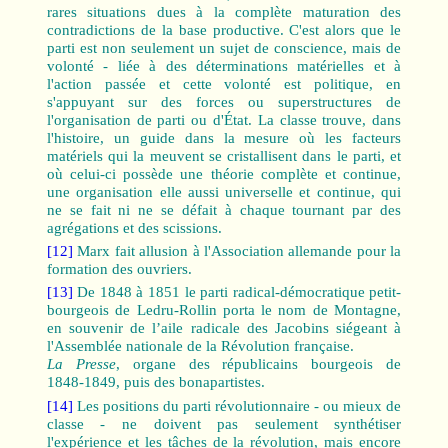
rares situations dues à la complète maturation des
contradictions de la base productive. C'est alors que le
parti est non seulement un sujet de conscience, mais de
volonté ‑ liée à des déterminations matérielles et à
l'action passée et cette volonté est politique, en
s'appuyant sur des forces ou superstructures de
l'organisation de parti ou d'État. La classe trouve, dans
l'histoire, un guide dans la mesure où les facteurs
matériels qui la meuvent se cristallisent dans le parti, et
où celui-ci possède une théorie complète et continue,
une organisation elle aussi universelle et continue, qui
ne se fait ni ne se défait à chaque tournant par des
agrégations et des scissions.
[12]
Marx fait allusion à l'Association allemande pour la
formation des ouvriers.
[13]
De 1848 à 1851 le parti radical-démocratique petit-
bourgeois de Ledru-Rollin porta le nom de Montagne,
en souvenir de l’aile radicale des Jacobins siégeant à
l'Assemblée nationale de la Révolution française.
La Presse
, organe des républicains bourgeois de
1848‑1849, puis des bonapartistes.
[14]
Les positions du parti révolutionnaire ‑ ou mieux de
classe ‑ ne doivent pas seulement synthétiser
l'expérience et les tâches de la révolution, mais encore