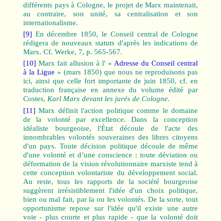
différents pays à Cologne, le projet de Marx maintenait,
au contraire, son unité, sa centralisation et son
internationalisme.
[9]
En décembre 1850, le Conseil central de Cologne
rédigera de nouveaux statuts d'après les indications de
Marx. Cf. Werke, 7, p. 565-567.
[10]
Marx fait allusion à l' «
Adresse du Conseil central
à la Ligue
» (mars 1850) que nous ne reproduisons pas
ici, ainsi que celle fort importante de juin 1850, cf. en
traduction française en annexe du volume édité par
Costes,
Karl Marx devant les jurés de Cologne.
[11]
Marx définit l'action politique comme le domaine
de la volonté par excellence. Dans la conception
idéaliste bourgeoise, l'État découle de l'acte des
innombrables volontés souveraines des libres citoyens
d'un pays. Toute décision politique découle de même
d'une volonté et d’une conscience : toute déviation ou
déformation de la vision révolutionnaire marxiste tend à
cette conception volontariste du développement social.
Au reste, tous les rapports de la société bourgeoise
suggèrent irrésistiblement l'idée d'un choix politique,
bien ou mal fait, par la ou les volontés. De la sorte, tout
opportunisme repose sur l'idée qu'il existe une autre
voie ‑ plus courte et plus rapide ‑ que la volonté doit