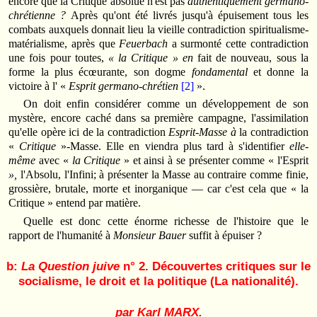
encore que la Critique absolue n'est pas
authentiquement germano-
chrétienne ?
Après qu'ont été livrés jusqu'à épuisement tous les
combats auxquels donnait lieu la vieille contradiction spiritualisme-
matérialisme, après que
Feuerbach
a surmonté cette contradiction
une fois pour toutes,
« la Critique » en
fait de nouveau, sous la
forme la plus écœurante, son dogme
fondamental
et donne la
victoire à l' «
Esprit germano-chrétien
[2]
».
On doit enfin considérer comme un développement de son
mystère, encore caché dans sa première campagne, l'assimilation
qu'elle opère ici de la contradiction
Esprit-Masse à
la contradiction
«
Critique
»-Masse. Elle en viendra plus tard à s'identifier
elle-
même
avec «
la Critique
» et ainsi à se présenter comme « l'Esprit
»,
l'Absolu, l'Infini; à présenter la Masse au contraire comme finie,
grossière, brutale, morte et inorganique — car c'est cela que « la
Critique » entend par matière.
Quelle est donc cette énorme richesse de l'histoire que le
rapport de l'humanité à
Monsieur Bauer
suffit à épuiser ?
b:
La Question juive
n° 2. Découvertes critiques sur le
socialisme, le droit et la politique (La nationalité).
par Karl MARX.