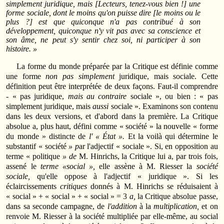
simplement juridique,
mais [Lecteurs, tenez-vous bien !] une
forme
sociale,
dont
le moins
qu'on
puisse
dire [le moins ou le
plus ?] est que quiconque n'a pas contribué à son
développement, quiconque n'y vit pas avec sa conscience et
son âme, ne peut s'y sentir chez soi, ni participer à son
histoire. »
La forme du monde préparée par la Critique est définie comme
une forme
non pas simplement
juridique, mais sociale. Cette
définition peut être interprétée de deux façons. Faut-il comprendre
- « pas juridique,
mais au contraire
sociale », ou bien : « pas
simplement juridique, mais
aussi
sociale ». Examinons son contenu
dans les deux versions, et d'abord dans la première. La Critique
absolue a, plus haut, défini comme « société » la nouvelle « forme
du monde » distincte de
l' « État ».
Et la voilà qui détermine le
substantif « société
» p
ar l'adjectif « sociale ». Si, en opposition au
terme « politique
» de
M. Hinrichs, la Critique lui a, par trois fois,
assené le
terme «social »,
elle assène à M. Riesser la
société
sociale,
qu'elle oppose à l'adjectif « juridique ». Si les
éclaircissements
critiques
donnés à M. Hinrichs se réduisaient à
« social » + « social » + « social » = 3
a,
la Critique absolue passe,
dans sa seconde campagne, de
l'addition
à la
multiplication,
et on
renvoie M. Riesser à la société multipliée par elle-même, au social