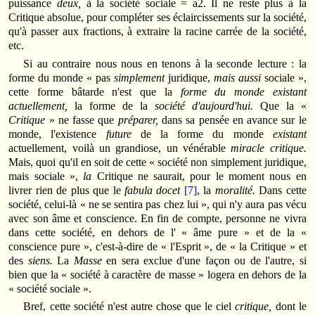
puissance
deux,
à la société sociale = a2. Il ne reste plus à la
Critique absolue, pour compléter ses éclaircissements sur la société,
qu'à passer aux fractions, à extraire la racine carrée de la société,
etc.
Si au contraire nous nous en tenons à la seconde lecture : la
forme du monde « pas
simplement
juridique,
mais aussi
sociale »,
cette forme bâtarde n'est que la
forme du monde existant
actuellement,
la forme de la
société d'aujourd'hui.
Que la «
Critique
» ne fasse que
préparer,
dans sa pensée en avance sur le
monde, l'existence
future
de la forme du monde
existant
actuellement, voilà un grandiose, un vénérable
miracle critique.
Mais, quoi qu'il en soit de cette « société non simplement juridique,
mais sociale »,
la
Critique ne saurait, pour le moment nous en
livrer rien de plus que le
fabula docet
[7]
, la
moralité.
Dans cette
société, celui-là « ne se sentira pas chez lui », qui n'y aura pas vécu
avec son âme et conscience. En fin de compte, personne ne vivra
dans cette société, en dehors de l' « âme pure » et de la «
conscience pure », c'est-à-dire de « l'Esprit », de « la Critique » et
des
siens.
La
Masse
en sera exclue d'une façon ou de l'autre, si
bien que la « société à caractère de masse » logera en dehors de la
« société sociale ».
Bref, cette société n'est autre chose que le ciel
critique,
dont le