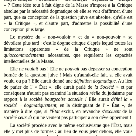
» ? Cette idée tout à fait digne de la Masse s'impose à la Critique
absolue par la nécessité dogmatique où elle se voit d'affirmer, d'une
part, que sa conception de la question juive est absolue, qu'elle est
« la Critique », et d'autre part, d'admettre la possibilité d'une
conception plus large.
Le mystère du « non-vouloir » et du « non-pouvoir » se
dévoilera plus tard : c'est le dogme critique d'après lequel toutes les
limitations apparentes « de la Critique » ne sont
qu'accommodements
nécessaires, que requièrent les capacités
intellectuelles de la Masse.
Elle ne
voulait
pas ! Elle ne
pouvait
pas dépasser sa conception
bornée de la question juive ! Mais qu'aurait-elle fait, si elle avait
voulu ou pu ? Elle aurait donné une
définition dogmatique
. Au lieu
de parler de l' « État », elle aurait parlé de
la Société
» et par
conséquent n'aurait pas examiné la situation
réelle
du judaïsme par
rapport à la société
bourgeoise actuelle !
Elle aurait
défini la «
société
» d
ogmatiquement,
en la distinguant de l' « État », de
manière à dire que, si
l'État
exclut, en revanche
s'excluent
de la
société
ceux-là
qui ne veulent pas participer a son développement !
La société procède avec le même exclusivisme que l'État, mais
elle y met plus de formes : au lieu de vous jeter dehors, elle vous