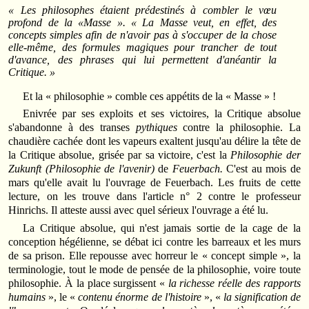
« Les
philosophes
étaient prédestinés à combler le vœu
profond de la
«Masse ».
« La Masse
veut,
en effet, des
concepts simples afin de n'avoir pas à s'occuper de la chose
elle-même, des formules magiques pour trancher de tout
d'avance, des phrases qui lui permettent d'anéantir
la
Critique. »
Et la « philosophie » comble ces appétits de la « Masse » !
Enivrée par ses exploits et ses victoires, la Critique absolue
s'abandonne à des transes
pythiques
contre la philosophie. La
chaudière cachée dont les vapeurs exaltent jusqu'au délire la tête de
la Critique absolue, grisée par sa victoire, c'est la
Philosophie der
Zukunft (Philosophie de l'avenir)
de
Feuerbach.
C'est au mois de
mars qu'elle avait lu l'ouvrage de Feuerbach. Les fruits de cette
lecture, on les trouve dans l'article n° 2 contre le professeur
Hinrichs. Il atteste aussi avec quel sérieux l'ouvrage a été lu.
La Critique absolue, qui n'est jamais sortie de la cage de la
conception hégélienne, se débat ici contre les barreaux et les murs
de sa prison. Elle repousse avec horreur le « concept simple », la
terminologie, tout le mode de pensée de la philosophie, voire toute
philosophie. À la place surgissent «
la richesse réelle des rapports
humains
», le «
contenu énorme de l'histoire
», «
la signification de