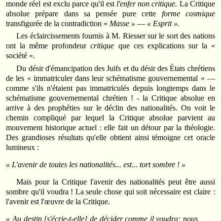
monde réel est exclu parce qu'il est
l'enfer non critique.
La Critique
absolue prépare dans sa pensée pure cette
forme cosmique
transfigurée de la contradiction «
Masse »
—
« Esprit ».
Les éclaircissements fournis à M. Riesser sur le sort des nations
ont la même profondeur
critique
que ces explications sur la «
société ».
Du désir d'émancipation des Juifs et du désir des États chrétiens
de les « immatriculer dans leur schématisme gouvernemental » —
comme s'ils n'étaient pas immatriculés depuis longtemps dans le
schématisme gouvernemental chrétien ! - la Critique absolue en
arrive à des prophéties sur le déclin des nationalités. On voit le
chemin compliqué par lequel la Critique absolue parvient au
mouvement historique actuel : elle fait un détour par la théologie.
Des grandioses résultats qu'elle obtient ainsi témoigne cet oracle
lumineux :
« L'avenir de toutes les nationalités... est... tort sombre ! »
Mais pour la Critique l'avenir des nationalités peut être aussi
sombre qu'il voudra ! La seule chose qui soit nécessaire est claire :
l'avenir est l'œuvre de la Critique.
« Au destin
[s'écrie-t-elle]
de décider comme il voudra; nous