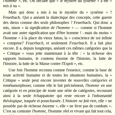
l'homme
», etc. On déclare que «
le mystère du système
» a été «
mis à nu
».
Mais qui donc a mis à nu le mystère du « système » ?
Feuerbach. Qui a anéanti la dialectique des concepts, cette guerre
des dieux connue des seuls philosophes ? Feuerbach
.
Qui donc a
mis, sinon «
la signification de l'homme
» — comme si l'homme
avait une autre signification que d'être homme ! - mais du moins «
l'homme » à la place du vieux fatras, la « conscience de soi infinie
» comprise?
Feuerbach,
et seulement
Feuerbach.
Il a fait plus
encore. Il a, depuis longtemps, anéanti ces mêmes catégories que la
« Critique » vous jette maintenant à la tête : « la richesse des
rapports humains, le contenu énorme de l'histoire, la lutte de
l'histoire, la lutte de la Masse contre l'Esprit », etc.
Une fois l'homme reconnu comme l'essence, comme la base de
toute activité humaine et de toutes les situations humaines, la «
Critique » seule peut encore inventer de
nouvelles catégories
et
remétamorphoser, comme elle le fait précisément,
l'homme
en une
catégorie et en principe de toute une série de catégories, recourant
ainsi à la seule échappatoire qui reste encore à l'inhumanité
théologique,
traquée et pourchassée.
L'histoire ne fait rien,
elle « ne
possède pas de richesse énorme », elle « ne livre pas de combats ».
C'est au contraire
l'homme,
l'homme réel et vivant qui fait tout cela,