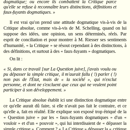
dogmatique; ou encore ils combattent la Critique parce
qu'elle se refuse à reconnaître leurs distinctions, définitions et
faux-fuyants dogmatiques. »
Il est vrai qu'on prend une attitude dogmatique vis-à-vis de la
Critique absolue, comme vis-à-vis de M. Schelling, quand on lui
suppose des idées, une opinion, un sens déterminés, réels. Par
esprit de conciliation et pour montrer à M. Riesser ses sentiments
d'humanité, « la Critique » se résout cependant à des distinctions, à
des définitions, et surtout à des « faux-fuyants » dogmatiques.
On lit :
« Si, dans ce travail [sur La Question juive], j'avais voulu ou
pu dépasser la simple critique, il m'aurait fallu ( !) parler ( !)
non pas de l'État, mais de « la société », qui n'exclut
personne, et dont ne s'excluent que ceux qui ne veulent point
participer à son développement. »
La Critique absolue établit ici une distinction dogmatique entre
ce qu'elle aurait dû faire, si elle n'avait pas fait le contraire, et ce
qu'elle a, fait en réalité. Elle explique son exposé trop étriqué de la
« Question juive » par les « faux-fuyants dogmatiques » d'un «
vouloir » et d'un « pouvoir », qui lui interdisaient de « dépasser la
simple critique ». Comment ? « La Critique » dépasser la « critique