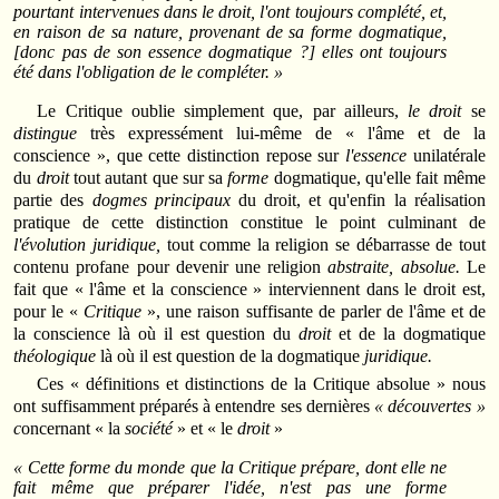
pourtant
intervenues dans le droit, l'ont toujours complété, et,
en raison de sa nature, provenant de sa
forme dogmatique,
[donc pas de son
essence
dogmatique ?] elles ont toujours
été dans l'obligation de le compléter. »
Le Critique oublie simplement que, par ailleurs,
le droit
se
distingue
très expressément lui-même de « l'âme et de la
conscience », que cette distinction repose sur
l'essence
unilatérale
du
droit
tout autant que sur sa
forme
dogmatique, qu'elle fait même
partie des
dogmes principaux
du droit, et qu'enfin la réalisation
pratique de cette distinction constitue le point culminant de
l'évolution juridique,
tout comme la religion se débarrasse de tout
contenu profane pour devenir une religion
abstraite, absolue.
Le
fait que « l'âme et la conscience » interviennent dans le droit est,
pour le «
Critique
», une raison suffisante de parler de l'âme et de
la conscience là où il est question du
droit
et de la dogmatique
théologique
là où il est question de la dogmatique
juridique.
Ces « définitions et distinctions de la Critique absolue » nous
ont suffisamment préparés à entendre ses dernières
« découvertes »
c
oncernant « la
société
» et « le
droit
»
« Cette forme du monde que
la Critique
prépare, dont elle ne
fait
même que
préparer
l'idée,
n'est pas une forme