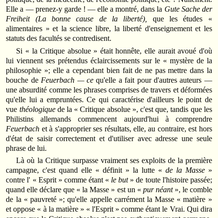
Elle a — prenez-y garde ! — elle a montré, dans la
Gute Sache der
Freiheit (La bonne cause de la liberté),
que les études «
alimentaires » et la science libre, la liberté d'enseignement et les
statuts des facultés se contredisent.
Si « la Critique absolue » était honnête, elle aurait avoué d'où
lui viennent ses prétendus éclaircissements sur le « mystère de la
philosophie »; elle a cependant bien fait de ne pas mettre dans la
bouche de
Feuerbach — ce
qu'elle a fait pour d'autres auteurs —
une absurdité comme les phrases comprises de travers et déformées
qu'elle lui a empruntées. Ce qui caractérise d'ailleurs le point de
vue
théologique
de la « Critique absolue », c'est que, tandis que les
Philistins allemands commencent aujourd'hui à comprendre
Feuerbach
et à s'approprier ses résultats, elle, au contraire, est hors
d'état de saisir correctement et d'utiliser avec adresse une seule
phrase de lui.
Là où la Critique surpasse vraiment ses exploits de la première
campagne, c'est quand elle « définit » la lutte «
de la Masse
»
contre l' « Esprit » comme étant «
le but
» de toute l'histoire passée;
quand elle déclare que « la Masse » est un «
pur néant
», le comble
de la « pauvreté »; qu'elle appelle carrément la Masse « matière »
et oppose « à la matière » « l'Esprit » comme étant le Vrai. Qui dira