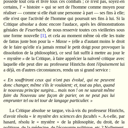
possède tout cela et livre tous ces combats ; ce n'est pas, soyez-en
certains, l' « histoire » qui se sert de l'homme comme moyen pour
réaliser — comme si elle était une personne à part — ses fins à elle;
elle n'est que l'activité de l'homme qui poursuit ses fins à lui. Si la
Critique
absolue
a donc encore l'audace, après les démonstrations
géniales de
Feuerbach,
de nous resservir toutes ces vieilleries sous
une forme nouvelle
[1]
, et cela au moment même où elle les traite
de fatras juste bon pour la «
Masse
» (elle a d'autant moins le droit
de le faire qu'elle n'a jamais remué le petit doigt pour provoquer la
dissolution de la philosophie), ce seul fait suffit à mettre au jour le
« mystère
»
de la Critique, à faire apprécier la naïveté critique avec
laquelle elle peut dire au professeur Hinrichs dont
l'épuisement
lui
a déjà, en d'autres circonstances, rendu un si grand service :
« En souffriront ceux qui n'ont pas évolué, qui ne peuvent
donc changer, même s'ils le voulaient; et, tout au plus, quand
le nouveau principe surgira... mais non ! on ne saurait même
faire du Nouveau une façon de parier, on ne peut pas lui
emprunter tel ou tel tour de langage particulier. »
La Critique absolue se targue, vis-à-vis du professeur Hinrichs,
d'avoir résolu «
le mystère des sciences des facultés
». A-t-elle, par
hasard, résolu le « mystère » de la philosophie, du droit, de la
politique, de la médecine, de l'économie politique, etc ? Nullement.