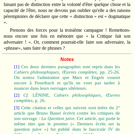
faisant pas de distinction entre la volonté d'être quelque chose et la
capacité de l'être, nous ne devons pas oublier qu'elle a des raisons
péremptoires de déclarer que cette « distinction » est « dogmatique
».
Prenons des forces pour la troisième campagne ! Remettons-
nous encore une fois en mémoire que « la Critique fait son
adversaire ! ». Or, comment pourrait-elle faire son adversaire, la
«phrase», sans faire de phrases ?
Notes
[1]
Ces deux derniers paragraphes sont repris dans les
Cahiers philosophiques, Œuvres complètes
, pp. 25-26.
On notera l'admiration que Marx et Engels vouent
encore à Feuerbach et qu'ils ne vont pas tarder à
nuancer dans leurs ouvrages ultérieurs.
[2]
Cf.
LÉNINE,
Cahiers philosophiques, Œuvres
complètes
, p. 26.
[3]
Cette citation et celles qui suivent sont tirées du 2°
article que Bruno Bauer écrivit contre les critiques de
son ouvrage
: La Question juive
. Cet article, qui porte le
même titre que le premier (« Derniers écrits sur la
question juive ») fut publié dans le fascicule IV de