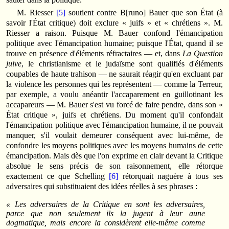
M. Riesser
[5]
soutient contre B[runo] Bauer que son État (à
savoir l'État critique) doit exclure « juifs » et « chrétiens ». M.
Riesser a raison. Puisque M. Bauer confond l'émancipation
politique avec l'émancipation humaine; puisque l'État, quand il se
trouve en présence d'éléments réfractaires — et, dans
La Question
juive
, le christianisme et le judaïsme sont qualifiés d'éléments
coupables de haute trahison — ne saurait réagir qu'en excluant par
la violence les personnes qui les représentent — comme la Terreur,
par exemple, a voulu anéantir l'accaparement en guillotinant les
accapareurs — M. Bauer s'est vu forcé de faire pendre, dans son «
État critique », juifs et chrétiens. Du moment qu'il confondait
l'émancipation politique avec l'émancipation humaine, il ne pouvait
manquer, s'il voulait demeurer conséquent avec lui-même, de
confondre les moyens politiques avec les moyens humains de cette
émancipation. Mais dès que l'on exprime en clair devant la Critique
absolue le sens précis de son raisonnement, elle rétorque
exactement ce que Schelling
[6]
rétorquait naguère à tous ses
adversaires qui substituaient des idées réelles à ses phrases :
« Les adversaires de la Critique en sont les adversaires,
parce que non seulement ils la jugent à leur aune
dogmatique, mais encore la considèrent elle-même comme