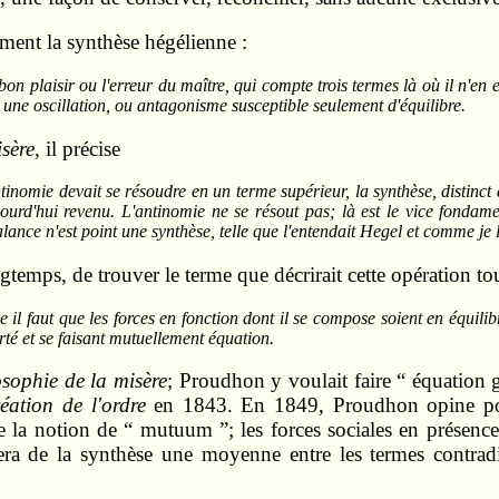
ement la synthèse hégélienne :
on plaisir ou l'erreur du maître, qui compte trois termes là où il n'en 
e une oscillation, ou antagonisme susceptible seulement d'équilibre.
sère
, il précise
tinomie devait se résoudre en un terme supérieur, la synthèse, distinct d
jourd'hui revenu. L'antinomie ne se résout pas; là est le vice fondam
ance n'est point une synthèse, telle que l'entendait Hegel et comme je 
temps, de trouver le terme que décrirait cette opération tout
 il faut que les forces en fonction dont il se compose soient en équilib
erté et se faisant mutuellement équation.
sophie de la misère
; Proudhon y voulait faire “ équation 
éation de l'ordre
en 1843. En 1849, Proudhon opine pour
se la notion de “ mutuum ”; les forces sociales en présence
 fera de la synthèse une moyenne entre les termes cont