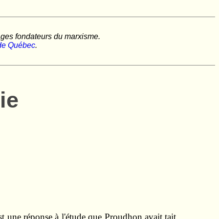
ages fondateurs du marxisme.
é de Québec
.
ie
est une réponse à l'étude que Proudhon avait tait