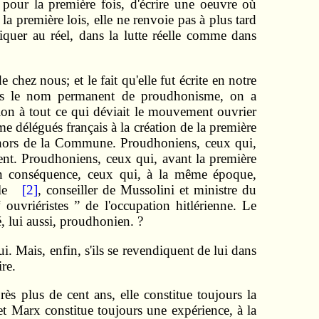
, pour la première fois, d'écrire une oeuvre où
 la première lois, elle ne renvoie pas à plus tard
iquer au réel, dans la lutte réelle comme dans
chez nous; et le fait qu'elle fut écrite en notre
ous le nom permanent de proudhonisme, on a
ion à tout ce qui déviait le mouvement ouvrier
e délégués français à la création de la première
 dehors de la Commune. Proudhoniens, ceux qui,
nt. Proudhoniens, ceux qui, avant la première
 en conséquence, ceux qui, à la même époque,
elle
[2]
, conseiller de Mussolini et ministre du
ouvriéristes ” de l'occupation hitlérienne. Le
, lui aussi, proudhonien. ?
. Mais, enfin, s'ils se revendiquent de lui dans
re.
s plus de cent ans, elle constitue toujours la
et Marx constitue toujours une expérience, à la