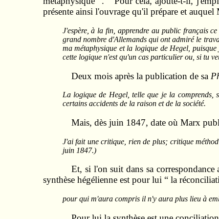
métaphysique ”. “ Pour cela, ajoute-t-il, j'emp
présente ainsi l'ouvrage qu'il prépare et auquel
J'espère, à la fin, apprendre au public français ce 
grand nombre d'Allemands qui ont admiré le travail q
ma métaphysique et la logique de Hegel, puisque j
cette logique n'est qu'un cas particulier ou, si tu v
Deux mois après la publication de sa
Ph
La logique de Hegel, telle que je la comprends, 
certains accidents de la raison et de la société.
Mais, dès juin 1847, date où Marx publ
J'ai fait une critique, rien de plus; critique métho
juin 1847.)
Et, si l'on suit dans sa correspondance 
synthèse hégélienne est pour lui “ la réconcilia
pour qui m'aura compris il n'y aura plus lieu à emb
Pour lui la synthèse est une conciliatio