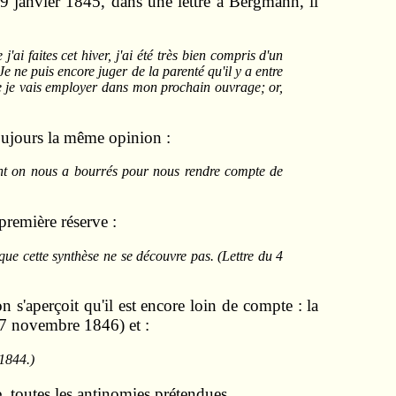
 19 janvier 1845, dans une lettre à Bergmann, il
'ai faites cet hiver, j'ai été très bien compris d'un
Je ne puis encore juger de la parenté qu'il y a entre
ue je vais employer dans mon prochain ouvrage; or,
oujours la même opinion :
dont on nous a bourrés pour nous rendre compte de
remière réserve :
n que cette synthèse ne se découvre pas. (Lettre du 4
n s'aperçoit qu'il est encore loin de compte : la
u 7 novembre 1846) et :
 1844.)
e, toutes les antinomies prétendues.