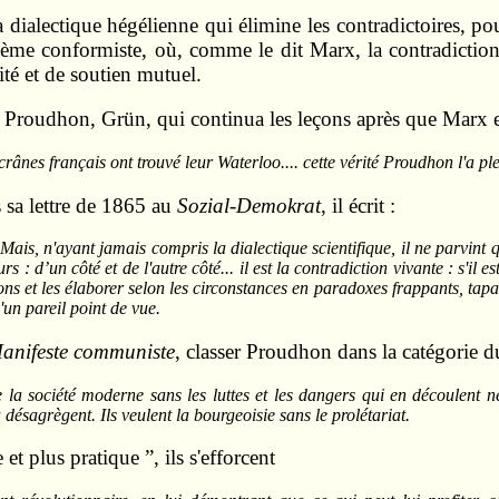
a dialectique hégélienne qui élimine les contradictoires, pour
tème conformiste, où, comme le dit Marx, la contradiction 
ité et de soutien mutuel.
Proudhon, Grün, qui continua les leçons après que Marx eu
crânes français ont trouvé leur Waterloo.... cette vérité Proudhon l'a pl
s sa lettre de 1865 au
Sozial-Demokrat
, il écrit :
Mais, n'ayant jamais compris la dialectique scientifique, il ne parvint 
urs : d’un côté et de l'autre côté... il est la contradiction vivante : s'i
ons et les élaborer selon les circonstances en paradoxes frappants, tapa
un pareil point de vue.
anifeste communiste
, classer Proudhon dans la catégorie d
e la société moderne sans les luttes et les dangers qui en découlent né
 désagrègent. Ils veulent la bourgeoisie sans le prolétariat.
t plus pratique ”, ils s'efforcent