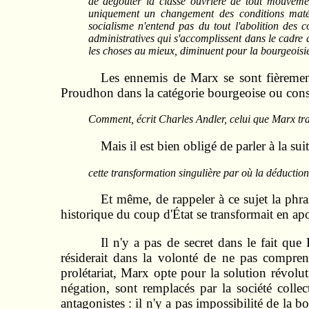
de dégoûter la classe ouvrière de tout mouvement
uniquement un changement des conditions matéri
socialisme n'entend pas du tout l'abolition des c
administratives qui s'accomplissent dans le cadre d
les choses au mieux, diminuent pour la bourgeoisie
Les ennemis de Marx se sont fièrement
Proudhon dans la catégorie bourgeoise ou conse
Comment, écrit Charles Andler, celui que Marx trai
Mais il est bien obligé de parler à la suit
cette transformation singulière par où la déductio
Et même, de rappeler à ce sujet la phr
historique du coup d'État se transformait en ap
Il n'y a pas de secret dans le fait que
résiderait dans la volonté de ne pas compren
prolétariat, Marx opte pour la solution révoluti
négation, sont remplacés par la société colle
antagonistes : il n'y a pas impossibilité de la b