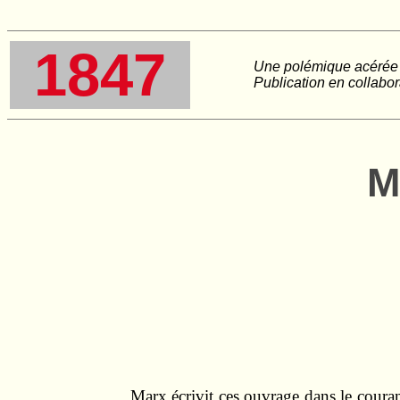
1847
Une polémique acérée c
Publication en collabo
M
Marx écrivit ces ouvrage dans le courant