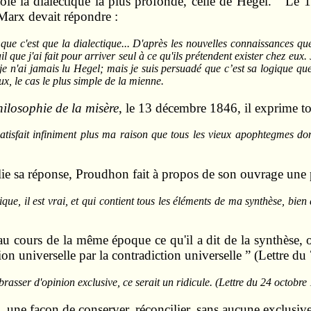
loie la dialectique la plus profonde, celle de Hegel. ” Le
 Marx devait répondre :
que c'est que la dialectique... D'après les nouvelles connaissances que j
ue j'ai fait pour arriver seul à ce qu'ils prétendent exister chez eux. 
e n'ai jamais lu Hegel; mais je suis persuadé que c’est sa logique q
eux, le cas le plus simple de la mienne.
ilosophie de la misère
, le 13 décembre 1846, il exprime t
satisfait infiniment plus ma raison que tous les vieux apophtegmes 
ie sa réponse, Proudhon fait à propos de son ouvrage une p
dique, il est vrai, et qui contient tous les éléments de ma synthèse, bie
au cours de la même époque ce qu'il a dit de la synthèse, o
tion universelle par la contradiction universelle ” (Lettre d
rasser d'opinion exclusive, ce serait un ridicule. (Lettre du 24 octobre
n, une façon de conserver, réconcilier, sans aucune exclusiv