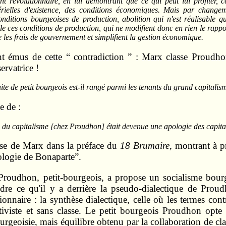
 révolutionnaire, en lui démontrant que ce qui peut lui profiter, c
elles d'existence, des conditions économiques. Mais par changemen
onditions bourgeoises de production, abolition qui n'est réalisable 
e ces conditions de production, qui ne modifient donc en rien le rappor
 les frais de gouvernement et simplifient la gestion économique.
 émus de cette “ contradiction ” : Marx classe Proudhon 
rvatrice !
te de petit bourgeois est-il rangé parmi les tenants du grand capitalis
e de :
n du capitalisme [chez Proudhon] était devenue une apologie des capital
ase de Marx dans la préface du
18 Brumaire
, montrant à 
ologie de Bonaparte”.
 Proudhon, petit-bourgeois, a propose un socialisme bourge
dre ce qu'il y a derrière la pseudo-dialectique de Proud
onnaire : la synthèse dialectique, celle où les termes cont
ctiviste et sans classe. Le petit bourgeois Proudhon opte 
ourgeoisie, mais équilibre obtenu par la collaboration de cl