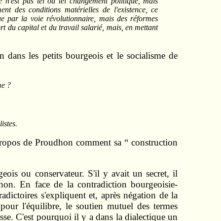
e n'est pas tel ou tel changement politique, mais
t des conditions matérielles de l'existence, ce
que par la voie révolutionnaire, mais des réformes
t du capital et du travail salarié, mais, en mettant
dans les petits bourgeois et le socialisme de
me ?
istes.
propos de Proudhon comment sa “ construction
ois ou conservateur. S'il y avait un secret, il
hon. En face de la contradiction bourgeoisie-
radictoires s'expliquent et, après négation de la
pour l'équilibre, le soutien mutuel des termes
asse. C'est pourquoi il y a dans la dialectique un