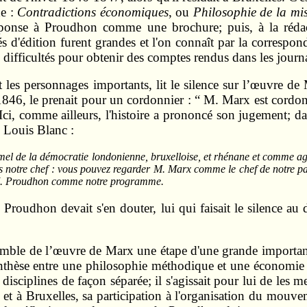
de :
Contradictions économiques
, ou
Philosophie de la mis
ponse à Proudhon comme une brochure; puis, à la rédact
ltés d'édition furent grandes et l'on connaît par la corresp
, difficultés pour obtenir des comptes rendus dans les journa
 les personnages importants, lit le silence sur l’œuvre de M
1846, le prenait pour un cordonnier : “ M. Marx est cordonn
 Ici, comme ailleurs, l'histoire a prononcé son jugement; d
c Louis Blanc :
mel de la démocratie londonienne, bruxelloise, et rhénane et comme agent
 es notre chef : vous pouvez regarder M. Marx comme le chef de notre part
e M. Proudhon comme notre programme.
s Proudhon devait s'en douter, lui qui faisait le silence a
emble de l’œuvre de Marx une étape d'une grande importance,
ynthèse entre une philosophie méthodique et une économie p
disciplines de façon séparée; il s'agissait pour lui de les m
et à Bruxelles, sa participation à l'organisation du mouvem