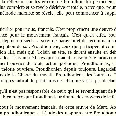
e, la réflexion sur les erreurs de Proudhon lui permettent
lus complète et se révèle décisive et totale, parce que, pour
méthode marxiste se révèle; elle peut commencer à s'appl
iculier pour nous, français. C'est proprement une oeuvre de 
ance pour le mouvement français. C'est qu'en effet, s
, depuis un siècle, a servi de paravent et de recommandat
a négation de soi. Proudhoniens, ceux qui participèrent comm
éon III), mais qui, Tolain en tête, se tinrent ensuite en
décisions immédiates qui auraient consolidé le mouveme
ment ouvrier de toute action politique. Proudhoniens,
ne théorie ouvrière. Proudhonien depuis toujours, Lagard
rs de la Charte du travail. Proudhoniens, les journaux “ 
ongrès radical du printemps de 1946, ne s'est-il pas déclaré
'il n'est pas responsable de ceux qui se revendiquent de lui
'est bien parce que Proudhon leur donne des moyens de le fai
pour le mouvement français, de cette œuvre de Marx. Aprè
on proudhonienne; et l'étude des rapports entre Proudhon 