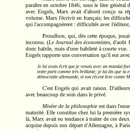
paraître en octobre 1846, sous le litre général 
avec Engels, Marx avait d'abord conçu sa ré
volume. Marx l'écrivit en français; les difficu
qui l'accompagnèrent : difficultés avec l'éditeur
Proudhon, qui, dès cette époque, jouait
inconnu. (
Le Journal des économistes
, d'août 
donc habile, mais d'une habileté à courte vue.
Engels rapporte une conversation qu'il eut ave
Je lui avais écrit que je venais avec un mandat for
notre parti comme très brillante; je lui dis que tu
démocratie allemande, et son récent livre contr
C'est Engels qui avait raison. D'ailleur
avec beaucoup de soin dans le privé.
Misère de la philosophie
est dans l'ens
maturité. Elle constitue chez lui la première s
là, Marx avait eu tendance à traiter de ces deux 
acquise depuis son départ d'Allemagne, à Paris 