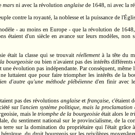
de
mars
ni avec la révolution
anglaise
de 1648, ni avec la r
uple contre la royauté, la noblesse et la puissance de l'Égli
 modèle - au moins en Europe - que la révolution de 1648
ns étaient d'un siècle en avance sur leurs modèles, non
e était la classe qui se trouvait
réellement
à la tête du 
 la bourgeoisie
ou bien n'avaient pas des intérêts différents
ant une évolution pas indépendante. Par conséquent, même l
e luttaient que pour faire triompher les intérêts de la bo
rien d'autre qu'une méthode plébéienne
d'en finir avec le
taient pas des révolutions
anglaise
et
française
, c'étaient 
iété sur l'
ancien système politique, mais la proclamation 
geoisie, mais le
triomphe de la bourgeoisie
était alors le
tr
dale, du sentiment national sur le provincialisme, de la co
terre sur la domination du propriétaire qui l'était grâce à 
sse héroïque, du droit bourgeois sur les privilèges moyenâg