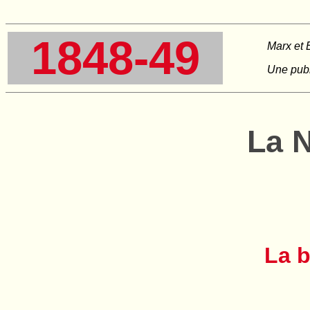
1848-49
Marx et E
Une publ
La 
La b