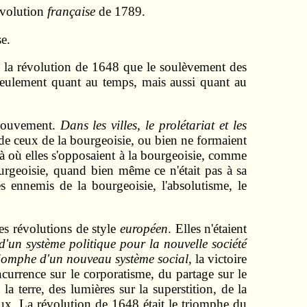
évolution
française
de 1789.
se.
, la révolution de 1648 que le soulèvement des
 seulement quant au temps, mais aussi quant au
mouvement.
Dans les villes, le prolétariat et les
 de ceux de la bourgeoisie, ou bien ne formaient
à où elles s'opposaient à la bourgeoisie, comme
urgeoisie, quand bien même ce n'était pas à sa
s ennemis de la bourgeoisie, l'absolutisme, le
des révolutions de style
européen
. Elles n'étaient
d'un système politique pour la nouvelle société
iomphe d'un nouveau système social
, la victoire
ncurrence sur le corporatisme, du partage sur le
la terre, des lumières sur la superstition, de la
eux. La révolution de 1648 était le triomphe du