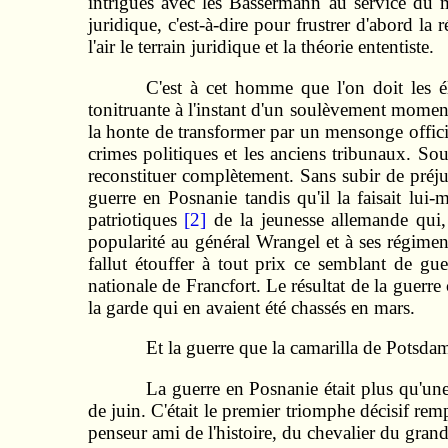
intrigues avec les Bassermann au service du 
juridique, c'est-à-dire pour frustrer d'abord la
l'air le terrain juridique et la théorie ententiste.
C'est à cet homme que l'on doit les é
tonitruante à l'instant d'un soulèvement momen
la honte de transformer par un mensonge offici
crimes politiques et les anciens tribunaux. Sou
reconstituer complètement. Sans subir de préju
guerre en Posnanie tandis qu'il la faisait lu
patriotiques
[2]
de la jeunesse allemande qui, 
popularité au général Wrangel et à ses régiments
fallut étouffer à tout prix ce semblant de g
nationale de Francfort. Le résultat de la gue
la garde qui en avaient été chassés en mars.
Et la guerre que la camarilla de Potsd
La guerre en Posnanie était plus qu'une 
de juin. C'était le premier triomphe décisif re
penseur ami de l'histoire, du chevalier du grand