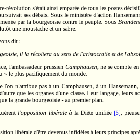
-révolution s'était ainsi emparée de tous les postes décisifs
poursuivait ses débats. Sous le ministère d'action Hansemann
 menée par la bourgeoisie contre le peuple. Sous
Branden
 plutôt une moustache et un sabre.
ons dit :
eoisie, il la récoltera au sens de l'aristocratie et de l'abso
ce, l'ambassadeur prussien
Camphausen,
ne se compte en
du » le plus pacifiquement du monde.
ue l'on n'attribue pas à un Camphausen, à un Hansemann, 
 d'autre que les organes d'une classe. Leur langage, leurs ac
 que la grande bourgeoisie - au premier plan.
ituèrent
l'opposition libérale à
la Diète unifiée
[5]
, pieuse
tion libérale d'être devenus infidèles à leurs principes aprè