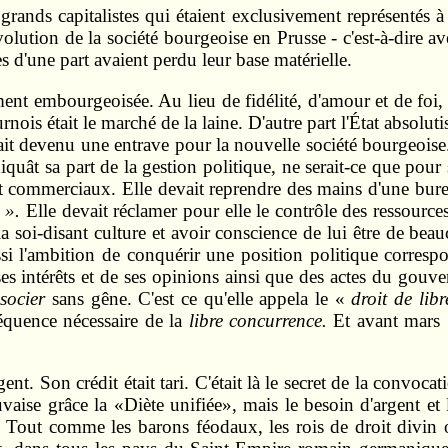
s grands capitalistes qui étaient exclusivement représentés 
volution de la société bourgeoise en Prusse - c'est-à-dire a
es d'une part avaient perdu leur base matérielle.
ent embourgeoisée. Au lieu de fidélité, d'amour et de foi, c
urnois était le marché de la laine. D'autre part l'État absolu
ait devenu une entrave pour la nouvelle société bourgeoise.
iquât sa part de la gestion politique, ne serait-ce que pour s
 et commerciaux. Elle devait reprendre des mains d'une bure
 ».
Elle devait réclamer pour elle le contrôle des ressources 
a soi-disant culture et avoir conscience de lui être de bea
ssi l'ambition de conquérir une position politique corresp
ses intérêts et de ses opinions ainsi que des actes du gou
ssocier
sans gêne. C'est ce qu'elle appela le «
droit de lib
équence nécessaire de la
libre concurrence.
Et avant mars 1
rgent. Son crédit était tari. C'était là le secret de la convoc
vaise grâce la «Diète unifiée», mais le besoin d'argent et
. Tout comme les barons féodaux, les rois de droit divin 