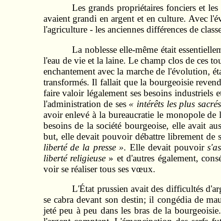
Les grands propriétaires fonciers et le
avaient grandi en argent et en culture. Avec l'é
l'agriculture - les anciennes différences de class
La noblesse elle-même était essentiellem
l'eau de vie et la laine. Le champ clos de ces to
enchantement avec la marche de l'évolution, ét
transformés. Il fallait que la bourgeoisie revend
faire valoir légalement ses besoins industriels
l'administration de ses
« intérêts les plus sacrés
avoir enlevé à la bureaucratie le monopole de l
besoins de la société bourgeoise, elle avait au
but, elle devait pouvoir débattre librement de 
liberté de la presse ».
Elle devait pouvoir
s'a
liberté religieuse
» et d'autres également, cons
voir se réaliser tous ses vœux.
L'État prussien avait des difficultés d'a
se cabra devant son destin; il congédia de mau
jeté peu à peu dans les bras de la bourgeoisie