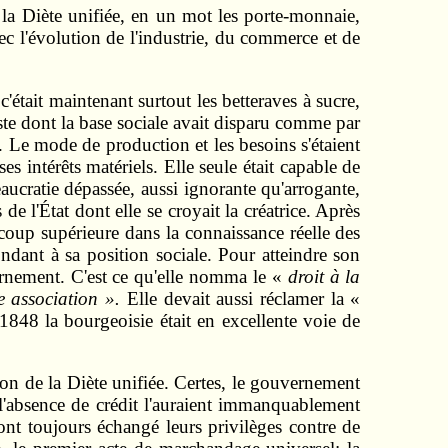
à la Diète unifiée, en un mot les porte-monnaie,
vec l'évolution de l'industrie, du commerce et de
'était maintenant surtout les betteraves à sucre,
tiste dont la base sociale avait disparu comme par
 Le mode de production et les besoins s'étaient
es intérêts matériels. Elle seule était capable de
aucratie dépassée, aussi ignorante qu'arrogante,
de l'État dont elle se croyait la créatrice. Après
ucoup supérieure dans la connaissance réelle des
ondant à sa position sociale. Pour atteindre son
vernement. C'est ce qu'elle nomma le «
droit
à la
re association ».
Elle devait aussi réclamer la «
848 la bourgeoisie était en excellente voie de
ation de la Diète unifiée. Certes, le gouvernement
 l'absence de crédit l'auraient immanquablement
ont toujours échangé leurs privilèges contre de