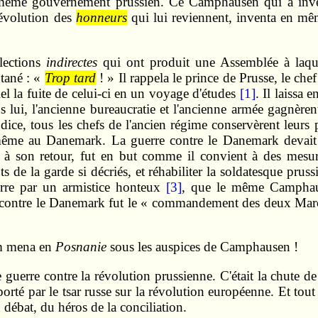
même gouvernement prussien. Ce Camphausen qui a inventé
 révolution des
honneurs
qui lui reviennent, inventa en mêm
lections
indirectes
qui ont produit une Assemblée à laque
tané : «
Trop tard
! » Il rappela le prince de Prusse, le che
el la fuite de celui-ci en un voyage d'études
[1]
. Il laissa 
s lui, l'ancienne bureaucratie et l'ancienne armée gagnèren
dice, tous les chefs de l'ancien régime conservèrent leur
i-même au Danemark. La guerre contre le Danemark devait ê
à son retour, fut en but comme il convient à des mesures
 de la garde si décriés, et réhabiliter la soldatesque pruss
uerre par un armistice honteux
[3]
, que le même Camphaus
rre contre le Danemark fut le « commandement des deux Ma
am mena en
Posnanie
sous les auspices de Camphausen !
guerre contre la révolution prussienne. C'était la chute de V
mporté par le tsar russe sur la révolution européenne. Et t
 débat, du héros de la conciliation.