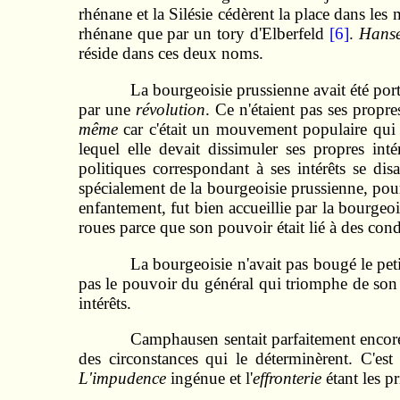
rhénane et la Silésie cédèrent la place dans les
rhénane que par un tory d'Elberfeld
[6]
.
Hanse
réside dans ces deux noms.
La bourgeoisie prussienne avait été port
par une
révolution
. Ce n'étaient pas ses propre
même
car c'était un mouvement populaire qui l
lequel elle devait dissimuler ses propres inté
politiques correspondant à ses intérêts se disa
spécialement de la bourgeoisie prussienne, pou
enfantement, fut bien accueillie par la bourgeois
roues parce que son pouvoir était lié à des cond
La bourgeoisie n'avait pas bougé le petit
pas le pouvoir du général qui triomphe de son a
intérêts.
Camphausen sentait parfaitement encore t
des circonstances qui le déterminèrent. C'es
L'impudence
ingénue et l'
effronterie
étant les p