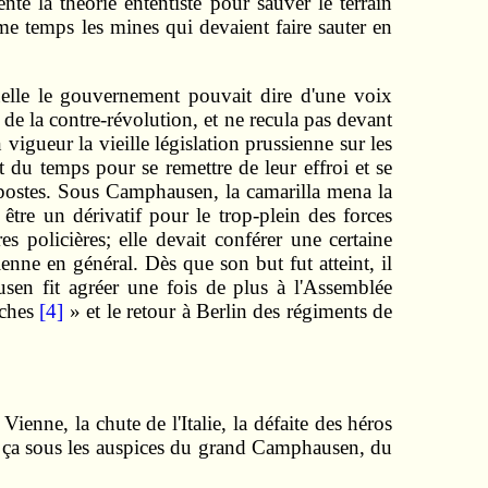
 la théorie ententiste pour sauver le terrain
e temps les mines qui devaient faire sauter en
lle le gouvernement pouvait dire d'une voix
f de la contre-révolution, et ne recula pas devant
en vigueur la vieille législation prussienne sur les
t du temps pour se remettre de leur effroi et se
s postes. Sous Camphausen, la camarilla mena la
tre un dérivatif pour le trop-plein des forces
 policières; elle devait conférer une certaine
ienne en général. Dès que son but fut atteint, il
en fit agréer une fois de plus à l'Assemblée
rches
[4]
» et le retour à Berlin des régiments de
ienne, la chute de l'Italie, la défaite des héros
out ça sous les auspices du grand Camphausen, du