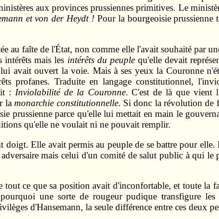
 ministères aux provinces prussiennes primitives. Le minist
mann et von der Heydt !
Pour la bourgeoisie prussienne t
ée au faîte de l'État, non comme elle l'avait souhaité par u
s intérêts mais les
intérêts du peuple
qu'elle devait représe
ui avait ouvert la voie. Mais à ses yeux la Couronne n'éta
rêts profanes. Traduite en langage constitutionnel, l'invi
it :
Inviolabilité de la Couronne
. C'est de là que vient 
r la
monarchie constitutionnelle
. Si donc la révolution de 
ie prussienne parce qu'elle lui mettait en main le gouvernail
itions qu'elle ne voulait ni ne pouvait remplir.
 doigt. Elle avait permis au peuple de se battre pour elle. L
dversaire mais celui d'un comité de salut public à qui le 
out ce que sa position avait d'inconfortable, et toute la f
t pourquoi une sorte de rougeur pudique transfigure le
rivilèges d'Hansemann, la seule différence entre ces deux pe