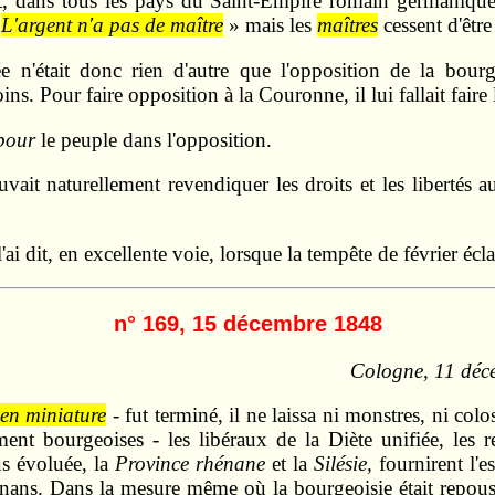
ut, dans tous les pays du Saint-Empire romain germanique
«
L'argent n'a pas de maître
» mais les
maîtres
cessent d'être
iée n'était donc rien d'au­tre que l'opposition de la b
oins. Pour faire opposition à la Couronne, il lui fallait faire
pour
le peuple dans l'opposition.
vait naturellement revendiquer les droits et les libertés 
ai dit, en excellente voie, lorsque la tempête de février écla
n° 169, 15 décembre 1848
Cologne, 11 déc
en miniature
- fut terminé, il ne laissa ni monstres, ni colo
ment bourgeoises - les libéraux de la Diète unifiée, les r
us évoluée, la
Province rhénane
et la
Silésie,
fournirent l'e
énans. Dans la mesure même où la bourgeoisie était repoussé