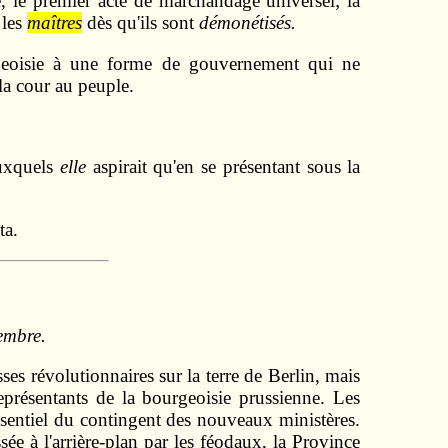
, le premier acte de marchandage universel; la
 les
maîtres
dès qu'ils sont
démonétisés.
ourgeoisie à une forme de gouvernement qui ne
 la cour au peuple.
auxquels
elle
aspirait qu'en se présentant sous la
ta.
embre.
sses révolutionnaires sur la terre de Berlin, mais
eprésentants de la bourgeoisie prussienne. Les
ssentiel du contingent des nouveaux ministères.
e à l'arrière-plan par les féodaux, la Province