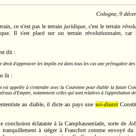
Cologne, 9 déce
ain, ce n'est pas le terrain
juridique
, c'est le terrain
révol
que. Il s'est placé sur un terrain révolutionnaire, car l
st dit :
, le droit d'approuver les impôts est dans tous les cas une prérogative de
 lit :
i est appelée à s'entendre avec la Couronne pour établir la future Const
généraux d'Empire, notamment celles qui sont relatives à l'approbation de
tentiste au diable, il dicte au pays une
soi-disant
Constit
 conclusion éclatante à la Camphauseniade, sorte de
Job
 tranquillement à siéger à Francfort comme envoyé du