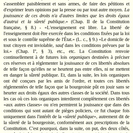
s'assembler paisiblement et sans armes, de faire des pétitions et
d'exprimer leurs opinions par la presse ou par tout autre moyen.
La
jouissance de ces droits n'a d'autres limites que les droits égaux
d'autrui et la sûreté publique
.» (Chap. II de la Constitution
française, § 8.) - «L'enseignement est libre. La liberté de
l'enseignement doit être exercée dans les conditions fixées par la loi
et sous le contrôle suprême de l'État.» (L. c., § 9.) «Le domicile de
tout citoyen est inviolable,
sauf
dans les conditions prévues par la
loi.» (Chap. I°, § 3), etc., etc. La Constitution renvoie
continuellement à de futures lois
organiques
destinées à préciser
ces réserves et à réglementer la jouissance de ces libertés absolues
de telle façon qu'elles ne se heurtent pas entre elles, ni ne mettent
en danger la sûreté publique. Et, dans la suite, les lois organiques
ont été conçues par les amis de l'ordre, et toutes ces libertés
réglementées de telle façon que la bourgeoisie pût en jouir sans se
heurter aux droits égaux des autres classes de la société. Dans tous
les cas où ces lois organiques interdirent complètement ces libertés
«aux autres classes» ou n'en permirent la jouissance que dans des
conditions qui sont autant de pièges policiers, ce fut chaque fois
uniquement dans l'intérêt de la «
sûreté publique
», autrement dit de
la sûreté de la bourgeoisie, conformément aux prescriptions de la
Constitution. C'est pourquoi, dans la suite, on put, des deux côtés,