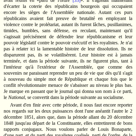
avait réunis en «parti de l'ordre
[33]
». Il s'agissait maintenant
d'écarter la coterie des républicains bourgeois qui occupaient
encore les sièges de l'Assemblée nationale. Autant ces purs
républicains avaient fait preuve de brutalité en employant la
violence contre le prolétariat, autant ils furent lâches, pusillanimes,
timides, humbles, sans défense, en reculant, maintenant qu'il
s'agissait précisément de défendre leur républicanisme et leur
pouvoir législatif contre le pouvoir exécutif et les royalistes. Je n'ai
pas à relater ici la lamentable histoire de leur dissolution. Ils ne
disparurent pas, ils se volatilisèrent. Leur histoire est à jamais
terminée, et dans la période suivante, ils ne figurent plus, tant à
l'intérieur qu'à l'extérieur de l'Assemblée, que comme des
souvenirs ne paraissant reprendre un peu de vie que dès qu'il s'agit
à nouveau du simple mot de République et chaque fois que le
conflit révolutionnaire menace de s'abaisser au niveau le plus bas.
Je marque en passant que le journal qui donna son nom à ce parti,
le
National
, se convertit dans la période suivante au socialisme.
Avant d'en finir avec cette période, il nous faut encore reporter
nos regards sur les deux puissances dont l'une anéantit l'autre le 2
décembre 1851, alors que, dans la période allant du 20 décembre
1848 jusqu'au départ de la Constituante, elles entretinrent de bons
rapports conjugaux. Nous voulons parler de Louis Bonaparte,
d'une part, et du parti des royalistes coalisés, parti de l'ordre, de la