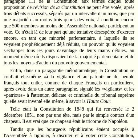
paragraphe 111 de la Constitution, aux termes duquel toute
proposition de
révision de la Constitution
ne peut être votée, après
trois débats successifs, séparés par un intervalle d'un mois, que par
une majorité d'au moins trois quarts des voix, à condition encore
que 500 membres au moins de l'Assemblée nationale participent au
vote. Ce n'était là de leur part qu'une tentative désespérée d'exercer
encore, en tant que minorité parlementaire, à laquelle ils se
voyaient prophétiquement déjà réduits, un pouvoir qu'ils voyaient
s'échapper tous les jours davantage de leurs mains débiles, au
moment même où ils disposaient de la majorité parlementaire et de
tous les moyens d'action du pouvoir gouvernemental.
Enfin, dans un paragraphe mélodramatique, la Constitution se
confiait elle-même «à la vigilance et au patriotisme du peuple
français tout entier, comme de chaque Français en particulier»,
après avoir, dans un autre paragraphe, signalé les «vigilants» et les
«patriotes» à l'attention délicate et criminelle du tribunal suprême
qu'elle avait inventé elle-même, à savoir la
Haute Cour
.
Telle était la Constitution de 1848 qui fut renversée le 2
décembre 1851, non par une tête, mais par le simple contact d'un
chapeau. Il est vrai que ce chapeau était le tricorne de Napoléon.
Tandis que les bourgeois républicains étaient occupés à
l'Assemblée à fignoler, à discuter et à voter cette Constitution,