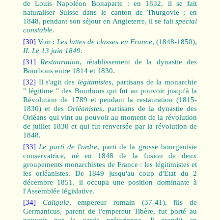
de Louis Napoléon Bonaparte : en 1832, il se fait
naturaliser Suisse dans le canton de Thurgovie ; en
1848, pendant son séjour en Angleterre, il se fait
special
constable
.
[30]
Voir :
Les luttes de classes en France
, (1848-1850),
II. Le 13 juin 1849
.
[31]
Restauration
, rétablissement de la dynastie des
Bourbons entre 1814 et 1830.
[32]
Il s'agit des
légitimistes
, partisans de la monarchie
" légitime " des Bourbons qui fut au pouvoir jusqu'à la
Révolution de 1789 et pendant la restauration (1815-
1830) et des
Orléanistes
, partisans de la dynastie des
Orléans qui vint au pouvoir au moment de la révolution
de juillet 1830 et qui fut renversée par la révolution de
1848.
[33]
Le parti de l'ordre
, parti de la grosse bourgeoisie
conservatrice, né en 1848 de la fusion de deux
groupements monarchistes de France : les légitimistes et
les orléanistes. De 1849 jusqu'au coup d'État du 2
décembre 1851, il occupa une position dominante à
l'Assemblée législative.
[34]
Caligula
, empereur romain (37-41), fils de
Germanicus, parent de l'empereur Tibère, fut porté au
pouvoir par la garde prétorienne. Il grandit en