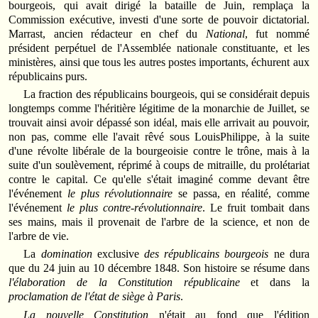
bourgeois, qui avait dirigé la bataille de Juin, remplaça la
Commission exécutive, investi d'une sorte de pouvoir dictatorial.
Marrast, ancien rédacteur en chef du
National
, fut nommé
président perpétuel de l'Assemblée nationale constituante, et les
ministères, ainsi que tous les autres postes importants, échurent aux
républicains purs.
La fraction des républicains bourgeois, qui se considérait depuis
longtemps comme l'héritière légitime de la monarchie de Juillet, se
trouvait ainsi avoir dépassé son idéal, mais elle arrivait au pouvoir,
non pas, comme elle l'avait rêvé sous LouisPhilippe, à la suite
d'une révolte libérale de la bourgeoisie contre le trône, mais à la
suite d'un soulèvement, réprimé à coups de mitraille, du prolétariat
contre le capital. Ce qu'elle s'était imaginé comme devant être
l'événement
le plus révolutionnaire
se passa, en réalité, comme
l'événement
le plus contre-révolutionnaire
. Le fruit tombait dans
ses mains, mais il provenait de l'arbre de la science, et non de
l'arbre de vie.
La
domination
exclusive
des républicains bourgeois
ne dura
que du 24 juin au 10 décembre 1848. Son histoire se résume dans
l'élaboration de la Constitution républicaine
et dans la
proclamation de l'état de siège à Paris
.
La nouvelle Constitution
n'était au fond que l'édition