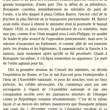
grande bourgeoisie, d'autre part. Dès le début de sa présidence,
Bonaparte constitua immédiatement un ministère du parti de
l'ordre, à la tête duquel il plaça Odilon Barrot
, l'ancien chef de la
fraction la plus libérale de la bourgeoisie parlementaire
. M. Barrot
avait enfin réussi à obtenir le ministère dont la poursuite le hantait
depuis 1830, et, plus encore, la présidence de ce ministère, mais
non pas, comme il se l'était imaginé sous Louis-Philippe, en qualité
de leader le plus avancé de l'opposition parlementaire, mais avec la
mission d'assassiner un Parlement, et comme allié de ses ennemis
jurés, les jésuites et les légitimistes. Il ramenait enfin la fiancée à la
maison, mais seulement après qu'elle se fût prostituée. Quant à
Bonaparte lui-même, il s'éclipsa totalement en apparence. Le parti
de l'ordre agissait pour lui.
Dès la première réunion du Conseil des ministres, on décida
l'expédition de Rome, et l'on se mit d'accord pour l'entreprendre à
l'insu de l'Assemblée nationale, et pour lui arracher, sous un faux
prétexte, les crédits nécessaires. On commença ainsi par une
escroquerie à l'égard de l'Assemblée nationale et par une
conspiration secrète avec les puissances absolues de l'étranger
contre la République romaine révolutionnaire. C'est de la même
façon et au moyen des mêmes manœuvres que Bonaparte prépara
son coup du 2 décembre contre la Législative royaliste et sa