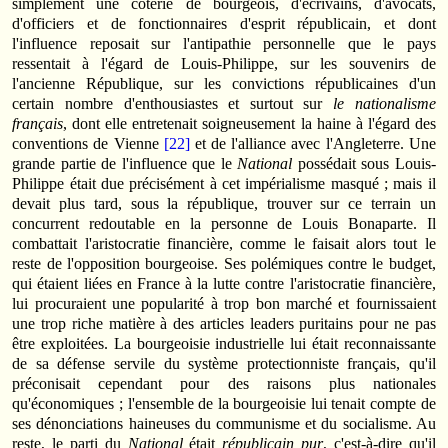
simplement une coterie de bourgeois, d'écrivains, d'avocats,
d'officiers et de fonctionnaires d'esprit républicain, et dont
l'influence reposait sur l'antipathie personnelle que le pays
ressentait à l'égard de Louis-Philippe, sur les souvenirs de
l'ancienne République, sur les convictions républicaines d'un
certain nombre d'enthousiastes et surtout sur
le nationalisme
français
, dont elle entretenait soigneusement la haine à l'égard des
conventions de Vienne
[22]
et de l'alliance avec l'Angleterre. Une
grande partie de l'influence que le
National
possédait sous Louis-
Philippe était due précisément à cet impérialisme masqué ; mais il
devait plus tard, sous la république, trouver sur ce terrain un
concurrent redoutable en la personne de Louis Bonaparte. Il
combattait l'aristocratie financière, comme le faisait alors tout le
reste de l'opposition bourgeoise. Ses polémiques contre le budget,
qui étaient liées en France à la lutte contre l'aristocratie financière,
lui procuraient une popularité à trop bon marché et fournissaient
une trop riche matière à des articles leaders puritains pour ne pas
être exploitées. La bourgeoisie industrielle lui était reconnaissante
de sa défense servile du système protectionniste français, qu'il
préconisait cependant pour des raisons plus nationales
qu'économiques ; l'ensemble de la bourgeoisie lui tenait compte de
ses dénonciations haineuses du communisme et du socialisme. Au
reste, le parti du
National
était
républicain pur
, c'est-à-dire qu'il