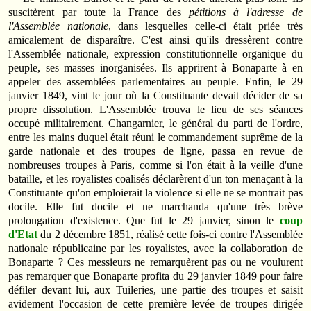
suscitèrent par toute la France des
pétitions à l'adresse de
l'Assemblée nationale
, dans lesquelles celle-ci était priée très
amicalement de disparaître. C'est ainsi qu'ils dressèrent contre
l'Assemblée nationale, expression constitutionnelle organique du
peuple, ses masses inorganisées. Ils apprirent à Bonaparte à en
appeler des assemblées parlementaires au peuple. Enfin, le 29
janvier 1849, vint le jour où la Constituante devait décider de sa
propre dissolution. L'Assemblée trouva le lieu de ses séances
occupé militairement. Changarnier, le général du parti de l'ordre,
entre les mains duquel était réuni le commandement suprême de la
garde nationale et des troupes de ligne, passa en revue de
nombreuses troupes à Paris, comme si l'on était à la veille d'une
bataille, et les royalistes coalisés déclarèrent d'un ton menaçant à la
Constituante qu'on emploierait la violence si elle ne se montrait pas
docile. Elle fut docile et ne marchanda qu'une très brève
prolongation d'existence. Que fut le 29 janvier, sinon le
coup
d'Etat
du 2 décembre 1851, réalisé cette fois-ci contre l'Assemblée
nationale républicaine par les royalistes, avec la collaboration de
Bonaparte ? Ces messieurs ne remarquèrent pas ou ne voulurent
pas remarquer que Bonaparte profita du 29 janvier 1849 pour faire
défiler devant lui, aux Tuileries, une partie des troupes et saisit
avidement l'occasion de cette première levée de troupes dirigée