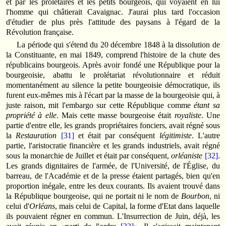
et par les prolétaires et les petits bourgeois, qui voyaient en lui
l'homme qui châtierait Cavaignac. J'aurai plus tard l'occasion
d'étudier de plus près l'attitude des paysans à l'égard de la
Révolution française.
La période qui s'étend du 20 décembre 1848 à la dissolution de
la Constituante, en mai 1849, comprend l'histoire de la chute des
républicains bourgeois. Après avoir fondé une République pour la
bourgeoisie, abattu le prolétariat révolutionnaire et réduit
momentanément au silence la petite bourgeoisie démocratique, ils
furent eux-mêmes mis à l'écart par la masse de la bourgeoisie qui, à
juste raison, mit l'embargo sur cette République comme
étant sa
propriété à elle
. Mais cette masse bourgeoise était
royaliste
. Une
partie d'entre elle, les grands propriétaires fonciers, avait régné sous
la
Restauration
[31]
et était par conséquent
légitimiste
. L'autre
partie, l'aristocratie financière et les grands industriels, avait régné
sous la monarchie de Juillet et était par conséquent,
orléaniste
[32]
.
Les grands dignitaires de l'armée, de l'Université, de l'Église, du
barreau, de l'Académie et de la presse étaient partagés, bien qu'en
proportion inégale, entre les deux courants. Ils avaient trouvé dans
la République bourgeoise, qui ne portait ni le nom de
Bourbon
, ni
celui d'
Orléans
, mais celui de Capital, la forme d'Etat dans laquelle
ils pouvaient régner en commun. L'Insurrection de Juin, déjà, les