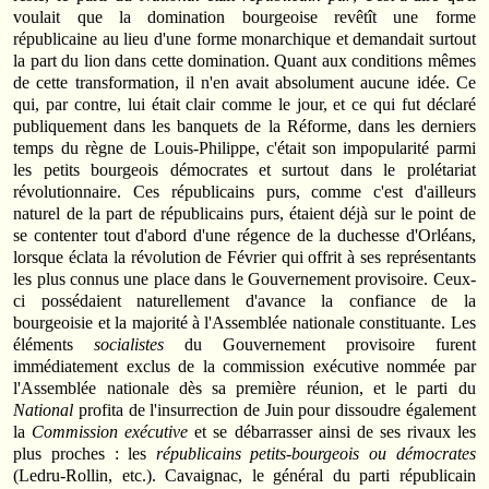
voulait que la domination bourgeoise revêtît une forme
républicaine au lieu d'une forme monarchique et demandait surtout
la part du lion dans cette domination. Quant aux conditions mêmes
de cette transformation, il n'en avait absolument aucune idée. Ce
qui, par contre, lui était clair comme le jour, et ce qui fut déclaré
publiquement dans les banquets de la Réforme, dans les derniers
temps du règne de Louis-Philippe, c'était son impopularité parmi
les petits bourgeois démocrates et surtout dans le prolétariat
révolutionnaire. Ces républicains purs, comme c'est d'ailleurs
naturel de la part de républicains purs, étaient déjà sur le point de
se contenter tout d'abord d'une régence de la duchesse d'Orléans,
lorsque éclata la révolution de Février qui offrit à ses représentants
les plus connus une place dans le Gouvernement provisoire. Ceux-
ci possédaient naturellement d'avance la confiance de la
bourgeoisie et la majorité à l'Assemblée nationale constituante. Les
éléments
socialistes
du Gouvernement provisoire furent
immédiatement exclus de la commission exécutive nommée par
l'Assemblée nationale dès sa première réunion, et le parti du
National
profita de l'insurrection de Juin pour dissoudre également
la
Commission exécutive
et se débarrasser ainsi de ses rivaux les
plus proches : les
républicains petits-bourgeois ou démocrates
(Ledru-Rollin, etc.). Cavaignac, le général du parti républicain