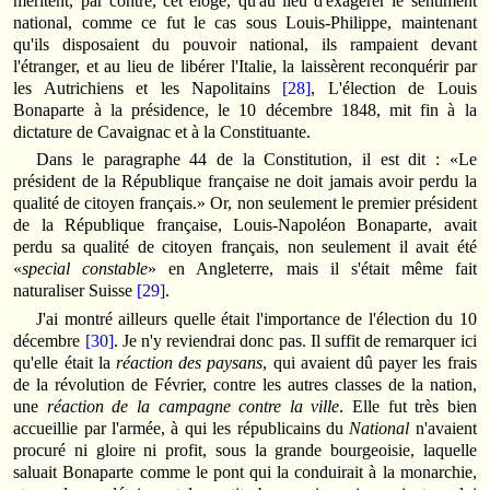
méritent, par contre, cet éloge, qu'au lieu d'exagérer le sentiment
national, comme ce fut le cas sous Louis-Philippe, maintenant
qu'ils disposaient du pouvoir national, ils rampaient devant
l'étranger, et au lieu de libérer l'Italie, la laissèrent reconquérir par
les Autrichiens et les Napolitains
[28]
, L'élection de Louis
Bonaparte à la présidence, le 10 décembre 1848, mit fin à la
dictature de Cavaignac et à la Constituante.
Dans le paragraphe 44 de la Constitution, il est dit : «Le
président de la République française ne doit jamais avoir perdu la
qualité de citoyen français.» Or, non seulement le premier président
de la République française, Louis-Napoléon Bonaparte, avait
perdu sa qualité de citoyen français, non seulement il avait été
«
special constable
» en Angleterre, mais il s'était même fait
naturaliser Suisse
[29]
.
J'ai montré ailleurs quelle était l'importance de l'élection du 10
décembre
[30]
. Je n'y reviendrai donc pas. Il suffit de remarquer ici
qu'elle était la
réaction des paysans
, qui avaient dû payer les frais
de la révolution de Février, contre les autres classes de la nation,
une
réaction de la campagne contre la ville
. Elle fut très bien
accueillie par l'armée, à qui les républicains du
National
n'avaient
procuré ni gloire ni profit, sous la grande bourgeoisie, laquelle
saluait Bonaparte comme le pont qui la conduirait à la monarchie,