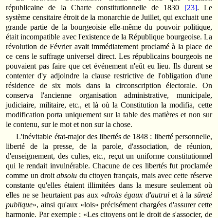
républicaine de la Charte constitutionnelle de 1830
[23]
. Le
système censitaire étroit de la monarchie de Juillet, qui excluait une
grande partie de la bourgeoisie elle-même du pouvoir politique,
était incompatible avec l'existence de la République bourgeoise. La
révolution de Février avait immédiatement proclamé à la place de
ce cens le suffrage universel direct. Les républicains bourgeois ne
pouvaient pas faire que cet événement n'eût eu lieu. Ils durent se
contenter d'y adjoindre la clause restrictive de l'obligation d'une
résidence de six mois dans la circonscription électorale. On
conserva l'ancienne organisation administrative, municipale,
judiciaire, militaire, etc., et là où la Constitution la modifia, cette
modification porta uniquement sur la table des matières et non sur
le contenu, sur le mot et non sur la chose.
L'inévitable état-major des libertés de 1848 : liberté personnelle,
liberté de la presse, de la parole, d'association, de réunion,
d'enseignement, des cultes, etc., reçut un uniforme constitutionnel
qui le rendait invulnérable. Chacune de ces libertés fut proclamée
comme un droit
absolu
du citoyen français, mais avec cette réserve
constante qu'elles étaient illimitées dans la mesure seulement où
elles ne se heurtaient pas aux «
droits égaux d'autrui
et à la
sûreté
publique
», ainsi qu'aux «lois» précisément chargées d'assurer cette
harmonie. Par exemple : «Les citoyens ont le droit de s'associer, de