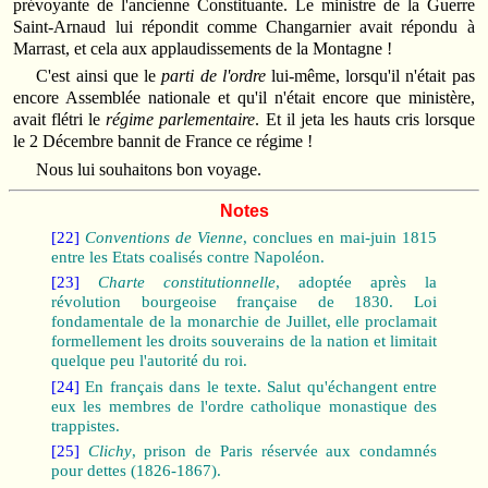
prévoyante de l'ancienne Constituante. Le ministre de la Guerre
Saint-Arnaud lui répondit comme Changarnier avait répondu à
Marrast, et cela aux applaudissements de la Montagne !
C'est ainsi que le
parti de l'ordre
lui-même, lorsqu'il n'était pas
encore Assemblée nationale et qu'il n'était encore que ministère,
avait flétri le
régime parlementaire
. Et il jeta les hauts cris lorsque
le 2 Décembre bannit de France ce régime !
Nous lui souhaitons bon voyage.
Notes
[22]
Conventions de Vienne
, conclues en mai-juin 1815
entre les Etats coalisés contre Napoléon.
[23]
Charte constitutionnelle
, adoptée après la
révolution bourgeoise française de 1830. Loi
fondamentale de la monarchie de Juillet, elle proclamait
formellement les droits souverains de la nation et limitait
quelque peu l'autorité du roi.
[24]
En français dans le texte. Salut qu'échangent entre
eux les membres de l'ordre catholique monastique des
trappistes.
[25]
Clichy
, prison de Paris réservée aux condamnés
pour dettes (1826-1867).