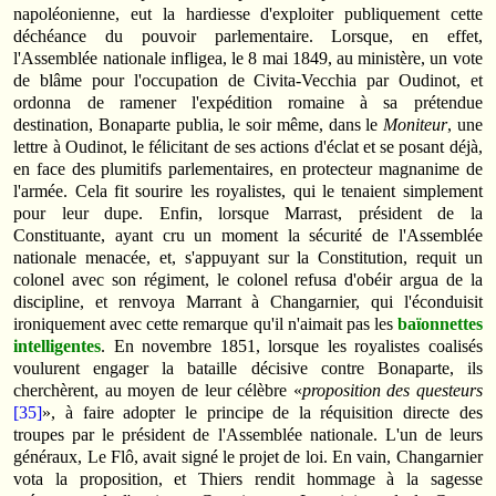
napoléonienne, eut la hardiesse d'exploiter publiquement cette
déchéance du pouvoir parlementaire. Lorsque, en effet,
l'Assemblée nationale infligea, le 8 mai 1849, au ministère, un vote
de blâme pour l'occupation de Civita-Vecchia par Oudinot, et
ordonna de ramener l'expédition romaine à sa prétendue
destination, Bonaparte publia, le soir même, dans le
Moniteur
, une
lettre à Oudinot, le félicitant de ses actions d'éclat et se posant déjà,
en face des plumitifs parlementaires, en protecteur magnanime de
l'armée. Cela fit sourire les royalistes, qui le tenaient simplement
pour leur dupe. Enfin, lorsque Marrast, président de la
Constituante, ayant cru un moment la sécurité de l'Assemblée
nationale menacée, et, s'appuyant sur la Constitution, requit un
colonel avec son régiment, le colonel refusa d'obéir argua de la
discipline, et renvoya Marrant à Changarnier, qui l'éconduisit
ironiquement avec cette remarque qu'il n'aimait pas les
baïonnettes
intelligentes
. En novembre 1851, lorsque les royalistes coalisés
voulurent engager la bataille décisive contre Bonaparte, ils
cherchèrent, au moyen de leur célèbre «
proposition des questeurs
[35]
», à faire adopter le principe de la réquisition directe des
troupes par le président de l'Assemblée nationale. L'un de leurs
généraux, Le Flô, avait signé le projet de loi. En vain, Changarnier
vota la proposition, et Thiers rendit hommage à la sagesse