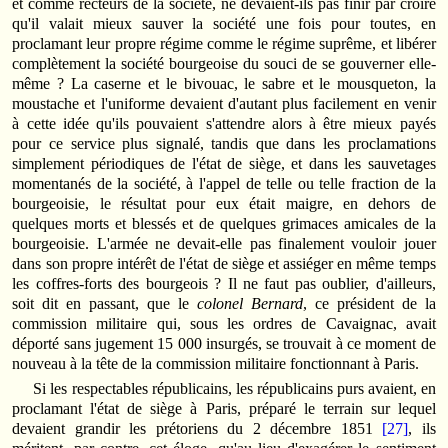
et comme recteurs de la société, ne devaient-ils pas finir par croire
qu'il valait mieux sauver la société une fois pour toutes, en
proclamant leur propre régime comme le régime suprême, et libérer
complètement la société bourgeoise du souci de se gouverner elle-
même ? La caserne et le bivouac, le sabre et le mousqueton, la
moustache et l'uniforme devaient d'autant plus facilement en venir
à cette idée qu'ils pouvaient s'attendre alors à être mieux payés
pour ce service plus signalé, tandis que dans les proclamations
simplement périodiques de l'état de siège, et dans les sauvetages
momentanés de la société, à l'appel de telle ou telle fraction de la
bourgeoisie, le résultat pour eux était maigre, en dehors de
quelques morts et blessés et de quelques grimaces amicales de la
bourgeoisie. L'armée ne devait-elle pas finalement vouloir jouer
dans son propre intérêt de l'état de siège et assiéger en même temps
les coffres-forts des bourgeois ? Il ne faut pas oublier, d'ailleurs,
soit dit en passant, que le
colonel Bernard
, ce président de la
commission militaire qui, sous les ordres de Cavaignac, avait
déporté sans jugement 15 000 insurgés, se trouvait à ce moment de
nouveau à la tête de la commission militaire fonctionnant à Paris.
Si les respectables républicains, les républicains purs avaient, en
proclamant l'état de siège à Paris, préparé le terrain sur lequel
devaient grandir les prétoriens du 2 décembre 1851
[27]
, ils