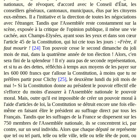
nationaux, de révoquer, d'accord avec le Conseil d'État, les
conseillers généraux, cantonaux, municipaux, élus par les citoyens
eux-mêmes. Il a l'initiative et la direction de toutes les négociations
avec l'étranger. Tandis que l'Assemblée reste constamment sur la
scène, exposée à la critique de l'opinion publique, il mène une vie
cachée, aux Champs-Elysées, ayant sous les yeux et dans son cœur
l'article 45 de la Constitution, qui lui crie tous les jours : «
Frère, il
faut mourir !
[24]
Ton pouvoir cesse le second dimanche du joli
mois de mai, dans la quatrième année de ton élection ! Alors, c'en
sera fini de la splendeur ! Il n'y aura pas de seconde représentation,
et si tu as des dettes, réfléchis à temps aux moyens de les payer sur
les 600 000 francs que t'alloue la Constitution, à moins que tu ne
préfères partir pour Clichy
[25]
, le deuxième lundi du joli mois de
mai !» Si la Constitution donne au président le pouvoir effectif elle
s'efforce du moins d'assurer à l'Assemblée nationale le pouvoir
moral. Mais, outre qu'il est impossible de créer un pouvoir moral à
l'aide d'articles de loi, la Constitution se détruit encore une fois elle-
même en faisant élire le président au suffrage direct par tous les
Français. Tandis que les suffrages de la France se dispersent sur les
750 membres de l'Assemblée nationale, ils se concentrent ici, par
contre, sur un seul individu. Alors que chaque député ne représente
que tel ou tel parti, telle ou telle ville, telle ou telle tête de pont, ou