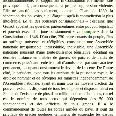
inconstitutionnelle, en supprimant la Constitution elle-même. Elle
provoque ainsi, par conséquent, sa propre suppression violente.
Elle ne sanctifie pas seulement, comme la Charte de 1830, la
séparation des pouvoirs, elle l'élargit jusqu'à la contradiction la plus
intolérable.
Le jeu des poussoirs constitutionnels
-- c'est ainsi que
Guizot appelait les querelles parlementaires entre pouvoir législatif
et pouvoir exécutif -- joue constamment «
va banque
» dans la
Constitution de 1848. D'un côté, 750 représentants du peuple, élus
au suffrage universel et rééligibles, constituant une Assemblée
nationale irresponsable, indissoluble, indivisible, une Assemblée
nationale jouissant d'une toute-puissance législative, décidant en
dernière instance en matière de guerre, de paix et de traités de
commerce, possédant seule le droit d'amnistie et, par son caractère
permanent, occupant constamment le devant de la scène. De l'autre
côté, le président, avec tous les attributs de la puissance royale, le
droit de nommer et de révoquer ses ministres indépendamment de
l'Assemblée nationale, ayant en main tous les moyens d'action du
pouvoir exécutif, disposant de tous les emplois et disposant ainsi en
France de l'existence de plus d'un million et demi d'hommes, car tel
est le nombre de tous ceux qui dépendent des 50 000
fonctionnaires et des officiers de tous grades. Il a le
commandement de toutes les forces armées du pays. Il jouit du
privilège de gracier quelques criminels, de suspendre les gardes