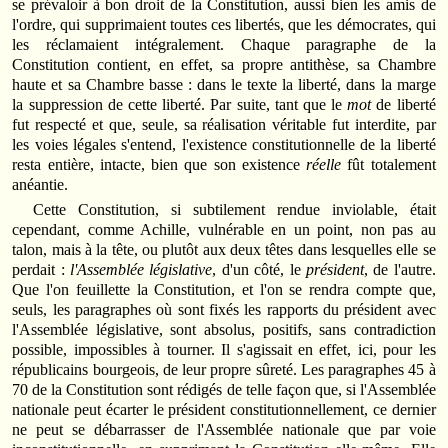
se prévaloir à bon droit de la Constitution, aussi bien les amis de
l'ordre, qui supprimaient toutes ces libertés, que les démocrates, qui
les réclamaient intégralement. Chaque paragraphe de la
Constitution contient, en effet, sa propre antithèse, sa Chambre
haute et sa Chambre basse : dans le texte la liberté, dans la marge
la suppression de cette liberté. Par suite, tant que le
mot
de liberté
fut respecté et que, seule, sa réalisation véritable fut interdite, par
les voies légales s'entend, l'existence constitutionnelle de la liberté
resta entière, intacte, bien que son existence
réelle
fût totalement
anéantie.
Cette Constitution, si subtilement rendue inviolable, était
cependant, comme Achille, vulnérable en un point, non pas au
talon, mais à la tête, ou plutôt aux deux têtes dans lesquelles elle se
perdait :
l'Assemblée législative
, d'un côté, le
président
, de l'autre.
Que l'on feuillette la Constitution, et l'on se rendra compte que,
seuls, les paragraphes où sont fixés les rapports du président avec
l'Assemblée législative, sont absolus, positifs, sans contradiction
possible, impossibles à tourner. Il s'agissait en effet, ici, pour les
républicains bourgeois, de leur propre sûreté. Les paragraphes 45 à
70 de la Constitution sont rédigés de telle façon que, si l'Assemblée
nationale peut écarter le président constitutionnellement, ce dernier
ne peut se débarrasser de l'Assemblée nationale que par voie