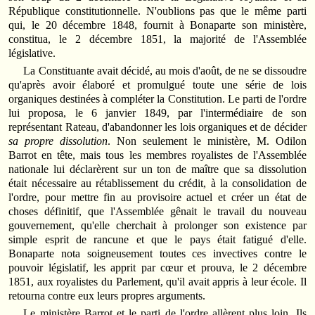
République constitutionnelle. N'oublions pas que le même parti
qui, le 20 décembre 1848, fournit à Bonaparte son ministère,
constitua, le 2 décembre 1851, la majorité de l'Assemblée
législative.
La Constituante avait décidé, au mois d'août, de ne se dissoudre
qu'après avoir élaboré et promulgué toute une série de lois
organiques destinées à compléter la Constitution. Le parti de l'ordre
lui proposa, le 6 janvier 1849, par l'intermédiaire de son
représentant Rateau, d'abandonner les lois organiques et de décider
sa propre dissolution
. Non seulement le ministère, M. Odilon
Barrot en tête, mais tous les membres royalistes de l'Assemblée
nationale lui déclarèrent sur un ton de maître que sa dissolution
était nécessaire au rétablissement du crédit, à la consolidation de
l'ordre, pour mettre fin au provisoire actuel et créer un état de
choses définitif, que l'Assemblée gênait le travail du nouveau
gouvernement, qu'elle cherchait à prolonger son existence par
simple esprit de rancune et que le pays était fatigué d'elle.
Bonaparte nota soigneusement toutes ces invectives contre le
pouvoir législatif, les apprit par cœur et prouva, le 2 décembre
1851, aux royalistes du Parlement, qu'il avait appris à leur école. Il
retourna contre eux leurs propres arguments.
Le ministère Barrot et le parti de l'ordre allèrent plus loin. Ils