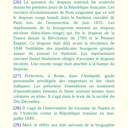
[26]
La question du drapeau national fut soulevée
durant les premiers jours de la République française. Les
ouvriers révolutionnaires de Paris exigeaient que ce soit
le drapeau rouge brandi dans la banlieue ouvrière de
Paris lors de l'insurrection de juin 1832. Les
représentants de la bourgeoisie tenaient au drapeau
tricolore (bleu-blanc-rouge) qui fut le drapeau de la
France durant la Révolution de 1789 et le Premier
Empire. Ce drapeau était déjà avant la révolution de
1848 l'emblème des républicains bourgeois groupés
autour du journal
Le National
. Les représentants
ouvriers furent finalement obligés d'accepter le drapeau
tricolore. Une rosette rouge était attachée à la hampe du
drapeau.
[27]
Prétoriens
, à Rome, dans l'Antiquité, garde
personnelle privilégiée des empereurs et des chefs
militaires. Les prétoriens fomentèrent ou soutinrent
d'innombrables émeutes et firent souvent monter leurs
créatures au trône. Il s'agit dans le texte de la société du
Dix-Décembre.
[28]
Il s'agit de l'intervention du royaume de Naples et
de l'Autriche contre la République romaine en mai-
juillet 1849.
[29]
Marx se réfère aux faits suivants de la biographie