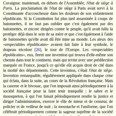
Cavaignac maintenait, en dehors de l'Assemblée,
l'état de siège à
Paris
. La proclamation de l'état de siège à Paris avait servi à la
Constituante d'accoucheuse dans les douleurs de son enfantement
républicain. Si la Constitution fut plus tard assassinée à coups de
baïonnettes, il ne faut pas oublier que c'est également par des
baïonnettes, et encore dirigées contre le peuple, qu'il avait fallu la
protéger déjà dans le sein de sa mère et que c'est également à l'aide
de baïonnettes qu'elle avait dû être mise au monde. Les aïeux des
«respectables républicains» avaient fait faire à leur symbole, le
drapeau tricolore
[26]
, le tour de l'Europe. Les «respectables
républicains», eux, firent une invention qui trouva d'elle-même son
chemin dans tout le continent, mais qui revint avec une prédilection
marquée en France, jusqu'à ce qu'elle eût acquis droit de cité dans
la moitié des départements. Cette invention, c'était
l'état de siège
.
Invention remarquable, régulièrement appliquée dans chaque crise
qui éclata, dans la suite, au cours de la Révolution française. Mais
la caserne et le bivouac, que l'on imposait ainsi périodiquement à la
société française pour la faire tenir tranquille ; le sabre et le
mousqueton, à qui l'on faisait périodiquement rendre la justice et
diriger l'administration, exercer le rôle de tuteur et de censeur, de
policier et de veilleur de nuit ; la moustache et l'uniforme, que l'on
célébrait périodiquement comme la sagesse suprême de la société