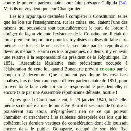
contre le pouvoir parlementaire pour faire présager Caligula
[34]
.
Mais ils ne voyaient que leur Changarnier.
Les
lois organiques
destinées à compléter la Constitution, telles
que les lois sur l'enseignement, sur les cultes, etc., étaient l'une des
raisons qui poussaient tout particulièrement le parti de l'ordre à
abréger de façon violente l'existence de la Constituante. Il était de
toute première importance pour les royalistes coalisés de faire eux-
mêmes ces lois et de ne pas les laisser faire par les républicains
devenus méfiants. Parmi ces lois organiques, d'ailleurs, il y en avait
une relative à la responsabilité du président de la République. En
1851, l'Assemblée législative était précisément occupée à
l'élaboration de cette loi, quand Bonaparte prévint
ce coup
par le
coup du 2 décembre. Que n'auraient pas donné les royalistes
coalisés, lors de leur campagne d'hiver parlementaire de 1851, pour
trouver toute faite cette loi sur la responsabilité présidentielle, et
encore faite par une Assemblée républicaine défiante, hostile !
Après que la Constituante eut, le 29 janvier 1849, brisé elle-
même sa dernière arme, le ministère Barrot et ses amis de l'ordre la
poussèrent aux abois, n'épargnèrent rien de ce qui pouvait
l'humilier, et arrachèrent à sa faiblesse désespérée des lois qui lui
coûtèrent les derniers vestiges de considération dont elle jouissait
encore dans le public. Bonaparte, occupé de son idée fixe