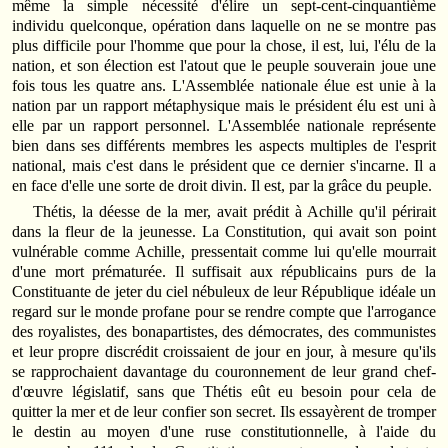
même la simple nécessité d'élire un sept-cent-cinquantième
individu quelconque, opération dans laquelle on ne se montre pas
plus difficile pour l'homme que pour la chose, il est, lui, l'élu de la
nation, et son élection est l'atout que le peuple souverain joue une
fois tous les quatre ans. L'Assemblée nationale élue est unie à la
nation par un rapport métaphysique mais le président élu est uni à
elle par un rapport personnel. L'Assemblée nationale représente
bien dans ses différents membres les aspects multiples de l'esprit
national, mais c'est dans le président que ce dernier s'incarne. Il a
en face d'elle une sorte de droit divin. Il est, par la grâce du peuple.
Thétis, la déesse de la mer, avait prédit à Achille qu'il périrait
dans la fleur de la jeunesse. La Constitution, qui avait son point
vulnérable comme Achille, pressentait comme lui qu'elle mourrait
d'une mort prématurée. Il suffisait aux républicains purs de la
Constituante de jeter du ciel nébuleux de leur République idéale un
regard sur le monde profane pour se rendre compte que l'arrogance
des royalistes, des bonapartistes, des démocrates, des communistes
et leur propre discrédit croissaient de jour en jour, à mesure qu'ils
se rapprochaient davantage du couronnement de leur grand chef-
d'œuvre législatif, sans que Thétis eût eu besoin pour cela de
quitter la mer et de leur confier son secret. Ils essayèrent de tromper
le destin au moyen d'une ruse constitutionnelle, à l'aide du