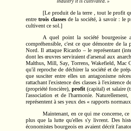
industry it is cultivated. »
[Le produit de la terre , tout le profit 
entre
trois classes
de la société, à savoir : le 
cultivent ce sol.]
A quel point la société bourgeoise a
compréhensible, c'est ce que démontre de la p
Nord. Il attaque Ricardo – le représentant (inte
dont les œuvres serviraient d'arsenal aux anarchi
Malthus, Mill, Say, Torrens, Wakefield, Mac C
qu'il reproche de déchirer la société et de pré
que susciter entre elles un antagonisme nécess
rattachant l'existence des classes à l'existence 
(propriété foncière),
profit
(capital) et salaire 
l'association et de l'harmonie. Naturellement
représentent à ses yeux des « rapports normaux
Maintenant, en ce qui me concerne, ce n
plus que la lutte qu'elles s'y livrent. Des hi
économistes bourgeois en avaient décrit l'anato