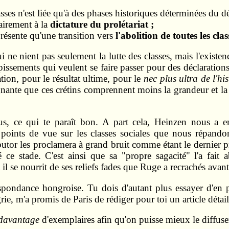
asses n'est liée qu'à des phases historiques déterminées du 
airement à la
dictature du prolétariat ;
présente qu'une transition vers
l'abolition de toutes les cla
ne nient pas seulement la lutte des classes, mais l'existe
pissements qui veulent se faire passer pour des déclarations
tion, pour le résultat ultime, pour le
nec plus ultra de l'his
gnante que ces crétins comprennent moins la grandeur et la
s, ce qui te paraît bon. A part cela, Heinzen nous a em
 points de vue sur les classes sociales que nous répandon
or les proclamera à grand bruit comme étant le dernier pro
e stade. C'est ainsi que sa "propre sagacité" l'a fait 
il se nourrit de ses reliefs fades que Ruge a recrachés avant
espondance hongroise. Tu dois d'autant plus essayer d'en p
ie, m'a promis de Paris de rédiger pour toi un article détai
davantage
d'exemplaires afin qu'on puisse mieux le diffuse