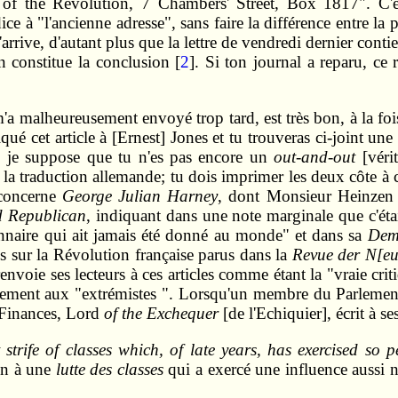
e of the Revolution, 7 Chambers' Street, Box 1817". C
ice à "l'ancienne adresse", sans faire la différence entre la
'arrive, d'autant plus que la lettre de vendredi dernier contien
n constitue la conclusion [
2
]. Si ton journal a reparu, ce 
'a malheureusement envoyé trop tard, est très bon, à la foi
et article à [Ernest] Jones et tu trouveras ci-joint une le
que je suppose que tu n'es pas encore un
out-and-out
[véri
a traduction allemande; tu dois imprimer les deux côte à côte
 concerne
George Julian Harney
, dont Monsieur Heinzen i
 Republican
, indiquant dans une note marginale que c'éta
onnaire qui ait jamais été donné au monde" et dans sa
Dem
es sur la Révolution française parus dans la
Revue der N[eu
 renvoie ses lecteurs à ces articles comme étant la "vraie cri
ulement aux "extrémistes ". Lorsqu'un membre du Parlement d
 Finances, Lord
of the Exchequer
[de l'Echiquier], écrit à se
strife of classes which, of late years, has exercised so p
in à une
lutte des classes
qui a exercé une influence aussi n