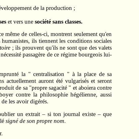
développement de la production ;
sses
et vers une
société sans classes.
nce même de celles‑ci, montrent seulement qu'en
 humanistes, ils tiennent les conditions sociales
toire
; ils prouvent qu'ils ne sont que des valets
 nécessité passagère de ce régime bourgeois lui-
prunté la " centralisation " à la place de sa
s actuellement auront été vulgarisés et seront
duit de sa "propre sagacité " et aboiera contre
aboyer contre la philosophie hégélienne, aussi
 de les avoir digérés.
ublier un extrait – si ton journal existe – que
llé
signé de son propre nom
.
r.