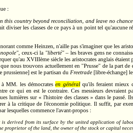
ue :
 in this country beyond reconciliation, and leave no chanc
 diviser les classes de ce pays à un point tel qu'aucune réc
orant comme Heinzen, n'aille pas s'imaginer que les arist
nopole"
, ceux-ci la
"liberté"
– les braves gens ne connaiss
rquer qu'au XVIIIème siècle les aristocrates anglais étaient
que nous trouvons actuellement en "Prusse" de la part de ces
 prussienne] est le partisan du
Freetrade
[libre-échange] le
quer à MM. les démocrates
en général
qu'ils feraient mieux d
tre ce qui en est le contraire. Ces messieurs devraient p
lques lumières sur « l'histoire des classes » dans le passé. I
rer à la critique de l'économie politique. Il suffit, par e
 par lesquelles commence l'avant‑propos :
t is derived from its surface by the united application of la
e proprietor of the land, the owner of the stock or capital nece