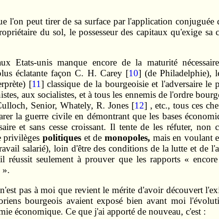
que l'on peut tirer de sa surface par l'application conjuguée 
propriétaire du sol, le possesseur des capitaux qu'exige sa cu
ux Etats-unis manque encore de la maturité nécessaire 
lus éclatante façon C. H. Carey [
10
] (de Philadelphie),
rprète) [
11
] classique de la bourgeoisie et l'adversaire 
stes, aux socialistes, et à tous les ennemis de l'ordre bour
ulloch, Senior, Whately, R. Jones [
12
] , etc., tous ces c
parer la guerre civile en démontrant que les bases économi
aire et sans cesse croissant. Il tente de les réfuter, no
de privilèges
politiques
et de
monopoles,
mais en voulant 
(travail salarié), loin d'être des conditions de la lutte et d
, il réussit seulement à prouver que les rapports « enc
 ».
'est pas à moi que revient le mérite d'avoir découvert l'ex
storiens bourgeois avaient exposé bien avant moi l'évoluti
mie économique. Ce que j'ai apporté de nouveau, c'est :