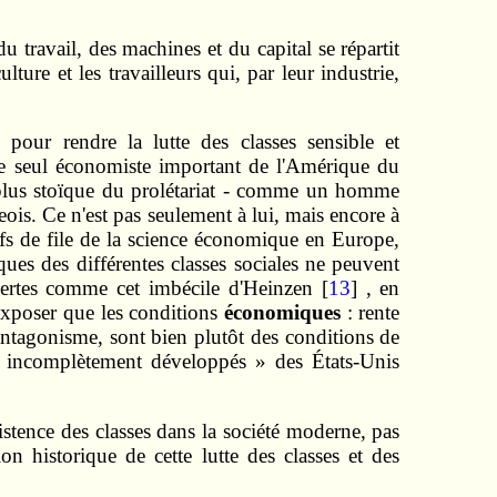
du travail, des machines et du capital se répartit
lture et les travailleurs qui, par leur industrie,
pour rendre la lutte des classes sensible et
 le seul économiste important de l'Amérique du
le plus stoïque du prolétariat ‑ comme un homme
geois. Ce n'est pas seulement à lui, mais encore à
hefs de file de la science économique en Europe,
ques des différentes classes sociales ne peuvent
n certes comme cet imbécile d'Heinzen [
13
] , en
exposer que les conditions
économiques
: rente
e l'antagonisme, sont bien plutôt des conditions de
ore incomplètement développés » des États‑Unis
istence des classes dans la société moderne, pas
on historique de cette lutte des classes et des