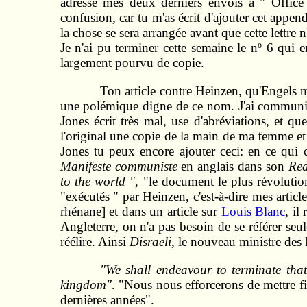
adressé mes deux derniers envois à " Offic
confusion, car tu m'as écrit d'ajouter cet append
la chose se sera arrangée avant que cette lettre n
Je n'ai pu terminer cette semaine le nº 6 qui e
largement pourvu de copie.
Ton article contre Heinzen, qu'Engels m
une polémique digne de ce nom. J'ai communiqué c
Jones écrit très mal, use d'abréviations, et 
l'original une copie de la main de ma femme et l
Jones tu peux encore ajouter ceci: en ce qui
Manifeste communiste
en anglais dans son
Red
to the world "
, "le document le plus révoluti
"exécutés " par Heinzen, c'est-à-dire mes articl
rhénane] et dans un article sur
Louis Blanc
, il
Angleterre, on n'a pas besoin de se référer se
réélire. Ainsi
Disraeli
, le nouveau ministre des
"We shall endeavour to terminate that 
kingdom"
. "Nous nous efforcerons de mettre f
dernières années".