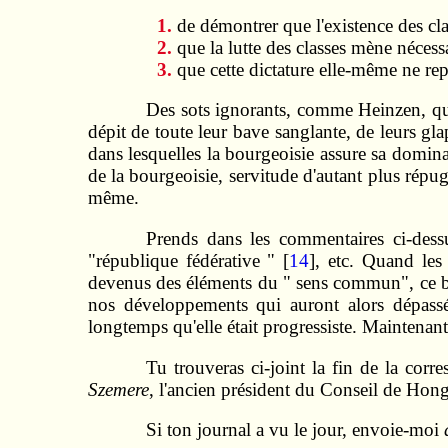
de démontrer que l'existence des cl
que la lutte des classes mène nécess
que cette dictature elle-­même ne re
Des sots ignorants, comme Heinzen, qui 
dépit de toute leur bave sanglante, de leurs gla
dans lesquelles la bourgeoisie assure sa domina
de la bourgeoisie, servitude d'autant plus répu
même.
Prends dans les commentaires ci-dessu
"république fédérative " [
14
], etc. Quand les
devenus des éléments du " sens commun", ce but
nos développements qui auront alors dépassé c
longtemps qu'elle était progressiste. Maintenant 
Tu trouveras ci-joint la fin de la corr
Szemere
, l'ancien président du Conseil de Hongr
Si ton journal a vu le jour, envoie-moi