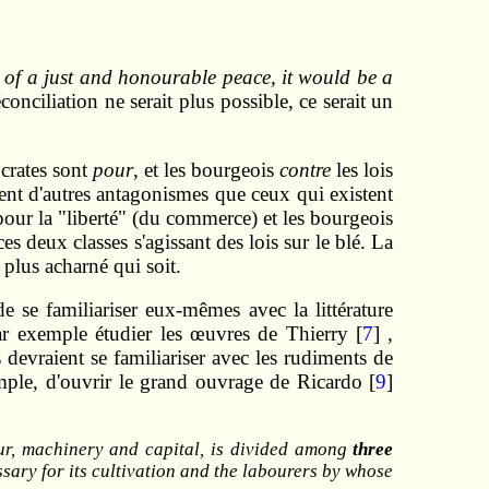
e of a just and honourable peace, it would be a
onciliation ne serait plus possible, ce serait un
ocrates sont
pour
, et les bourgeois
contre
les lois
ent d'autres antagonismes que ceux qui existent
 pour la "liberté" (du commerce) et les bourgeois
 deux classes s'agissant des lois sur le blé. La
 plus acharné qui soit.
e se familiariser eux-mêmes avec la littérature
ar exemple étudier les œuvres de Thierry [
7
] ,
ls devraient se familiariser avec les rudiments de
xemple, d'ouvrir le grand ouvrage de Ricardo [
9
]
bour, machinery and capital, is divided among
three
ssary for its cultivation and the labourers by whose