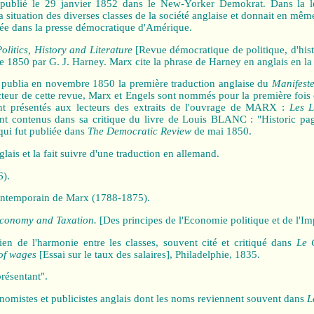
 publié le 29 janvier 1852 dans le New-Yorker Demokrat. Dans la l
 situation des diverses classes de la société anglaise et donnait en mê
bliée dans la presse démocratique d'Amérique.
litics, History and Literature
[Revue démocratique de politique, d'histoi
e 1850 par G. J. Harney. Marx cite la phrase de Harney en anglais en la 
 publia en novembre 1850 la première traduction anglaise du
Manifest
dacteur de cette revue, Marx et Engels sont nommés pour la première fo
ent présentés aux lecteurs des extraits de l'ouvrage de MARX :
Les L
t contenus dans sa critique du livre de Louis BLANC : "Historic pa
 qui fut publiée dans
The Democratic Review
de mai 1850.
ais et la fait suivre d'une traduction en allemand.
6).
contemporain de Marx (1788‑1875).
 Economy and Taxation.
[Des principes de l'Economie politique et de l'I
en de l'harmonie entre les classes, souvent cité et critiqué dans
Le 
 of wages
[Essai sur le taux des salaires], Philadelphie, 1835.
présentant".
conomistes et publicistes anglais dont les noms reviennent souvent dans
L