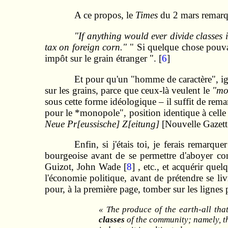
A ce propos, le
Times
du 2 mars remarq
"If anything would ever divide classes
tax on foreign corn."
" Si quelque chose pouvait
impôt sur le grain étranger ". [
6
]
Et pour qu'un "homme de caractère", ign
sur les grains, parce que ceux-là veulent le
"mo
sous cette forme idéologique – il suffit de rema
pour le *monopole", position identique à celle 
Neue Pr[eussische] Z[eitung]
[Nouvelle Gazette
Enfin, si j'étais toi, je ferais remar
bourgeoise avant de se permettre d'aboyer con
Guizot, John Wade [
8
] , etc., et acquérir que
l'économie politique, avant de prétendre se liv
pour, à la première page, tomber sur les lignes
« The produce of the earth‑all tha
classes
of the community; namely, th