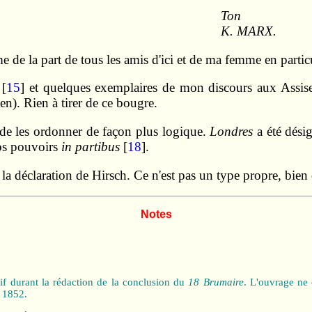
Ton
K. MARX.
e de la part de tous les amis d'ici et de ma femme en particu
[
15
] et quelques exemplaires de mon discours aux Assise
n). Rien à tirer de ce bougre.
le de les ordonner de façon plus logique.
Londres
a été dési
os pouvoirs
in partibus
[
18
].
s la déclaration de Hirsch. Ce n'est pas un type propre, bien 
Notes
f durant la rédaction de la conclusion du
18 Brumaire
. L'ouvrage ne
s 1852.