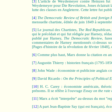
[
3
] L'article de Weydemeyer contre Heinzen fut
Weydemeyer pour Die Revolution, Jones éclairait la
lutte des classes en Angleterre. Cette lettre fut pu
[
4
]
The Democratic Review of British and foreign Po
mensuelle chartiste, éditée de juin 1849 à septembr
[
5
] Le journal des Chartistes,
The Red Republican
,
qui le précédait et qui fut rédigée par Harney, ré
publié par Harney,
The Democratic Review
, fur
commentaires de Harney mentionnés ci-dessus son
[Pages d'histoire de la révolution de février 1848],
[
6
] Comme plus haut, Marx donne la citation en angl
[
7
] Augustin Thierry : historien français (1795‑185
[
8
] John Wade : économiste et publiciste anglais 
[
9
] David Ricardo :
On the Principles of Political
[
10
] H. C. Carey : économiste américain, théorici
prénoms. Il se réfère à l'ouvrage
Essay on the rate
[
11
] Marx a écrit "interprète" au-dessus du mot "re
[
12
] A part Jean‑Baptiste Say (qui est français), é