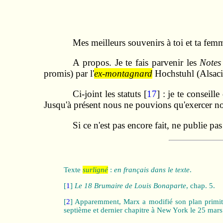
Mes meilleurs souvenirs à toi et ta femm
A propos. Je te fais parvenir les
Notes
promis) par l'
ex-montagnard
Hochstuhl (Alsacie
Ci-joint les statuts [
17
] : je te conseil
Jusqu'à présent nous ne pouvions qu'exercer n
Si ce n'est pas encore fait, ne publie pa
Texte
surligné
:
en français dans le texte
.
[
1
]
Le 18 Brumaire de Louis Bonaparte
, chap. 5.
[
2
] Apparemment, Marx a modifié son plan primiti
septième et dernier chapitre à New York le 25 mar