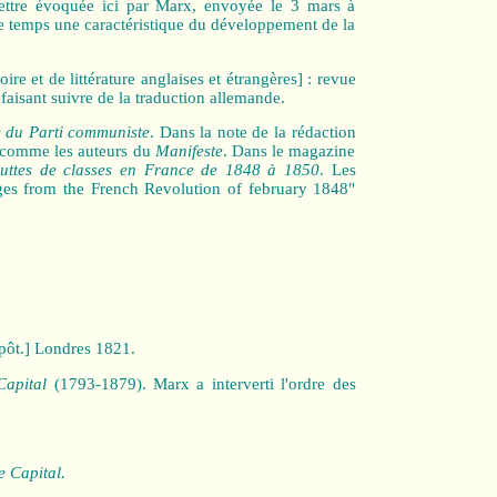
ettre évoquée ici par Marx, envoyée le 3 mars à
me temps une caractéristique du développement de la
re et de littérature anglaises et étrangères] : revue
faisant suivre de la traduction allemande.
e du Parti communiste
. Dans la note de la rédaction
is comme les auteurs du
Manifeste
. Dans le magazine
uttes de classes en France de 1848 à 1850
. Les
ges from the French Revolution of february 1848"
mpôt.] Londres 1821.
Capital
(1793‑1879). Marx a interverti l'ordre des
e Capital.