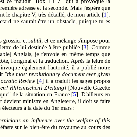
'est ce maudit "Box 1817" qui a provoqué la
 première adresse et la seconde. Mais j'espère que
t le chapitre V, très détaillé, de mon article [
1
].
retard ne saurait être un obstacle, puisque tu es
s grossier et
subtil
, et ce mélange s'impose pour
ttre de lui destinée à être publiée [
3
]. Comme
table] Anglais, je t'envoie en même temps que
, l'original et la traduction. Après la lettre de
nvoque également l'autorité, il a publié notre
it
"the most revolutionary document ever given
ocratic Review
[
4
] il a traduit les sages propos
en] Rh[einischen] Z[eitung]
[Nouvelle Gazette
tique" de la situation en France [
5
]. D'ailleurs en
evient ministre en Angleterre, il doit se faire
s électeurs à la date du 1er mars :
ernicious an influence over the welfare of this
éfaste sur le bien-être du royaume au cours des