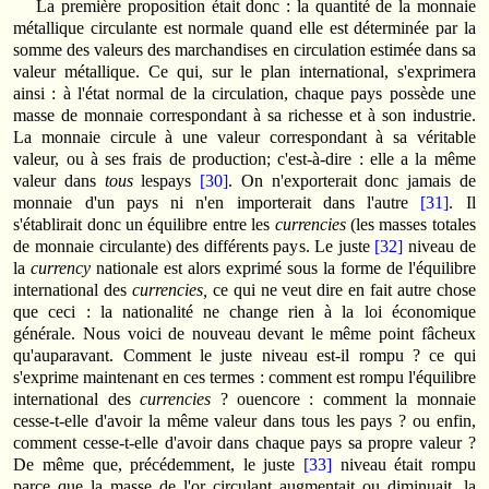
La première proposition était donc : la quantité de la monnaie
métallique circulante est normale quand elle est déterminée par la
somme des valeurs des marchandises en circulation estimée dans sa
valeur métallique. Ce qui, sur le plan international, s'exprimera
ainsi : à l'état normal de la circulation, chaque pays possède une
masse de monnaie correspondant à sa richesse et à son industrie.
La monnaie circule à une valeur correspondant à sa véritable
valeur, ou à ses frais de production; c'est-à-dire : elle a la même
valeur dans
tous
lespays
[30]
. On n'exporterait donc jamais de
monnaie d'un pays ni n'en importerait dans l'autre
[31]
. Il
s'établirait donc un équilibre entre les
currencies
(les masses totales
de monnaie circulante) des différents pays. Le juste
[32]
niveau de
la
currency
nationale est alors exprimé sous la forme de l'équilibre
international des
currencies,
ce qui ne veut dire en fait autre chose
que ceci : la nationalité ne change rien à la loi économique
générale. Nous voici de nouveau devant le même point fâcheux
qu'auparavant. Comment le juste niveau est-il rompu ? ce qui
s'exprime maintenant en ces termes : comment est rompu l'équilibre
international des
currencies
? ouencore : comment la monnaie
cesse-t-elle d'avoir la même valeur dans tous les pays ? ou enfin,
comment cesse-t-elle d'avoir dans chaque pays sa propre valeur ?
De même que, précédemment, le juste
[33]
niveau était rompu
parce que la masse de l'or circulant augmentait ou diminuait, la