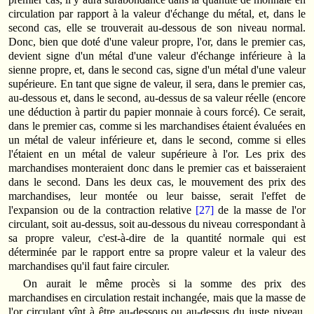
circulation par rapport à la valeur d'échange du métal, et, dans le
second cas, elle se trouverait au-dessous de son niveau normal.
Donc, bien que doté d'une valeur propre, l'or, dans le premier cas,
devient signe d'un métal d'une valeur d'échange inférieure à la
sienne propre, et, dans le second cas, signe d'un métal d'une valeur
supérieure. En tant que signe de valeur, il sera, dans le premier cas,
au-dessous et, dans le second, au-dessus de sa valeur réelle (encore
une déduction à partir du papier monnaie à cours forcé). Ce serait,
dans le premier cas, comme si les marchan­dises étaient évaluées en
un métal de valeur inférieure et, dans le second, comme si elles
l'étaient en un métal de valeur supérieure à l'or. Les prix des
marchandises monteraient donc dans le premier cas et baisseraient
dans le second. Dans les deux cas, le mouvement des prix des
marchandises, leur montée ou leur baisse, serait l'effet de
l'expansion ou de la contraction relative
[27]
de la masse de l'or
circulant, soit au-dessus, soit au-dessous du niveau correspon­dant à
sa propre valeur, c'est-à-dire de la quantité normale qui est
déterminée par le rapport entre sa propre valeur et la valeur des
marchandises qu'il faut faire circuler.
On aurait le même procès si la somme des prix des
marchandises en circulation restait inchangée, mais que la masse de
l'or circulant vînt à être au-dessous ou au-dessus du juste niveau,