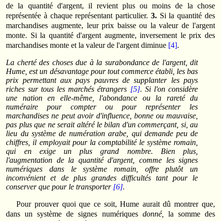
de la quantité d'argent, il revient plus ou moins de la chose
représentée à chaque représentant particulier.
3.
Si la quantité des
marchandises augmente, leur prix baisse ou la valeur de l'argent
monte. Si la quantité d'argent augmente, inversement le prix des
marchandises monte et la valeur de l'argent diminue
[4]
.
La cherté des choses due à la surabondance de l'argent, dit
Hume, est un désavan­tage pour tout commerce établi, les bas
prix permettant aux pays pauvres de supplanter les pays
riches sur tous les marchés étrangers
[5]
. Si l'on considère
une nation en elle-même, l'abondance ou la rareté du
numéraire pour compter ou pour représenter les
marchandises ne peut avoir d'influence, bonne ou mauvaise,
pas plus que ne serait altéré le bilan d'un commerçant, si, au
lieu du système de numération arabe, qui demande peu de
chiffres, il employait pour la comptabilité le système romain,
qui en exige un plus grand nombre. Bien plus,
l'augmentation de la quantité d'argent, comme les signes
numé­riques dans le système romain, offre plutôt un
inconvénient et de plus grandes difficul­tés tant pour le
conserver que pour le transporter
[6]
.
Pour prouver quoi que ce soit, Hume aurait dû montrer que,
dans un système de signes numériques
donné,
la somme des