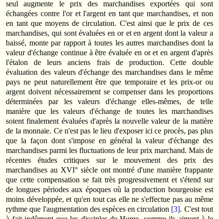
seul augmente le prix des marchandises exportées qui sont
échangées contre l'or et l'argent en tant que marchandises, et non
en tant que moyens de circulation. C'est ainsi que le prix de ces
marchandises, qui sont évaluées en or et en argent dont la valeur a
baissé, monte par rapport à toutes les autres marchandises dont la
valeur d'échange continue à être évaluée en or et en argent d'après
l'étalon de leurs anciens frais de production. Cette double
évaluation des valeurs d'échange des marchandises dans le même
pays ne peut naturellement être que temporaire et les prix-or ou
argent doivent nécessairement se compen­ser dans les proportions
déterminées par les valeurs d'échange elles-mêmes, de telle
manière que les valeurs d'échange de toutes les marchandises
soient finalement évaluées d'après la nouvelle valeur de la matière
de la monnaie. Ce n'est pas le lieu d'exposer ici ce procès, pas plus
que la façon dont s'impose en général la valeur d'échange des
marchandises parmi les fluctuations de leur prix marchand. Mais de
récentes études critiques sur le mouvement des prix des
marchandises au XVI° siècle ont montré d'une manière frappante
que cette compensation se fait très progressivement et s'étend sur
de longues périodes aux époques où la production bourgeoise est
moins développée, et qu'en tout cas elle ne s'effectue pas au même
rythme que l'augmentation des espèces en circulation
[3]
. C'est tout
à fait indûment que les disciples de Hume, comme ils aiment à le