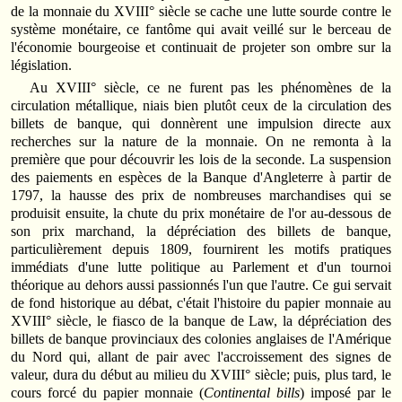
de la monnaie du XVIII° siècle se cache une lutte sourde contre le
système monétaire, ce fantôme qui avait veillé sur le berceau de
l'économie bourgeoise et continuait de projeter son ombre sur la
législation.
Au XVIII° siècle, ce ne furent pas les phénomènes de la
circulation métallique, niais bien plutôt ceux de la circulation des
billets de banque, qui donnèrent une impulsion directe aux
recherches sur la nature de la monnaie. On ne remonta à la
première que pour découvrir les lois de la seconde. La suspension
des paiements en espèces de la Banque d'Angleterre à partir de
1797, la hausse des prix de nombreuses marchandises qui se
produisit ensuite, la chute du prix monétaire de l'or au-dessous de
son prix marchand, la dépréciation des billets de banque,
particulièrement depuis 1809, fournirent les motifs pratiques
immédiats d'une lutte politique au Parlement et d'un tournoi
théorique au dehors aussi passionnés l'un que l'autre. Ce gui servait
de fond historique au débat, c'était l'histoire du papier monnaie au
XVIII° siècle, le fiasco de la banque de Law, la dépréciation des
billets de banque provinciaux des colonies anglaises de l'Amérique
du Nord qui, allant de pair avec l'accroissement des signes de
valeur, dura du début au milieu du XVIII° siècle; puis, plus tard, le
cours forcé du papier monnaie (
Continental bills
) imposé par le