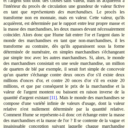
et l'argent sont donc des choses sans valeur, mais ils acquièrent à
l'intérieur du procès de circulation une grandeur de valeur fictive
en tant que
représentants des marchandises.
Le procès les
transforme non en monnaie, mais en valeur. Cette valeur, qu'ils
acquièrent, est déterminée par le rapport entre leur propre masse et
la masse des marchandises, les deux masses devant nécessairement
coïncider. Alors donc que Hume fait entrer l'or et l'argent dans le
monde des marchandises en tant que non-marchandises, il les
transforme au contraire, dès qu'ils apparaissent sous la forme
déterminée de numéraire, en simples marchandises s'échangeant
par simple troc avec les autres marchandises. Si, alors, le monde
des marchandises consistait en une seule mar­chan­dise, un million
de quarters de blé par exemple, il serait fort simple de concevoir
qu'un quarter s'échange contre deux onces d'or s'il existe deux
millions d'onces d'or, et contre 20 onces d'or s'il en existe 20
millions, et que par conséquent le prix de la marchandise et la
valeur de l'argent montent ou baissent en raison inverse de la
quantité d'argent existant
[11]
. Mais le monde des marchandises se
compose d'une variété infinie de valeurs d'usage, dont la valeur
relative n'est nullement déterminée par la quantité relative.
Comment Hume se repré­sente-t-il donc cet échange entre la masse
des marchandises et la masse de l'or ? Il se con­­ten­te de la vague et
insaisissable conception suivant laquelle chaque marchandise