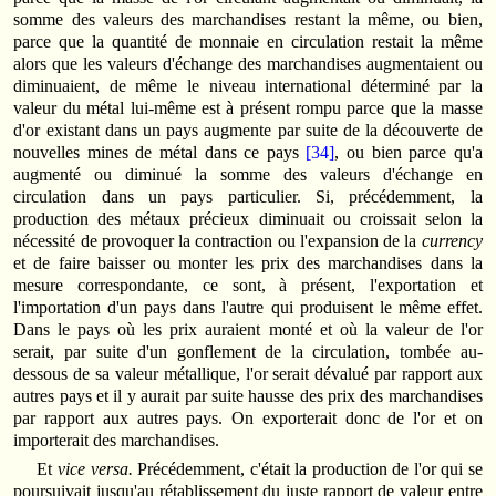
somme des valeurs des marchandises restant la même, ou bien,
parce que la quantité de monnaie en circulation restait la même
alors que les valeurs d'échange des mar­chan­dises augmentaient ou
diminuaient, de même le niveau international déterminé par la
valeur du métal lui-même est à présent rompu parce que la masse
d'or existant dans un pays augmente par suite de la découverte de
nouvelles mines de métal dans ce pays
[34]
, ou bien parce qu'a
augmenté ou diminué la somme des valeurs d'échange en
circulation dans un pays particulier. Si, précédemment, la
production des métaux précieux diminuait ou croissait selon la
nécessité de provoquer la contraction ou l'expansion de la
currency
et de faire baisser ou monter les prix des marchandises dans la
mesure correspondante, ce sont, à présent, l'expor­tation et
l'importation d'un pays dans l'autre qui produisent le même effet.
Dans le pays où les prix auraient monté et où la valeur de l'or
serait, par suite d'un gonflement de la circulation, tombée au-
dessous de sa valeur métallique, l'or serait dévalué par rapport aux
autres pays et il y aurait par suite hausse des prix des marchandises
par rapport aux autres pays. On exporterait donc de l'or et on
importerait des marchandises.
Et
vice versa.
Précédemment, c'était la production de l'or qui se
poursuivait jusqu'au réta­blis­sement du juste rapport de valeur entre