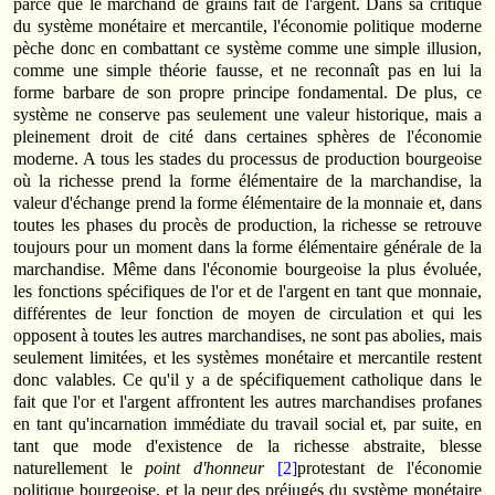
parce que le marchand de grains fait de l'argent. Dans sa critique
du système monétaire et mercantile, l'économie politique moderne
pèche donc en combattant ce système comme une simple illusion,
comme une simple théorie fausse, et ne reconnaît pas en lui la
forme barbare de son propre principe fondamental. De plus, ce
système ne conserve pas seulement une valeur historique, mais a
pleinement droit de cité dans certaines sphères de l'économie
moderne. A tous les stades du processus de production bourgeoise
où la richesse prend la forme élémentaire de la marchandise, la
valeur d'échange prend la forme élémentaire de la monnaie et, dans
toutes les phases du procès de production, la richesse se retrouve
toujours pour un moment dans la forme élémentaire générale de la
marchandise. Même dans l'économie bourgeoise la plus évoluée,
les fonctions spécifiques de l'or et de l'argent en tant que monnaie,
différentes de leur fonction de moyen de circulation et qui les
opposent à toutes les autres marchandises, ne sont pas abolies, mais
seulement limitées, et les systèmes monétaire et mercantile restent
donc valables. Ce qu'il y a de spécifiquement catholique dans le
fait que l'or et l'argent affrontent les autres marchan­dises profanes
en tant qu'incarnation immédiate du travail social et, par suite, en
tant que mode d'existence de la richesse abstraite, blesse
naturellement le
point d'honneur
[2]
protestant de l'économie
politique bourgeoise, et la peur des préjugés du système monétaire