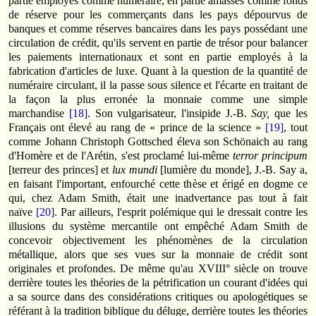
partie employés comme numéraire, en partie amassés comme fonds
de réserve pour les commerçants dans les pays dépourvus de
banques et comme réserves bancaires dans les pays possédant une
circulation de crédit, qu'ils servent en partie de trésor pour balancer
les paiements internationaux et sont en partie employés à la
fabrication d'articles de luxe. Quant à la question de la quantité de
numéraire circulant, il la passe sous silence et l'écarte en traitant de
la façon la plus erronée la monnaie comme une simple
marchandise
[18]
. Son vulgarisateur, l'insipide J.-B.
Say,
que les
Français ont élevé au rang de « prince de la science »
[19]
, tout
comme Johann Christoph Gottsched éleva son Schönaich au rang
d'Homère et de l'Arétin, s'est proclamé lui-même
terror principum
[terreur des princes] et
lux mundi
[lumière du monde], J.-B. Say a,
en faisant l'important, enfourché cette thèse et érigé en dogme ce
qui, chez Adam Smith, était une inadvertance pas tout à fait
naïve
[20]
. Par ailleurs, l'esprit polémique qui le dressait contre les
illusions du système mercan­tile ont empêché Adam Smith de
concevoir objectivement les phénomènes de la circu­la­tion
métallique, alors que ses vues sur la monnaie de crédit sont
originales et profon­des. De même qu'au XVIII° siècle on trouve
derrière toutes les théories de la pétrification un courant d'idées qui
a sa source dans des considérations critiques ou apolo­gétiques se
référant à la tradition biblique du déluge, derrière toutes les théories