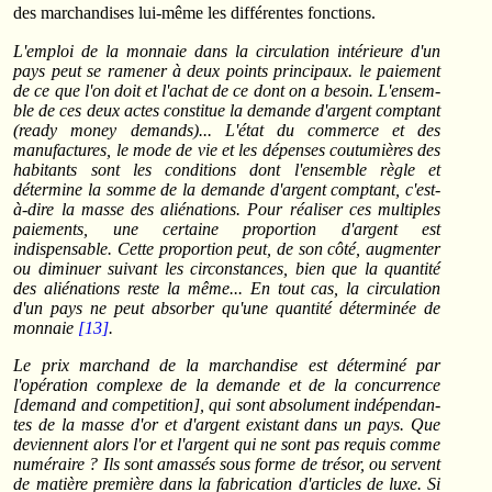
des marchandises lui-même les différentes fonctions.
L'emploi de la monnaie dans la circulation intérieure d'un
pays peut se ramener à deux points principaux. le paiement
de ce que l'on doit et l'achat de ce dont on a besoin. L'ensem­
ble de ces deux actes constitue la demande d'argent comptant
(ready money demands)... L'état du commerce et des
manufactures, le mode de vie et les dépenses coutu­mières des
ha­bi­­­tants sont les conditions dont l'ensemble règle et
détermine la somme de la demande d'argent comptant, c'est-
à-dire la masse des aliénations. Pour réa­liser ces multiples
paie­ments, une certaine proportion d'argent est
indispensable. Cette proportion peut, de son côté, augmenter
ou diminuer suivant les circonstances, bien que la quantité
des aliénations reste la même... En tout cas, la circulation
d'un pays ne peut absorber qu'une quantité déterminée de
monnaie
[13]
.
Le prix marchand de la marchandise est déterminé par
l'opération complexe de la demande et de la concurrence
[demand and competition], qui sont absolument indépen­dan­
tes de la masse d'or et d'argent existant dans un pays. Que
deviennent alors l'or et l'argent qui ne sont pas requis comme
numéraire ? Ils sont amassés sous forme de trésor, ou servent
de matière première dans la fabrication d'articles de luxe. Si