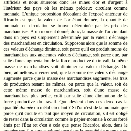
artificiels et nous situerons donc les mines d'or et d'argent à
l'intérieur des pays où les métaux précieux circulent comme
monnaie. L'unique proposition découlant de l'exposé antérieur de
Ricardo est que, la valeur de l'or étant donnée, la quantité de
monnaie en circulation se trouve déterminée par les prix des
marchandises. A un moment donné, donc, la masse de l'or circulant
dans un pays est simplement déterminée par la valeur d'échange
des marchandises en circulation. Supposons alors que la somme de
ces valeurs d'échange diminue, soit parce qu'il est produit moins de
marchandises aux anciennes valeurs d'échange, soit parce que, par
suite d'une augmentation de la force productive du travail, la même
masse de marchandises voit diminuer sa valeur d'échange. Ou
bien, admettons, inver­se­ment, que la somme des valeurs d'échange
augmente parce que la masse des marchandises augmente, les frais
de production restant les mêmes, ou parce que la valeur, soit de
cette même masse de marchandises, soit d'une masse de
marchandises plus petite, croît par suite d'une diminution de la
force productive du travail. Que devient dans ces deux cas la
quantité
donnée
du métal circulant ? Si l'or n'est de la monnaie que
parce qu'il circule en tant que moyen de circulation, s'il est obligé
de rester dans la circulation comme le papier-monnaie à cours forcé
émis par l'État (et c'est à cela que pense Ricardo), alors, dans le
premier cas, il y aura surabondance dans la quantité de monnaie en