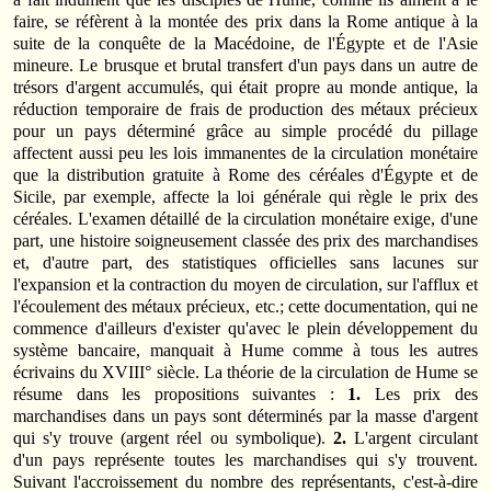
faire, se réfèrent à la montée des prix dans la Rome antique à la
suite de la conquête de la Macédoine, de l'Égypte et de l'Asie
mineure. Le brusque et brutal transfert d'un pays dans un autre de
trésors d'argent accumulés, qui était propre au monde antique, la
réduction temporaire de frais de production des métaux précieux
pour un pays déterminé grâce au simple procédé du pillage
affectent aussi peu les lois immanentes de la circulation monétaire
que la distribution gratuite à Rome des céréales d'Égypte et de
Sicile, par exemple, affecte la loi générale qui règle le prix des
céréales. L'examen détaillé de la circulation monétaire exige, d'une
part, une histoire soigneusement classée des prix des marchandises
et, d'autre part, des statistiques officielles sans lacunes sur
l'expansion et la contraction du moyen de circulation, sur l'afflux et
l'écoulement des métaux précieux, etc.; cette documentation, qui ne
commence d'ailleurs d'exister qu'avec le plein développement du
système bancaire, manquait à Hume comme à tous les autres
écrivains du XVIII° siècle. La théorie de la circulation de Hume se
résume dans les propositions suivantes :
1.
Les prix des
marchandises dans un pays sont déterminés par la masse d'argent
qui s'y trouve (argent réel ou symbo­lique).
2.
L'argent circulant
d'un pays représente toutes les marchandises qui s'y trouvent.
Suivant l'accroissement du nombre des représentants, c'est-à-dire