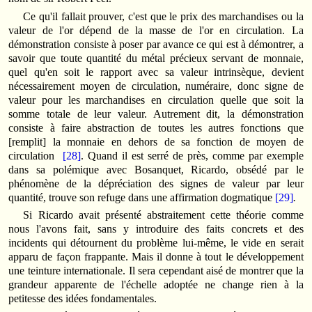
Ce qu'il fallait prouver, c'est que le prix des marchandises ou la
valeur de l'or dépend de la masse de l'or en circulation. La
démonstration consiste à poser par avance ce qui est à démontrer, a
savoir que toute quantité du métal précieux servant de monnaie,
quel qu'en soit le rapport avec sa valeur intrinsèque, devient
nécessairement moyen de circulation, numé­raire, donc signe de
valeur pour les marchandises en circulation quelle que soit la
somme totale de leur valeur. Autrement dit, la démonstration
consiste à faire abstraction de toutes les autres fonctions que
[remplit] la monnaie en dehors de sa fonction de moyen de
circulation
[28]
. Quand il est serré de près, comme par exemple
dans sa polémique avec Bosanquet, Ricardo, obsédé par le
phénomène de la dépréciation des signes de valeur par leur
quantité, trouve son refuge dans une affirmation dogmatique
[29]
.
Si Ricardo avait présenté abstraitement cette théorie comme
nous l'avons fait, sans y introduire des faits concrets et des
incidents qui détournent du problème lui-même, le vide en serait
apparu de façon frappante. Mais il donne à tout le développement
une teinture interna­tio­nale. Il sera cependant aisé de montrer que la
grandeur apparente de l'échelle adoptée ne change rien à la
petitesse des idées fondamentales.