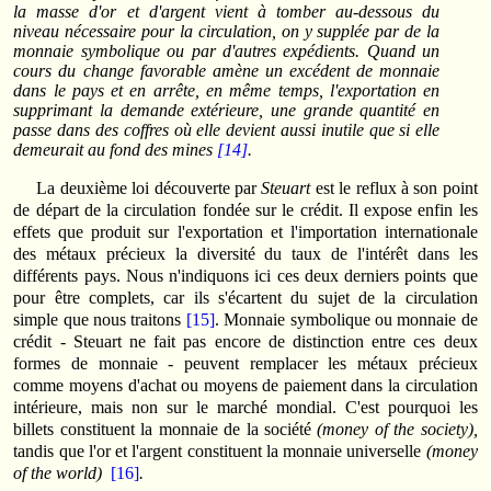
la masse d'or et d'argent vient à tomber au-dessous du
niveau nécessaire pour la circu­lation, on y supplée par de la
monnaie symbolique ou par d'autres expédients. Quand un
cours du change favorable amène un excédent de monnaie
dans le pays et en arrête, en même temps, l'exportation en
supprimant la demande extérieure, une grande quantité en
passe dans des coffres où elle devient aussi inutile que si elle
demeurait au fond des mines
[14]
.
La deuxième loi découverte par
Steuart
est le reflux à son point
de départ de la circu­la­tion fondée sur le crédit. Il expose enfin les
effets que produit sur l'exportation et l'impor­tation internationale
des métaux précieux la diversité du taux de l'intérêt dans les
différents pays. Nous n'indiquons ici ces deux derniers points que
pour être complets, car ils s'écartent du sujet de la circulation
simple que nous traitons
[15]
. Monnaie symbolique ou monnaie de
crédit - Steuart ne fait pas encore de distinction entre ces deux
formes de monnaie - peuvent remplacer les métaux précieux
comme moyens d'achat ou moyens de paiement dans la circulation
intérieure, mais non sur le marché mondial. C'est pourquoi les
billets constituent la monnaie de la société
(money of the society),
tandis que l'or et l'argent constituent la monnaie universelle
(money
of the world)
[16]
.