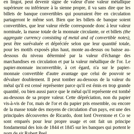
en lingot, peut devenir signe de valeur d'une valeur métallique
supérieure ou inférieure à la sienne propre, il va sans dire que les
billets de banque convertibles qui pourraient être en circulation
partageront le même sort. Bien que les billets de banque soient
convertibles, que leur valeur réelle corresponde donc à leur valeur
nominale, la masse totale de la monnaie circulante, or et billets
(the
aggregate currency consisting of
metal and of convertible notes),
peut être surévaluée et dépréciée selon que leur quantité totale,
pour les motifs exposés plus haut, monte au-dessus ou baisse au-
dessous du niveau déterminé par la valeur d'échange des
marchandises en circulation et par la valeur métallique de l'or. Le
papier-monnaie inconver­tible, à cet égard, n'a sur le papier-
monnaie convertible d'autre avantage que celui de pouvoir se
dévaluer doublement. Il peut tomber au-dessous de la valeur du
métal qu'il est censé représenter parce qu'il est émis en trop grande
quantité, ou bien aussi parce que le métal qu'il représente est tombé
au-dessous de sa propre valeur. Cette dépréciation, non du papier
vis-à-vis de l'or, mais de l'or et du papier pris ensemble, ou encore
de la masse totale des moyens de circulation d'un pays, est une des
principales découvertes de Ricardo, dont lord Overstone et Co se
sont emparés pour leur propre usage et ont fait un principe
fondamental des lois de 1844 et 1845 sur les banques qui portent le
nom de sir Robert Peel.