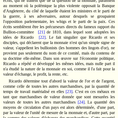
écrits, qui ne traitent que de la question de la monnaie, paraissent
au moment où la polémique la plus violente opposait la Banque
d'Angleterre, du côté de laquelle étaient les ministres et le parti de
la guerre, à ses adversaires, autour desquels se groupaient
l'opposition parlementaire, les whigs et le parti de la paix. Ces
écrits semblèrent être les précurseurs directs du fameux rapport du
Bullion­-committee
[21]
de 1810, dans lequel sont adoptées les
idées de Ricardo
[22]
. Le fait singulier que Ricardo et ses
disciples, qui déclarent que la monnaie n'est qu'un simple signe de
valeur, s'appellent les bullionists (les hommes des lingots d'or), ne
provient pas seulement du nom de ce comité, mais du contenu de
sa doctrine elle-même. Dans son œuvre sur l'économie politique,
Ricardo a répété et développé les mêmes idées, mais nulle part il
n'a étudié la nature de la monnaie en soi, comme il l'a fait pour la
valeur d'échange, le profit, la rente, etc.
Ricardo détermine tout d'abord la valeur de l'or et de l'argent,
comme celle de toutes les autres marchandises, par la quantité de
temps de travail matérialisé en elles
[23]
. C'est en ces métaux en
tant que marchandises de valeur donnée que sont mesurées les
valeurs de toutes les autres marchandises
[24]
. La quantité des
moyens de circulation d'un pays est alors déterminée, d'une part,
par la valeur de l'unité de mesure de la monnaie et, d'autre part, par
la somme des valeurs d'échange des marchandises. Cette quantité