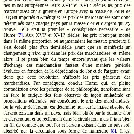
des mines européennes. Aux XVI° et XVII° siècles les prix des
marchandises ont augmenté en Europe avec la masse de l'or et de
l'argent importés d'Amérique; les prix des marchandises sont donc
déterminés dans chaque pays par la masse d'or et d'argent qui s'y
trouve. Telle était la première « conséquence nécessaire » de
Hume
[7]
. Aux XVI° et XVII° siècles, les prix n'ont pas monté
dans la même proportion où augmentaient les métaux précieux; il
s'est écoulé plus d'un demi-siècle avant que se manifestât un
changement
quelconque
dans les prix des mar­chan­dises, et, même
alors, il se passa bien du temps encore avant que les valeurs
d'échange des marchandises fussent d'une manière générale
évaluées en fonction de la dépréciation de l'or et de l'argent, avant
donc que cette révolution n'affectât les prix généraux des
marchandi­ses. Par conséquent, conclut Hume, qui, en pleine
contradiction avec les principes de sa philosophie, transforme sans
en faire la critique des faits observés de façon unilatérale en
propositions générales, par conséquent le prix des marchandises,
ou la valeur de l'argent, est déterminé non par la masse absolue de
l'argent existant dans un pays, mais bien plutôt par la quantité d'or
et d'argent qui entre réellement dans la circulation; mais il faut bien
en fin de compte que tout l'or et l'argent existant dans un pays soit
absorbé par la circulation sous forme de numéraire
[8]
. Il est