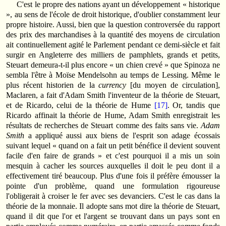
C'est le propre des nations ayant un développement « historique
», au sens de l'école de droit historique, d'oublier constamment leur
propre histoire. Aussi, bien que la question controversée du rapport
des prix des marchandises à la quantité des moyens de circulation
ait continuellement agité le Parlement pendant ce demi-siècle et fait
surgir en Angleterre des milliers de pamphlets, grands et petits,
Steuart demeura-t-il plus encore « un chien crevé » que Spinoza ne
sembla l'être à Moïse Mendelsohn au temps de Lessing. Même le
plus récent historien de la
currency
[du moyen de circulation],
Maclaren, a fait d'Adam Smith l'inventeur de la théorie de Steuart,
et de Ricardo, celui de la théorie de Hume
[17]
. Or, tandis que
Ricardo affinait la théorie de Hume, Adam Smith enregistrait les
résultats de recherches de Steuart comme des faits sans vie.
Adam
Smith
a appliqué aussi aux biens de l'esprit son adage écossais
suivant lequel « quand on a fait un petit bénéfice il devient souvent
facile d'en faire de grands » et c'est pourquoi il a mis un soin
mesquin à cacher les sources auxquelles il doit le peu dont il a
effectivement tiré beaucoup. Plus d'une fois il préfère émousser la
pointe d'un problème, quand une formulation rigoureuse
l'obligerait à croiser le fer avec ses devanciers. C'est le cas dans la
théorie de la monnaie. Il adopte sans mot dire la théorie de Steuart,
quand il dit que l'or et l'argent se trouvant dans un pays sont en