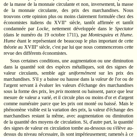
de la masse de la monnaie circulante et non, inverse­ment, la masse
de la monnaie circulante, des prix des marchandises. Nous
trouvons cette opinion plus ou moins clairement formulée chez des
économistes italiens du XVII° siècle, tantôt affirmée et tantôt
condamnée par
Locke,
nettement développée dans le
Spectator
(dans le numéro du 19 octobre 1711), par
Montesquieu
et
Hume.
Hume
étant le repré­sen­tant de beaucoup le plus important de cette
théorie au XVIII° siècle, c'est par lui que nous commencerons cette
revue des différents économistes.
Sous certaines conditions, une augmentation ou une diminution
dans la quantité soit des espèces métalliques, soit des signes de
valeur circulants, semble agir
uniformément
sur les prix des
marchandises. S'il y a baisse ou hausse dans la
valeur
de l'or ou de
l'argent servant à évaluer les valeurs d'échange des marchandises
sous la forme des prix, les
prix
montent ou baissent, parce que leur
mesure de valeur a varié, et il circule plus ou moins d'or et d'argent
comme numéraire parce que les prix ont monté ou baissé. Mais le
phénomène visible est la variation des prix, la valeur d'échange des
marchandises restant la même, avec augmentation ou diminution
de la quantité des moyens de circulation. Si, d'autre part, la quantité
des signes de valeur en circulation tombe au-dessous ou s'élève au-
dessus du niveau nécessaire, ils sont impérieusement; ramenés à ce