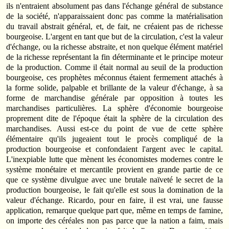
ils n'entraient absolument pas dans l'échange général de substance
de la société, n'apparaissaient donc pas comme la matérialisation
du travail abstrait général, et, de fait, ne créaient pas de richesse
bourgeoise. L'argent en tant que but de la circulation, c'est la valeur
d'échange, ou la richesse abstraite, et non quelque élément matériel
de la richesse représen­tant la fin déterminante et le principe moteur
de la production. Comme il était normal au seuil de la production
bourgeoise, ces prophètes méconnus étaient fermement attachés à
la forme solide, palpable et brillante de la valeur d'échange, à sa
forme de marchandise générale par oppo­si­tion à toutes les
marchandises particulières. La sphère d'économie bourgeoise
propre­ment dite de l'époque était la sphère de la circulation des
marchandises. Aussi est-ce du point de vue de cette sphère
élémentaire qu'ils jugeaient tout le procès compliqué de la
production bourgeoise et confondaient l'argent avec le capital.
L'inexpiable lutte que mènent les écono­mistes modernes contre le
système monétaire et mercantile provient en grande partie de ce
que ce système divulgue avec une brutale naïveté le secret de la
production bourgeoise, le fait qu'elle est sous la domination de la
valeur d'échange. Ricardo, pour en faire, il est vrai, une fausse
application, remarque quelque part que, même en temps de famine,
on importe des céréales non pas parce que la nation a faim, mais