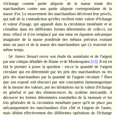
s'échan­ge comme partie aliquote de la masse totale des
marchandises contre une partie aliquote corres­pon­dante de la
masse d'or. Le mouvement des marchandises décrivant leur procès,
qui naît de la contradiction qu'elles recèlent entre valeur d'échange
et valeur d'usage, qui apparaît dans la circulation monétaire et se
cristallise dans les différentes formes déterminées de celle-ci, est
donc effacé et il est remplacé par une mise en équation mécanique
imaginaire de la masse pondérale des métaux précieux existant
dans un pays et de la masse des marchandises qui s'y trouvent en
même temps.
Sir James Steuart
ouvre son étude du numéraire et de l'argent
par une critique détaillée de Hume et de Montesquieu
[12]
. Il est en
fait le premier à poser la question : est-ce la quantité de l'argent
circulant qui est déterminée par les prix des marchandises ou les
prix des marchan­dises par la quantité de l'argent circulant ? Bien
que son exposé soit obscurci par une concep­tion fantasmagorique
de la mesure des valeurs, par ses hésitations sur la valeur d'échan­­ge
en général et par des réminiscences du système mercantile, il
découvre les formes déterminées essentielles de la monnaie et les
lois générales de la circulation monétaire parce qu'il ne place pas
mécaniquement les marchandises d'un côté et l'argent de l'autre,
mais déduit effective­ment des différentes opérations de l'échange