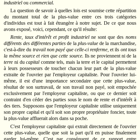
industriel
ou
commercial.
La question de savoir à quelles lois est soumise cette répartition
du montant total de la plus-value entre ces trois catégories
d'individus est tout à fait étrangère à notre sujet. De ce que nous
avons exposé, voici, cependant, ce qu'il résulte:
Rente, taux d'intérêt et profit industriel
ne sont que des
noms
différents des différentes parties
de la
plus-value
de la marchandise,
c'est-à-dire du
travail non payé que celle-ci renferme,
et ils
ont tous
la même source et rien que cette source.
Ils ne proviennent ni de la
terre
ni du
capital
comme tels, mais la terre et le capital permettent
à leurs possesseurs de toucher chacun leur part de la plus-value
extraite de l'ouvrier par l'employeur capitaliste. Pour l'ouvrier lui-
même, il est d'une importance secondaire que cette plus-value,
résultat de son surtravail, de son travail non payé, soit empochée
exclusivement par l'employeur capitaliste, ou que ce dernier soit
contraint d'en céder des parties sous le nom de rente et d'intérêt à
des tiers. Supposons que l'employeur capitaliste utilise uniquement
son propre capital et qu'il soit son propre propriétaire foncier, toute
la plus-value affluerait alors dans sa poche.
C'est l'employeur capitaliste qui extrait directement de l'ouvrier
cette plus-value, quelle que soit la part qu'il en puisse finalement
garder lui-même. C'est par conséquent de ce rapport entre