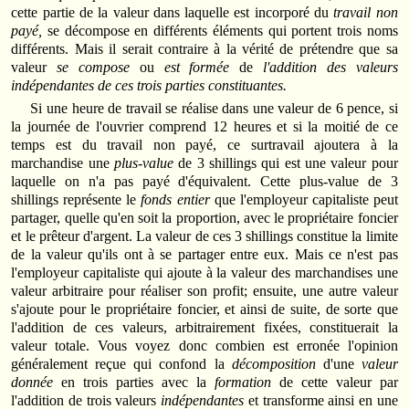
cette partie de la valeur dans laquelle est incorporé du
travail non
payé,
se décompose en différents éléments qui portent trois noms
différents. Mais il serait contraire à la vérité de prétendre que sa
valeur
se compose
ou
est formée
de
l'addition des valeurs
indépendantes de ces trois parties constituantes.
Si une heure de travail se réalise dans une valeur de 6 pence, si
la journée de l'ouvrier comprend 12 heures et si la moitié de ce
temps est du travail non payé, ce surtravail ajoutera à la
marchandise une
plus-value
de 3 shillings qui est une valeur pour
laquelle on n'a pas payé d'équivalent. Cette plus-value de 3
shillings représente le
fonds entier
que l'employeur capitaliste peut
partager, quelle qu'en soit la proportion, avec le propriétaire foncier
et le prêteur d'argent. La valeur de ces 3 shillings constitue la limite
de la valeur qu'ils ont à se partager entre eux. Mais ce n'est pas
l'employeur capitaliste qui ajoute à la valeur des marchandises une
valeur arbitraire pour réaliser son profit; ensuite, une autre valeur
s'ajoute pour le propriétaire foncier, et ainsi de suite, de sorte que
l'addition de ces valeurs, arbitrairement fixées, constituerait la
valeur totale. Vous voyez donc combien est erronée l'opinion
généralement reçue qui confond la
décomposition
d'une
valeur
donnée
en trois parties avec la
formation
de cette valeur par
l'addition de trois valeurs
indépendantes
et transforme ainsi en une