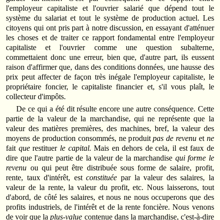
l'employeur capitaliste et l'ouvrier salarié que dépend tout le
système du salariat et tout le système de production actuel. Les
citoyens qui ont pris part à notre discussion, en essayant d'atténuer
les choses et de traiter ce rapport fondamental entre l'employeur
capitaliste et l'ouvrier comme une question subalterne,
commettaient donc une erreur, bien que, d'autre part, ils eussent
raison d'affirmer que, dans des conditions données, une hausse des
prix peut affecter de façon très inégale l'employeur capitaliste, le
propriétaire foncier, le capitaliste financier et, s'il vous plaît, le
collecteur d'impôts.
De ce qui a été dit résulte encore une autre conséquence. Cette
partie de la valeur de la marchandise, qui ne représente que la
valeur des matières premières, des machines, bref, la valeur des
moyens de production consommés, ne produit
pas de revenu
et
ne
fait
que
restituer
le capital.
Mais en dehors de cela, il est faux de
dire que l'autre partie de la valeur de la marchandise
qui forme le
revenu
ou qui peut être distribuée sous forme de salaire, profit,
rente, taux d'intérêt, est
constituée
par la valeur des salaires, la
valeur de la rente, la valeur du profit, etc. Nous laisserons, tout
d'abord, de côté les salaires, et nous ne nous occuperons que des
profits industriels, de l'intérêt et de la rente foncière. Nous venons
de voir que la
plus-value
contenue dans la marchandise, c'est-à-dire