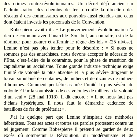
des crimes contre-révolutionnaires. Un décret déjà ancien sur
l’administration des chemins de fer a confié la direction des
réseaux à des commissaires aux pouvoirs aussi étendus que ceux
dont étaient investis les proconsuls de la Convention.
Robespierre avait dit : « Le gouvernement révolutionnaire n’a
rien de commun avec l’anarchie. Son but, au contraire, est de la
réprimer pour assurer et affermir le règne des lois » (25 nivôse).
Lénine n’est pas plus tendre pour le désordre : « Si nous ne
sommes pas des anarchistes, nous devons accepter la nécessité de
l’Etat, c’est-à-dire de la contrainte, pour la phase de transition du
capitalisme au socialisme. Toute grande industrie technique exige
l’unité de volonté la plus absolue et la plus sévère dirigeant le
travail simultané de centaines, de milliers et de dizaines de milliers
d’hommes. Comment peut-être assurée l’unité la plus sévère de
volonté ? Par la soumission de ces volontés de milliers à la volonté
d’un seul » (28 mai 1918). Il dit encore : « Il ne nous faut pas
d’élans hystériques. Il nous faut la démarche cadencée de
bataillons de fer du prolétariat ».
J’ai lu quelque part que Lénine s’inspirait des méthodes
hébertistes. Tous ses actes et toutes ses paroles protestent contre un
tel jugement. Comme Robespierre il prétend se garder de deux
excès où sombrerait la Révolution, du modérantisme et de