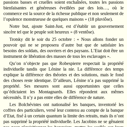
passions basses et cruelles soient enchaînées, toutes les passions
bienfaisantes et généreuses éveillées par des lois…, où le
commerce est la source de la richesse publique et non seulement de
l’opulence monstrueuse de quelques maisons » (18 pluviôse).
Notre but, ajoute Saint-Just, est d’établir un gouvernement
sincère tel que le peuple soit heureux » (8 ventôse).
Trotsky dit le soir du 25 octobre : « Nous allons fonder un
pouvoir qui ne se proposera d’autre but que de satisfaire les
besoins des soldats, des ouvriers et des paysans. L’Etat doit être un
instrument de libération des masses de tous les esclavages ».
Qu’on n’objecte pas que Robespierre respectait la propriété
individuelle tandis que Lénine la nie. La différence des temps
explique la différence des théories et des solutions, mais le fond
des choses reste identique. D’ailleurs, Lénine n’a pas supprimé la
propriété. Ses mesures sont aussi opportunistes que celles
qu’édictaient les Montagnards. Elles répondent aux mêmes
nécessités. Il n’y a pas entre elles de différence de nature.
Les Bolchévistes ont nationalisé les banques, inventorié les
coffres des particuliers, versé leur contenu au compte de la banque
d’Etat, fixé à un certain quantum la limite des retraits, mais ils n’ont
pas supprimé la propriété individuelle. Les Jacobins ne se gênaient