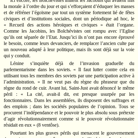
Ici encore, les Bolchévistes imitent les Jacobins qui avaient mis
la morale à l’ordre du jour et qui s’efforçaient d’éduquer les masses
et de réfréner l’égoïsme par tout un système fortement lié de fêtes
civiques et d’institutions sociales, dont un périodique ad hoc, le
« Recueil des actions héroïques et civiques » était l’organe.
Comme les Jacobins, les Bolchévistes ont rompu avec l’Eglise
qu’ils ont séparée de l’Etat. Jusqu’ici ils n’ont pas encore éprouvé
le besoin, comme leurs devanciers, de remplacer l’ancien culte par
un nouveau adapté à leur politique, mais ils sont déjà sur la voie
qui y conduit.
Lénine s’inquiète déjà de l’invasion graduelle du
parlementarisme dans les soviets. « Il faut lutter contre cela en
utilisant tous les membres des soviets par une participation active à
l’administration. » Il ne veut pas du règne du phraseur que du
règne du rond de cuir. Avant lui, Saint-Just avait dénoncé le même
péril : « La cité, avait-il dit, est presque usurpée par les
fonctionnaires. Dans les assemblées, ils disposent des suffrages et
des emplois ; dans les sociétés populaires de l’opinion. Tous se
procurent l’indépendance et le pouvoir le plus absolu sous prétexte
d’agir révolutionnairement comme si le pouvoir révolutionnaire
résidait en eux » (8 ventôse).
Pourtant les plus graves périls qui menacent le gouvernement