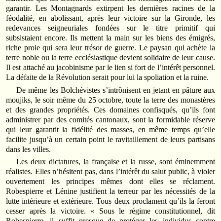
garantir. Les Montagnards extirpent les dernières racines de la
féodalité, en abolissant, après leur victoire sur la Gironde, les
redevances seigneuriales fondées sur le titre primitif qui
subsistaient encore. Ils mettent la main sur les biens des émigrés,
riche proie qui sera leur trésor de guerre. Le paysan qui achète la
terre noble ou la terre ecclésiastique devient solidaire de leur cause.
Il est attaché au jacobinisme par le lien si fort de l’intérêt personnel.
La défaite de la Révolution serait pour lui la spoliation et la ruine.
De même les Bolchévistes s’intrônisent en jetant en pâture aux
moujiks, le soir même du 25 octobre, toute la terre des monastères
et des grandes propriétés. Ces domaines confisqués, qu’ils font
administrer par des comités cantonaux, sont la formidable réserve
qui leur garantit la fidélité des masses, en même temps qu’elle
facilite jusqu’à un certain point le ravitaillement de leurs partisans
dans les villes.
Les deux dictatures, la française et la russe, sont éminemment
réalistes. Elles n’hésitent pas, dans l’intérêt du salut public, à violer
ouvertement les principes mêmes dont elles se réclament.
Robespierre et Lénine justifient la terreur par les nécessités de la
lutte intérieure et extérieure. Tous deux proclament qu’ils la feront
cesser après la victoire. « Sous le régime constitutionnel, dit
Robespierre, il suffit presque de protéger les individus contre