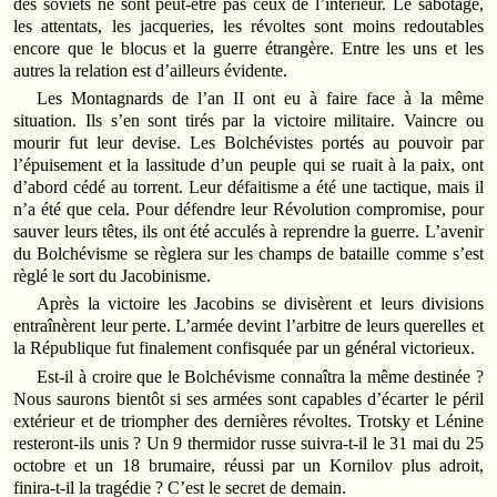
des soviets ne sont peut-être pas ceux de l’intérieur. Le sabotage,
les attentats, les jacqueries, les révoltes sont moins redoutables
encore que le blocus et la guerre étrangère. Entre les uns et les
autres la relation est d’ailleurs évidente.
Les Montagnards de l’an II ont eu à faire face à la même
situation. Ils s’en sont tirés par la victoire militaire. Vaincre ou
mourir fut leur devise. Les Bolchévistes portés au pouvoir par
l’épuisement et la lassitude d’un peuple qui se ruait à la paix, ont
d’abord cédé au torrent. Leur défaitisme a été une tactique, mais il
n’a été que cela. Pour défendre leur Révolution compromise, pour
sauver leurs têtes, ils ont été acculés à reprendre la guerre. L’avenir
du Bolchévisme se règlera sur les champs de bataille comme s’est
règlé le sort du Jacobinisme.
Après la victoire les Jacobins se divisèrent et leurs divisions
entraînèrent leur perte. L’armée devint l’arbitre de leurs querelles et
la République fut finalement confisquée par un général victorieux.
Est-il à croire que le Bolchévisme connaîtra la même destinée ?
Nous saurons bientôt si ses armées sont capables d’écarter le péril
extérieur et de triompher des dernières révoltes. Trotsky et Lénine
resteront-ils unis ? Un 9 thermidor russe suivra-t-il le 31 mai du 25
octobre et un 18 brumaire, réussi par un Kornilov plus adroit,
finira-t-il la tragédie ? C’est le secret de demain.