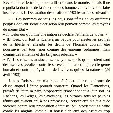
Révolution et le triomphe de la liberté dans le monde. Jamais il ne
répudia la doctrine de la fraternité des hommes. Il avait voulu faire
inscrire dans la Déclaration des droits de 1793 les articles suivants :
« I. Les hommes de tous les pays sont frères et les différents
peuples doivent s’entr’aider selon leur pouvoir comme les citoyens
du même Etat »
« II. Celui qui opprime une nation se déclare l’ennemi de toutes. »
« III. Ceux qui font la guerre à un peuple pour arrêter les progrès
de la liberté et anéantir les droits de l’homme doivent être
poursuivis par tous, non comme des ennemis ordinaires, mais
comme des ennemis et des brigands rebelles. »
« IV. Les rois, les aristocrates, les tyrans, quels qu’ils soient sont
des esclaves révoltés contre le souverain de la terre qui est le genre
humain et contre le législateur de l’Univers qui est la nature » (24
avril 1793).
Jamais Robespierre n’a renoncé à cet internationalisme de
classe auquel Lénine pourrait souscrire. Quand les Dantonistes,
pressés de faire la paix, proposèrent d’abandonner à leur sort les
Rhénans, les Belges, les Savoisiens, les Nizards, tous les peuples
réunis qui avaient cru à nos promesses, Robespierre s’éleva avec
violence contre leur proposition défaitiste. S’il proclamait sa haine
contre les anglais, c’est qu’il haïssait en eux des esclaves trop