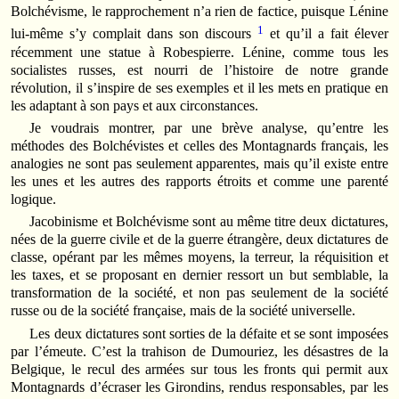
Bolchévisme, le rapprochement n’a rien de factice, puisque Lénine
1
lui-même s’y complait dans son discours
et qu’il a fait élever
récemment une statue à Robespierre. Lénine, comme tous les
socialistes russes, est nourri de l’histoire de notre grande
révolution, il s’inspire de ses exemples et il les mets en pratique en
les adaptant à son pays et aux circonstances.
Je voudrais montrer, par une brève analyse, qu’entre les
méthodes des Bolchévistes et celles des Montagnards français, les
analogies ne sont pas seulement apparentes, mais qu’il existe entre
les unes et les autres des rapports étroits et comme une parenté
logique.
Jacobinisme et Bolchévisme sont au même titre deux dictatures,
nées de la guerre civile et de la guerre étrangère, deux dictatures de
classe, opérant par les mêmes moyens, la terreur, la réquisition et
les taxes, et se proposant en dernier ressort un but semblable, la
transformation de la société, et non pas seulement de la société
russe ou de la société française, mais de la société universelle.
Les deux dictatures sont sorties de la défaite et se sont imposées
par l’émeute. C’est la trahison de Dumouriez, les désastres de la
Belgique, le recul des armées sur tous les fronts qui permit aux
Montagnards d’écraser les Girondins, rendus responsables, par les