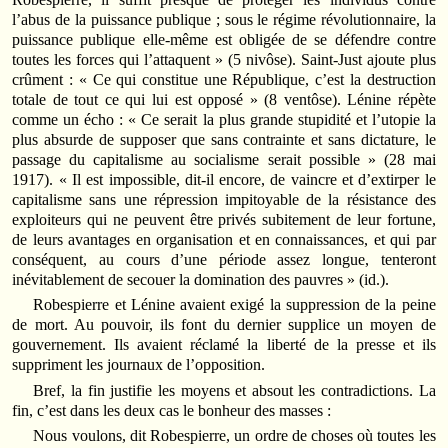
l’abus de la puissance publique ; sous le régime révolutionnaire, la
puissance publique elle-même est obligée de se défendre contre
toutes les forces qui l’attaquent » (5 nivôse). Saint-Just ajoute plus
crûment : « Ce qui constitue une République, c’est la destruction
totale de tout ce qui lui est opposé » (8 ventôse). Lénine répète
comme un écho : « Ce serait la plus grande stupidité et l’utopie la
plus absurde de supposer que sans contrainte et sans dictature, le
passage du capitalisme au socialisme serait possible » (28 mai
1917). « Il est impossible, dit-il encore, de vaincre et d’extirper le
capitalisme sans une répression impitoyable de la résistance des
exploiteurs qui ne peuvent être privés subitement de leur fortune,
de leurs avantages en organisation et en connaissances, et qui par
conséquent, au cours d’une période assez longue, tenteront
inévitablement de secouer la domination des pauvres » (id.).
Robespierre et Lénine avaient exigé la suppression de la peine
de mort. Au pouvoir, ils font du dernier supplice un moyen de
gouvernement. Ils avaient réclamé la liberté de la presse et ils
suppriment les journaux de l’opposition.
Bref, la fin justifie les moyens et absout les contradictions. La
fin, c’est dans les deux cas le bonheur des masses :
Nous voulons, dit Robespierre, un ordre de choses où toutes les