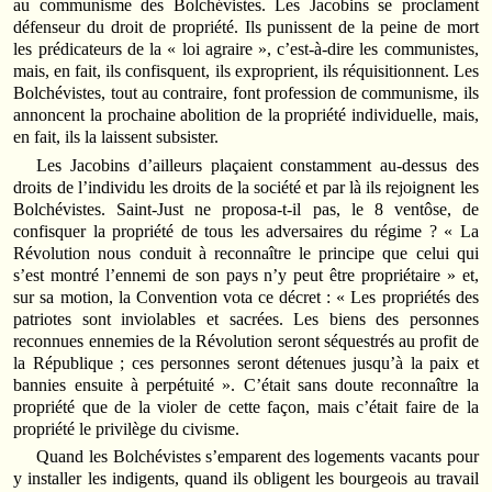
au communisme des Bolchévistes. Les Jacobins se proclament
défenseur du droit de propriété. Ils punissent de la peine de mort
les prédicateurs de la « loi agraire », c’est-à-dire les communistes,
mais, en fait, ils confisquent, ils exproprient, ils réquisitionnent. Les
Bolchévistes, tout au contraire, font profession de communisme, ils
annoncent la prochaine abolition de la propriété individuelle, mais,
en fait, ils la laissent subsister.
Les Jacobins d’ailleurs plaçaient constamment au-dessus des
droits de l’individu les droits de la société et par là ils rejoignent les
Bolchévistes. Saint-Just ne proposa-t-il pas, le 8 ventôse, de
confisquer la propriété de tous les adversaires du régime ? « La
Révolution nous conduit à reconnaître le principe que celui qui
s’est montré l’ennemi de son pays n’y peut être propriétaire » et,
sur sa motion, la Convention vota ce décret : « Les propriétés des
patriotes sont inviolables et sacrées. Les biens des personnes
reconnues ennemies de la Révolution seront séquestrés au profit de
la République ; ces personnes seront détenues jusqu’à la paix et
bannies ensuite à perpétuité ». C’était sans doute reconnaître la
propriété que de la violer de cette façon, mais c’était faire de la
propriété le privilège du civisme.
Quand les Bolchévistes s’emparent des logements vacants pour
y installer les indigents, quand ils obligent les bourgeois au travail