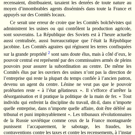
recensaient, distribuaient, taxaient les denrées de toute nature au
moyen d’innombrables agents disséminés dans toute la France et
appuyés sur des Comités locaux.
Ce serait une erreur de croire que les Comités bolchévistes qui
administrent les usines ou qui contrôlent la production agricole,
sont souverains. La République des Soviets est à l’heure actuelle
aussi centralisée, aussi bureaucratique que l’était la République
jacobine. Les Comités agraires qui régissent les terres confisquées
2
sur la grande propriété
sont sans doute élus, mais à côté d’eux, le
pouvoir central est représenté par des commissaires armés de pleins
pouvoirs pour assurer la subordination au centre. De même les
Comités élus par les ouvriers des usines n’ont pas la direction de
l’entreprise qui reste la plupart du temps confiée à l’ancien patron,
devenu un agent du centre. Lénine ne veut pas que le pouvoir
prolétarien reste « à l’état gélatineux ». Il s’efforce d’arrêter la
désorganisation et il pratique la politique de la main de fer. « Tout
individu qui enfreint la discipline du travail, dit-il, dans n’importe
quelle entreprise, dans n’importe quelle affaire, doit être déféré au
tribunal et puni impitoyablement ». Les tribunaux révolutionnaires
de la Russie soviétique comme ceux de la France montagnarde
punissent l’accaparement, le sabotage, les fraudes, les
contraventions contre les taxes et contre les recensements, à l’instar