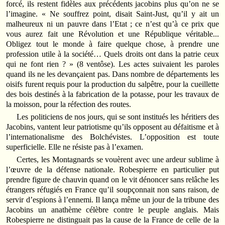
forcé, ils restent fidèles aux précédents jacobins plus qu’on ne se
l’imagine. « Ne souffrez point, disait Saint-Just, qu’il y ait un
malheureux ni un pauvre dans l’Etat ; ce n’est qu’à ce prix que
vous aurez fait une Révolution et une République véritable...
Obligez tout le monde à faire quelque chose, à prendre une
profession utile à la société… Quels droits ont dans la patrie ceux
qui ne font rien ? » (8 ventôse). Les actes suivaient les paroles
quand ils ne les devançaient pas. Dans nombre de départements les
oisifs furent requis pour la production du salpêtre, pour la cueillette
des bois destinés à la fabrication de la potasse, pour les travaux de
la moisson, pour la réfection des routes.
Les politiciens de nos jours, qui se sont institués les héritiers des
Jacobins, vantent leur patriotisme qu’ils opposent au défaitisme et à
l’internationalisme des Bolchévistes. L’opposition est toute
superficielle. Elle ne résiste pas à l’examen.
Certes, les Montagnards se vouèrent avec une ardeur sublime à
l’œuvre de la défense nationale. Robespierre en particulier put
prendre figure de chauvin quand on le vit dénoncer sans relâche les
étrangers réfugiés en France qu’il soupçonnait non sans raison, de
servir d’espions à l’ennemi. Il lança même un jour de la tribune des
Jacobins un anathème célèbre contre le peuple anglais. Mais
Robespierre ne distinguait pas la cause de la France de celle de la