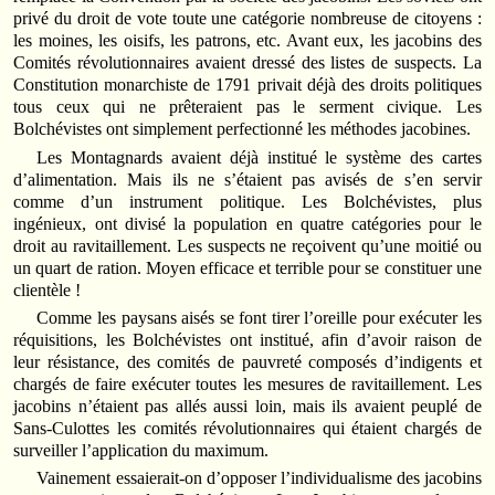
privé du droit de vote toute une catégorie nombreuse de citoyens :
les moines, les oisifs, les patrons, etc. Avant eux, les jacobins des
Comités révolutionnaires avaient dressé des listes de suspects. La
Constitution monarchiste de 1791 privait déjà des droits politiques
tous ceux qui ne prêteraient pas le serment civique. Les
Bolchévistes ont simplement perfectionné les méthodes jacobines.
Les Montagnards avaient déjà institué le système des cartes
d’alimentation. Mais ils ne s’étaient pas avisés de s’en servir
comme d’un instrument politique. Les Bolchévistes, plus
ingénieux, ont divisé la population en quatre catégories pour le
droit au ravitaillement. Les suspects ne reçoivent qu’une moitié ou
un quart de ration. Moyen efficace et terrible pour se constituer une
clientèle !
Comme les paysans aisés se font tirer l’oreille pour exécuter les
réquisitions, les Bolchévistes ont institué, afin d’avoir raison de
leur résistance, des comités de pauvreté composés d’indigents et
chargés de faire exécuter toutes les mesures de ravitaillement. Les
jacobins n’étaient pas allés aussi loin, mais ils avaient peuplé de
Sans-Culottes les comités révolutionnaires qui étaient chargés de
surveiller l’application du maximum.
Vainement essaierait-on d’opposer l’individualisme des jacobins