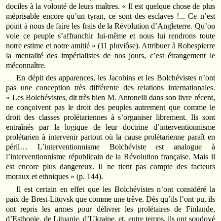
dociles à la volonté de leurs maîtres. « Il est quelque chose de plus
méprisable encore qu’un tyran, ce sont des esclaves !... Ce n’est
point à nous de faire les frais de la Révolution d’Angleterre. Qu’on
voie ce peuple s’affranchir lui-même et nous lui rendrons toute
notre estime et notre amitié » (11 pluviôse). Attribuer à Robespierre
la mentalité des impérialistes de nos jours, c’est étrangement le
méconnaître.
En dépit des apparences, les Jacobins et les Bolchévistes n’ont
pas une conception très différente des relations internationales.
« Les Bolchévistes, dit très bien M. Antonelli dans son livre récent,
ne conçoivent pas le droit des peuples autrement que comme le
droit des classes prolétariennes à s’organiser librement. Ils sont
entraînés par la logique de leur doctrine d’interventionnisme
prolétarien à intervenir partout où la cause prolétarienne paraît en
péril… L’interventionnisme Bolchéviste est analogue à
l’interventionnisme républicain de la Révolution française. Mais il
est encore plus dangereux. Il ne tient pas compte des facteurs
moraux et ethniques » (p. 144).
Il est certain en effet que les Bolchévistes n’ont considéré la
paix de Brest-Litovsk que comme une trêve. Dès qu’ils l’ont pu, ils
ont repris les armes pour délivrer les prolétaires de Finlande,
d’Esthonie, de Lituanie, d’Ukraine, et, entre temps, ils ont soudoyé