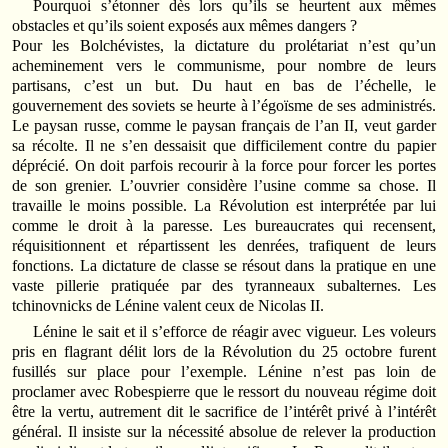
Pourquoi s’étonner dès lors qu’ils se heurtent aux mêmes
obstacles et qu’ils soient exposés aux mêmes dangers ?
Pour les Bolchévistes, la dictature du prolétariat n’est qu’un
acheminement vers le communisme, pour nombre de leurs
partisans, c’est un but. Du haut en bas de l’échelle, le
gouvernement des soviets se heurte à l’égoïsme de ses administrés.
Le paysan russe, comme le paysan français de l’an II, veut garder
sa récolte. Il ne s’en dessaisit que difficilement contre du papier
déprécié. On doit parfois recourir à la force pour forcer les portes
de son grenier. L’ouvrier considère l’usine comme sa chose. Il
travaille le moins possible. La Révolution est interprétée par lui
comme le droit à la paresse. Les bureaucrates qui recensent,
réquisitionnent et répartissent les denrées, trafiquent de leurs
fonctions. La dictature de classe se résout dans la pratique en une
vaste pillerie pratiquée par des tyranneaux subalternes. Les
tchinovnicks de Lénine valent ceux de Nicolas II.
Lénine le sait et il s’efforce de réagir avec vigueur. Les voleurs
pris en flagrant délit lors de la Révolution du 25 octobre furent
fusillés sur place pour l’exemple. Lénine n’est pas loin de
proclamer avec Robespierre que le ressort du nouveau régime doit
être la vertu, autrement dit le sacrifice de l’intérêt privé à l’intérêt
général. Il insiste sur la nécessité absolue de relever la production