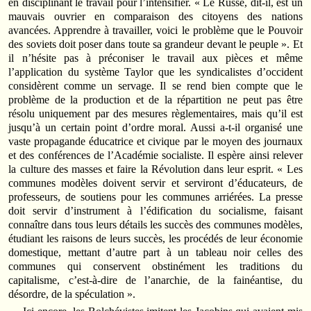
en disciplinant le travail pour l’intensifier. « Le Russe, dit-il, est un
mauvais ouvrier en comparaison des citoyens des nations
avancées. Apprendre à travailler, voici le problème que le Pouvoir
des soviets doit poser dans toute sa grandeur devant le peuple ». Et
il n’hésite pas à préconiser le travail aux pièces et même
l’application du système Taylor que les syndicalistes d’occident
considèrent comme un servage. Il se rend bien compte que le
problème de la production et de la répartition ne peut pas être
résolu uniquement par des mesures règlementaires, mais qu’il est
jusqu’à un certain point d’ordre moral. Aussi a-t-il organisé une
vaste propagande éducatrice et civique par le moyen des journaux
et des conférences de l’Académie socialiste. Il espère ainsi relever
la culture des masses et faire la Révolution dans leur esprit. « Les
communes modèles doivent servir et serviront d’éducateurs, de
professeurs, de soutiens pour les communes arriérées. La presse
doit servir d’instrument à l’édification du socialisme, faisant
connaître dans tous leurs détails les succès des communes modèles,
étudiant les raisons de leurs succès, les procédés de leur économie
domestique, mettant d’autre part à un tableau noir celles des
communes qui conservent obstinément les traditions du
capitalisme, c’est-à-dire de l’anarchie, de la fainéantise, du
désordre, de la spéculation ».