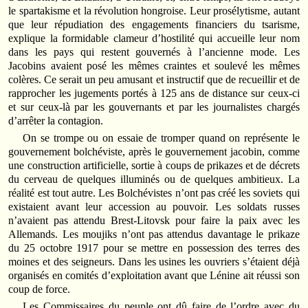
le spartakisme et la révolution hongroise. Leur prosélytisme, autant
que leur répudiation des engagements financiers du tsarisme,
explique la formidable clameur d’hostilité qui accueille leur nom
dans les pays qui restent gouvernés à l’ancienne mode. Les
Jacobins avaient posé les mêmes craintes et soulevé les mêmes
colères. Ce serait un peu amusant et instructif que de recueillir et de
rapprocher les jugements portés à 125 ans de distance sur ceux-ci
et sur ceux-là par les gouvernants et par les journalistes chargés
d’arrêter la contagion.
On se trompe ou on essaie de tromper quand on représente le
gouvernement bolchéviste, après le gouvernement jacobin, comme
une construction artificielle, sortie à coups de prikazes et de décrets
du cerveau de quelques illuminés ou de quelques ambitieux. La
réalité est tout autre. Les Bolchévistes n’ont pas créé les soviets qui
existaient avant leur accession au pouvoir. Les soldats russes
n’avaient pas attendu Brest-Litovsk pour faire la paix avec les
Allemands. Les moujiks n’ont pas attendus davantage le prikaze
du 25 octobre 1917 pour se mettre en possession des terres des
moines et des seigneurs. Dans les usines les ouvriers s’étaient déjà
organisés en comités d’exploitation avant que Lénine ait réussi son
coup de force.
Les Commissaires du peuple ont dû faire de l’ordre avec du