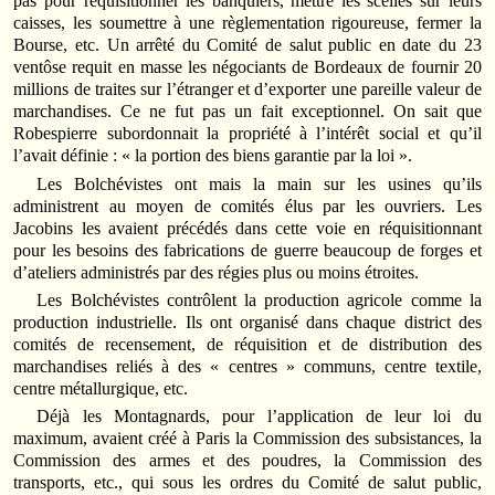
pas pour réquisitionner les banquiers, mettre les scellés sur leurs
caisses, les soumettre à une règlementation rigoureuse, fermer la
Bourse, etc. Un arrêté du Comité de salut public en date du 23
ventôse requit en masse les négociants de Bordeaux de fournir 20
millions de traites sur l’étranger et d’exporter une pareille valeur de
marchandises. Ce ne fut pas un fait exceptionnel. On sait que
Robespierre subordonnait la propriété à l’intérêt social et qu’il
l’avait définie : « la portion des biens garantie par la loi ».
Les Bolchévistes ont mais la main sur les usines qu’ils
administrent au moyen de comités élus par les ouvriers. Les
Jacobins les avaient précédés dans cette voie en réquisitionnant
pour les besoins des fabrications de guerre beaucoup de forges et
d’ateliers administrés par des régies plus ou moins étroites.
Les Bolchévistes contrôlent la production agricole comme la
production industrielle. Ils ont organisé dans chaque district des
comités de recensement, de réquisition et de distribution des
marchandises reliés à des « centres » communs, centre textile,
centre métallurgique, etc.
Déjà les Montagnards, pour l’application de leur loi du
maximum, avaient créé à Paris la Commission des subsistances, la
Commission des armes et des poudres, la Commission des
transports, etc., qui sous les ordres du Comité de salut public,