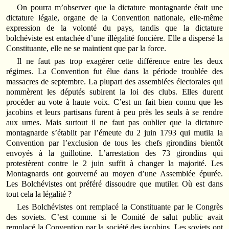
On pourra m’observer que la dictature montagnarde était une
dictature légale, organe de la Convention nationale, elle-même
expression de la volonté du pays, tandis que la dictature
bolchéviste est entachée d’une illégalité foncière. Elle a dispersé la
Constituante, elle ne se maintient que par la force.
Il ne faut pas trop exagérer cette différence entre les deux
régimes. La Convention fut élue dans la période troublée des
massacres de septembre. La plupart des assemblées électorales qui
nommèrent les députés subirent la loi des clubs. Elles durent
procéder au vote à haute voix. C’est un fait bien connu que les
jacobins et leurs partisans furent à peu près les seuls à se rendre
aux urnes. Mais surtout il ne faut pas oublier que la dictature
montagnarde s’établit par l’émeute du 2 juin 1793 qui mutila la
Convention par l’exclusion de tous les chefs girondins bientôt
envoyés à la guillotine. L’arrestation des 73 girondins qui
protestèrent contre le 2 juin suffit à changer la majorité. Les
Montagnards ont gouverné au moyen d’une Assemblée épurée.
Les Bolchévistes ont préféré dissoudre que mutiler. Où est dans
tout cela la légalité ?
Les Bolchévistes ont remplacé la Constituante par le Congrès
des soviets. C’est comme si le Comité de salut public avait
remplacé la Convention par la société des jacobins. Les soviets ont