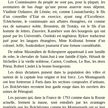
Les Commissaires du peuple ne sont pas, pour la plupart, les
aventuriers de bas étage qu’une presse asservie nous dépeint.
Vladimir Oulianov, dit Lénine, est, comme Lounatcharsky, le fils
d’un conseiller d’Etat en exercice, ayant rang d’Excellence.
Tchitcherine, le commissaire aux affaires étrangères, est comme
eux de naissance noble. Bronstein, dit Trotsky, est le fils d’un
homme de lettres. Zinoviev, Kaménev sont des bourgeois qui ont
passé par les Universités. Ouritski est ingénieur, Rykov traducteur
juré pour les langues étrangères, Mme Kollontaï femme d’un
colonel. Joffe, Soukolnikov jouissent d’une fortune considérable.
De même Maximilien de Robespierre appartenait à une famille
de robe, le chevalier de Saint-Just à une famille d’épée, Hérault de
Séchelles à la vieille noblesse, Carnot, Couthon, Le Bas, les deux
Prieur, Robert Lindet à la bonne bourgeoisie.
Les deux dictatures puisent dans la population des villes et
surtout de la capitale leur origine et leur force. Les Montagnards
ont leur forteresse à Paris dans les sections composées d’artisans.
Les Bolchévistes recrutent leur garde rouge dans les ouvriers des
usines de Pétrograd.
Les paysans qui, dans la France de 1793 comme dans la Russie
actuelle, forment la masse, sont entraînés par les avantages
matériels que les Bolchévistes comme les Montagnards ont su leur