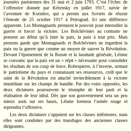
journées parisiennes des 31 mai et 2 juin 1793. C’est l’échec de
l’offensive donnée par Kérensky en juillet 1917, suivie de
l’aventure de Kornilov, qui a permis aux Soviets de réussir
l’émeute de 25 octobre 1917 à Petrograd. Ici une différence
apparente. Les Montagnards prennent le pouvoir pour intensifier la
guerre et forcer la victoire. Les Bolchévistes au contraire ne
pensent au début qu’à faire la paix, la paix à tout prix. Mais
prenons garde que Montagnards et Bolchévistes ne regardent la
paix ou la guerre que comme un moyen de sauver la Révolution.
Devant l’épuisement de la Russie et la lassitude générale, Lénine
se convainc que la paix est un « répit » nécessaire pour consolider
les résultats de son coup de force. Robespierre, à l’inverse, sentant
le patriotisme du pays et connaissant ses ressources, croît que le
salut de la Révolution est attaché invinciblement à la victoire
immédiate sur les champs de bataille. Par des voies opposées, les
deux dictatures poursuivent le triomphe de leur parti et la
réalisation de leur idéal. Dès que son gouvernement sera un peu
mieux assis sur ses bases, Lénine formera l’armée rouge et
reprendra l’offensive.
Les deux dictatures s’appuient sur les classes inférieures, mais
elles sont conduites par des transfuges des anciennes classes
dirigeantes.