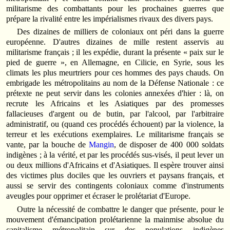
militarisme des combattants pour les prochaines guerres que
prépare la rivalité entre les impérialismes rivaux des divers pays.
Des dizaines de milliers de coloniaux ont péri dans la guerre
européenne. D'autres dizaines de mille restent asservis au
militarisme français ; il les expédie, durant la présente « paix sur le
pied de guerre », en Allemagne, en Cilicie, en Syrie, sous les
climats les plus meurtriers pour ces hommes des pays chauds. On
embrigade les métropolitains au nom de la Défense Nationale : ce
prétexte ne peut servir dans les colonies annexées d'hier : là, on
recrute les Africains et les Asiatiques par des promesses
fallacieuses d'argent ou de butin, par l'alcool, par l'arbitraire
administratif, ou (quand ces procédés échouent) par la violence, la
terreur et les exécutions exemplaires. Le militarisme français se
vante, par la bouche de
Mangin
, de disposer de 400 000 soldats
indigènes ; à la vérité, et par les procédés sus-visés, il peut lever un
ou deux millions d'Africains et d'Asiatiques. Il espère trouver ainsi
des victimes plus dociles que les ouvriers et paysans français, et
aussi se servir des contingents coloniaux comme d'instruments
aveugles pour opprimer et écraser le prolétariat d'Europe.
Outre la nécessité de combattre le danger que présente, pour le
mouvement d'émancipation prolétarienne la mainmise absolue du
capitalisme métropolitain sur des populations indigènes