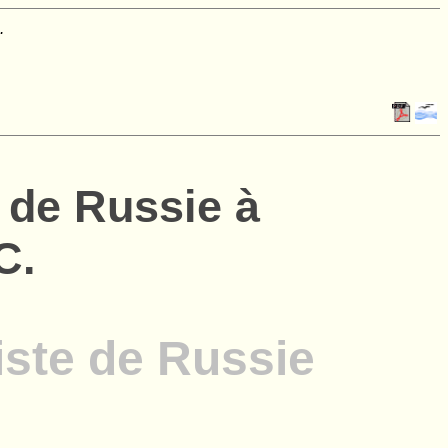
.
. de Russie à
C.
ste de Russie