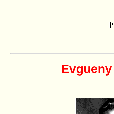
l
Evgueny 