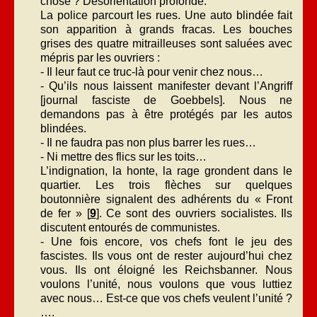
chose ? Désorientation profonde.
La police parcourt les rues. Une auto blindée fait
son apparition à grands fracas. Les bouches
grises des quatre mitrailleuses sont saluées avec
mépris par les ouvriers :
- Il leur faut ce truc-là pour venir chez nous…
- Qu’ils nous laissent manifester devant l’Angriff
[journal fasciste de Goebbels]. Nous ne
demandons pas à être protégés par les autos
blindées.
- Il ne faudra pas non plus barrer les rues…
- Ni mettre des flics sur les toits…
L’indignation, la honte, la rage grondent dans le
quartier. Les trois flèches sur quelques
boutonnière signalent des adhérents du « Front
de fer » [
9
]. Ce sont des ouvriers socialistes. Ils
discutent entourés de communistes.
- Une fois encore, vos chefs font le jeu des
fascistes. Ils vous ont de rester aujourd’hui chez
vous. Ils ont éloigné les Reichsbanner. Nous
voulons l’unité, nous voulons que vous luttiez
avec nous… Est-ce que vos chefs veulent l’unité ?
….