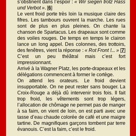
s’obstinent dans l’espoir :
« Wir siegen trotz Hass
und Verbot »
. [
6
]
Le vent froid porte très loin la musique claire des
fifres. Les tambours ouvrent la marche. Les rues
sont de plus en plus pleines. On chante la
chanson de Spartacus. Les drapeaux sont comme
des voiles rouges. De temps en temps le clairon
lance un long appel. Des colonnes, des trottoirs,
des fenêtres, vient la réponse :
« Rot Front !... »
[
7
]
C’est un peu théâtral mais c’est fort
impressionnant.
Arrivé à la Wagner Platz, les porte-drapeaux et les
délégations commencent à former le cortège.
On attend les orateurs. Le froid devient
insupportable. On ne peut rester sans bouger. La
Croix-Rouge a déjà dû intervenir trois fois. Il fait
trop froid, les vêtements sont trop légers,
l’allocation de chômage ne permet pas de manger
à sa faim, on vient de loin, on est parti avec une
tasse d’eau chaude colorée de café et une maigre
tartine. De magnifiques garçons tombent par terre
évanouis. C’est la faim, c’est le froid.