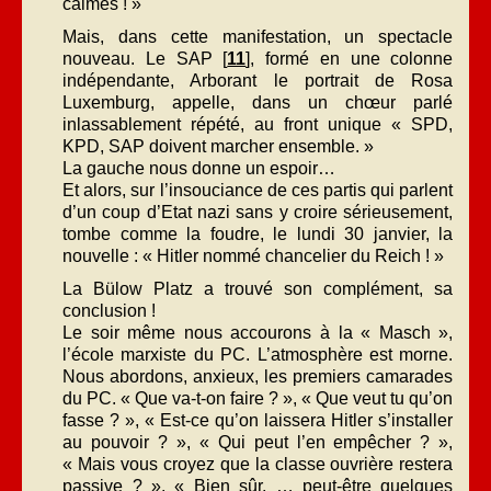
calmes ! »
Mais, dans cette manifestation, un spectacle
nouveau. Le SAP [
11
], formé en une colonne
indépendante, Arborant le portrait de Rosa
Luxemburg, appelle, dans un chœur parlé
inlassablement répété, au front unique « SPD,
KPD, SAP doivent marcher ensemble. »
La gauche nous donne un espoir…
Et alors, sur l’insouciance de ces partis qui parlent
d’un coup d’Etat nazi sans y croire sérieusement,
tombe comme la foudre, le lundi 30 janvier, la
nouvelle : « Hitler nommé chancelier du Reich ! »
La Bülow Platz a trouvé son complément, sa
conclusion !
Le soir même nous accourons à la « Masch »,
l’école marxiste du PC. L’atmosphère est morne.
Nous abordons, anxieux, les premiers camarades
du PC. « Que va-t-on faire ? », « Que veut tu qu’on
fasse ? », « Est-ce qu’on laissera Hitler s’installer
au pouvoir ? », « Qui peut l’en empêcher ? »,
« Mais vous croyez que la classe ouvrière restera
passive ? », « Bien sûr, … peut-être quelques