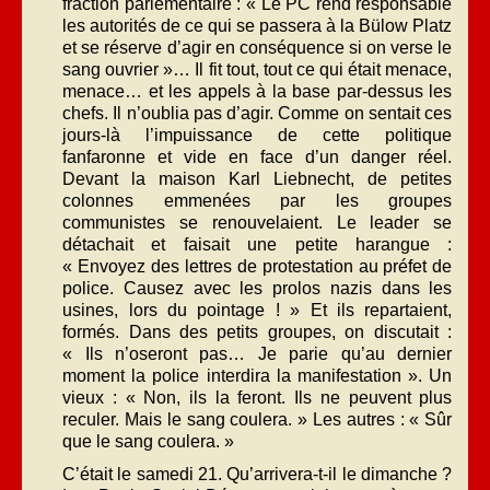
fraction parlementaire : « Le PC rend responsable
les autorités de ce qui se passera à la Bülow Platz
et se réserve d’agir en conséquence si on verse le
sang ouvrier »… Il fit tout, tout ce qui était menace,
menace… et les appels à la base par-dessus les
chefs. Il n’oublia pas d’agir. Comme on sentait ces
jours-là l’impuissance de cette politique
fanfaronne et vide en face d’un danger réel.
Devant la maison Karl Liebnecht, de petites
colonnes emmenées par les groupes
communistes se renouvelaient. Le leader se
détachait et faisait une petite harangue :
« Envoyez des lettres de protestation au préfet de
police. Causez avec les prolos nazis dans les
usines, lors du pointage ! » Et ils repartaient,
formés. Dans des petits groupes, on discutait :
« Ils n’oseront pas… Je parie qu’au dernier
moment la police interdira la manifestation ». Un
vieux : « Non, ils la feront. Ils ne peuvent plus
reculer. Mais le sang coulera. » Les autres : « Sûr
que le sang coulera. »
C’était le samedi 21. Qu’arrivera-t-il le dimanche ?