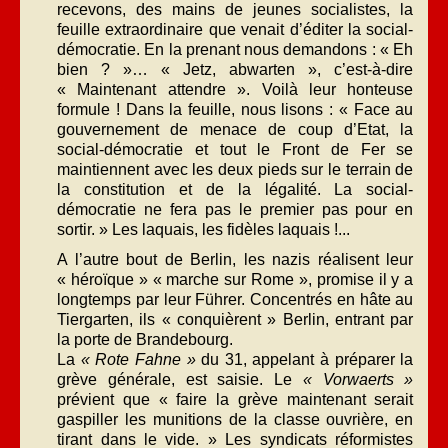
recevons, des mains de jeunes socialistes, la
feuille extraordinaire que venait d’éditer la social-
démocratie. En la prenant nous demandons : « Eh
bien ? »… « Jetz, abwarten », c’est-à-dire
« Maintenant attendre ». Voilà leur honteuse
formule ! Dans la feuille, nous lisons : « Face au
gouvernement de menace de coup d’Etat, la
social-démocratie et tout le Front de Fer se
maintiennent avec les deux pieds sur le terrain de
la constitution et de la légalité. La social-
démocratie ne fera pas le premier pas pour en
sortir. » Les laquais, les fidèles laquais !...
A l’autre bout de Berlin, les nazis réalisent leur
« héroïque » « marche sur Rome », promise il y a
longtemps par leur Führer. Concentrés en hâte au
Tiergarten, ils « conquièrent » Berlin, entrant par
la porte de Brandebourg.
La
« Rote Fahne »
du 31, appelant à préparer la
grève générale, est saisie. Le
« Vorwaerts »
prévient que « faire la grève maintenant serait
gaspiller les munitions de la classe ouvrière, en
tirant dans le vide. » Les syndicats réformistes