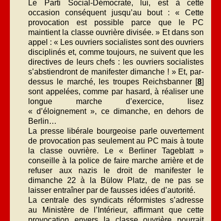
Le Parti Social-Démocrate, lui, est à cette
occasion conséquent jusqu’au bout : « Cette
provocation est possible parce que le PC
maintient la classe ouvrière divisée. » Et dans son
appel : « Les ouvriers socialistes sont des ouvriers
disciplinés et, comme toujours, ne suivent que les
directives de leurs chefs : les ouvriers socialistes
s’abstiendront de manifester dimanche ! » Et, par-
dessus le marché, les troupes Reichsbanner [
8
]
sont appelées, comme par hasard, à réaliser une
longue marche d’exercice, lisez
« d’éloignement », ce dimanche, en dehors de
Berlin…
La presse libérale bourgeoise parle ouvertement
de provocation pas seulement au PC mais à toute
la classe ouvrière. Le « Berliner Tageblatt »
conseille à la police de faire marche arrière et de
refuser aux nazis le droit de manifester le
dimanche 22 à la Bülow Platz, de ne pas se
laisser entraîner par de fausses idées d’autorité.
La centrale des syndicats réformistes s’adresse
au Ministère de l’Intérieur, affirmant que cette
provocation envers la classe ouvrière pourrait