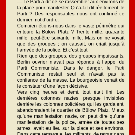
— Le Parti a dit de se rassembler aux environs de
la place pour manifester. Qu’a-t-il dit réellement, le
Parti ? Des responsables nous ont confirmé ce
dernier mot d’ordre.
Combien étions-nous dans le vaste périmètre qui
entoure la Bülow Platz ? Trente mille, quarante
mille, peut-être soixante mille. Mais on ne voyait
que des groupes ; on causait, on criait jusqu’à
l’arrivée de la police. Et c’est tout.
Rien que des groupes, des groupes impuissants.
Berlin ouvrier n’avait pas répondu à l’appel du
Parti Communiste. Dans le danger, le Parti
Communiste restait seul et n’avait pas la
confiance de la masse. La bourgeoisie venait de
le constater d’une façon décisive.
Vers cinq heures et demi, tout était fini. Les
dernières colonnes nazies, presque invisibles
derrière les colonnes policières qui les gardaient,
abandonnaient le quartier de Bülow Platz. Mieux
qu’une manifestation nazie, on peut dire qu’une
manifestation de la police, armée de toutes ses
armes, avait eu lieu sur la place et ses environs.
Dans cette remarque, les militants, de retour dans