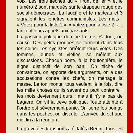
voix. Les trois flèches du « Front de fer » et le
numéro 2 sont marqués sur le drapeau rouge des
social-démocrates. La faucille et le marteau et 3
signalent les fenêtres communistes. Les mots :
« Votez pour la liste 1 », « Votez pour la liste 2 »…
lancent leurs appels aux passants.
La passion politique domine la rue. Partout, on
cause. Des petits groupes se forment dans tous
les coins. Les cyclistes arrêtent leurs vélos. Des
femmes, jeunes et vielles, se mêlent aux
discussions. Chacun porte, à la boutonnière, le
signe distinctif de son parti. On tâche de
convaincre, on apporte des arguments, on a des
accusations contre les chefs, on ménage la
masse. Le ton monte, tous veulent, à la fois, dire
les mille choses qu’ils savent du parti contraire ;
les mots deviennent durs ; mais il n’y a pas de
bagarre. On vit la trêve politique. Toute atteinte à
l’ordre est sévèrement punie. On serre les poings
dans les poches, on discute. L’arrivée du schupo
met fin à la réunion.
La grève des transports a éclaté à Berlin. Tous les