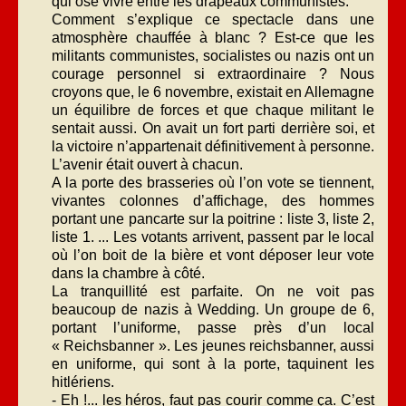
qui ose vivre entre les drapeaux communistes.
Comment s’explique ce spectacle dans une
atmosphère chauffée à blanc ? Est-ce que les
militants communistes, socialistes ou nazis ont un
courage personnel si extraordinaire ? Nous
croyons que, le 6 novembre, existait en Allemagne
un équilibre de forces et que chaque militant le
sentait aussi. On avait un fort parti derrière soi, et
la victoire n’appartenait définitivement à personne.
L’avenir était ouvert à chacun.
A la porte des brasseries où l’on vote se tiennent,
vivantes colonnes d’affichage, des hommes
portant une pancarte sur la poitrine : liste 3, liste 2,
liste 1. ... Les votants arrivent, passent par le local
où l’on boit de la bière et vont déposer leur vote
dans la chambre à côté.
La tranquillité est parfaite. On ne voit pas
beaucoup de nazis à Wedding. Un groupe de 6,
portant l’uniforme, passe près d’un local
« Reichsbanner ». Les jeunes reichsbanner, aussi
en uniforme, qui sont à la porte, taquinent les
hitlériens.
- Eh !... les héros, faut pas courir comme ça. C’est