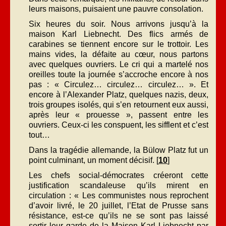
leurs maisons, puisaient une pauvre consolation.
Six heures du soir. Nous arrivons jusqu’à la
maison Karl Liebnecht. Des flics armés de
carabines se tiennent encore sur le trottoir. Les
mains vides, la défaite au cœur, nous partons
avec quelques ouvriers. Le cri qui a martelé nos
oreilles toute la journée s’accroche encore à nos
pas : « Circulez… circulez… circulez… ». Et
encore à l’Alexander Platz, quelques nazis, deux,
trois groupes isolés, qui s’en retournent eux aussi,
après leur « prouesse », passent entre les
ouvriers. Ceux-ci les conspuent, les sifflent et c’est
tout…
Dans la tragédie allemande, la Bülow Platz fut un
point culminant, un moment décisif. [
10
]
Les chefs social-démocrates créeront cette
justification scandaleuse qu’ils mirent en
circulation : « Les communistes nous reprochent
d’avoir livré, le 20 juillet, l’Etat de Prusse sans
résistance, est-ce qu’ils ne se sont pas laissé
sortir leur garde de la Maison Karl Liebnecht par