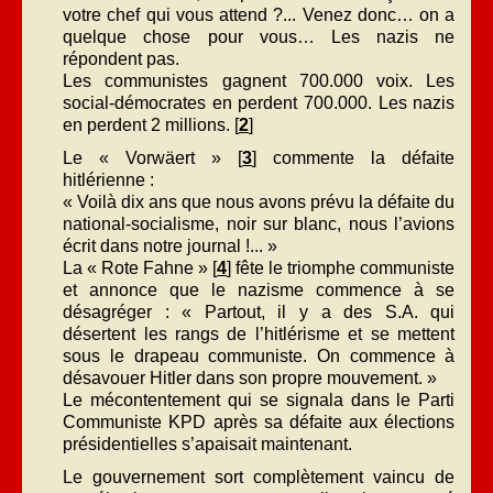
votre chef qui vous attend ?... Venez donc… on a
quelque chose pour vous… Les nazis ne
répondent pas.
Les communistes gagnent 700.000 voix. Les
social-démocrates en perdent 700.000. Les nazis
en perdent 2 millions. [
2
]
Le « Vorwäert » [
3
] commente la défaite
hitlérienne :
« Voilà dix ans que nous avons prévu la défaite du
national-socialisme, noir sur blanc, nous l’avions
écrit dans notre journal !... »
La « Rote Fahne » [
4
] fête le triomphe communiste
et annonce que le nazisme commence à se
désagréger : « Partout, il y a des S.A. qui
désertent les rangs de l’hitlérisme et se mettent
sous le drapeau communiste. On commence à
désavouer Hitler dans son propre mouvement. »
Le mécontentement qui se signala dans le Parti
Communiste KPD après sa défaite aux élections
présidentielles s’apaisait maintenant.
Le gouvernement sort complètement vaincu de