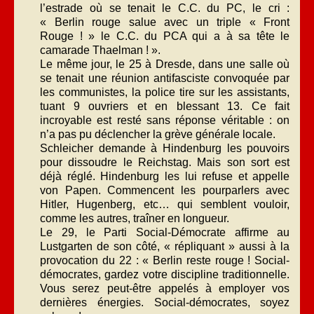
l’estrade où se tenait le C.C. du PC, le cri :
« Berlin rouge salue avec un triple « Front
Rouge ! » le C.C. du PCA qui a à sa tête le
camarade Thaelman ! ».
Le même jour, le 25 à Dresde, dans une salle où
se tenait une réunion antifasciste convoquée par
les communistes, la police tire sur les assistants,
tuant 9 ouvriers et en blessant 13. Ce fait
incroyable est resté sans réponse véritable : on
n’a pas pu déclencher la grève générale locale.
Schleicher demande à Hindenburg les pouvoirs
pour dissoudre le Reichstag. Mais son sort est
déjà réglé. Hindenburg les lui refuse et appelle
von Papen. Commencent les pourparlers avec
Hitler, Hugenberg, etc… qui semblent vouloir,
comme les autres, traîner en longueur.
Le 29, le Parti Social-Démocrate affirme au
Lustgarten de son côté, « répliquant » aussi à la
provocation du 22 : « Berlin reste rouge ! Social-
démocrates, gardez votre discipline traditionnelle.
Vous serez peut-être appelés à employer vos
dernières énergies. Social-démocrates, soyez