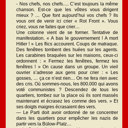
- Nos chefs, nos chefs…. C’est toujours la même
chanson. Est-ce que les vôtres vous dirigent
mieux ? … Que font aujourd’hui vos chefs ? Ils
vous ont de venir ici crier « Rot Front ». Vous
criez, vous ne faites que crier…
Une colonne vient de se former. Tentative de
manifestation. « A bas le gouvernement ! A mort
Hitler ! » Les flics accourent. Coups de matraque.
Des fenêtres tombent des huées sur les agents.
Les carabines braquées sur les maisons, ceux-ci
ordonnent : « Fermez les fenêtres, fermez les
fenêtres ! » On cause dans un groupe. Un vieil
ouvrier s’adresse aux gens pour crier : « Les
gosses, … ça ce n’est rien… On ne fera rien avec
des cris. Où sommes-nous, les 800.000 qui avons
voté communistes ? Descendez de tous les
quartiers, tombez sur la place où ils sont massés
maintenant et écrasez les comme des vers. » Et
ses doigts maigres écrasaient des vers.
— Le Parti doit avoir ordonné de se concentrer
dans les quartiers pour empêcher les nazis de
partir vers la Bülow-Platz…