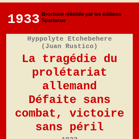
Brochure rééditée par les éditions
1933
Spartacus
Hyppolyte Etchebehere
(Juan Rustico)
La tragédie du
prolétariat
allemand
Défaite sans
combat, victoire
sans péril