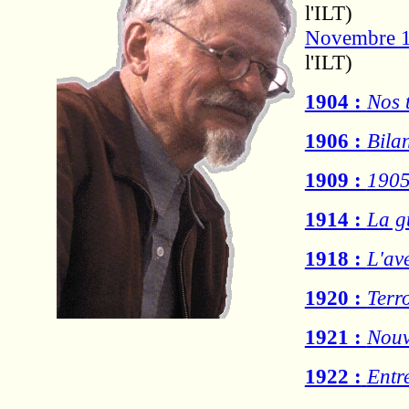
l'ILT)
Novembre 1
l'ILT)
1904 :
Nos 
1906 :
Bilan
1909 :
190
1914 :
La gu
1918 :
L'av
1920 :
Terr
1921 :
Nouv
1922 :
Entre