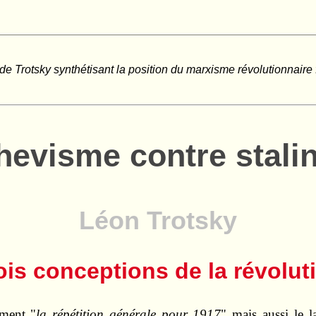
 de Trotsky synthétisant la position du marxisme révolutionnaire
hevisme contre stali
Léon Trotsky
ois conceptions de la révolut
ment "
la répétition générale pour 1917
" mais aussi le l