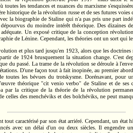
ù toutes les tendances et nuances du marxisme s'esquissèr
tère historique de la révolution russe et de ses futures voie
avec la biographie de Staline qui n'a pas pris une part ind
nt dépourvus du moindre intérêt théorique. Des dizaines 
s adéquate. Un exposé critique de la conception révolution
phie de Lénine. Cependant, les théories ont un sort qui le
olution et plus tard jusqu'en 1923, alors que les doctrines 
à partir de 1924 brusquement la situation change. C'est
ique du passé. La trame de la révolution se déroule à l'env
tations. D'une façon tout à fait inopinée, au premier abord,
e toutes les bévues du trotskysme. Dorénavant, pour un 
l'œuvre théorique "cit venio verbo" de Staline et de ses
pa par la critique de la théorie de la révolution permane
e de celles des menchéviks et des bolchéviks, ne peut manque
 tout caractérisé par son état arriéré. Cependant, un état 
cés avec un délai d'un ou deux siècles. Il engendre une