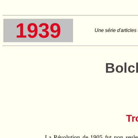
1939
Une série d'articles
Bolc
Tr
La Révolution de 1905 fut non seule