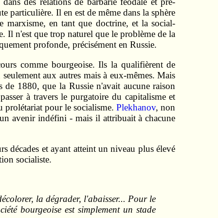
t dans des relations de barbarie féodale et pré-
ute particulière. Il en est de même dans la sphère
e marxisme, en tant que doctrine, et la social-
 Il n'est que trop naturel que le problème de la
éoriquement profonde, précisément en Russie.
 cours comme bourgeoise. Ils la qualifièrent de
n seulement aux autres mais à eux-mêmes. Mais
s de 1880, que la Russie n'avait aucune raison
asser à travers le purgatoire du capitalisme et
du prolétariat pour le socialisme.
Plekhanov
, non
un avenir indéfini - mais il attribuait à chacune
ieurs décades et ayant atteint un niveau plus élevé
ion socialiste.
écolorer, la dégrader, l'abaisser... Pour le
ociété bourgeoise est simplement un stade