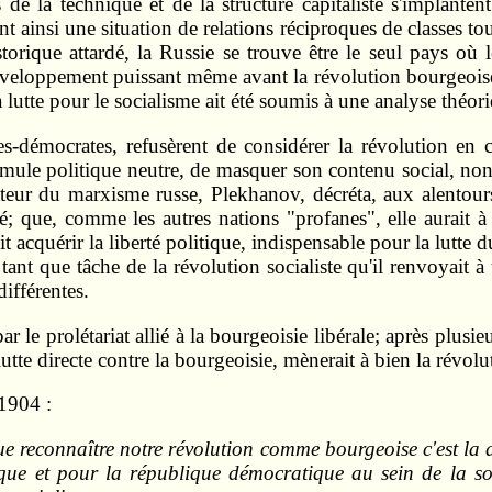
de la technique et de la structure capitaliste s'implanten
t ainsi une situation de relations réciproques de classes to
torique attardé, la Russie se trouve être le seul pays où l
développement puissant même avant la révolution bourgeoise.
 la lutte pour le socialisme ait été soumis à une analyse th
tes-démocrates, refusèrent de considérer la révolution en
mule politique neutre, de masquer son contenu social, no
ateur du marxisme russe, Plekhanov, décréta, aux alentour
; que, comme les autres nations "profanes", elle aurait à p
it acquérir la liberté politique, indispensable pour la lutte 
ant que tâche de la révolution socialiste qu'il renvoyait à 
ifférentes.
par le prolétariat allié à la bourgeoisie libérale; après plus
utte directe contre la bourgeoisie, mènerait à bien la révolut
 1904 :
que reconnaître notre révolution comme bourgeoise c'est la d
litique et pour la république démocratique au sein de la s