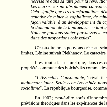
nécessaire dans sa lutte pour la révolution
Les marxistes sont absolument convaincus
Cela signifie que ces transformations dé
tentative de miner le capitalisme, de min
façon valable, à un développement du capi
la domination de la bourgeoisie en tant qu
Nous ne pouvons sauter par-dessus le cad
dans des proportions colossales".
C'est-à-dire nous pouvons créer au sein
limites, Lénine suivait Plekhanov. Le caractère
Il est tout à fait naturel que, dans ce
propriété commune des bolchéviks comme des
"
L'Assemblée Constituante
, écrivait-il
maintenant lutter. Seule cette Assemblée nou
socialisme
". La république bourgeoise, comme arè
En 1907; c'est-à-dire après d'innombra
prévisions théoriques dans les expériences de la