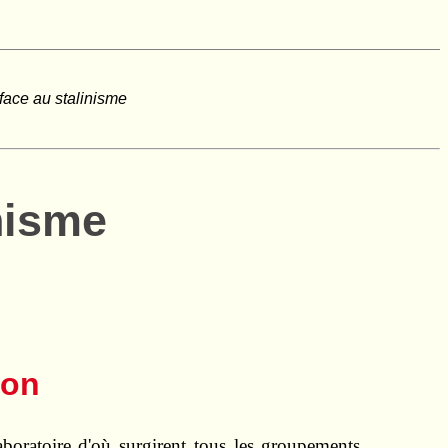
 face au stalinisme
nisme
ion
aboratoire d'où surgirent tous les groupements