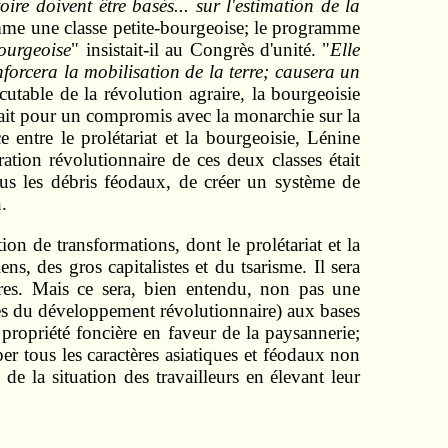
oire doivent être basés... sur l'estimation de la
mme une classe petite-bourgeoise; le programme
ourgeoise
" insistait-il au Congrès d'unité. "
Elle
forcera la mobilisation de la terre; causera un
cutable de la révolution agraire, la bourgeoisie
était pour un compromis avec la monarchie sur la
 entre le prolétariat et la bourgeoisie, Lénine
ration révolutionnaire de ces deux classes était
s les débris féodaux, de créer un système de
.
tion de transformations, dont le prolétariat et la
s, des gros capitalistes et du tsarisme. Il sera
naires. Mais ce sera, bien entendu, non pas une
ires du développement révolutionnaire) aux bases
a propriété foncière en faveur de la paysannerie;
rper tous les caractères asiatiques et féodaux non
de la situation des travailleurs en élevant leur