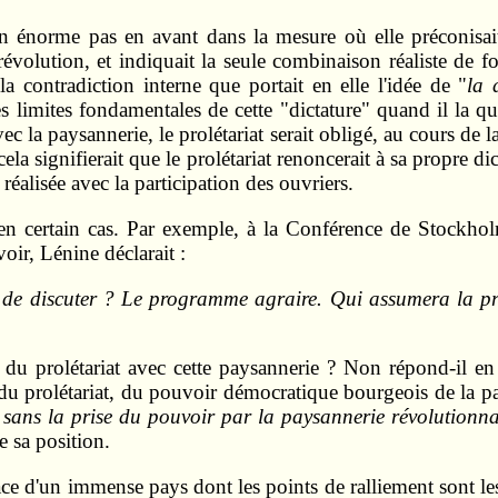
n énorme pas en avant dans la mesure où elle préconisait
volution, et indiquait la seule combinaison réaliste de fo
a contradiction interne que portait en elle l'idée de "
la 
es limites fondamentales de cette "dictature" quand il la qu
c la paysannerie, le prolétariat serait obligé, au cours de 
cela signifierait que le prolétariat renoncerait à sa propre d
 réalisée avec la participation des ouvriers.
e en certain cas. Par exemple, à la Conférence de Stockh
voir, Lénine déclarait :
de discuter ? Le programme agraire. Qui assumera la pr
u prolétariat avec cette paysannerie ? Non répond-il en 
 du prolétariat, du pouvoir démocratique bourgeois de la p
 sans la prise du pouvoir par la paysannerie révolutionna
e sa position.
face d'un immense pays dont les points de ralliement sont le