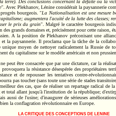
la terre). Des conclusions concernant la défaite ou la vict
e
". Avec Plekhanov, Lénine considérait la paysannerie co
progrès bourgeois. "
La Nationalisation est une mesure b
talisme; augmentera l'acuité de la lutte des classes; ren
sser le prix du grain
". Malgré le caractère bourgeois indis
tion des grands domaines et, précisément pour cette raison, 
sien. A la position de Plekhanov préconisant une alliance
at et la paysannerie. Il proclama que la tâche de la collabo
unique moyen de nettoyer radicalement la Russie de tou
ment du capitalisme sur le modèle américain et non prussien
, ne peut être consacrée que par une dictature, car la réalisa
rovoquera la résistance désespérée des propriétaires terrien
sistance et de repousser les tentatives contre-révolution
 pourra pas toucher (sans toute une série de stades transito
 meilleur des cas, que de réaliser un repartage radical de l
 total allant jusqu'à l'institution de la république; d'exti
s aussi de l'usine; d'inaugurer de sérieuses améliorations 
 bien la conflagration révolutionnaire en Europe.
LA CRITIQUE DES CONCEPTIONS DE LENINE