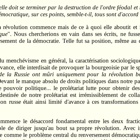
le doit se terminer par la destruction de l'ordre féodal et n
ocratique, sur ces points, semble-t-il, tous sont d'accord 
a révolution commence mais de ce à quoi elle aboutit et il
que
". Nous chercherions en vain dans ses écrits, ne fuss
rsement de la démocratie. Telle fut sa position, même au 
du menchévisme en général, la caractérisation sociologiqu
ance, elle interdisait de provoquer la bourgeoisie par le s
 de la Russie ont mûri uniquement pour la révolution b
ant le manque absolu de droits politiques dans notre pays, 
r le pouvoir politique... le prolétariat lutte pour obtenir
destinée de notre prolétariat est irrémissiblement de coll
 russe était ainsi limité d'avance à ces transformations c
ommence le désaccord fondamental entre les deux fracti
ble de diriger jusqu'au bout sa propre révolution. Avec 
re comme le problème central du renversement démocratiqu