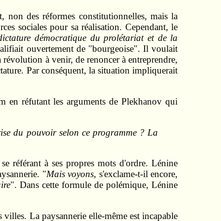
, non des réformes constitutionnelles, mais la
rces sociales pour sa réalisation. Cependant, le
dictature démocratique du prolétariat et de la
alifiait ouvertement de "bourgeoise". Il voulait
la révolution à venir, de renoncer à entreprendre,
ictature. Par conséquent, la situation impliquerait
olm en réfutant les arguments de Plekhanov qui
ise du pouvoir selon ce programme ? La
se référant à ses propres mots d'ordre. Lénine
aysannerie. "
Mais voyons
, s'exclame-t-il encore,
ire
". Dans cette formule de polémique, Lénine
s villes. La paysannerie elle-même est incapable