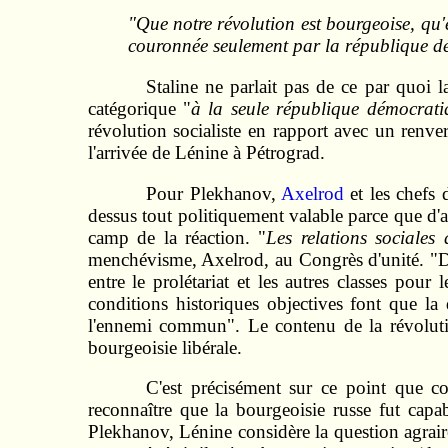
"Que notre révolution est bourgeoise, qu'el
couronnée seulement par la république dém
Staline ne parlait pas de ce par quoi l
catégorique "
à la seule république démocrati
révolution socialiste en rapport avec un renve
l'arrivée de Lénine à Pétrograd.
Pour Plekhanov,
Axelrod
et les chefs 
dessus tout politiquement valable parce que d'av
camp de la réaction. "
Les relations sociales
menchévisme, Axelrod, au Congrès d'unité. "Dev
entre le prolétariat et les autres classes pou
conditions historiques objectives font que la 
l'ennemi commun". Le contenu de la révolution
bourgeoisie libérale.
C'est précisément sur ce point que c
reconnaître que la bourgeoisie russe fut capa
Plekhanov, Lénine considère la question agrai