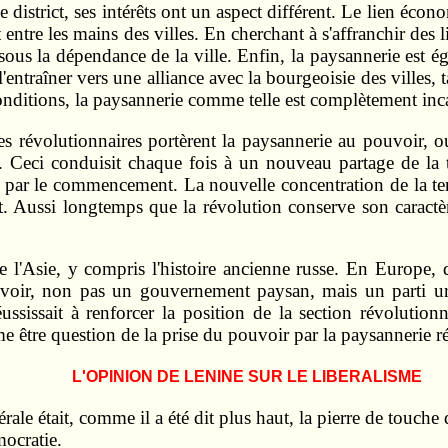
 district, ses intérêts ont un aspect différent. Le lien éco
t entre les mains des villes. En cherchant à s'affranchir des 
sous la dépendance de la ville. Enfin, la paysannerie est ég
'entraîner vers une alliance avec la bourgeoisie des villes,
 conditions, la paysannerie comme telle est complètement in
es révolutionnaires portèrent la paysannerie au pouvoir, o
 Ceci conduisit chaque fois à un nouveau partage de la te
t par le commencement. La nouvelle concentration de la terr
Aussi longtemps que la révolution conserve son caractèr
e de l'Asie, y compris l'histoire ancienne russe. En Euro
uvoir, non pas un gouvernement paysan, mais un parti u
ussissait à renforcer la position de la section révolution
e être question de la prise du pouvoir par la paysannerie r
L'OPINION DE LENINE SUR LE LIBERALISME
érale était, comme il a été dit plus haut, la pierre de touche 
mocratie.