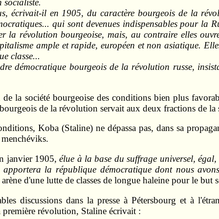
 socialiste.
, écrivait-il en 1905, du caractère bourgeois de la révolu
mocratiques... qui sont devenues indispensables pour la Ru
er la révolution bourgeoise, mais, au contraire elles ouvre
talisme ample et rapide, européen et non asiatique. Elles
e classe...
re démocratique bourgeois de la révolution russe, insista
 de la société bourgeoise des conditions bien plus favorabl
 bourgeois de la révolution servait aux deux fractions de l
s conditions, Koba (Staline) ne dépassa pas, dans sa propaga
 menchéviks.
 en janvier 1905,
élue à la base du suffrage universel, égal, 
s apportera la république démocratique dont nous avons
ne d'une lutte de classes de longue haleine pour le but soci
bles discussions dans la presse à Pétersbourg et à l'étra
 première révolution, Staline écrivait :