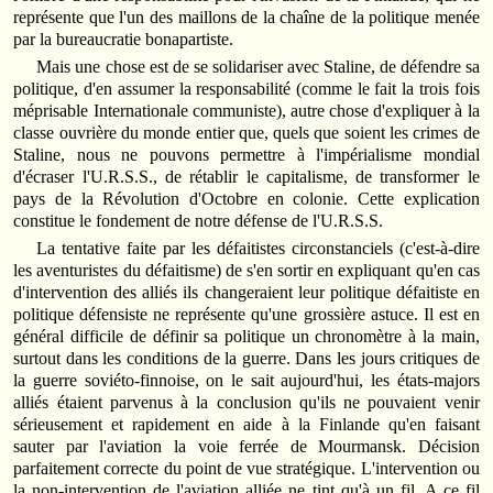
représente que l'un des maillons de la chaîne de la politique menée
par la bureaucratie bonapartiste.
Mais une chose est de se solidariser avec Staline, de défendre sa
politique, d'en assumer la responsabilité (comme le fait la trois fois
méprisable Internationale communiste), autre chose d'expliquer à la
classe ouvrière du monde entier que, quels que soient les crimes de
Staline, nous ne pouvons permettre à l'impérialisme mondial
d'écraser l'U.R.S.S., de rétablir le capitalisme, de transformer le
pays de la Révolution d'Octobre en colonie. Cette explication
constitue le fondement de notre défense de l'U.R.S.S.
La tentative faite par les défaitistes circonstanciels (c'est-à-dire
les aventuristes du défaitisme) de s'en sortir en expliquant qu'en cas
d'intervention des alliés ils changeraient leur politique défaitiste en
politique défensiste ne représente qu'une grossière astuce. Il est en
général difficile de définir sa politique un chronomètre à la main,
surtout dans les conditions de la guerre. Dans les jours critiques de
la guerre soviéto-finnoise, on le sait aujourd'hui, les états-majors
alliés étaient parvenus à la conclusion qu'ils ne pouvaient venir
sérieusement et rapidement en aide à la Finlande qu'en faisant
sauter par l'aviation la voie ferrée de Mourmansk. Décision
parfaitement correcte du point de vue stratégique. L'intervention ou
la non-intervention de l'aviation alliée ne tint qu'à un fil. A ce fil