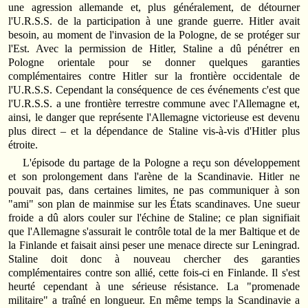
une agression allemande et, plus généralement, de détourner
l'U.R.S.S. de la participation à une grande guerre. Hitler avait
besoin, au moment de l'invasion de la Pologne, de se protéger sur
l'Est. Avec la permission de Hitler, Staline a dû pénétrer en
Pologne orientale pour se donner quelques garanties
complémentaires contre Hitler sur la frontière occidentale de
l'U.R.S.S. Cependant la conséquence de ces événements c'est que
l'U.R.S.S. a une frontière terrestre commune avec l'Allemagne et,
ainsi, le danger que représente l'Allemagne victorieuse est devenu
plus direct – et la dépendance de Staline vis-à-vis d'Hitler plus
étroite.
L'épisode du partage de la Pologne a reçu son développement
et son prolongement dans l'arène de la Scandinavie. Hitler ne
pouvait pas, dans certaines limites, ne pas communiquer à son
"ami" son plan de mainmise sur les États scandinaves. Une sueur
froide a dû alors couler sur l'échine de Staline; ce plan signifiait
que l'Allemagne s'assurait le contrôle total de la mer Baltique et de
la Finlande et faisait ainsi peser une menace directe sur Leningrad.
Staline doit donc à nouveau chercher des garanties
complémentaires contre son allié, cette fois-ci en Finlande. Il s'est
heurté cependant à une sérieuse résistance. La "promenade
militaire" a traîné en longueur. En même temps la Scandinavie a