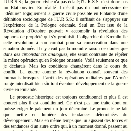
l'U.R.S.S.; la guerre civile n'a pas éclaté; l'U.R.S.S. n'est donc pas
un État ouvrier. En réalité il n'était pas du tout nécessaire de
"déduire" logiquement la guerre civile possible en Finlande d'une
définition sociologique de l'U.R.S.S.; il suffisait de s'appuyer sur
l'expérience de la Pologne orientale. Seul un État issu de la
Révolution d'Octobre pouvait y accomplir la révolution des
rapports de propriété qui s'y produisit. L'oligarchie du Kremlin lie
cette révolution à son combat pour sa conservation dans une
situation donnée. Il n'y avait pas la moindre raison de douter que
dans des circonstances analogues,
elle serait contrainte de répéter
la même opération qu'en Pologne orientale. Voilà seulement ce que
je déclarais. Mais les conditions changèrent dans le cours du
conflit. La guerre comme la révolution connaît souvent des
tournants brusques. L'arrêt des opérations militaires par l'Armée
rouge interdisait bien sûr tout éventuel développement de la guerre
civile en Finlande.
Le pronostic historique est toujours conditionnel et plus il est
concret plus il est conditionnel. Ce n'est pas une traite dont on
puisse exiger le paiement un jour déterminé. Le pronostic ne fait
que mettre en lumière des tendances déterminées du
développement. Mais en même temps que lui agissent des forces et
des tendances d'un autre ordre qui, à un moment donné, passent au