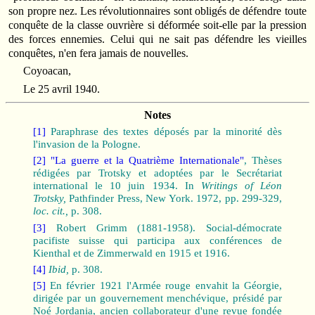
son propre nez. Les révolutionnaires sont obligés de défendre toute
conquête de la classe ouvrière si déformée soit-elle par la pression
des forces ennemies. Celui qui ne sait pas défendre les vieilles
conquêtes, n'en fera jamais de nouvelles.
Coyoacan,
Le 25 avril 1940.
Notes
[1]
Paraphrase des textes déposés par la minorité dès
l'invasion de la Pologne.
[2]
"La guerre et la Quatrième Internationale"
, Thèses
rédigées par Trotsky et adoptées par le Secrétariat
international le 10 juin 1934. In
Writings of Léon
Trotsky,
Pathfinder Press, New York. 1972, pp. 299-329,
loc. cit.,
p. 308.
[3]
Robert Grimm (1881-1958). Social-démocrate
pacifiste suisse qui participa aux conférences de
Kienthal et de Zimmerwald en 1915 et 1916.
[4]
Ibid,
p. 308.
[5]
En février 1921 l'Armée rouge envahit la Géorgie,
dirigée par un gouvernement menchévique, présidé par
Noé Jordania, ancien collaborateur d'une revue fondée