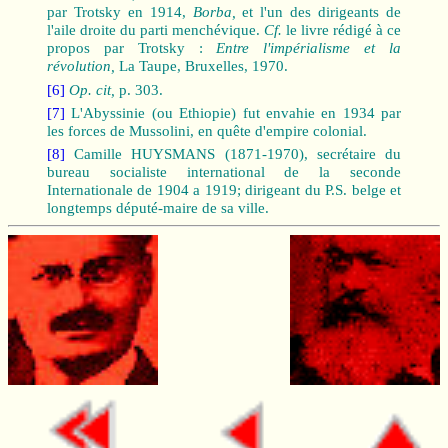
par Trotsky en 1914,
Borba,
et l'un des dirigeants de
l'aile droite du parti menchévique.
Cf.
le livre rédigé à ce
propos par Trotsky :
Entre l'impérialisme et la
révolution,
La Taupe, Bruxelles, 1970.
[6]
Op. cit,
p. 303.
[7]
L'Abyssinie (ou Ethiopie) fut envahie en 1934 par
les forces de Mussolini, en quête d'empire colonial.
[8]
Camille HUYSMANS (1871-1970), secrétaire du
bureau socialiste international de la seconde
Internationale de 1904 a 1919; dirigeant du P.S. belge et
longtemps député-maire de sa ville.