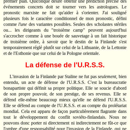
premier plan. Quiconque désire obtenir une prédiction précise des
événements concrets doit se tourner vers les astrologues. Le
pronostic marxiste ne fait qu'aider à s'orienter. J'ai souligné
plusieurs fois le caractère conditionnel de mon pronostic, défini
comme
l'une
des variantes possibles. Seules des scholastes stériles
ou... les dirigeants du "troisième camp" peuvent aujourd'hui
s'accrocher comme à une bouée de sauvetage à un fait historique
de troisième ordre, à savoir que le destin de la Finlande s'est
temporairement réglé plutôt sur celui de la Lithuanie, de la Lettonie
et de l'Esthonie que sur celui de la Pologne orientale.
La défense de l'U.R.S.S.
L'invasion de la Finlande par Staline ne fut pas
seulement,
bien
entendu, un acte de défense de l'U.R.S.S. C'est la bureaucratie
bonapartiste qui définit sa propre politique. Elle se soucie d'abord
de son propre pouvoir, de son prestige, de ses revenus. Elle se
défend elle-même beaucoup mieux qu'elle ne défend l'U.R.S.S.
Elle se défend au compte de l'U.R.S.S. et au compte du prolétariat
mondial. Cela est apparu de façon particulièrement flagrante dans
tout le développement du conflit soviéto-finlandais. Nous ne
pouvons donc porter ni directement ni indirectement ne fût-ce que
l'ombre d'une responsabilité pour l'invasion de la Finlande, qui ne