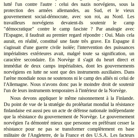
lutté l'un contre l'autre : celui des nazis norvégiens, sous la
protection des armées allemandes, au Sud, et le vieux
gouvernement social-démocrate, avec son roi, au Nord. Les
travailleurs norvégiens devaient-ils soutenir le camp
"démocratique" contre le camp fasciste ? Par analogie avec
l'Espagne, il faudrait au premier regard répondre : Oui. Mais cela
aurait, en réalité, constitué une faute très grave. En Espagne il
s'agissait d'une guerre civile isolée; l'intervention des puissances
impérialistes extérieures avait, malgré toute sa signification, un
caractère secondaire. En Norvège il s'agit du heurt direct et
immédiat de deux camps impérialistes, dont les gouvernements
norvégiens en lutte ne sont que des instruments auxiliaires. Dans
l'arène mondiale nous ne soutenons ni le camp des alliés ni celui de
l'Allemagne. Nous n'avons donc pas le moindre droit de soutenir
l'un de leurs instruments temporaires à l'intérieur de la Norvège.
Nous devons appliquer le même raisonnement à la Finlande.
Du point de vue de la stratégie du prolétariat mondial la résistance
finlandaise est aussi peu un acte de défense nationale indépendante
que la résistance du gouvernement de Norvège. Le gouvernement
norvégien l'a démontré mieux que personne en préférant cesser la
résistance pour ne pas se transformer complètement en base
militaire de l'Angleterre, de la France et des U.S.A. Les facteurs