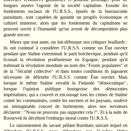
longues années l'agonie de la société capitaliste. Ensuite les
fondements sociaux de l'U.R.S.S., épurés de la bureaucratie
parasitaire, sont capables de garantir un progrès économique et
culturel immense, alors que les fondements du capitalisme ne
peuvent ouvrir à l'humanité qu'un avenir de décomposition plus
grande encore.
Mieux que tout autre, un fait débusque nos critiques braillards :
ils ont continué à considérer l'U.R.S.S. comme un État ouvrier
pendant que Staline exterminait le parti bolchevique, pendant qu'il
écrasait la révolution prolétarienne en Espagne, pendant qu'il
trahissait la révolution mondiale au nom des "Fronts populaires" et
de la "Sécurité collective" et dans toutes conditions ils jugeaient
nécessaire de défendre l'U.R.S.S. comme État ouvrier. Mais
lorsque le même Staline envahit la Finlande "démocratique",
lorsque l'opinion publique bourgeoise des démocraties
impérialistes, qui a couvert et encouragé tous les crimes de Staline
contre les communistes, contre les ouvriers et les paysans, soulève
un inimaginable concert de hurlements, alors nos novateurs
déclarent : "Nous ne pouvons pas supporter cela !". Et à la suite de
Roosevelt ils décrètent l'embargo moral contre l'U.R.S.S.
Le raisonnement du savant pédant Burnham suivant lequel en