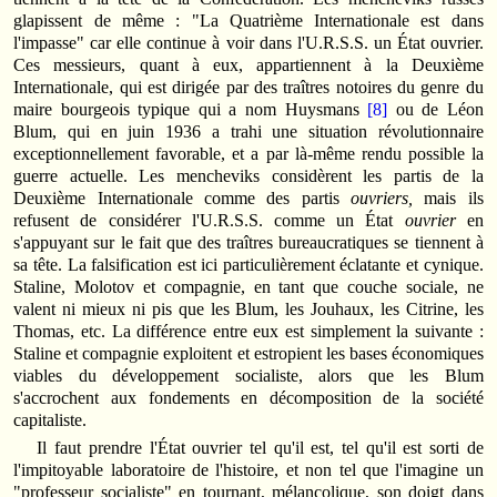
glapissent de même : "La Quatrième Internationale est dans
l'impasse" car elle continue à voir dans l'U.R.S.S. un État ouvrier.
Ces messieurs, quant à eux, appartiennent à la Deuxième
Internationale, qui est dirigée par des traîtres notoires du genre du
maire bourgeois typique qui a nom Huysmans
[8]
ou de Léon
Blum, qui en juin 1936 a trahi une situation révolutionnaire
exceptionnellement favorable, et a par là-même rendu possible la
guerre actuelle. Les mencheviks considèrent les partis de la
Deuxième Internationale comme des partis
ouvriers,
mais ils
refusent de considérer l'U.R.S.S. comme un État
ouvrier
en
s'appuyant sur le fait que des traîtres bureaucratiques se tiennent à
sa tête. La falsification est ici particulièrement éclatante et cynique.
Staline, Molotov et compagnie, en tant que couche sociale, ne
valent ni mieux ni pis que les Blum, les Jouhaux, les Citrine, les
Thomas, etc. La différence entre eux est simplement la suivante :
Staline et compagnie exploitent et estropient les bases économiques
viables du développement socialiste, alors que les Blum
s'accrochent aux fondements en décomposition de la société
capitaliste.
Il faut prendre l'État ouvrier tel qu'il est, tel qu'il est sorti de
l'impitoyable laboratoire de l'histoire, et non tel que l'imagine un
"professeur socialiste" en tournant, mélancolique, son doigt dans