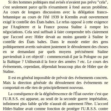
Si des hommes politiques mal avisés n'avaient pas prévu "cela",
c'est seulement parce qu'ils n'examinent à fond aucun problème.
Au cours de longues discussions avec la délégation franco-
britannique au cours de l'été 1939 le Kremlin avait ouvertement
exigé le contrôle des États baltes. Le refus opposé à cette exigence
par l'Angleterre et la France poussa Staline à rompre les
négociations. Cela seul suffisait à faire comprendre très clairement
que l'accord avec Hitler devait au moins garantir à Staline le
contrôle des États baltes. Dans le monde entier des gens
politiquement avertis suivaient justement le déroulement des choses
en se demandant par quels moyens précisément Staline
parviendrait à cet objectif : commencerait-il par la Pologne ou par
la Baltique ? Utiliserait-il la force des armées ? etc. Le cours des
événements, cependant, dépendait beaucoup plus de Hitler que de
Staline.
Il est en général impossible de prévoir des événements concrets.
Mais la direction générale du déroulement des événements ne
comportait en elle rien de principiellement nouveau.
La conséquence de la dégénérescence de l'État ouvrier c'est que
l'U.R.S.S. est apparue, au seuil de la seconde guerre impérialiste,
infiniment plus faible qu'elle n'aurait dû autrement l'être. L'accord
Hitler-Staline avait comme fonction de protéger l'U.R.S.S. contre