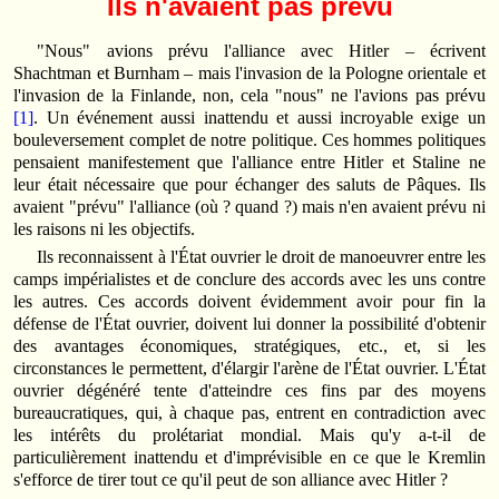
Ils n'avaient pas prévu
"Nous" avions prévu l'alliance avec Hitler – écrivent
Shachtman et Burnham – mais l'invasion de la Pologne orientale et
l'invasion de la Finlande, non, cela "nous" ne l'avions pas prévu
[1]
. Un événement aussi inattendu et aussi incroyable exige un
bouleversement complet de notre politique. Ces hommes politiques
pensaient manifestement que l'alliance entre Hitler et Staline ne
leur était nécessaire que pour échanger des saluts de Pâques. Ils
avaient "prévu" l'alliance (où ? quand ?) mais n'en avaient prévu ni
les raisons ni les objectifs.
Ils reconnaissent à l'État ouvrier le droit de manoeuvrer entre les
camps impérialistes et de conclure des accords avec les uns contre
les autres. Ces accords doivent évidemment avoir pour fin la
défense de l'État ouvrier, doivent lui donner la possibilité d'obtenir
des avantages économiques, stratégiques, etc., et, si les
circonstances le permettent, d'élargir l'arène de l'État ouvrier. L'État
ouvrier dégénéré tente d'atteindre ces fins par des moyens
bureaucratiques, qui, à chaque pas, entrent en contradiction avec
les intérêts du prolétariat mondial. Mais qu'y a-t-il de
particulièrement inattendu et d'imprévisible en ce que le Kremlin
s'efforce de tirer tout ce qu'il peut de son alliance avec Hitler ?