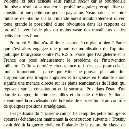
Pologne, et plus délicate sous l'angle
social
car la bourgeoisie
finnoise a résolu à sa manière le problème agraire précapitaliste en
constituant une petite-bourgeoisie paysanne. Néanmoins la victoire
militaire de Staline sur la Finlande aurait indubitablement ouvert
toute grande la possibilité d'une révolution dans les rapports de
propriété avec l'aide plus ou moins vaste des travailleurs et des
petits fermiers finnois.
Pourquoi Staline n'a-t-il donc pas mené ce plan à bien ? Parce
que s'est alors engagée une grandiose mobilisation de l'opinion
publique bourgeoise contre l'U.R.S.S. Parce que l'Angleterre et la
France ont posé sérieusement le problème de l'intervention
militaire. Enfin – dernière circonstance qui n'est pas pour cela la
moins importante – parce que Hitler ne pouvait plus attendre.
L'apparition des troupes anglaises et françaises en Finlande aurait
signifié une menace directe sur les plans scandinaves de Hitler, qui
reposent sur la conspiration et la surprise. Pris dans l'étau d'un
double danger, du côté des alliés et du côté d'Hitler, Staline a
abandonné la soviétisation de la Finlande et s'est limité au contrôle
de quelques positions stratégiques.
Les partisans du "troisième camp" (le camp des petits-bourgeois
apeurés) échafaudent maintenant la construction suivante : Trotsky
avait déduit la guerre civile en Finlande de la nature de classe de