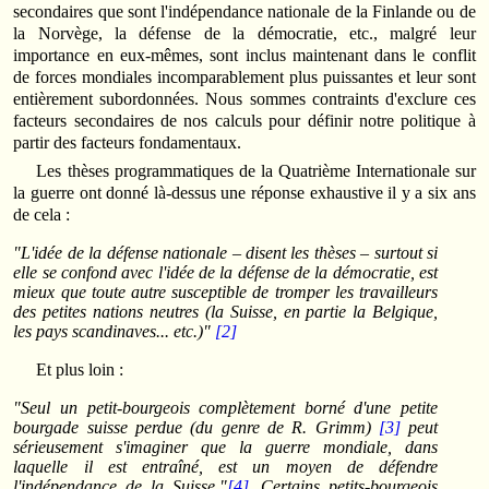
secondaires que sont l'indépendance nationale de la Finlande ou de
la Norvège, la défense de la démocratie, etc., malgré leur
importance en eux-mêmes, sont inclus maintenant dans le conflit
de forces mondiales incomparablement plus puissantes et leur sont
entièrement subordonnées. Nous sommes contraints d'exclure ces
facteurs secondaires de nos calculs pour définir notre politique à
partir des facteurs fondamentaux.
Les thèses programmatiques de la Quatrième Internationale sur
la guerre ont donné là-dessus une réponse exhaustive il y a six ans
de cela :
"L'idée de la défense nationale – disent les thèses – surtout si
elle se confond avec l'idée de la défense de la démocratie, est
mieux que toute autre susceptible de tromper les travailleurs
des petites nations neutres (la Suisse, en partie la Belgique,
les pays scandinaves... etc.)"
[2]
Et plus loin :
"Seul un petit-bourgeois complètement borné d'une petite
bourgade suisse perdue (du genre de R. Grimm)
[3]
peut
sérieusement s'imaginer que la guerre mondiale, dans
laquelle il est entraîné, est un moyen de défendre
l'indépendance de la Suisse."
[4]
. Certains petits-bourgeois