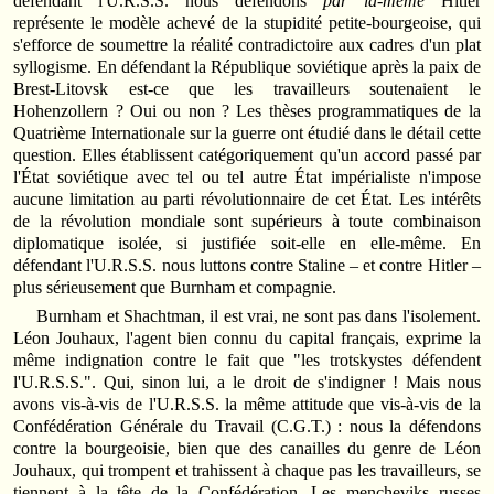
défendant l'U.R.S.S. nous défendons
par là-même
Hitler
représente le modèle achevé de la stupidité petite-bourgeoise, qui
s'efforce de soumettre la réalité contradictoire aux cadres d'un plat
syllogisme. En défendant la République soviétique après la paix de
Brest-Litovsk est-ce que les travailleurs soutenaient le
Hohenzollern ? Oui ou non ? Les thèses programmatiques de la
Quatrième Internationale sur la guerre ont étudié dans le détail cette
question. Elles établissent catégoriquement qu'un accord passé par
l'État soviétique avec tel ou tel autre État impérialiste n'impose
aucune limitation au parti révolutionnaire de cet État. Les intérêts
de la révolution mondiale sont supérieurs à toute combinaison
diplomatique isolée, si justifiée soit-elle en elle-même. En
défendant l'U.R.S.S. nous luttons contre Staline – et contre Hitler –
plus sérieusement que Burnham et compagnie.
Burnham et Shachtman, il est vrai, ne sont pas dans l'isolement.
Léon Jouhaux, l'agent bien connu du capital français, exprime la
même indignation contre le fait que "les trotskystes défendent
l'U.R.S.S.". Qui, sinon lui, a le droit de s'indigner ! Mais nous
avons vis-à-vis de l'U.R.S.S. la même attitude que vis-à-vis de la
Confédération Générale du Travail (C.G.T.) : nous la défendons
contre la bourgeoisie, bien que des canailles du genre de Léon
Jouhaux, qui trompent et trahissent à chaque pas les travailleurs, se
tiennent à la tête de la Confédération. Les mencheviks russes