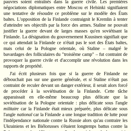
pauvres soient entraînés dans la guerre civile. Les premières
négociations diplomatiques entre Moscou et Helsinki signifiaient
une tentative de résoudre ce problème sur le modèle des États
baltes. L'opposition de la Finlande contraignit le Kremlin à tenter
d'atteindre ses objectifs par la force des armes. Staline ne pouvait
justifier la guerre devant de larges masses qu'en soviétisant la
Finlande. La désignation du gouvernement Kuusinen signifiait que
ce qui attendait la Finlande ce n'était pas le sort des États baltes,
mais celui de la Pologne orientale, où Staline – malgré le
bavardages des folliculaires du "troisième camp" – fut contraint de
provoquer la guerre civile et d'accomplir une révolution dans les
rapports de propriété.
J'ai écrit plusieurs fois que
si
la guerre de Finlande ne
débouchait pas sur une guerre générale, et
si
Staline n'était pas
contraint de reculer devant un danger extérieur, il serait alors forcé
de procéder à la soviétisation de la Finlande. Cette tâche
apparaissait en elle-même beaucoup plus délicate que la
soviétisation de la Pologne orientale : plus délicate sous l'angle
militaire
car la Finlande était mieux préparée, plus délicate sous
l'angle
national
car la Finlande a une longue tradition de lutte pour
l'indépendance nationale contre la Russie alors qu'au contraire les
Ukrainiens et les Biélorusses s'étaient longtemps battus contre la