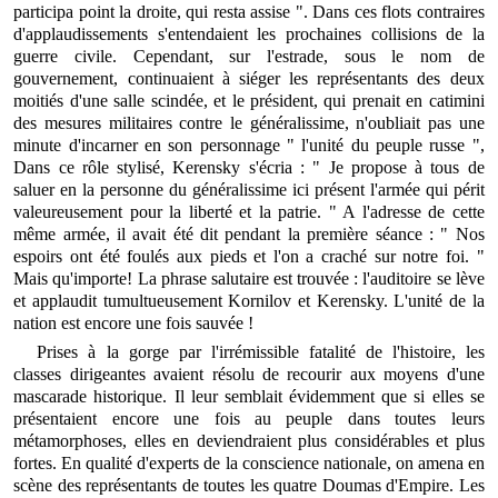
participa point la droite, qui resta assise ". Dans ces flots contraires
d'applaudissements s'entendaient les prochaines collisions de la
guerre civile. Cependant, sur l'estrade, sous le nom de
gouvernement, continuaient à siéger les représentants des deux
moitiés d'une salle scindée, et le président, qui prenait en catimini
des mesures militaires contre le généralissime, n'oubliait pas une
minute d'incarner en son personnage " l'unité du peuple russe ",
Dans ce rôle stylisé, Kerensky s'écria : " Je propose à tous de
saluer en la personne du généralissime ici présent l'armée qui périt
valeureusement pour la liberté et la patrie. " A l'adresse de cette
même armée, il avait été dit pendant la première séance : " Nos
espoirs ont été foulés aux pieds et l'on a craché sur notre foi. "
Mais qu'importe! La phrase salutaire est trouvée : l'auditoire se lève
et applaudit tumultueusement Kornilov et Kerensky. L'unité de la
nation est encore une fois sauvée !
Prises à la gorge par l'irrémissible fatalité de l'histoire, les
classes dirigeantes avaient résolu de recourir aux moyens d'une
mascarade historique. Il leur semblait évidemment que si elles se
présentaient encore une fois au peuple dans toutes leurs
métamorphoses, elles en deviendraient plus considérables et plus
fortes. En qualité d'experts de la conscience nationale, on amena en
scène des représentants de toutes les quatre Doumas d'Empire. Les