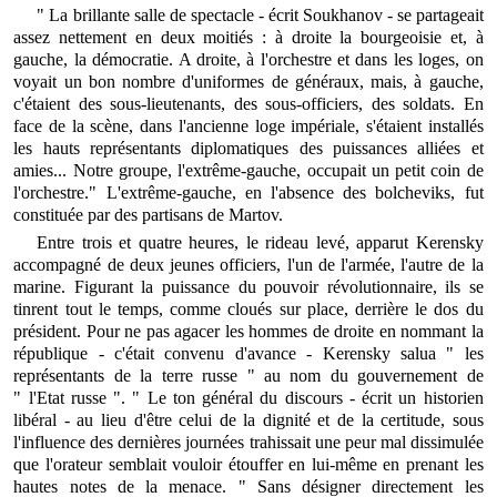
" La brillante salle de spectacle - écrit Soukhanov - se partageait
assez nettement en deux moitiés : à droite la bourgeoisie et, à
gauche, la démocratie. A droite, à l'orchestre et dans les loges, on
voyait un bon nombre d'uniformes de généraux, mais, à gauche,
c'étaient des sous-lieutenants, des sous-officiers, des soldats. En
face de la scène, dans l'ancienne loge impériale, s'étaient installés
les hauts représentants diplomatiques des puissances alliées et
amies... Notre groupe, l'extrême-gauche, occupait un petit coin de
l'orchestre." L'extrême-gauche, en l'absence des bolcheviks, fut
constituée par des partisans de Martov.
Entre trois et quatre heures, le rideau levé, apparut Kerensky
accompagné de deux jeunes officiers, l'un de l'armée, l'autre de la
marine. Figurant la puissance du pouvoir révolutionnaire, ils se
tinrent tout le temps, comme cloués sur place, derrière le dos du
président. Pour ne pas agacer les hommes de droite en nommant la
république - c'était convenu d'avance - Kerensky salua " les
représentants de la terre russe " au nom du gouvernement de
" l'Etat russe ". " Le ton général du discours - écrit un historien
libéral - au lieu d'être celui de la dignité et de la certitude, sous
l'influence des dernières journées trahissait une peur mal dissimulée
que l'orateur semblait vouloir étouffer en lui-même en prenant les
hautes notes de la menace. " Sans désigner directement les