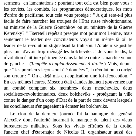
serments, en lamentations : pourtant tout cela est bien pour vous ;
les soviets, les comités, les programmes démocratiques, les mots
d'ordre du pacifisme, tout cela vous protège : " A qui sera-t-il plus
facile de faire marcher les troupes de l'Etat russe révolutionnaire,
au ministre de la Guerre Goutchkov ou au ministre de la Guerre
Kerensky? " Tseretelli répétait presque mot pour mot Lenine, mais
seulement le leader des conciliateurs voyait un mérite là où le
leader de la révolution stigmatisait la trahison. L'orateur se justifie
plus loin d'avoir trop ménagé les bolcheviks :" Je vous le dis, la
révolution était inexpérimentée dans la lutte contre l'anarchie venue
de gauche " (
Tempête d'applaudissements à droite
.) Mais, depuis
que " les premières leçons ont été données ", la révolution a corrigé
son erreur : " On a déjà mis en application une loi d'exception. "
En ces mêmes heures, Moscou était clandestinement gouvernée par
un comité comptant six membres- deux mencheviks, deux
socialistes-révolutionnaires, deux bolcheviks - protégeant la ville
contre le danger d'un coup d'Etat de la part de ceux devant lesquels
les conciliateurs s'engageaient à écraser les bolcheviks.
Le clou de la dernière journée fut la harangue du général
Alexeïev dont l'autorité incarnait le manque de talent des vieux
bureaucrates militaires. Sous les vivats effrénés de la droite,
l'ancien chef d'état-major de Nicolas II, organisateur aussi des