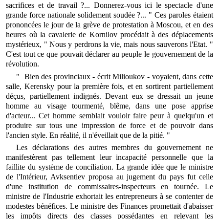
sacrifices et de travail ?... Donnerez-vous ici le spectacle d'une
grande force nationale solidement soudée ?... " Ces paroles étaient
prononcées le jour de la grève de protestation à Moscou, et en des
heures où la cavalerie de Kornilov procédait à des déplacements
mystérieux, " Nous y perdrons la vie, mais nous sauverons l'Etat. "
C'est tout ce que pouvait déclarer au peuple le gouvernement de la
révolution.
" Bien des provinciaux - écrit Milioukov - voyaient, dans cette
salle, Kerensky pour la première fois, et en sortirent partiellement
déçus, partiellement indignés. Devant eux se dressait un jeune
homme au visage tourmenté, blême, dans une pose apprise
d'acteur... Cet homme semblait vouloir faire peur à quelqu'un et
produire sur tous une impression de force et de pouvoir dans
l'ancien style. En réalité, il n'éveillait que de la pitié. "
Les déclarations des autres membres du gouvernement ne
manifestèrent pas tellement leur incapacité personnelle que la
faillite du système de conciliation. La grande idée que le ministre
de l'Intérieur, Avksentiev proposa au jugement du pays fut celle
d'une institution de commissaires-inspecteurs en tournée. Le
ministre de l'Industrie exhortait les entrepreneurs à se contenter de
modestes bénéfices. Le ministre des Finances promettait d'abaisser
les impôts directs des classes possédantes en relevant les