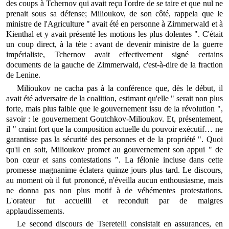
des coups à Tchernov qui avait reçu l'ordre de se taire et que nul ne
prenait sous sa défense; Milioukov, de son côté, rappela que le
ministre de l'Agriculture " avait été en personne à Zirnmerwald et à
Kienthal et y avait présenté les motions les plus dolentes ". C'était
un coup direct, à la tète : avant de devenir ministre de la guerre
impérialiste, Tchernov avait effectivement signé certains
documents de la gauche de Zimmerwald, c'est-à-dire de la fraction
de Lenine.
Milioukov ne cacha pas à la conférence que, dès le début, il
avait été adversaire de la coalition, estimant qu'elle " serait non plus
forte, mais plus faible que le gouvernement issu de la révolution ",
savoir : le gouvernement Goutchkov-Milioukov. Et, présentement,
il " craint fort que la composition actuelle du pouvoir exécutif… ne
garantisse pas la sécurité des personnes et de la propriété ". Quoi
qu'il en soit, Milioukov promet au gouvernement son appui " de
bon cœur et sans contestations ". La félonie incluse dans cette
promesse magnanime éclatera quinze jours plus tard. Le discours,
au moment où il fut prononcé, n'éveilla aucun enthousiasme, mais
ne donna pas non plus motif à de véhémentes protestations.
L'orateur fut accueilli et reconduit par de maigres
applaudissements.
Le second discours de Tseretelli consistait en assurances, en