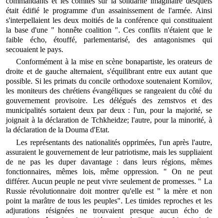
commandants et les comités sur la solidarité imaginaire desquels
était édifié le programme d'un assainissement de l'armée. Ainsi
s'interpellaient les deux moitiés de la conférence qui constituaient
la base d'une " honnête coalition ". Ces conflits n'étaient que le
faible écho, étouffé, parlementarisé, des antagonismes qui
secouaient le pays.
Conformément à la mise en scène bonapartiste, les orateurs de
droite et de gauche alternaient, s'équilibrant entre eux autant que
possible. Si les primats du concile orthodoxe soutenaient Kornilov,
les moniteurs des chrétiens évangéliques se rangeaient du côté du
gouvernement provisoire. Les délégués des zemstvos et des
municipalités sortaient deux par deux : l'un, pour la majorité, se
joignait à la déclaration de Tchkheidze; l'autre, pour la minorité, à
la déclaration de la Douma d'Etat.
Les représentants des nationalités opprimées, l'un après l'autre,
assuraient le gouvernement de leur patriotisme, mais les suppliaient
de ne pas les duper davantage : dans leurs régions, mêmes
fonctionnaires, mêmes lois, même oppression. " On ne peut
différer. Aucun peuple ne peut vivre seulement de promesses. " La
Russie révolutionnaire doit montrer qu'elle est " la mère et non
point la marâtre de tous les peuples". Les timides reproches et les
adjurations résignées ne trouvaient presque aucun écho de