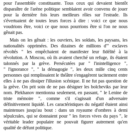
pour l'assemblée constituante. Tous ceux qui devaient bientôt
disparaître de l'arène politique semblaient avoir convenu de jouer
pour la dernière fois leurs meilleurs rôles sur l'estrade. Ils
s'évertuaient de toutes leurs forces à dire : voici ce que nous
voudrions être, voici ce que nous pourrions être si l'on ne nous
gênait pas.
Mais on les gênait : les ouvriers, les soldats, les paysans, les
nationalités opprimées. Des dizaines de millions d'" esclaves
révoltés " les empêchaient de manifester leur fidélité à la
révolution. A Moscou, où ils avaient cherché un refuge, ils étaient
talonnés par la grève. Persécutées par " l'inintelligence ",
" l'ignorance ", " la démagogie ", les deux mille cinq cents
personnes qui remplissaient le théâtre s'engagèrent tacitement entre
elles à ne pas dissiper l'illusion scénique. Il ne fut pas question de
la grève. On prit soin de ne pas désigner les bolcheviks par leur
nom. Plekhanov mentionna seulement, en passant, " le Lenine de
triste mémoire ", comme s'il s'agissait d'un adversaire
définitivement liquidé. Les caractéristiques du négatif étaient ainsi
maintenues jusqu'au bout : dans un royaume d'ombres à demi
sépulcrales, qui se donnaient pour " les forces vives du pays ", le
véritable leader populaire ne pouvait figurer autrement qu'en
qualité de défunt politique.