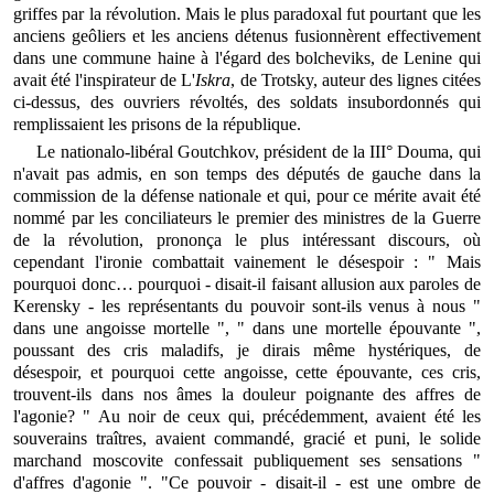
griffes par la révolution. Mais le plus paradoxal fut pourtant que les
anciens geôliers et les anciens détenus fusionnèrent effectivement
dans une commune haine à l'égard des bolcheviks, de Lenine qui
avait été l'inspirateur de L'
Iskra
, de Trotsky, auteur des lignes citées
ci-dessus, des ouvriers révoltés, des soldats insubordonnés qui
remplissaient les prisons de la république.
Le nationalo-libéral Goutchkov, président de la III° Douma, qui
n'avait pas admis, en son temps des députés de gauche dans la
commission de la défense nationale et qui, pour ce mérite avait été
nommé par les conciliateurs le premier des ministres de la Guerre
de la révolution, prononça le plus intéressant discours, où
cependant l'ironie combattait vainement le désespoir : " Mais
pourquoi donc… pourquoi - disait-il faisant allusion aux paroles de
Kerensky - les représentants du pouvoir sont-ils venus à nous "
dans une angoisse mortelle ", " dans une mortelle épouvante ",
poussant des cris maladifs, je dirais même hystériques, de
désespoir, et pourquoi cette angoisse, cette épouvante, ces cris,
trouvent-ils dans nos âmes la douleur poignante des affres de
l'agonie? " Au noir de ceux qui, précédemment, avaient été les
souverains traîtres, avaient commandé, gracié et puni, le solide
marchand moscovite confessait publiquement ses sensations "
d'affres d'agonie ". "Ce pouvoir - disait-il - est une ombre de