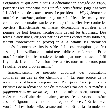
s'organiser et qui devait, sous la dénomination abrégée de
Vikjel
,
jouer dans les prochains mois un rôle considérable, joignit sa voix
à la déclaration des conciliateurs. Le président du
Vikjel
, démocrate
modéré et extrême patriote, traça un vif tableau des manigances
contre-révolutionnaires sur le réseau : perfides offensives contre les
ouvriers, licenciements en masse, dérogations arbitraires à la
journée de huit heures, inculpations devant les tribunaux. Des
forces clandestines, dirigées par des centres cachés mais influents,
tentent évidemment de provoquer à la bataille les cheminots
allumés. L'ennemi est insaisissable. " Le contre-espionnage s'est
assoupi, la surveillance du ministère public est endormie. " Et ce
modéré entre tous les modérés termina par une menace : " Si
l'hydre de la contre-révolution lève la tête, nous marcherons pour
l'étouffer de nos propres mains. "
Immédiatement se présente, apportant des accusations
contraires, un des as des cheminots : " La pure source de la
révolution s'est trouvée empoisonnée. Pourquoi? Parce que les buts
idéalistes de la révolution ont été remplacés par des buts matériels
(
applaudissements de droite
). " Dans le même esprit, Roditchev,
cadet et propriétaire de domaines, accuse les ouvriers de s'être
assimilé l'ignominieux mot d'ordre reçu de France : " Enrichissez-
vous! " Les bolcheviks assureront bientôt à la formule de