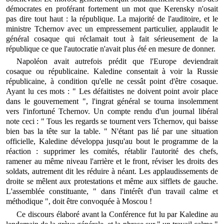
démocrates en proférant fortement un mot que Kerensky n'osait
pas dire tout haut : la république. La majorité de l'auditoire, et le
ministre Tchernov avec un empressement particulier, applaudit le
général cosaque qui réclamait tout à fait sérieusement de la
république ce que l'autocratie n'avait plus été en mesure de donner.
Napoléon avait autrefois prédit que l'Europe deviendrait
cosaque ou républicaine. Kaledine consentait à voir la Russie
républicaine, à condition qu'elle ne cessât point d'être cosaque.
Ayant lu ces mots : " Les défaitistes ne doivent point avoir place
dans le gouvernement ", l'ingrat général se tourna insolemment
vers l'infortuné Tchernov. Un compte rendu d'un journal libéral
note ceci : " Tous les regards se tournent vers Tchernov, qui baisse
bien bas la tête sur la table. " N'étant pas lié par une situation
officielle, Kaledine développa jusqu'au bout le programme de la
réaction : supprimer les comités, rétablir l'autorité des chefs,
ramener au même niveau l'arrière et le front, réviser les droits des
soldats, autrement dit les réduire à néant. Les applaudissements de
droite se mêlent aux protestations et même aux sifflets de gauche.
L'assemblée constituante, " dans l'intérêt d'un travail calme et
méthodique ", doit être convoquée à Moscou !
Ce discours élaboré avant la Conférence fut lu par Kaledine au