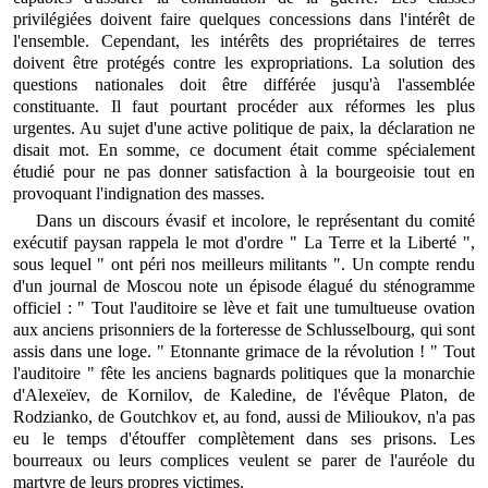
privilégiées doivent faire quelques concessions dans l'intérêt de
l'ensemble. Cependant, les intérêts des propriétaires de terres
doivent être protégés contre les expropriations. La solution des
questions nationales doit être différée jusqu'à l'assemblée
constituante. Il faut pourtant procéder aux réformes les plus
urgentes. Au sujet d'une active politique de paix, la déclaration ne
disait mot. En somme, ce document était comme spécialement
étudié pour ne pas donner satisfaction à la bourgeoisie tout en
provoquant l'indignation des masses.
Dans un discours évasif et incolore, le représentant du comité
exécutif paysan rappela le mot d'ordre " La Terre et la Liberté ",
sous lequel " ont péri nos meilleurs militants ". Un compte rendu
d'un journal de Moscou note un épisode élagué du sténogramme
officiel : " Tout l'auditoire se lève et fait une tumultueuse ovation
aux anciens prisonniers de la forteresse de Schlusselbourg, qui sont
assis dans une loge. " Etonnante grimace de la révolution ! " Tout
l'auditoire " fête les anciens bagnards politiques que la monarchie
d'Alexeïev, de Kornilov, de Kaledine, de l'évêque Platon, de
Rodzianko, de Goutchkov et, au fond, aussi de Milioukov, n'a pas
eu le temps d'étouffer complètement dans ses prisons. Les
bourreaux ou leurs complices veulent se parer de l'auréole du
martyre de leurs propres victimes.