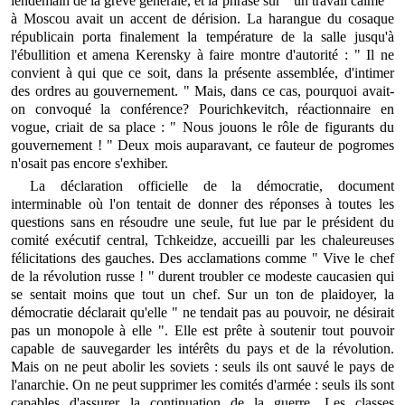
lendemain de la grève générale, et la phrase sur " un travail calme "
à Moscou avait un accent de dérision. La harangue du cosaque
républicain porta finalement la température de la salle jusqu'à
l'ébullition et amena Kerensky à faire montre d'autorité : " Il ne
convient à qui que ce soit, dans la présente assemblée, d'intimer
des ordres au gouvernement. " Mais, dans ce cas, pourquoi avait-
on convoqué la conférence? Pourichkevitch, réactionnaire en
vogue, criait de sa place : " Nous jouons le rôle de figurants du
gouvernement ! " Deux mois auparavant, ce fauteur de pogromes
n'osait pas encore s'exhiber.
La déclaration officielle de la démocratie, document
interminable où l'on tentait de donner des réponses à toutes les
questions sans en résoudre une seule, fut lue par le président du
comité exécutif central, Tchkeidze, accueilli par les chaleureuses
félicitations des gauches. Des acclamations comme " Vive le chef
de la révolution russe ! " durent troubler ce modeste caucasien qui
se sentait moins que tout un chef. Sur un ton de plaidoyer, la
démocratie déclarait qu'elle " ne tendait pas au pouvoir, ne désirait
pas un monopole à elle ". Elle est prête à soutenir tout pouvoir
capable de sauvegarder les intérêts du pays et de la révolution.
Mais on ne peut abolir les soviets : seuls ils ont sauvé le pays de
l'anarchie. On ne peut supprimer les comités d'armée : seuls ils sont
capables d'assurer la continuation de la guerre. Les classes