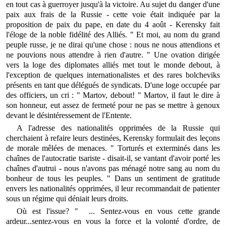
en tout cas à guerroyer jusqu'à la victoire. Au sujet du danger d'une
paix aux frais de la Russie - cette voie était indiquée par la
proposition de paix du pape, en date du 4 août - Kerensky fait
l'éloge de la noble fidélité des Alliés. " Et moi, au nom du grand
peuple russe, je ne dirai qu'une chose : nous ne nous attendions et
ne pouvions nous attendre à rien d'autre. " Une ovation dirigée
vers la loge des diplomates alliés met tout le monde debout, à
l'exception de quelques internationalistes et des rares bolcheviks
présents en tant que délégués de syndicats. D'une loge occupée par
des officiers, un cri : " Martov, debout! " Martov, il faut le dire à
son honneur, eut assez de fermeté pour ne pas se mettre à genoux
devant le désintéressement de l'Entente.
A l'adresse des nationalités opprimées de la Russie qui
cherchaient à refaire leurs destinées, Kerensky formulait des leçons
de morale mêlées de menaces. " Torturés et exterminés dans les
chaînes de l'autocratie tsariste - disait-il, se vantant d'avoir porté les
chaînes d'autrui - nous n'avons pas ménagé notre sang au nom du
bonheur de tous les peuples. " Dans un sentiment de gratitude
envers les nationalités opprimées, il leur recommandait de patienter
sous un régime qui déniait leurs droits.
Où est l'issue? " ... Sentez-vous en vous cette grande
ardeur...sentez-vous en vous la force et la volonté d'ordre, de