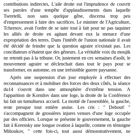
contributions indirectes, L'aile droite eut l'imprudence de couvrir
ses paroles d'une tempête d'applaudissements dans laquelle
Tseretelli, non sans quelque gêne, discerna trop peu
d'empressement à faire des sacrifices. Le ministre de l'Agriculture,
Tchernov, avait l'ordre de se taire tout à fait pour ne pas taquiner
les alliés de droite en agitant devant eux la menace d'une
expropriation des terres. Dans l'intérêt de l'union nationale il avait
été décidé de feindre que la question agraire n'existait pas. Les
conciliateurs n'étaient que des gêneurs. La véritable voix du moujik
ne retentit pas à la tribune. Or, justement en ces semaines d'août, le
mouvement agraire se déclenchait dans tout le pays pour se
transformer, en automne, en une irrésistible guerre paysanne.
Après une suspension d'un jour employée à effectuer des
reconnaissances et à mobiliser des forces des deux côtés, la séance
du14 s'ouvrit dans une atmosphère d'extrême tension. A
l'apparition de Kornilov dans une loge, la droite de la Conférence
lui fait un tumultueux accueil. La moitié de l'assemblée, la gauche,
reste presque tout entière assise. Les cris : " Debout! "
s'accompagnent de grossières injures venues d'une loge occupée
par des officiers. Lorsque se présente le gouvernement, la gauche
fait à Kerensky une longue ovation à laquelle, comme en témoigne
Milioukov, " cette fois-ci, tout aussi démonstrativement, ne