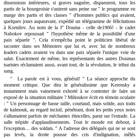
dissensions intérieures, si graves naguère, disparurent, tous les
partis de la bourgeoisie s'unirent sans peine sur " le programme en
marge des partis et des classes " d'hommes publics qui avaient,
quelques jours auparavant, expédié un télégramme de félicitations
à Kornilov. Au nom de la I° Douma - celle de1906! - le cadet
Nabokov repoussait " l'hypothèse même de la possibilité d'une
paix séparée ". Cela n'empêcha point le politicien libéral de
raconter dans ses Mémoires que lui et, avec lui de nombreux
leaders cadets avaient vu dans une paix séparée l'unique voie de
salut. Exactement de même, les représentants des autres Doumas
tsaristes réclamaient aussi, avant tout, de la révolution, le tribut du
sang.
" La parole est à vous, général! " La séance approche du
moment critique. Que dira le généralissime que Kerensky a
instamment mais vainement exhorté à se contenter de faire un
exposé de la situation militaire ? Milioukov écrit en témoin oculaire
: " Un personnage de basse taille, courtaud, mais solide, aux traits
de kalmouk, au regard incisif, pénétrant, dont les petits yeux noirs
s'allumaient parfois de méchantes étincelles, parut sur l'estrade. La
salle trépide d'applaudissements. Tout le monde est debout, à
l'exception… des soldats. " A l'adresse des délégués qui ne se sont
pas levés, la droite pousse des cris d'indignation, mêlés