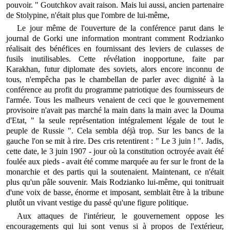
pouvoir. " Goutchkov avait raison. Mais lui aussi, ancien partenaire
de Stolypine, n'était plus que l'ombre de lui-même,
Le jour même de l'ouverture de la conférence parut dans le
journal de Gorki une information montrant comment Rodzianko
réalisait des bénéfices en fournissant des leviers de culasses de
fusils inutilisables. Cette révélation inopportune, faite par
Karakhan, futur diplomate des soviets, alors encore inconnu de
tous, n'empêcha pas le chambellan de parler avec dignité à la
conférence au profit du programme patriotique des fournisseurs de
l'armée. Tous les malheurs venaient de ceci que le gouvernement
provisoire n'avait pas marché la main dans la main avec la Douma
d'Etat, " la seule représentation intégralement légale de tout le
peuple de Russie ". Cela sembla déjà trop. Sur les bancs de la
gauche l'on se mit à rire. Des cris retentirent : " Le 3 juin ! ". Jadis,
cette date, le 3 juin 1907 - jour où la constitution octroyée avait été
foulée aux pieds - avait été comme marquée au fer sur le front de la
monarchie et des partis qui la soutenaient. Maintenant, ce n'était
plus qu'un pâle souvenir. Mais Rodzianko lui-même, qui tonitruait
d'une voix de basse, énorme et imposant, semblait être à la tribune
plutôt un vivant vestige du passé qu'une figure politique.
Aux attaques de l'intérieur, le gouvernement oppose les
encouragements qui lui sont venus si à propos de l'extérieur,