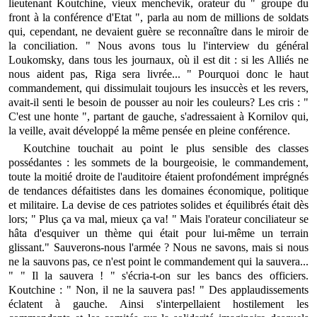
lieutenant Koutchine, vieux menchevik, orateur du " groupe du
front à la conférence d'Etat ", parla au nom de millions de soldats
qui, cependant, ne devaient guère se reconnaître dans le miroir de
la conciliation. " Nous avons tous lu l'interview du général
Loukomsky, dans tous les journaux, où il est dit : si les Alliés ne
nous aident pas, Riga sera livrée... " Pourquoi donc le haut
commandement, qui dissimulait toujours les insuccès et les revers,
avait-il senti le besoin de pousser au noir les couleurs? Les cris : "
C'est une honte ", partant de gauche, s'adressaient à Kornilov qui,
la veille, avait développé la même pensée en pleine conférence.
Koutchine touchait au point le plus sensible des classes
possédantes : les sommets de la bourgeoisie, le commandement,
toute la moitié droite de l'auditoire étaient profondément imprégnés
de tendances défaitistes dans les domaines économique, politique
et militaire. La devise de ces patriotes solides et équilibrés était dès
lors; " Plus ça va mal, mieux ça va! " Mais l'orateur conciliateur se
hâta d'esquiver un thème qui était pour lui-même un terrain
glissant." Sauverons-nous l'armée ? Nous ne savons, mais si nous
ne la sauvons pas, ce n'est point le commandement qui la sauvera...
" " Il la sauvera ! " s'écria-t-on sur les bancs des officiers.
Koutchine : " Non, il ne la sauvera pas! " Des applaudissements
éclatent à gauche. Ainsi s'interpellaient hostilement les