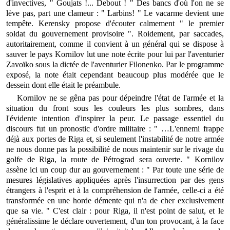
d'invectives, " Goujats !... Debout ! " Des bancs d'où l'on ne se
lève pas, part une clameur : " Larbins! " Le vacarme devient une
tempête. Kerensky propose d'écouter calmement " le premier
soldat du gouvernement provisoire ". Roidement, par saccades,
autoritairement, comme il convient à un général qui se dispose à
sauver le pays Kornilov lut une note écrite pour lui par l'aventurier
Zavoïko sous la dictée de l'aventurier Filonenko. Par le programme
exposé, la note était cependant beaucoup plus modérée que le
dessein dont elle était le préambule.
Kornilov ne se gêna pas pour dépeindre l'état de l'armée et la
situation du front sous les couleurs les plus sombres, dans
l'évidente intention d'inspirer la peur. Le passage essentiel du
discours fut un pronostic d'ordre militaire : " …L'ennemi frappe
déjà aux portes de Riga et, si seulement l'instabilité de notre armée
ne nous donne pas la possibilité de nous maintenir sur le rivage du
golfe de Riga, la route de Pétrograd sera ouverte. " Kornilov
assène ici un coup dur au gouvernement : " Par toute une série de
mesures législatives appliquées après l'insurrection par des gens
étrangers à l'esprit et à la compréhension de l'armée, celle-ci a été
transformée en une horde démente qui n'a de cher exclusivement
que sa vie. " C'est clair : pour Riga, il n'est point de salut, et le
généralissime le déclare ouvertement, d'un ton provocant, à la face