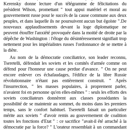
Kerensky donne lecture d'un télégramme de félicitations du
président Wilson, promettant " tout appui matériel et moral au
gouvernement russe pour le succès de la cause commune aux deux
peuples, et dans laquelle ils ne poursuivent aucun but égoïste ".De
nouveaux applaudissements devant la loge diplomatique ne
peuvent étouffer l'anxiété provoquée dans la moitié de droite par la
dépêche de Washington : l'éloge du désintéressement signifiait trop
nettement pour les impérialistes russes l'ordonnance de se mettre à
la diète.
Au nom de la démocratie conciliatrice, son leader reconnu,
Tseretelli, défendait les soviets et les comités d'armée comme on
défend pour l'honneur une cause perdue d'avance. " On ne peut
encore enlever ces échafaudages, l'édifice de la libre Russie
révolutionnaire n'étant pas entièrement construit. " Après
l'insurrection, " les masses populaires, à proprement parler,
n'avaient foi en personne qu'en elles-mêmes " : seuls les efforts des
soviets conciliateurs donnèrent aux classes possédantes la
possibilité de se maintenir au sommet, du moins dans les premiers
temps, sans le confort habituel. Tseretelli faisait un particulier
mérite aux soviets " d'avoir remis au gouvernement de coalition
toutes les fonctions d'Etat " : ce sacrifice "avait-il été arraché à la
démocratie par la force? " L'orateur ressemblait à un commandant