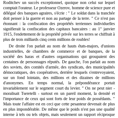
Roditchev un succès exceptionnel, quoique non celui sur lequel
comptait l'orateur. Le professeur Ozerov, homme de science pure et
délégué des banques agraires, s'écrie : " Le soldat dans la tranchée
doit penser à la guerre et non au partage de la terre. " Ce n'est pas
étonnant : la confiscation des propriétés terriennes individuelles
signifierait la confiscation des capitaux bancaires : au 1° janvier
1915, l'endettement de la propriété privée sur les terres se chiffrait à
plus de trois milliards cinq cents millions de roubles!
De droite l'on parlait au nom de hauts états-majors, d'unions
industrielles, de chambres de commerce et de banques, de la
société des haras et d'autres organisations qui groupaient des
centaines de personnages réputés. De gauche, l'on parlait au nom
des soviets, des comités d'armée, des syndicats, des municipalités
démocratiques, des coopératives, derrière lesquels s'entrevoyaient,
sur un fond lointain, des millions et des dizaines de millions
d'anonymes. En temps normal, la prépondérance portait
invariablement sur le segment court du levier. " On ne peut nier -
moralisait Tseretelli - surtout en un pareil moment, la densité et
l'importance de ceux qui sont forts de leur poids de possédants. "
Mais toute l'affaire est en ceci que cette pesanteur devenait de plus
en plus impondérable. De même que le poids n'est pas une qualité
interne à tels ou tels objets, mais seulement un rapport réciproque