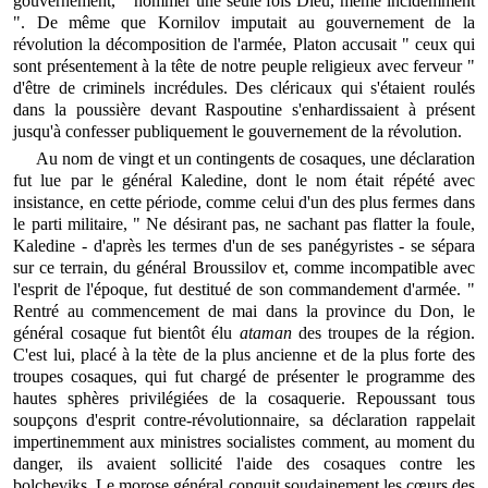
gouvernement, " nommer une seule fois Dieu, même incidemment
". De même que Kornilov imputait au gouvernement de la
révolution la décomposition de l'armée, Platon accusait " ceux qui
sont présentement à la tête de notre peuple religieux avec ferveur "
d'être de criminels incrédules. Des cléricaux qui s'étaient roulés
dans la poussière devant Raspoutine s'enhardissaient à présent
jusqu'à confesser publiquement le gouvernement de la révolution.
Au nom de vingt et un contingents de cosaques, une déclaration
fut lue par le général Kaledine, dont le nom était répété avec
insistance, en cette période, comme celui d'un des plus fermes dans
le parti militaire, " Ne désirant pas, ne sachant pas flatter la foule,
Kaledine - d'après les termes d'un de ses panégyristes - se sépara
sur ce terrain, du général Broussilov et, comme incompatible avec
l'esprit de l'époque, fut destitué de son commandement d'armée. "
Rentré au commencement de mai dans la province du Don, le
général cosaque fut bientôt élu
ataman
des troupes de la région.
C'est lui, placé à la tète de la plus ancienne et de la plus forte des
troupes cosaques, qui fut chargé de présenter le programme des
hautes sphères privilégiées de la cosaquerie. Repoussant tous
soupçons d'esprit contre-révolutionnaire, sa déclaration rappelait
impertinemment aux ministres socialistes comment, au moment du
danger, ils avaient sollicité l'aide des cosaques contre les
bolcheviks. Le morose général conquit soudainement les cœurs des