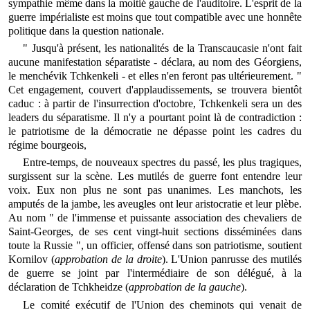
sympathie même dans la moitié gauche de l'auditoire. L'esprit de la
guerre impérialiste est moins que tout compatible avec une honnête
politique dans la question nationale.
" Jusqu'à présent, les nationalités de la Transcaucasie n'ont fait
aucune manifestation séparatiste - déclara, au nom des Géorgiens,
le menchévik Tchkenkeli - et elles n'en feront pas ultérieurement. "
Cet engagement, couvert d'applaudissements, se trouvera bientôt
caduc : à partir de l'insurrection d'octobre, Tchkenkeli sera un des
leaders du séparatisme. Il n'y a pourtant point là de contradiction :
le patriotisme de la démocratie ne dépasse point les cadres du
régime bourgeois,
Entre-temps, de nouveaux spectres du passé, les plus tragiques,
surgissent sur la scène. Les mutilés de guerre font entendre leur
voix. Eux non plus ne sont pas unanimes. Les manchots, les
amputés de la jambe, les aveugles ont leur aristocratie et leur plèbe.
Au nom " de l'immense et puissante association des chevaliers de
Saint-Georges, de ses cent vingt-huit sections disséminées dans
toute la Russie ", un officier, offensé dans son patriotisme, soutient
Kornilov (
approbation de la droite
). L'Union panrusse des mutilés
de guerre se joint par l'intermédiaire de son délégué, à la
déclaration de Tchkheidze (
approbation de la gauche
).
Le comité exécutif de l'Union des cheminots qui venait de