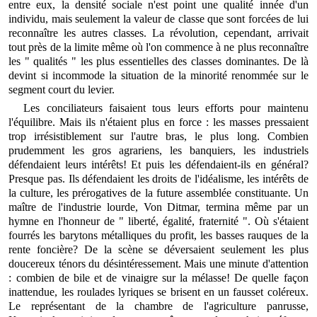
entre eux, la densité sociale n'est point une qualité innée d'un
individu, mais seulement la valeur de classe que sont forcées de lui
reconnaître les autres classes. La révolution, cependant, arrivait
tout près de la limite même où l'on commence à ne plus reconnaître
les " qualités " les plus essentielles des classes dominantes. De là
devint si incommode la situation de la minorité renommée sur le
segment court du levier.
Les conciliateurs faisaient tous leurs efforts pour maintenu
l'équilibre. Mais ils n'étaient plus en force : les masses pressaient
trop irrésistiblement sur l'autre bras, le plus long. Combien
prudemment les gros agrariens, les banquiers, les industriels
défendaient leurs intérêts! Et puis les défendaient-ils en général?
Presque pas. Ils défendaient les droits de l'idéalisme, les intérêts de
la culture, les prérogatives de la future assemblée constituante. Un
maître de l'industrie lourde, Von Ditmar, termina même par un
hymne en l'honneur de " liberté, égalité, fraternité ". Où s'étaient
fourrés les barytons métalliques du profit, les basses rauques de la
rente foncière? De la scène se déversaient seulement les plus
doucereux ténors du désintéressement. Mais une minute d'attention
: combien de bile et de vinaigre sur la mélasse! De quelle façon
inattendue, les roulades lyriques se brisent en un fausset coléreux.
Le représentant de la chambre de l'agriculture panrusse,