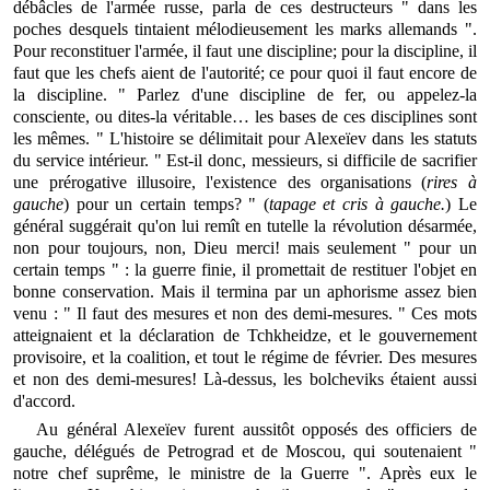
débâcles de l'armée russe, parla de ces destructeurs " dans les
poches desquels tintaient mélodieusement les marks allemands ".
Pour reconstituer l'armée, il faut une discipline; pour la discipline, il
faut que les chefs aient de l'autorité; ce pour quoi il faut encore de
la discipline. " Parlez d'une discipline de fer, ou appelez-la
consciente, ou dites-la véritable… les bases de ces disciplines sont
les mêmes. " L'histoire se délimitait pour Alexeïev dans les statuts
du service intérieur. " Est-il donc, messieurs, si difficile de sacrifier
une prérogative illusoire, l'existence des organisations (
rires à
gauche
) pour un certain temps? " (
tapage et cris à gauche.
) Le
général suggérait qu'on lui remît en tutelle la révolution désarmée,
non pour toujours, non, Dieu merci! mais seulement " pour un
certain temps " : la guerre finie, il promettait de restituer l'objet en
bonne conservation. Mais il termina par un aphorisme assez bien
venu : " Il faut des mesures et non des demi-mesures. " Ces mots
atteignaient et la déclaration de Tchkheidze, et le gouvernement
provisoire, et la coalition, et tout le régime de février. Des mesures
et non des demi-mesures! Là-dessus, les bolcheviks étaient aussi
d'accord.
Au général Alexeïev furent aussitôt opposés des officiers de
gauche, délégués de Petrograd et de Moscou, qui soutenaient "
notre chef suprême, le ministre de la Guerre ". Après eux le