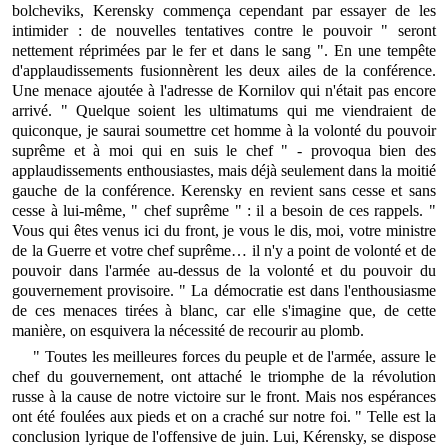
bolcheviks, Kerensky commença cependant par essayer de les
intimider : de nouvelles tentatives contre le pouvoir " seront
nettement réprimées par le fer et dans le sang ". En une tempête
d'applaudissements fusionnèrent les deux ailes de la conférence.
Une menace ajoutée à l'adresse de Kornilov qui n'était pas encore
arrivé. " Quelque soient les ultimatums qui me viendraient de
quiconque, je saurai soumettre cet homme à la volonté du pouvoir
suprême et à moi qui en suis le chef " - provoqua bien des
applaudissements enthousiastes, mais déjà seulement dans la moitié
gauche de la conférence. Kerensky en revient sans cesse et sans
cesse à lui-même, " chef suprême " : il a besoin de ces rappels. "
Vous qui êtes venus ici du front, je vous le dis, moi, votre ministre
de la Guerre et votre chef suprême… il n'y a point de volonté et de
pouvoir dans l'armée au-dessus de la volonté et du pouvoir du
gouvernement provisoire. " La démocratie est dans l'enthousiasme
de ces menaces tirées à blanc, car elle s'imagine que, de cette
manière, on esquivera la nécessité de recourir au plomb.
" Toutes les meilleures forces du peuple et de l'armée, assure le
chef du gouvernement, ont attaché le triomphe de la révolution
russe à la cause de notre victoire sur le front. Mais nos espérances
ont été foulées aux pieds et on a craché sur notre foi. " Telle est la
conclusion lyrique de l'offensive de juin. Lui, Kérensky, se dispose