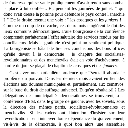
de forteresse qui se vante publiquement d'avoir rendu sans combat
la place à lui confiée... Et, pendant les journées de juillet, " qui
donc avait dressé la poitrine pour défendre le pays contre l'anarchie
? " De la droite retentit une voix : " les cosaques et les
junkers
! "
Comme un coup de cravache, ces deux mots cinglèrent le flot des
lieux communs démocratiques. L'aile bourgeoise de la conférence
comprenait parfaitement l’effet salutaire des services rendus par les
conciliateurs. Mais la gratitude n'est point un sentiment politique.
La bourgeoisie se hâtait de tirer ses conclusions des bons offices
qu'elle devait à la démocratie : le chapitre des socialistes-
révolutionnaires et des mencheviks était en voie d'achèvement; à
l'ordre du jour se plaçait le chapitre des cosaques et des
junkers
.
C'est avec une particulière prudence que Tseretelli aborda le
problème du pouvoir. Dans les derniers mois avaient eu lieu des
élections aux doumas municipales et, partiellement, aux zemstvos,
sur la base du droit de suffrage universel. Et qu'en résultait-il ? Les
délégations des municipalités démocratiques se trouvèrent, à la
conférence d'Etat, dans le groupe de gauche, avec les soviets, sous
la direction des mêmes partis, socialistes-révolutionnaires et
mencheviks. Si les cadets ont l'intention d'insister sur leur
revendication : en finir avec toute dépendance du gouvernement,
vis-à-vis de la démocratie, à quoi bon alors une assemblée