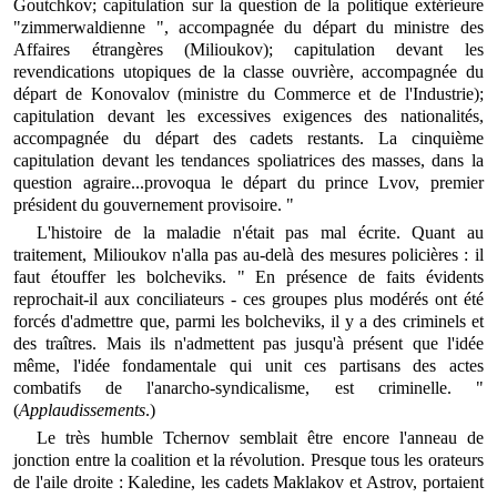
Goutchkov; capitulation sur la question de la politique extérieure
"zimmerwaldienne ", accompagnée du départ du ministre des
Affaires étrangères (Milioukov); capitulation devant les
revendications utopiques de la classe ouvrière, accompagnée du
départ de Konovalov (ministre du Commerce et de l'Industrie);
capitulation devant les excessives exigences des nationalités,
accompagnée du départ des cadets restants. La cinquième
capitulation devant les tendances spoliatrices des masses, dans la
question agraire...provoqua le départ du prince Lvov, premier
président du gouvernement provisoire. "
L'histoire de la maladie n'était pas mal écrite. Quant au
traitement, Milioukov n'alla pas au-delà des mesures policières : il
faut étouffer les bolcheviks. " En présence de faits évidents
reprochait-il aux conciliateurs - ces groupes plus modérés ont été
forcés d'admettre que, parmi les bolcheviks, il y a des criminels et
des traîtres. Mais ils n'admettent pas jusqu'à présent que l'idée
même, l'idée fondamentale qui unit ces partisans des actes
combatifs de l'anarcho-syndicalisme, est criminelle. "
(
Applaudissements
.)
Le très humble Tchernov semblait être encore l'anneau de
jonction entre la coalition et la révolution. Presque tous les orateurs
de l'aile droite : Kaledine, les cadets Maklakov et Astrov, portaient