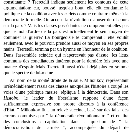
constituante ? Tseretelli indiqua seulement les contours de cette
argumentation; car, poussé jusqu'au bout, elle eût condamné la
politique de la coalition avec les cadets comme contraire même à la
démocratie formelle. On accuse la révolution d'abuser de discours
sur la paix ? Mais les classes possédantes ne comprennent-elles pas
que le mot d'ordre de la paix est actuellement le seul moyen de
continuer la guerre? La bourgeoisie le comprenait : elle voulût
seulement, avec le pouvoir, prendre aussi ce moyen en ses propres
mains. Tseretelli termina par un hymne en l'honneur de la coalition.
Dans l'assemblée scindée qui n'apercevait pas d'issue, les lieux
communs des conciliateurs tintèrent pour la dernière fois avec une
nuance d'espoir. Mais Tseretelli aussi n'était déjà plus en somme
que le spectre de lui-même.
Au nom de la moitié droite de la salle, Milioukov, représentant
irrémédiablement rassis des classes auxquelles l'histoire a coupé les
voies d'une politique rassise, répliqua à la démocratie. Dans son
Histoire
, le leader du libéralisme rapporte d'une façon
suffisamment expressive son propre discours à la conférence
d'Etat. " Milioukov fit... un relevé succinct, basé sur des faits, des
erreurs commises par " la démocratie révolutionnaire " et en tira
des conclusions : capitulation dans la question de " la
démocratisation de l'armée ", accompagnée du départ de