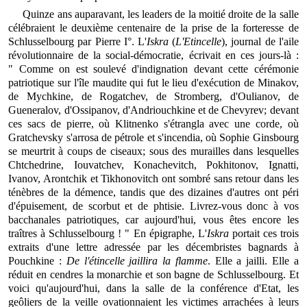
Quinze ans auparavant, les leaders de la moitié droite de la salle
célébraient le deuxième centenaire de la prise de la forteresse de
Schlusselbourg par Pierre I°. L'
Iskra
(
L'Etincelle
), journal de l'aile
révolutionnaire de la social-démocratie, écrivait en ces jours-là :
" Comme on est soulevé d'indignation devant cette cérémonie
patriotique sur l'île maudite qui fut le lieu d'exécution de Minakov,
de Mychkine, de Rogatchev, de Stromberg, d'Oulianov, de
Gueneralov, d'Ossipanov, d'Andriouchkine et de Chevyrev; devant
ces sacs de pierre, où Klitnenko s'étrangla avec une corde, où
Gratchevsky s'arrosa de pétrole et s'incendia, où Sophie Ginsbourg
se meurtrit à coups de ciseaux; sous des murailles dans lesquelles
Chtchedrine, Iouvatchev, Konachevitch, Pokhitonov, Ignatti,
Ivanov, Arontchik et Tikhonovitch ont sombré sans retour dans les
ténèbres de la démence, tandis que des dizaines d'autres ont péri
d'épuisement, de scorbut et de phtisie. Livrez-vous donc à vos
bacchanales patriotiques, car aujourd'hui, vous êtes encore les
traîtres à Schlusselbourg ! " En épigraphe, L'
Iskra
portait ces trois
extraits d'une lettre adressée par les décembristes bagnards à
Pouchkine :
De l'étincelle jaillira la flamme
. Elle a jailli. Elle a
réduit en cendres la monarchie et son bagne de Schlusselbourg. Et
voici qu'aujourd'hui, dans la salle de la conférence d'Etat, les
geôliers de la veille ovationnaient les victimes arrachées à leurs