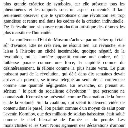
plus grande créatrice de symboles, car elle présente tous les
phénomènes et les rapports sous un aspect concentré. Il faut
seulement observer que le symbolisme d'une révolution est trop
grandiose et rentre mal dans les cadres de la création individuelle.
De là résulte une si pauvre reproduction artistique des drames les
plus massifs de l'humanité.
La conférence d'Etat de Moscou s'acheva par un échec qui était
sûr d'avance. Elle ne créa rien, ne résolut rien. En revanche, elle
laissa à l'histoire un cliché inestimable, quoique négatif, de la
révolution, où la lumière apparaît comme une ombre, où la
faiblesse parade comme une force, la cupidité comme du
désintéressement, la félonie comme la plus haute vertu. Le plus
puissant parti de la révolution, qui déjà dans dix semaines devait
arriver au pouvoir, se trouva relégué au seuil de la conférence
comme une quantité négligeable. En revanche, on prenait au
sérieux " le parti du socialisme d'évolution " que personne ne
connaissait. Kerensky se présentait comme l'incarnation de la force
et de la volonté. Sur la coalition, qui s'était totalement vidée de
contenu dans le passé, l'on parlait comme d'un moyen de salut pour
l'avenir. Kornilov, que des millions de soldats haïssaient, était salué
comme le chef bien-aimé de l'armée et du peuple. Les
monarchistes et les Cent-Noirs signaient des déclarations d'amour