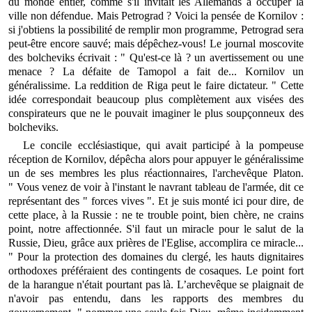
du monde entier, comme s'il invitait les Allemands à occuper la
ville non défendue. Mais Petrograd ? Voici la pensée de Kornilov :
si j'obtiens la possibilité de remplir mon programme, Petrograd sera
peut-être encore sauvé; mais dépêchez-vous! Le journal moscovite
des bolcheviks écrivait : " Qu'est-ce là ? un avertissement ou une
menace ? La défaite de Tamopol a fait de... Kornilov un
généralissime. La reddition de Riga peut le faire dictateur. " Cette
idée correspondait beaucoup plus complètement aux visées des
conspirateurs que ne le pouvait imaginer le plus soupçonneux des
bolcheviks.
Le concile ecclésiastique, qui avait participé à la pompeuse
réception de Kornilov, dépêcha alors pour appuyer le généralissime
un de ses membres les plus réactionnaires, l'archevêque Platon.
" Vous venez de voir à l'instant le navrant tableau de l'armée, dit ce
représentant des " forces vives ". Et je suis monté ici pour dire, de
cette place, à la Russie : ne te trouble point, bien chère, ne crains
point, notre affectionnée. S'il faut un miracle pour le salut de la
Russie, Dieu, grâce aux prières de l'Eglise, accomplira ce miracle...
" Pour la protection des domaines du clergé, les hauts dignitaires
orthodoxes préféraient des contingents de cosaques. Le point fort
de la harangue n'était pourtant pas là. L’archevêque se plaignait de
n'avoir pas entendu, dans les rapports des membres du