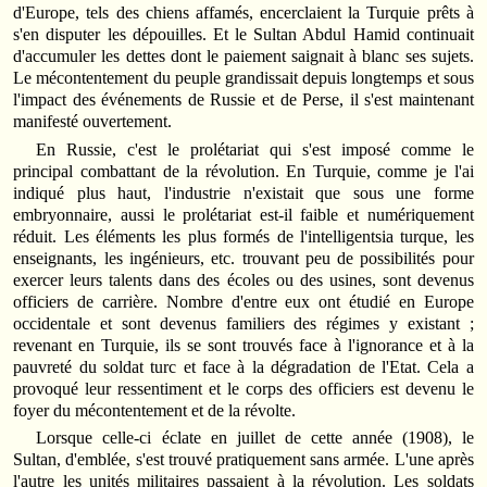
d'Europe, tels des chiens affamés, encerclaient la Turquie prêts à
s'en disputer les dépouilles. Et le Sultan Abdul Hamid continuait
d'accumuler les dettes dont le paiement saignait à blanc ses sujets.
Le mécontentement du peuple grandissait depuis longtemps et sous
l'impact des événements de Russie et de Perse, il s'est maintenant
manifesté ouvertement.
En Russie, c'est le prolétariat qui s'est imposé comme le
principal combattant de la révolution. En Turquie, comme je l'ai
indiqué plus haut, l'industrie n'existait que sous une forme
embryonnaire, aussi le prolétariat est-il faible et numériquement
réduit. Les éléments les plus formés de l'intelligentsia turque, les
enseignants, les ingénieurs, etc. trouvant peu de possibilités pour
exercer leurs talents dans des écoles ou des usines, sont devenus
officiers de carrière. Nombre d'entre eux ont étudié en Europe
occidentale et sont devenus familiers des régimes y existant ;
revenant en Turquie, ils se sont trouvés face à l'ignorance et à la
pauvreté du soldat turc et face à la dégradation de l'Etat. Cela a
provoqué leur ressentiment et le corps des officiers est devenu le
foyer du mécontentement et de la révolte.
Lorsque celle-ci éclate en juillet de cette année (1908), le
Sultan, d'emblée, s'est trouvé pratiquement sans armée. L'une après
l'autre les unités militaires passaient à la révolution. Les soldats