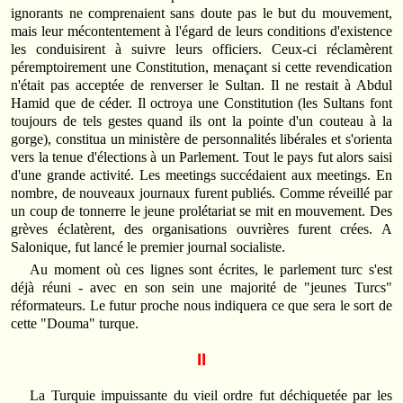
ignorants ne comprenaient sans doute pas le but du mouvement,
mais leur mécontentement à l'égard de leurs conditions d'existence
les conduisirent à suivre leurs officiers. Ceux-ci réclamèrent
péremptoirement une Constitution, menaçant si cette revendication
n'était pas acceptée de renverser le Sultan. Il ne restait à Abdul
Hamid que de céder. Il octroya une Constitution (les Sultans font
toujours de tels gestes quand ils ont la pointe d'un couteau à la
gorge), constitua un ministère de personnalités libérales et s'orienta
vers la tenue d'élections à un Parlement. Tout le pays fut alors saisi
d'une grande activité. Les meetings succédaient aux meetings. En
nombre, de nouveaux journaux furent publiés. Comme réveillé par
un coup de tonnerre le jeune prolétariat se mit en mouvement. Des
grèves éclatèrent, des organisations ouvrières furent crées. A
Salonique, fut lancé le premier journal socialiste.
Au moment où ces lignes sont écrites, le parlement turc s'est
déjà réuni - avec en son sein une majorité de "jeunes Turcs"
réformateurs. Le futur proche nous indiquera ce que sera le sort de
cette "Douma" turque.
II
La Turquie impuissante du vieil ordre fut déchiquetée par les