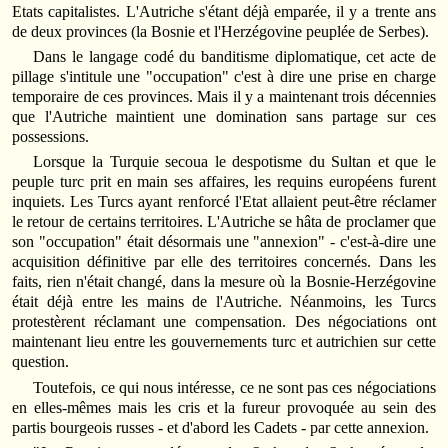
Etats capitalistes. L'Autriche s'étant déjà emparée, il y a trente ans
de deux provinces (la Bosnie et l'Herzégovine peuplée de Serbes).
Dans le langage codé du banditisme diplomatique, cet acte de
pillage s'intitule une "occupation" c'est à dire une prise en charge
temporaire de ces provinces. Mais il y a maintenant trois décennies
que l'Autriche maintient une domination sans partage sur ces
possessions.
Lorsque la Turquie secoua le despotisme du Sultan et que le
peuple turc prit en main ses affaires, les requins européens furent
inquiets. Les Turcs ayant renforcé l'Etat allaient peut-être réclamer
le retour de certains territoires. L'Autriche se hâta de proclamer que
son "occupation" était désormais une "annexion" - c'est-à-dire une
acquisition définitive par elle des territoires concernés. Dans les
faits, rien n'était changé, dans la mesure où la Bosnie-Herzégovine
était déjà entre les mains de l'Autriche. Néanmoins, les Turcs
protestèrent réclamant une compensation. Des négociations ont
maintenant lieu entre les gouvernements turc et autrichien sur cette
question.
Toutefois, ce qui nous intéresse, ce ne sont pas ces négociations
en elles-mêmes mais les cris et la fureur provoquée au sein des
partis bourgeois russes - et d'abord les Cadets - par cette annexion.