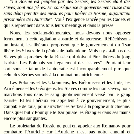
"
La Bosnie est peuplée par des Serbes, les Serbes étant des
slaves, sont nos frères. En conséquence le gouvernement russe doit
sans délai prendre des mesures pour libérer la Bosnie, aujourd'hui
prisonnière de l'Autriche
". Voilà l'exigence lancée par les Cadets et
qu'ils reprennent dans tous leurs meetings et dans la presse.
Nous, les sociaux-démocrates, nous devons nous opposer
fermement à cette agitation absurde et dangereuse. Réfléchissons
un instant, les libéraux proposent que le gouvernement du Tsar
libère les Slaves de la péninsule balkanique. Mais n'y a-t-il pas des
Slaves plus proches de la Russie qui doivent être libérés du joug
tsariste. Les Polonais sont également des "slaves". Pourtant leur
sort sous le talon de l'autocratie est incomparablement pire que
celui des Serbes soumis à la domination autrichienne.
Les Polonais et les Ukrainiens, les Biélorusses et les Juifs, les
Arméniens et les Géorgiens, les Slaves comme les non slaves, nous
marchons tous dans le sang quotidiennement versé par le gang
tsariste. Et les libéraux en appellent à ce gouvernement, le plus
coupable de tous, pour arracher les Serbes à la poigne autrichienne.
Dans quel but ? Pour que le tsar puisse les étrangler dans ses mains
encore plus sanglantes.
Le prolétariat de Russie ne peut en appeler aux Romanov pour
combattre l'Autriche car l'Autriche n'est pas notre ennemi et