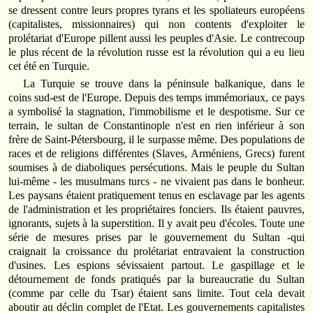
se dressent contre leurs propres tyrans et les spoliateurs européens
(capitalistes, missionnaires) qui non contents d'exploiter le
prolétariat d'Europe pillent aussi les peuples d'Asie. Le contrecoup
le plus récent de la révolution russe est la révolution qui a eu lieu
cet été en Turquie.
La Turquie se trouve dans la péninsule balkanique, dans le
coins sud-est de l'Europe. Depuis des temps immémoriaux, ce pays
a symbolisé la stagnation, l'immobilisme et le despotisme. Sur ce
terrain, le sultan de Constantinople n'est en rien inférieur à son
frère de Saint-Pétersbourg, il le surpasse même. Des populations de
races et de religions différentes (Slaves, Arméniens, Grecs) furent
soumises à de diaboliques persécutions. Mais le peuple du Sultan
lui-même - les musulmans turcs - ne vivaient pas dans le bonheur.
Les paysans étaient pratiquement tenus en esclavage par les agents
de l'administration et les propriétaires fonciers. Ils étaient pauvres,
ignorants, sujets à la superstition. Il y avait peu d'écoles. Toute une
série de mesures prises par le gouvernement du Sultan -qui
craignait la croissance du prolétariat entravaient la construction
d'usines. Les espions sévissaient partout. Le gaspillage et le
détournement de fonds pratiqués par la bureaucratie du Sultan
(comme par celle du Tsar) étaient sans limite. Tout cela devait
aboutir au déclin complet de l'Etat. Les gouvernements capitalistes