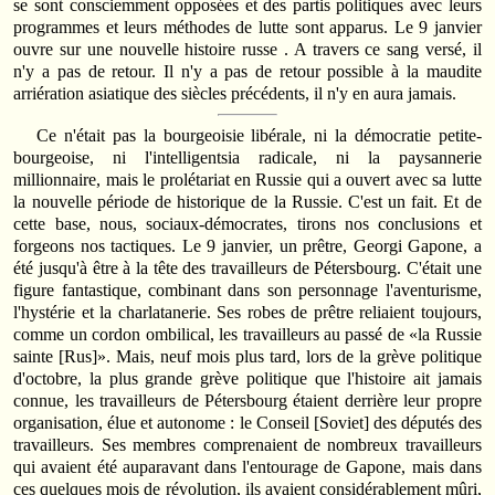
se sont consciemment opposées et des partis politiques avec leurs
programmes et leurs méthodes de lutte sont apparus. Le 9 janvier
ouvre sur une nouvelle histoire russe . A travers ce sang versé, il
n'y a pas de retour. Il n'y a pas de retour possible à la maudite
arriération asiatique des siècles précédents, il n'y en aura jamais.
Ce n'était pas la bourgeoisie libérale, ni la démocratie petite-
bourgeoise, ni l'intelligentsia radicale, ni la paysannerie
millionnaire, mais le prolétariat en Russie qui a ouvert avec sa lutte
la nouvelle période de historique de la Russie. C'est un fait. Et de
cette base, nous, sociaux-démocrates, tirons nos conclusions et
forgeons nos tactiques. Le 9 janvier, un prêtre, Georgi Gapone, a
été jusqu'à être à la tête des travailleurs de Pétersbourg. C'était une
figure fantastique, combinant dans son personnage l'aventurisme,
l'hystérie et la charlatanerie. Ses robes de prêtre reliaient toujours,
comme un cordon ombilical, les travailleurs au passé de «la Russie
sainte [Rus]». Mais, neuf mois plus tard, lors de la grève politique
d'octobre, la plus grande grève politique que l'histoire ait jamais
connue, les travailleurs de Pétersbourg étaient derrière leur propre
organisation, élue et autonome : le Conseil [Soviet] des députés des
travailleurs. Ses membres comprenaient de nombreux travailleurs
qui avaient été auparavant dans l'entourage de Gapone, mais dans
ces quelques mois de révolution, ils avaient considérablement mûri,