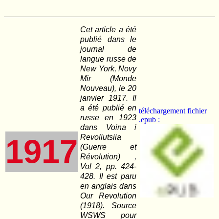
Cet article a été
publié dans le
journal de
langue russe de
New York, Novy
Mir (Monde
Nouveau), le 20
janvier 1917. Il
a été publié en
téléchargement fichier
russe en 1923
.epub :
dans Voina i
Revoliutsiia
1917
(Guerre et
Révolution) ,
Vol 2, pp. 424-
428. Il est paru
en anglais dans
Our Revolution
(1918). Source
WSWS pour