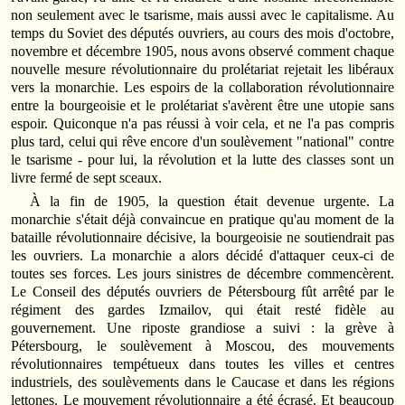
non seulement avec le tsarisme, mais aussi avec le capitalisme. Au
temps du Soviet des députés ouvriers, au cours des mois d'octobre,
novembre et décembre 1905, nous avons observé comment chaque
nouvelle mesure révolutionnaire du prolétariat rejetait les libéraux
vers la monarchie. Les espoirs de la collaboration révolutionnaire
entre la bourgeoisie et le prolétariat s'avèrent être une utopie sans
espoir. Quiconque n'a pas réussi à voir cela, et ne l'a pas compris
plus tard, celui qui rêve encore d'un soulèvement "national" contre
le tsarisme - pour lui, la révolution et la lutte des classes sont un
livre fermé de sept sceaux.
À la fin de 1905, la question était devenue urgente. La
monarchie s'était déjà convaincue en pratique qu'au moment de la
bataille révolutionnaire décisive, la bourgeoisie ne soutiendrait pas
les ouvriers. La monarchie a alors décidé d'attaquer ceux-ci de
toutes ses forces. Les jours sinistres de décembre commencèrent.
Le Conseil des députés ouvriers de Pétersbourg fût arrêté par le
régiment des gardes Izmailov, qui était resté fidèle au
gouvernement. Une riposte grandiose a suivi : la grève à
Pétersbourg, le soulèvement à Moscou, des mouvements
révolutionnaires tempétueux dans toutes les villes et centres
industriels, des soulèvements dans le Caucase et dans les régions
lettones. Le mouvement révolutionnaire a été écrasé. Et beaucoup