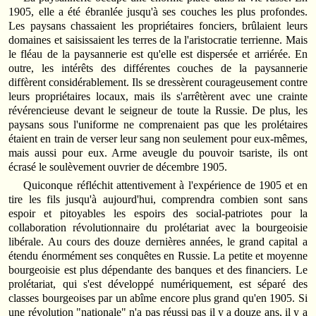
1905, elle a été ébranlée jusqu'à ses couches les plus profondes.
Les paysans chassaient les propriétaires fonciers, brûlaient leurs
domaines et saisissaient les terres de la l'aristocratie terrienne. Mais
le fléau de la paysannerie est qu'elle est dispersée et arriérée. En
outre, les intérêts des différentes couches de la paysannerie
diffèrent considérablement. Ils se dressèrent courageusement contre
leurs propriétaires locaux, mais ils s'arrêtèrent avec une crainte
révérencieuse devant le seigneur de toute la Russie. De plus, les
paysans sous l'uniforme ne comprenaient pas que les prolétaires
étaient en train de verser leur sang non seulement pour eux-mêmes,
mais aussi pour eux. Arme aveugle du pouvoir tsariste, ils ont
écrasé le soulèvement ouvrier de décembre 1905.
Quiconque réfléchit attentivement à l'expérience de 1905 et en
tire les fils jusqu'à aujourd'hui, comprendra combien sont sans
espoir et pitoyables les espoirs des social-patriotes pour la
collaboration révolutionnaire du prolétariat avec la bourgeoisie
libérale. Au cours des douze dernières années, le grand capital a
étendu énormément ses conquêtes en Russie. La petite et moyenne
bourgeoisie est plus dépendante des banques et des financiers. Le
prolétariat, qui s'est développé numériquement, est séparé des
classes bourgeoises par un abîme encore plus grand qu'en 1905. Si
une révolution "nationale" n'a pas réussi pas il y a douze ans, il y a