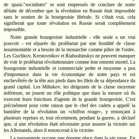
de quasi-"socialistes" se sont empressés de conclure de notre
défaite de décembre que la révolution en Russie était impossible
sans le soutien de la bourgeoisie libérale. Si c'était vrai, cela
signifierait que toute révolution en Russie serait complètement
impossible.
Notre grande bourgeoisie industrielle - elle seule a un vrai
pouvoir - est séparée du prolétariat par une hostilité de classe
insurmontable et a besoin de la monarchie comme pilier de l'ordre.
Les Guchkov, Krestovnikov et Riabushinskys ne peuvent manquer
de voir le prolétariat révolutionnaire comme leur ennemi mortel. La
bourgeoisie industrielle et commerciale petite et moyenne a peu
d'importance dans la vie économique de notre pays et est
enchevêtrée de la tête aux pieds dans les filets de sa dépendance du
grand capital. Les Miliukov, les dirigeants de la classe moyenne
inférieure, ne jouent un rôle politique que dans la mesure où ils
exercent leurs fonctions d'agents de la grande bourgeoisie. C'est
précisément pour cette raison que le chef des cadets a appelé la
bannière de la révolution un «chiffon rouge», y renonçant à
plusieurs reprises et, tout récemment, pendant la guerre, a déclaré
que, si une révolution était nécessaire pour assurer la victoire sur
les Allemands, alors il renoncerait à la victoire.
La paysannerie occupe une énorme place dans la vie russe. En