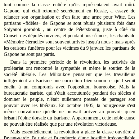
tout comme la classe entière qu'ils représentaient avait mûri.
Gapone, qui était retourné secrètement en Russie, a essayé de
relancer son organisation et d'en faire une arme pour Witte. Les
partisans «fidèles» de Gapone se sont réunis plusieurs fois dans
Solyanoi gorodok , au centre de Pétersbourg, juste à côté du
Conseil des députés ouvriers, et pendant nos séances, les chants de
«Mémoire éternelle» sont souvent arrivés jusqu'à nous : mais après
les oraisons funèbres pour les victimes du 9 janvier, les partisans de
Gapone ne sont pas partis.
Dans la première période de la révolution, les activités du
prolétariat ont rencontré la sympathie et même le soutien de la
société libérale. Les Milioukov pensaient que les travailleurs
infligeraient au tsarisme une correction bien sonore et qu'il serait
enclin à un compromis avec l'opposition bourgeoise. Mais la
bureaucratie tsariste, qui s'était accoutumée pendant des siècles à
dominer le peuple, n'était nullement pressée de partager son
pouvoir avec les libéraux. En octobre 1905, la bourgeoisie s'est
même convaincue qu'elle ne pouvait arriver au pouvoir qu'en
brisant l'épine dorsale du tsarisme. Apparemment, cette noble cause
ne pouvait être réalisée que par une révolution victorieuse.
Mais essentiellement, la révolution a placé la classe ouvrière à
l'avant-garde, l'a unie et l'a endurcie d'une hostilité irréconciliable