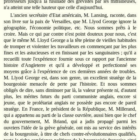
professeurs jusqu'à la fusillade des grévistes par les mitrailleuses,
n'a atteint une telle hauteur que celle d'aujourd'hui.
L'ancien secrétaire d'Etat américain, M. Lansing, raconte, dans
son livre sur la paix de Versailles, que M. Llyod George ignore la
géographie, l'économie politique, etc. Nous sommes prêts à le
croire. Mais ce qui par contre n'est point douteux pour nous, c'est
que le même M. Lloyd George a la tête pleine de vieilles habitudes
de tromper et violenter les travailleurs en commençant par les plus
fines et les astucieuses et en finissant par les sanguinaires ; qu'il a
recueilli toute l'expérience fournie sous ce rapport par l'ancienne
histoire d'Angleterre et qu'il a développé et perfectionné ses
moyens grâce à l'expérience de ces dernières années de troubles.
M. Llyod George est, dans son genre, un excellent stratège de la
bourgeoisie menacée de perte par l'histoire. Et nous sommes
obligés de dire, sans diminuer par là, la valeur présente ni, d'autant
plus, les mérites futurs du parti communiste anglais, encore si
jeune, que le prolétariat anglais ne possède pas encore de pareil
stratège. En France, le président de la République, M. Millerand,
qui a appartenu au parti de la classe ouvrière, aussi bien que le chef
du gouvernement, M. Briand, qui a jadis propagé parmi les
ouvriers l'idée de la grève générale, ont mis au service des intérêts
de la bourgeoisie, à titre de chefs contre-révolutionnaires qualifiés,