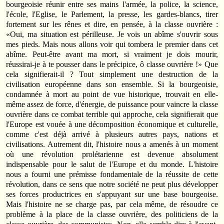
bourgeoisie réunir entre ses mains l'armée, la police, la science,
l'école, l'Eglise, le Parlement, la presse, les gardes-blancs, tirer
fortement sur les rênes et dire, en pensée, à la classe ouvrière :
«Oui, ma situation est périlleuse. Je vois un abîme s'ouvrir sous
mes pieds. Mais nous allons voir qui tombera le premier dans cet
abîme. Peut-être avant ma mort, si vraiment je dois mourir,
réussirai-je à te pousser dans le précipice, ô classe ouvrière !» Que
cela signifierait-il ? Tout simplement une destruction de la
civilisation européenne dans son ensemble. Si la bourgeoisie,
condamnée à mort au point de vue historique, trouvait en elle-
même assez de force, d'énergie, de puissance pour vaincre la classe
ouvrière dans ce combat terrible qui approche, cela signifierait que
l'Europe est vouée à une décomposition économique et culturelle,
comme c'est déjà arrivé à plusieurs autres pays, nations et
civilisations. Autrement dit, l'histoire nous a amenés à un moment
où une révolution prolétarienne est devenue absolument
indispensable pour le salut de l'Europe et du monde. L'histoire
nous a fourni une prémisse fondamentale de la réussite de cette
révolution, dans ce sens que notre société ne peut plus développer
ses forces productrices en s'appuyant sur une base bourgeoise.
Mais l'histoire ne se charge pas, par cela même, de résoudre ce
problème à la place de la classe ouvrière, des politiciens de la