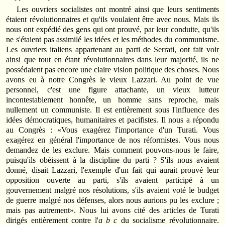
Les ouvriers socialistes ont montré ainsi que leurs sentiments
étaient révolutionnaires et qu'ils voulaient être avec nous. Mais ils
nous ont expédié des gens qui ont prouvé, par leur conduite, qu'ils
ne s'étaient pas assimilé les idées et les méthodes du communisme.
Les ouvriers italiens appartenant au parti de Serrati, ont fait voir
ainsi que tout en étant révolutionnaires dans leur majorité, ils ne
possédaient pas encore une claire vision politique des choses. Nous
avons eu à notre Congrès le vieux Lazzari. Au point de vue
personnel, c'est une figure attachante, un vieux lutteur
incontestablement honnête, un homme sans reproche, mais
nullement un communiste. Il est entièrement sous l'influence des
idées démocratiques, humanitaires et pacifistes. Il nous a répondu
au Congrès : «Vous exagérez l'importance d'un Turati. Vous
exagérez en général l'importance de nos réformistes. Vous nous
demandez de les exclure. Mais comment pouvons-nous le faire,
puisqu'ils obéissent à la discipline du parti ? S'ils nous avaient
donné, disait Lazzari, l'exemple d'un fait qui aurait prouvé leur
opposition ouverte au parti, s'ils avaient participé à un
gouvernement malgré nos résolutions, s'ils avaient voté le budget
de guerre malgré nos défenses, alors nous aurions pu les exclure ;
mais pas autrement». Nous lui avons cité des articles de Turati
dirigés entièrement contre l'
a b c
du socialisme révolutionnaire.