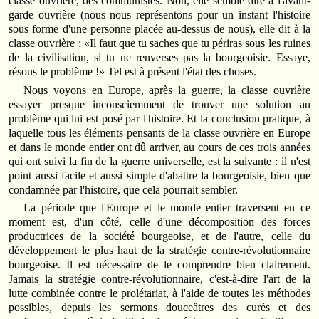
classe ouvrière, des communistes. Non, elle semble dire à l'avant-
garde ouvrière (nous nous représentons pour un instant l'histoire
sous forme d'une personne placée au-dessus de nous), elle dit à la
classe ouvrière : «Il faut que tu saches que tu périras sous les ruines
de la civilisation, si tu ne renverses pas la bourgeoisie. Essaye,
résous le problème !» Tel est à présent l'état des choses.
Nous voyons en Europe, après la guerre, la classe ouvrière
essayer presque inconsciemment de trouver une solution au
problème qui lui est posé par l'histoire. Et la conclusion pratique, à
laquelle tous les éléments pensants de la classe ouvrière en Europe
et dans le monde entier ont dû arriver, au cours de ces trois années
qui ont suivi la fin de la guerre universelle, est la suivante : il n'est
point aussi facile et aussi simple d'abattre la bourgeoisie, bien que
condamnée par l'histoire, que cela pourrait sembler.
La période que l'Europe et le monde entier traversent en ce
moment est, d'un côté, celle d'une décomposition des forces
productrices de la société bourgeoise, et de l'autre, celle du
développement le plus haut de la stratégie contre-révolutionnaire
bourgeoise. Il est nécessaire de le comprendre bien clairement.
Jamais la stratégie contre-révolutionnaire, c'est-à-dire l'art de la
lutte combinée contre le prolétariat, à l'aide de toutes les méthodes
possibles, depuis les sermons douceâtres des curés et des