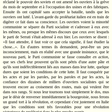
réclamé le pouvoir des soviets et ont amené les ouvriers à la grève
du mois de septembre et à l'occupation des usines et des fabriques.
Ensuite ils ont capitulé sans accepter la bataille, tandis que les
ouvriers ont lutté. L'avant-garde du prolétariat italien est en train de
digérer ce fait dans sa conscience. Les ouvriers voient la minorité
communiste se séparer du Parti socialiste et s'adresser à eux avec
les mêmes, ou presque les mêmes discours que ceux avec lesquels
le parti de Serrati s'était adressé à eux hier. Les ouvriers se disent :
«Il faut attendre, il faut voir ce que cela signifie, il faut étudier la
chose...». En d'autres termes ils demandent, peut-être un peu
inconsciemment, mais en réalité avec une grande insistance, que le
nouveau parti, le Parti communiste se fasse connaître
en action
,
que ses chefs leur prouvent qu'ils sont pétris d'une autre pâte et
qu'ils sont indéfectiblement liés aux masses dans leur lutte, quelque
dures que soient les conditions de cette lutte. Il faut conquérir par
les actes et par les paroles, par les paroles et par les actes, la
confiance des dizaines de milliers d'ouvriers socialistes qui se
trouvent encore au croisement des routes, mais qui veulent être
dans nos rangs. Si nous leur tournons tout simplement le dos, mus
par le désir de renverser immédiatement la bourgeoisie, nous ferons
un grand tort à la révolution, et cependant c'est justement en Italie
que les conditions sont très favorables pour une révolution
victorieuse du prolétariat dans le plus proche avenir.