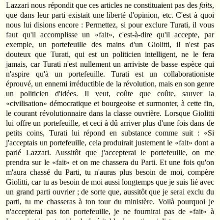
Lazzari nous répondit que ces articles ne constituaient pas des
faits
,
que dans leur parti existait une liberté d'opinion, etc. C'est à quoi
nous lui disions encore : Permettez, si pour exclure Turati, il vous
faut qu'il accomplisse un «fait», c'est-à-dire qu'il accepte, par
exemple, un portefeuille des mains d'un Giolitti, il n'est pas
douteux que Turati, qui est un politicien intelligent, ne le fera
jamais, car Turati n'est nullement un arriviste de basse espèce qui
n'aspire qu'à un portefeuille. Turati est un collaborationiste
éprouvé, un ennemi irréductible de la révolution, mais en son genre
un politicien d'idées. Il veut, coûte que coûte, sauver la
«civilisation» démocratique et bourgeoise et surmonter, à cette fin,
le courant révolutionnaire dans la classe ouvrière. Lorsque Giolitti
lui offre un portefeuille, et ceci à dû arriver plus d'une fois dans de
petits coins, Turati lui répond en substance comme suit : «Si
j'acceptais un portefeuille, cela produirait justement le «fait» dont a
parlé Lazzari. Aussitôt que j'accepterai le portefeuille, on me
prendra sur le «fait» et on me chassera du Parti. Et une fois qu'on
m'aura chassé du Parti, tu n'auras plus besoin de moi, compère
Giolitti, car tu as besoin de moi aussi longtemps que je suis lié avec
un grand parti ouvrier ; de sorte que, aussitôt que je serai exclu du
parti, tu me chasseras à ton tour du ministère. Voilà pourquoi je
n'accepterai pas ton portefeuille, je ne fournirai pas de «fait» à