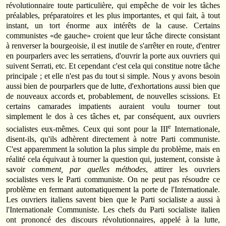
révolutionnaire toute particulière, qui empêche de voir les tâches
préalables, préparatoires et les plus importantes, et qui fait, à tout
instant, un tort énorme aux intérêts de la cause. Certains
communistes «de gauche» croient que leur tâche directe consistant
à renverser la bourgeoisie, il est inutile de s'arrêter en route, d'entrer
en pourparlers avec les serratiens, d'ouvrir la porte aux ouvriers qui
suivent Serrati, etc. Et cependant c'est cela qui constitue notre tâche
principale ; et elle n'est pas du tout si simple. Nous y avons besoin
aussi bien de pourparlers que de lutte, d'exhortations aussi bien que
de nouveaux accords et, probablement, de nouvelles scissions. Et
certains camarades impatients auraient voulu tourner tout
simplement le dos à ces tâches et, par conséquent, aux ouvriers
e
socialistes eux-mêmes. Ceux qui sont pour la III
Internationale,
disent-ils, qu'ils adhèrent directement à notre Parti communiste.
C'est apparemment la solution la plus simple du problème, mais en
réalité cela équivaut à tourner la question qui, justement, consiste à
savoir
comment, par quelles méthodes
, attirer les ouvriers
socialistes vers le Parti communiste. On ne peut pas résoudre ce
problème en fermant automatiquement la porte de l'Internationale.
Les ouvriers italiens savent bien que le Parti socialiste a aussi à
l'Internationale Communiste. Les chefs du Parti socialiste italien
ont prononcé des discours révolutionnaires, appelé à la lutte,