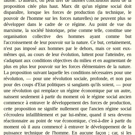
fausse. D'ailleurs, on peut tirer de fausses conclusions aussi de la
proposition citée plus haut. Marx dit qu'un régime social doit
disparaître, lorsque les forces de production (la technique, le
pouvoir de l'homme sur les forces naturelles) ne peuvent plus se
développer dans le cadre de ce régime. Au point de vue du
marxisme, la société historique, prise comme telle, constitue une
organisation collective des hommes ayant comme but
l'accroissement de leur pouvoir sur la nature. Ce but, certainement,
n'est pas imposé aux hommes par le dehors, mais ce sont eux-
mêmes qui, au cours de leur évolution, luttent pour l'atteindre, en
s'adaptant aux conditions objectives du milieu et en augmentant de
plus en plus leur pouvoir sur les forces élémentaires de la nature.
La proposition suivant laquelle les conditions nécessaires pour une
révolution, — pour une révolution sociale, profonde, et non pas
pour des coups d'Etat politiques si sanglants qu'ils soient, — pour
une révolution qui remplace un régime économique par un autre,
naissent seulement à partir du moment où le régime social ancien
commence à entraver le développement des forces de production,
cette proposition ne signifie nullement que l'ancien régime social
s'écroulera infailliblement et par lui-même, quand il sera devenu
réactionnaire au point de vue économique, c'est-à-dire à partir du
moment où il aura commencé à entraver le développement de la
puissance technique de l'homme. En aucune façon ; car, si les