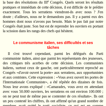
e
la base des résolutions du III
Congrès. Quels seront les résultats
pratiques et immédiats de cette décision, il est difficile de le prédire
exactement. Tous les serratiens viendront-ils avec nous ? J'en
doute ; d'ailleurs, nous ne le demandons pas. Il y a parmi eux des
hommes dont nous n'avons pas besoin. Mais le pas fait par notre
Congrès était juste. Son but est de reprendre les ouvriers en portant
la scission dans les rangs des chefs qui hésitent.
Le communisme italien, ses difficultés et ses
tâches
Il s'est trouvé cependant, parmi les délégués du Parti
communiste italien, ainsi que parmi les représentants des jeunesses,
des critiques très acerbes de cette décision. Les communistes
italiens, surtout ceux de gauche, ont particulièrement reproché au
Congrès «d'avoir ouvert la porte» aux serratiens, aux opportunistes
et aux centristes. Cette expression : «Vous avez ouvert les portes de
l'Internationale Communiste», a été répétée des dizaines de fois.
Nous leur avons expliqué : «Camarades, vous avez en attendant
avec vous 50.000 ouvriers, les serratiens en ont environ 100.000 ;
on ne peut tout de même pas se contenter de ces résultats». Ils ont
un peu contesté les chiffres, ils ont affirmé qu'un grand nombre de
membres avait quitté le parti socialiste, ce qui est en somme