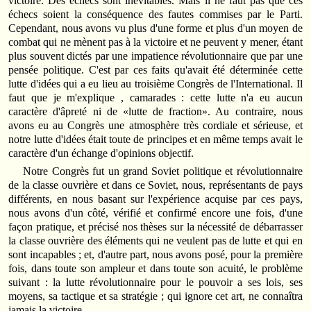
victoire. Des échecs sont inévitables. Mais il ne faut pas que ces
échecs soient la conséquence des fautes commises par le Parti.
Cependant, nous avons vu plus d'une forme et plus d'un moyen de
combat qui ne mènent pas à la victoire et ne peuvent y mener, étant
plus souvent dictés par une impatience révolutionnaire que par une
pensée politique. C'est par ces faits qu'avait été déterminée cette
lutte d'idées qui a eu lieu au troisième Congrès de l'International. Il
faut que je m'explique , camarades : cette lutte n'a eu aucun
caractère d'âpreté ni de «lutte de fraction». Au contraire, nous
avons eu au Congrès une atmosphère très cordiale et sérieuse, et
notre lutte d'idées était toute de principes et en même temps avait le
caractère d'un échange d'opinions objectif.
Notre Congrès fut un grand Soviet politique et révolutionnaire
de la classe ouvrière et dans ce Soviet, nous, représentants de pays
différents, en nous basant sur l'expérience acquise par ces pays,
nous avons d'un côté, vérifié et confirmé encore une fois, d'une
façon pratique, et précisé nos thèses sur la nécessité de débarrasser
la classe ouvrière des éléments qui ne veulent pas de lutte et qui en
sont incapables ; et, d'autre part, nous avons posé, pour la première
fois, dans toute son ampleur et dans toute son acuité, le problème
suivant : la lutte révolutionnaire pour le pouvoir a ses lois, ses
moyens, sa tactique et sa stratégie ; qui ignore cet art, ne connaîtra
jamais la victoire.