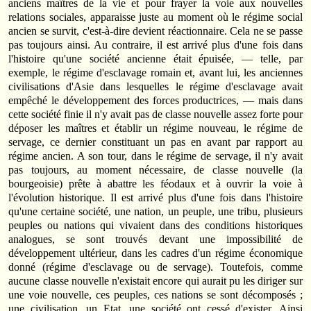
anciens maîtres de la vie et pour frayer la voie aux nouvelles
relations sociales, apparaisse juste au moment où le régime social
ancien se survit, c'est-à-dire devient réactionnaire. Cela ne se passe
pas toujours ainsi. Au contraire, il est arrivé plus d'une fois dans
l'histoire qu'une société ancienne était épuisée, — telle, par
exemple, le régime d'esclavage romain et, avant lui, les anciennes
civilisations d'Asie dans lesquelles le régime d'esclavage avait
empêché le développement des forces productrices, — mais dans
cette société finie il n'y avait pas de classe nouvelle assez forte pour
déposer les maîtres et établir un régime nouveau, le régime de
servage, ce dernier constituant un pas en avant par rapport au
régime ancien. A son tour, dans le régime de servage, il n'y avait
pas toujours, au moment nécessaire, de classe nouvelle (la
bourgeoisie) prête à abattre les féodaux et à ouvrir la voie à
l'évolution historique. Il est arrivé plus d'une fois dans l'histoire
qu'une certaine société, une nation, un peuple, une tribu, plusieurs
peuples ou nations qui vivaient dans des conditions historiques
analogues, se sont trouvés devant une impossibilité de
développement ultérieur, dans les cadres d'un régime économique
donné (régime d'esclavage ou de servage). Toutefois, comme
aucune classe nouvelle n'existait encore qui aurait pu les diriger sur
une voie nouvelle, ces peuples, ces nations se sont décomposés ;
une civilisation, un Etat, une société ont cessé d'exister. Ainsi