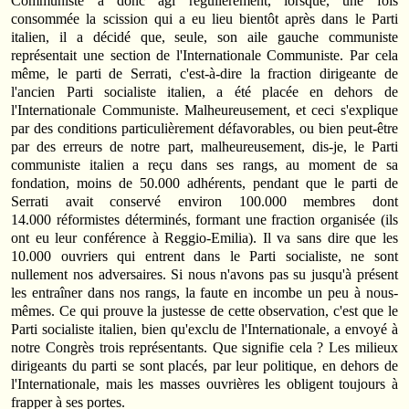
Communiste a donc agi régulièrement, lorsque, une fois
consommée la scission qui a eu lieu bientôt après dans le Parti
italien, il a décidé que, seule, son aile gauche communiste
représentait une section de l'Internationale Communiste. Par cela
même, le parti de Serrati, c'est-à-dire la fraction dirigeante de
l'ancien Parti socialiste italien, a été placée en dehors de
l'Internationale Communiste. Malheureusement, et ceci s'explique
par des conditions particulièrement défavorables, ou bien peut-être
par des erreurs de notre part, malheureusement, dis-je, le Parti
communiste italien a reçu dans ses rangs, au moment de sa
fondation, moins de 50.000 adhérents, pendant que le parti de
Serrati avait conservé environ 100.000 membres dont
14.000 réformistes déterminés, formant une fraction organisée (ils
ont eu leur conférence à Reggio-Emilia). Il va sans dire que les
10.000 ouvriers qui entrent dans le Parti socialiste, ne sont
nullement nos adversaires. Si nous n'avons pas su jusqu'à présent
les entraîner dans nos rangs, la faute en incombe un peu à nous-
mêmes. Ce qui prouve la justesse de cette observation, c'est que le
Parti socialiste italien, bien qu'exclu de l'Internationale, a envoyé à
notre Congrès trois représentants. Que signifie cela ? Les milieux
dirigeants du parti se sont placés, par leur politique, en dehors de
l'Internationale, mais les masses ouvrières les obligent toujours à
frapper à ses portes.