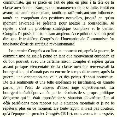
communiste, qui se place en fait de plus en plus à la tête de la
classe ouvrière de l'Europe, doit manoeuvrer dans sa lutte, tantôt en
avançant, tantôt en reculant, tantôt en raffermissant son influence,
tantôt en conquérant des positions nouvelles, jusqu'à ce qu'un
moment favorable se présente pour abattre la bourgeoisie. Je
répète : c'est un problème stratégique complexe et le dernier
Congrès l'a posé dans toute son ampleur. A ce point de vue on peut
dire que le troisième Congrès de l'Internationale Communiste fut
une haute école de stratégie révolutionnaire.
Le premier Congrès a eu lieu au moment où, après la guerre, le
communisme naissait à peine en tant que mouvement européen et
où l'on pouvait, avec une certaine raison, compter et espérer qu'un
assaut presque élémentaire de la classe ouvrière renverserait la
bourgeoisie qui n'aurait pas eu encore le temps de trouver, après la
guerre, une orientation nouvelle et des points d'appui nouveaux.
De tels sentiments et une telle espérance se justifiaient, en grande
partie, par l'état de choses d'alors, jugé objectivement. La
bourgeoisie était épouvantée par les résultats de sa propre politique
de guerre qui lui était imposée par sa situation elle-même. J'en ai
déjà parlé dans mon rapport sur la situation mondiale et je ne le
répéterai plus en ce moment. De toute façon, il n'est pas douteux
qu'à l'époque du premier Congrès (1919), nous avons tous espéré,