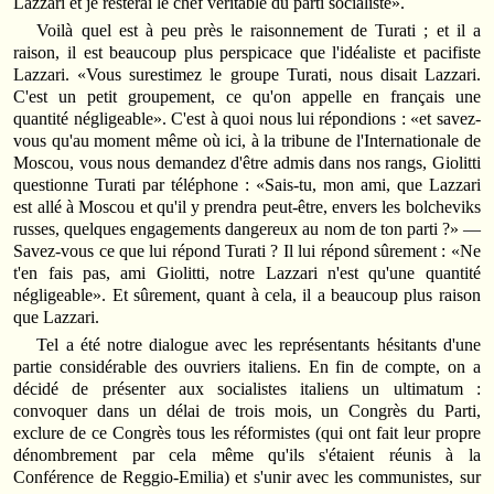
Lazzari et je resterai le chef véritable du parti socialiste».
Voilà quel est à peu près le raisonnement de Turati ; et il a
raison, il est beaucoup plus perspicace que l'idéaliste et pacifiste
Lazzari. «Vous surestimez le groupe Turati, nous disait Lazzari.
C'est un petit groupement, ce qu'on appelle en français une
quantité négligeable». C'est à quoi nous lui répondions : «et savez-
vous qu'au moment même où ici, à la tribune de l'Internationale de
Moscou, vous nous demandez d'être admis dans nos rangs, Giolitti
questionne Turati par téléphone : «Sais-tu, mon ami, que Lazzari
est allé à Moscou et qu'il y prendra peut-être, envers les bolcheviks
russes, quelques engagements dangereux au nom de ton parti ?» —
Savez-vous ce que lui répond Turati ? Il lui répond sûrement : «Ne
t'en fais pas, ami Giolitti, notre Lazzari n'est qu'une quantité
négligeable». Et sûrement, quant à cela, il a beaucoup plus raison
que Lazzari.
Tel a été notre dialogue avec les représentants hésitants d'une
partie considérable des ouvriers italiens. En fin de compte, on a
décidé de présenter aux socialistes italiens un ultimatum :
convoquer dans un délai de trois mois, un Congrès du Parti,
exclure de ce Congrès tous les réformistes (qui ont fait leur propre
dénombrement par cela même qu'ils s'étaient réunis à la
Conférence de Reggio-Emilia) et s'unir avec les communistes, sur