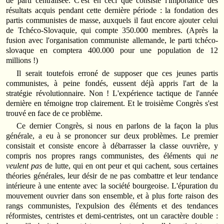
de parti centralisée. C'est en ceci que consiste l'importance des
résultats acquis pendant cette dernière période : la fondation des
partis communistes de masse, auxquels il faut encore ajouter celui
de Tchéco-Slovaquie, qui compte 350.000 membres. (Après la
fusion avec l'organisation communiste allemande, le parti tchéco-
slovaque en comptera 400.000 pour une population de 12
millions !)
Il serait toutefois erroné de supposer que ces jeunes partis
communistes, à peine fondés, eussent déjà appris l'art de la
stratégie révolutionnaire. Non ! L'expérience tactique de l'année
dernière en témoigne trop clairement. Et le troisième Congrès s'est
trouvé en face de ce problème.
Ce dernier Congrès, si nous en parlons de la façon la plus
générale, a eu à se prononcer sur deux problèmes. Le premier
consistait et consiste encore à débarrasser la classe ouvrière, y
compris nos propres rangs communistes, des éléments qui
ne
veulent pas
de lutte, qui en ont peur et qui cachent, sous certaines
théories générales, leur désir de ne pas combattre et leur tendance
intérieure à une entente avec la société bourgeoise. L'épuration du
mouvement ouvrier dans son ensemble, et à plus forte raison des
rangs communistes, l'expulsion des éléments et des tendances
réformistes, centristes et demi-centristes, ont un caractère double :