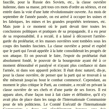
faucille, pour la Russie des Soviets, etc., la classe ouvrière
italienne, dans sa masse, prit tous ces mots d'ordre au sérieux, et est
entrée dans la voie d'une lutte révolutionnaire ouverte. Au mois de
septembre de l'année passée, on est arrivé à occuper les usines et
les fabriques, les mines et les grandes propriétés terriennes, etc.
Mais juste à ce moment où le parti devait tirer toutes les
conclusions politiques et pratiques de sa propagande, il a eu peur
de sa responsabilité, il a reculé, il a laissé à découvert l'arrière-
garde du prolétariat, et les masses ouvrières sont tombées sous les
coups des bandes fascistes. La classe ouvrière a pensé et espéré
que le parti qui l'avait appelée à la lutte consoliderait les progrès de
son attaque. Et on pouvait le faire, l'espoir du prolétariat était
absolument fondé, le pouvoir de la bourgeoisie ayant été à ce
moment démoralisé et paralysé et n'ayant plus confiance ni dans
l'armée, ni dans son appareil policier. Il était donc naturel, dis-je,
pour la classe ouvrière, de penser que la parti qui se trouvait à sa
tête mènerait jusqu'au bout le combat commencé. Cependant, au
moment le plus critique le Parti, au contraire, a reculé en privant la
classe ouvrière de ses chefs et d'une partie de ses forces. Il est
apparu alors, d'une façon tout à fait claire et définitive, qu'il n'y
avait plus de place dans les rangs de l'Internationale Communiste
pour de tels politiciens. Le Comité Exécutif de l'Internationale