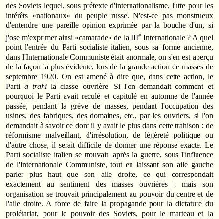
des Soviets lequel, sous prétexte d'internationalisme, lutte pour les
intérêts «nationaux» du peuple russe. N'est-ce pas monstrueux
d'entendre une pareille opinion exprimée par la bouche d'un, si
e
j'ose m'exprimer ainsi «camarade» de la III
Internationale ? A quel
point l'entrée du Parti socialiste italien, sous sa forme ancienne,
dans l'Internationale Communiste était anormale, on s'en est aperçu
de la façon la plus évidente, lors de la grande action de masses de
septembre 1920. On est amené à dire que, dans cette action, le
Parti
a trahi
la classe ouvrière. Si l'on demandait comment et
pourquoi le Parti avait reculé et capitulé en automne de l'année
passée, pendant la grève de masses, pendant l'occupation des
usines, des fabriques, des domaines, etc., par les ouvriers, si l'on
demandait à savoir ce dont il y avait le plus dans cette trahison : de
réformisme malveillant, d'irrésolution, de légèreté politique ou
d'autre chose, il serait difficile de donner une réponse exacte. Le
Parti socialiste italien se trouvait, après la guerre, sous l'influence
de l'Internationale Communiste, tout en laissant son aile gauche
parler plus haut que son aile droite, ce qui correspondait
exactement au sentiment des masses ouvrières ; mais son
organisation se trouvait principalement au pouvoir du centre et de
l'aile droite. A force de faire la propagande pour la dictature du
prolétariat, pour le pouvoir des Soviets, pour le marteau et la