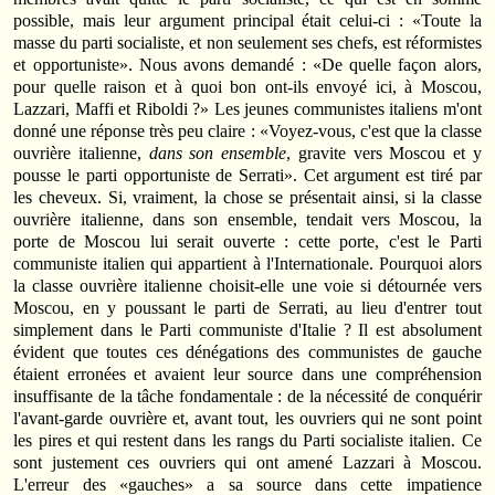
possible, mais leur argument principal était celui-ci : «Toute la
masse du parti socialiste, et non seulement ses chefs, est réformistes
et opportuniste». Nous avons demandé : «De quelle façon alors,
pour quelle raison et à quoi bon ont-ils envoyé ici, à Moscou,
Lazzari, Maffi et Riboldi ?» Les jeunes communistes italiens m'ont
donné une réponse très peu claire : «Voyez-vous, c'est que la classe
ouvrière italienne,
dans son ensemble
, gravite vers Moscou et y
pousse le parti opportuniste de Serrati». Cet argument est tiré par
les cheveux. Si, vraiment, la chose se présentait ainsi, si la classe
ouvrière italienne, dans son ensemble, tendait vers Moscou, la
porte de Moscou lui serait ouverte : cette porte, c'est le Parti
communiste italien qui appartient à l'Internationale. Pourquoi alors
la classe ouvrière italienne choisit-elle une voie si détournée vers
Moscou, en y poussant le parti de Serrati, au lieu d'entrer tout
simplement dans le Parti communiste d'Italie ? Il est absolument
évident que toutes ces dénégations des communistes de gauche
étaient erronées et avaient leur source dans une compréhension
insuffisante de la tâche fondamentale : de la nécessité de conquérir
l'avant-garde ouvrière et, avant tout, les ouvriers qui ne sont point
les pires et qui restent dans les rangs du Parti socialiste italien. Ce
sont justement ces ouvriers qui ont amené Lazzari à Moscou.
L'erreur des «gauches» a sa source dans cette impatience