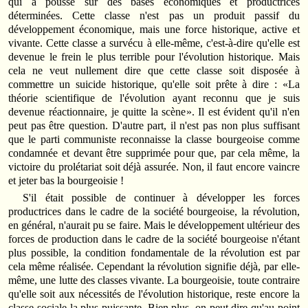
qui a poussé sur des bases économiques et productrices
déterminées. Cette classe n'est pas un produit passif du
développement économique, mais une force historique, active et
vivante. Cette classe a survécu à elle-même, c'est-à-dire qu'elle est
devenue le frein le plus terrible pour l'évolution historique. Mais
cela ne veut nullement dire que cette classe soit disposée à
commettre un suicide historique, qu'elle soit prête à dire : «La
théorie scientifique de l'évolution ayant reconnu que je suis
devenue réactionnaire, je quitte la scène». Il est évident qu'il n'en
peut pas être question. D'autre part, il n'est pas non plus suffisant
que le parti communiste reconnaisse la classe bourgeoise comme
condamnée et devant être supprimée pour que, par cela même, la
victoire du prolétariat soit déjà assurée. Non, il faut encore vaincre
et jeter bas la bourgeoisie !
S'il était possible de continuer à développer les forces
productrices dans le cadre de la société bourgeoise, la révolution,
en général, n'aurait pu se faire. Mais le développement ultérieur des
forces de production dans le cadre de la société bourgeoise n'étant
plus possible, la condition fondamentale de la révolution est par
cela même réalisée. Cependant la révolution signifie déjà, par elle-
même, une lutte des classes vivante. La bourgeoisie, toute contraire
qu'elle soit aux nécessités de l'évolution historique, reste encore la
classe sociale la plus puissante. Bien plus, on peut dire qu'au point