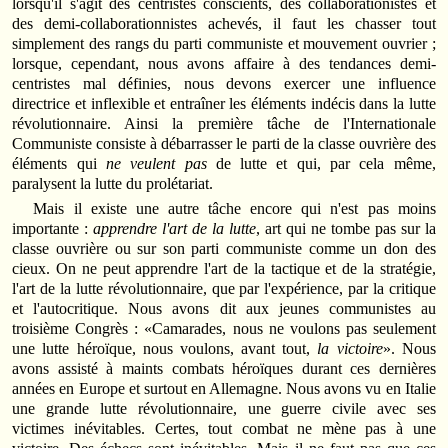
lorsqu'il s'agit des centristes conscients, des collaborationistes et
des demi-collaborationnistes achevés, il faut les chasser tout
simplement des rangs du parti communiste et mouvement ouvrier ;
lorsque, cependant, nous avons affaire à des tendances demi-
centristes mal définies, nous devons exercer une influence
directrice et inflexible et entraîner les éléments indécis dans la lutte
révolutionnaire. Ainsi la première tâche de l'Internationale
Communiste consiste à débarrasser le parti de la classe ouvrière des
éléments qui
ne veulent pas
de lutte et qui, par cela même,
paralysent la lutte du prolétariat.
Mais il existe une autre tâche encore qui n'est pas moins
importante :
apprendre l'art de la lutte
, art qui ne tombe pas sur la
classe ouvrière ou sur son parti communiste comme un don des
cieux. On ne peut apprendre l'art de la tactique et de la stratégie,
l'art de la lutte révolutionnaire, que par l'expérience, par la critique
et l'autocritique. Nous avons dit aux jeunes communistes au
troisième Congrès : «Camarades, nous ne voulons pas seulement
une lutte héroïque, nous voulons, avant tout,
la victoire
». Nous
avons assisté à maints combats héroïques durant ces dernières
années en Europe et surtout en Allemagne. Nous avons vu en Italie
une grande lutte révolutionnaire, une guerre civile avec ses
victimes inévitables. Certes, tout combat ne mène pas à une