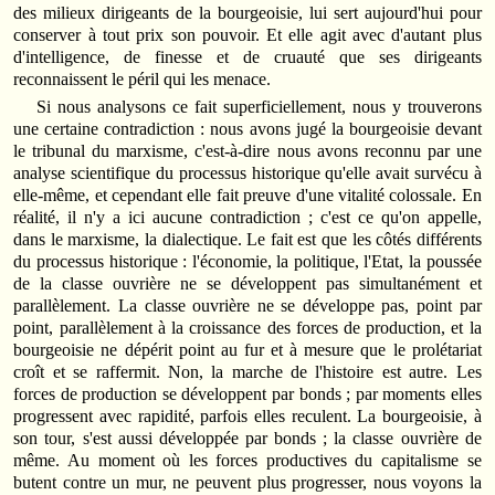
des milieux dirigeants de la bourgeoisie, lui sert aujourd'hui pour
conserver à tout prix son pouvoir. Et elle agit avec d'autant plus
d'intelligence, de finesse et de cruauté que ses dirigeants
reconnaissent le péril qui les menace.
Si nous analysons ce fait superficiellement, nous y trouverons
une certaine contradiction : nous avons jugé la bourgeoisie devant
le tribunal du marxisme, c'est-à-dire nous avons reconnu par une
analyse scientifique du processus historique qu'elle avait survécu à
elle-même, et cependant elle fait preuve d'une vitalité colossale. En
réalité, il n'y a ici aucune contradiction ; c'est ce qu'on appelle,
dans le marxisme, la dialectique. Le fait est que les côtés différents
du processus historique : l'économie, la politique, l'Etat, la poussée
de la classe ouvrière ne se développent pas simultanément et
parallèlement. La classe ouvrière ne se développe pas, point par
point, parallèlement à la croissance des forces de production, et la
bourgeoisie ne dépérit point au fur et à mesure que le prolétariat
croît et se raffermit. Non, la marche de l'histoire est autre. Les
forces de production se développent par bonds ; par moments elles
progressent avec rapidité, parfois elles reculent. La bourgeoisie, à
son tour, s'est aussi développée par bonds ; la classe ouvrière de
même. Au moment où les forces productives du capitalisme se
butent contre un mur, ne peuvent plus progresser, nous voyons la