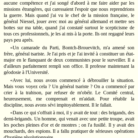
aucune compétence et j'ai songé d'abord à me faire aider par les
missions étrangères, qui caressaient l'espoir que nous reprendrions
la guerre. Mais quand j'ai vu le chef de la mission française, le
général Niessel, jouer avec moi au général allemand et mettre ses
bottes sur ma table, quand j'ai constaté surtout le scepticisme de
tous ces professionnels, je les ai mis à la porte. Ils ont regagné leurs
pays peu après.
«Un camarade du Parti, Bontch-Brouevitch, m'a amené son
frère, général tsariste. Je l'ai pris et je l'ai invité à constituer un état-
major en le flanquant de deux communistes pour le surveiller. Il a
d'ailleurs parfaitement rempli son office. Il professe maintenant la
géodosie à l'Université.
«Avec lui, nous avons commencé à débrouiller la situation.
Mais vous voyez cela ? Un général tsariste ? On a commencé par
crier à la trahison, par refuser de m'obéir. Le Comité central,
heureusement, me comprenait et m'aidait. Pour rétablir la
discipline, nous avons sévi impitoyablement. Il le fallait.
«Dans ce qui s'offrait à moi, il y avait de tout : des brigands, des
demi-brigands. Un homme, qui venait avec une petite troupe, avait
les poches pleines d'or et de montres ; on l'a fusillé. Il y avait des
mouchards, des espions. Il a fallu pratiquer de sérieuses opérations
d'hygiène révolutionnaire.