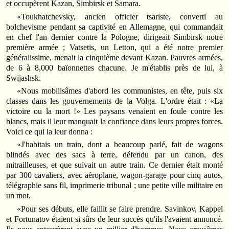
et occupèrent Kazan, Simbirsk et Samara.
«Toukhatchevsky, ancien officier tsariste, converti au
bolchevisme pendant sa captivité en Allemagne, qui commandait
en chef l'an dernier contre la Pologne, dirigeait Simbirsk notre
première armée ; Vatsetis, un Letton, qui a été notre premier
généralissime, menait la cinquième devant Kazan. Pauvres armées,
de 6 à 8,000 baïonnettes chacune. Je m'établis près de lui, à
Swijashsk.
«Nous mobilisâmes d'abord les communistes, en tête, puis six
classes dans les gouvernements de la Volga. L'ordre était : «La
victoire ou la mort !» Les paysans venaient en foule contre les
blancs, mais il leur manquait la confiance dans leurs propres forces.
Voici ce qui la leur donna :
«J'habitais un train, dont a beaucoup parlé, fait de wagons
blindés avec des sacs à terre, défendu par un canon, des
mitrailleuses, et que suivait un autre train. Ce dernier était monté
par 300 cavaliers, avec aéroplane, wagon-garage pour cinq autos,
télégraphie sans fil, imprimerie tribunal ; une petite ville militaire en
un mot.
«Pour ses débuts, elle faillit se faire prendre. Savinkov, Kappel
et Fortunatov étaient si sûrs de leur succès qu'ils l'avaient annoncé.