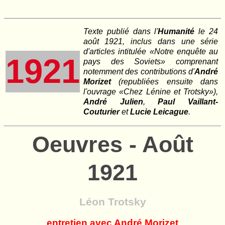
Texte publié dans l'
Humanité
le 24
août 1921, inclus dans une série
d'articles intitulée «Notre enquête au
1921
pays des Soviets» comprenant
notemment des contributions d'
André
Morizet
(republiées ensuite dans
l'ouvrage «Chez Lénine et Trotsky»),
André Julien
,
Paul Vaillant-
Couturier
et
Lucie Leicague
.
Oeuvres - Août
1921
Léon Trotsky
entretien avec André Morizet