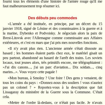
fourni tous les éléments d'une histoire de l'armée rouge qu'il me
faut malheureusement trop résumer ici.
Des débuts peu commodes
«L'armée a été instituée, en principe, par un décret du 15
janvier 1918, signé de Lénine et des commissaires à la guerre et à
la marine, Dybenko et Podvoisky. Je négociais alors la paix de
Brest-Litovsk avec l'Allemagne comme commissaire aux Affaires
extérieures, et c'est en mars que j'ai pris mes nouvelles fonctions.
«Il n'y avait plus rien. L'ancienne armée s'était dissoute au
hasard ; les hommes étaient partis chez eux, le matériel gisait un
peu partout, abandonné au hasard de l'arrêt des trains. Les soviets
locaux, tout jeunes alors, très primitifs encore, me télégraphiaient :
«J'ai dix canons..., j'ai un parc d'aviation... Dix soldats..., cinq
marins...». Vous voyez cette pagaïe !
«Mon bureau, à Smolny ? Une foire ! Des gens y venaient, de
tous les coins du pays : «Donnez-nous des souliers ! vous n'auriez
pas un colonel ? » Reportez-vous à la description que fait
Lissagaray du ministère de la Guerre sous la Commune. C'était
cela.
«Mettre de l'ordre là-dedans, ce n'était pas facile. Je n'avais