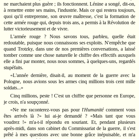
ne marchaient plus guère ; ils fonctionnent. Lénine a songé, dit-on,
à remettre entre ses mains, l'industrie. Mais ce qui restera toujours,
quoi qu'il entreprenne, son œuvre maîtresse, c'est la formation de
cette armée rouge qui, depuis trois ans, a permis à la Révolution de
lutter victorieusement et de vivre.
L'armée rouge ? Nous savons tous, parbleu, quelle était
redoutable, puisque nous connaissons ses exploits. N'empêche que
quand Trotzky, dans une de nos premières conversations, a laissé
tomber comme une chose naturelle le chiffre des effectifs auxquels
elle a fini par monter, nous nous sommes, à quelques-uns, regardés
stupéfaits.
«L'année dernière, disait-il, au moment de la guerre avec la
Pologne, nous avions sous les armes cinq millions trois cent mille
soldats...»
Cinq millions, peste ! C'est un chiffre que personne en Europe,
je crois, n'a soupçonné.
«Ne me raconterez-vous pas pour l'
Humanité
comment vous
êtes arrivés là ?» lui ai-je demandé ? «Mais tant que vous
voudrez !» m'a-t-il répondu en souriant. Et, pendant plusieurs
après-midi, dans son cabinet du Commissariat de la guerre, il s'est
prêté à mes questions avec une bonne grâce inépuisable, et m'a