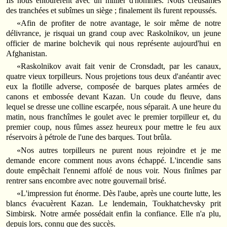
Ils nous entourèrent avec un millier d'hommes. Nous creusâmes
des tranchées et subîmes un siège ; finalement ils furent repoussés.
«Afin de profiter de notre avantage, le soir même de notre
délivrance, je risquai un grand coup avec Raskolnikov, un jeune
officier de marine bolchevik qui nous représente aujourd'hui en
Afghanistan.
«Raskolnikov avait fait venir de Cronsdadt, par les canaux,
quatre vieux torpilleurs. Nous projetions tous deux d'anéantir avec
eux la flotille adverse, composée de barques plates armées de
canons et embossée devant Kazan. Un coude du fleuve, dans
lequel se dresse une colline escarpée, nous séparait. A une heure du
matin, nous franchîmes le goulet avec le premier torpilleur et, du
premier coup, nous fûmes assez heureux pour mettre le feu aux
réservoirs à pétrole de l'une des barques. Tout brûla.
«Nos autres torpilleurs ne purent nous rejoindre et je me
demande encore comment nous avons échappé. L'incendie sans
doute empêchait l'ennemi affolé de nous voir. Nous finîmes par
rentrer sans encombre avec notre gouvernail brisé.
«L'impression fut énorme. Dès l'aube, après une courte lutte, les
blancs évacuèrent Kazan. Le lendemain, Toukhatchevsky prit
Simbirsk. Notre armée possédait enfin la confiance. Elle n'a plu,
depuis lors, connu que des succès.