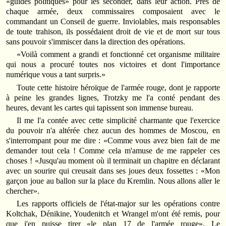
«guides politiques» pour les seconder, dans leur action. Près de
chaque armée, deux commissaires composaient avec le
commandant un Conseil de guerre. Inviolables, mais responsables
de toute trahison, ils possédaient droit de vie et de mort sur tous
sans pouvoir s'immiscer dans la direction des opérations.
«Voilà comment a grandi et fonctionné cet organisme militaire
qui nous a procuré toutes nos victoires et dont l'importance
numérique vous a tant surpris.»
Toute cette histoire héroïque de l'armée rouge, dont je rapporte
à peine les grandes lignes, Trotzky me l'a conté pendant des
heures, devant les cartes qui tapissent son immense bureau.
Il me l'a contée avec cette simplicité charmante que l'exercice
du pouvoir n'a altérée chez aucun des hommes de Moscou, en
s'interrompant pour me dire : «Comme vous avez bien fait de me
demander tout cela ! Comme cela m'amuse de me rappeler ces
choses ! «Jusqu'au moment où il terminait un chapitre en déclarant
avec un sourire qui creusait dans ses joues deux fossettes : «Mon
garçon joue au ballon sur la place du Kremlin. Nous allons aller le
chercher».
Les rapports officiels de l'état-major sur les opérations contre
Koltchak, Dénikine, Youdenitch et Wrangel m'ont été remis, pour
que j'en puisse tirer «le plan 17 de l'armée rouge». Le