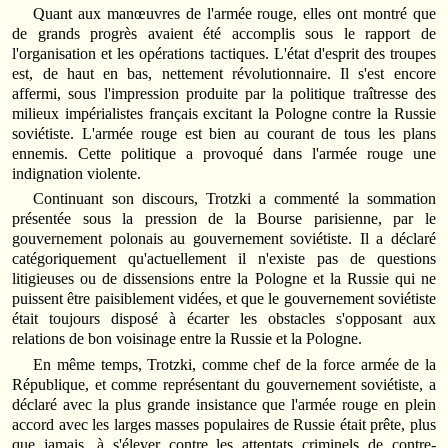
Quant aux manœuvres de l'armée rouge, elles ont montré que
de grands progrès avaient été accomplis sous le rapport de
l'organisation et les opérations tactiques. L'état d'esprit des troupes
est, de haut en bas, nettement révolutionnaire. Il s'est encore
affermi, sous l'impression produite par la politique traîtresse des
milieux impérialistes français excitant la Pologne contre la Russie
soviétiste. L'armée rouge est bien au courant de tous les plans
ennemis. Cette politique a provoqué dans l'armée rouge une
indignation violente.
Continuant son discours, Trotzki a commenté la sommation
présentée sous la pression de la Bourse parisienne, par le
gouvernement polonais au gouvernement soviétiste. Il a déclaré
catégoriquement qu'actuellement il n'existe pas de questions
litigieuses ou de dissensions entre la Pologne et la Russie qui ne
puissent être paisiblement vidées, et que le gouvernement soviétiste
était toujours disposé à écarter les obstacles s'opposant aux
relations de bon voisinage entre la Russie et la Pologne.
En même temps, Trotzki, comme chef de la force armée de la
République, et comme représentant du gouvernement soviétiste, a
déclaré avec la plus grande insistance que l'armée rouge en plein
accord avec les larges masses populaires de Russie était prête, plus
que jamais, à s'élever contre les attentats criminels de contre-