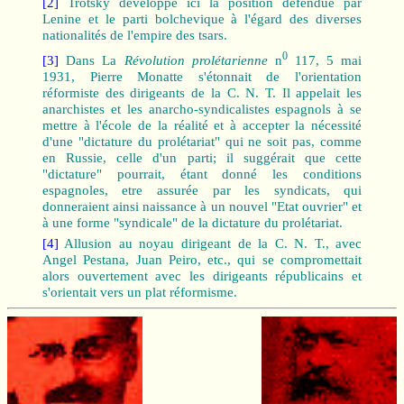
[2]
Trotsky développe ici la position défendue par
Lenine et le parti bolchevique à l'égard des diverses
nationalités de l'empire des tsars.
0
[3]
Dans La
Révolution prolétarienne
n
117, 5 mai
1931, Pierre Monatte s'étonnait de l'orientation
réformiste des dirigeants de la C. N. T. Il appelait les
anarchistes et les anarcho-syndicalistes espagnols à se
mettre à l'école de la réalité et à accepter la nécessité
d'une "dictature du prolétariat" qui ne soit pas, comme
en Russie, celle d'un parti; il suggérait que cette
"dictature" pourrait, étant donné les conditions
espagnoles, etre assurée par les syndicats, qui
donneraient ainsi naissance à un nouvel "Etat ouvrier" et
à une forme "syndicale" de la dictature du prolétariat.
[4]
Allusion au noyau dirigeant de la C. N. T., avec
Angel Pestana, Juan Peiro, etc., qui se compromettait
alors ouvertement avec les dirigeants républicains et
s'orientait vers un plat réformisme.