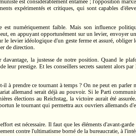
communiste est considérablement entamée ; l'opposition marxi
éments expérimentés et critiques, qui sont capables d'élev
 est numériquement faible. Mais son influence politique
peut, en appuyant opportunément sur un levier, envoyer un 
 le levier idéologique d'un geste ferme et assuré, obliger 
er de direction.
davantage, la justesse de notre position. Quand le plafo
e leur prestige. Et les conseillers secrets sautent alors pa
t-il à prendre ce tournant à temps ? On ne peut en parler
létariat allemand serait déjà au pouvoir. Si le Parti commun
ères élections au Reichstag, la victoire aurait été assurée
portun le tournant qui permettra aux ouvriers allemands d'e
fort est nécessaire. Il faut que les éléments d'avant-garde
rtement contre l'ultimatisme borné de la bureaucratie, à l'int