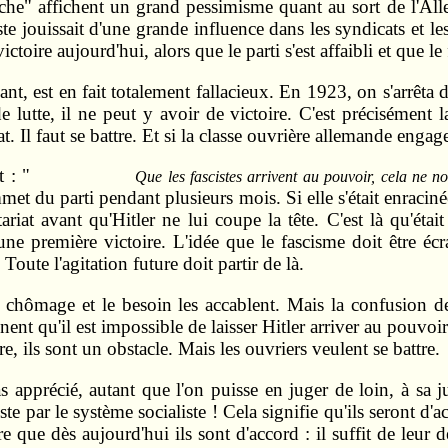
he" affichent un grand pessimisme quant au sort de l'All
te jouissait d'une grande influence dans les syndicats et le
ctoire aujourd'hui, alors que le parti s'est affaibli et que 
t, est en fait totalement fallacieux. En 1923, on s'arrêta 
e lutte, il ne peut y avoir de victoire. C'est précisément 
t. Il faut se battre. Et si la classe ouvrière allemande engag
 : "
Que les fascistes arrivent au pouvoir, cela ne n
t du parti pendant plusieurs mois. Si elle s'était enracinée 
riat avant qu'Hitler ne lui coupe la tête. C'est là qu'étai
e première victoire. L'idée que le fascisme doit être écr
Toute l'agitation future doit partir de là.
 chômage et le besoin les accablent. Mais la confusion de 
ent qu'il est impossible de laisser Hitler arriver au pouvo
e, ils sont un obstacle. Mais les ouvriers veulent se battre.
pas apprécié, autant que l'on puisse en juger de loin, à sa
liste par le système socialiste ! Cela signifie qu'ils seront d
re que dès aujourd'hui ils sont d'accord : il suffit de leu