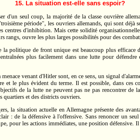
15. La situation est-elle sans espoir?
ser d'un seul coup, la majorité de la classe ouvrière alle
troisième période", les ouvriers allemands, qui sont déjà 
 centres d'inhibition. Mais cette solidité organisationnelle
s rangs, ouvre les plus larges possibilités pour des comba
 que la politique de front unique est beaucoup plus efficac
nt entraînées plus facilement dans une lutte pour défendr
 menace venant d'Hitler sont, en ce sens, un signal d'alarme
ire et le plus évident du terme. Il est possible, dans ces 
objectifs de la lutte ne peuvent pas ne pas rencontrer de 
 quartiers et des districts ouvriers.
ngers, la situation actuelle en Allemagne présente des avant
lair : de la défensive à l'offensive. Sans renoncer un seul
e, pour les actions immédiates, une position défensive. Il 