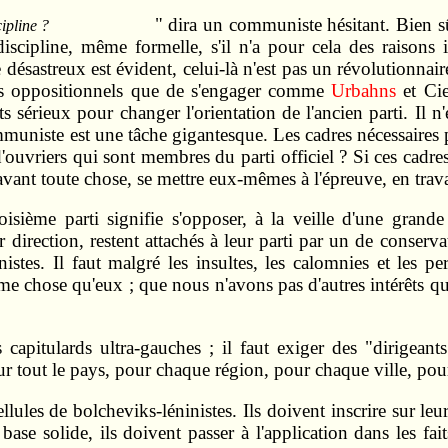
" dira un communiste hésitant. Bien sûr
ipline ?
scipline, même formelle, s'il n'a pour cela des raisons 
e désastreux est évident, celui-là n'est pas un révolutionnair
es oppositionnels que de s'engager comme
Urbahns
et Cie
sérieux pour changer l'orientation de l'ancien parti. Il n'e
niste est une tâche gigantesque. Les cadres nécessaires pou
 d'ouvriers qui sont membres du parti officiel ? Si ces cadr
avant toute chose, se mettre eux-mêmes à l'épreuve, en travai
isième parti signifie s'opposer, à la veille d'une grande
irection, restent attachés à leur parti par un de conserva
es. Il faut malgré les insultes, les calomnies et les pers
me chose qu'eux ; que nous n'avons pas d'autres intérêts
capitulards ultra-gauches ; il faut exiger des "dirigeant
ur tout le pays, pour chaque région, pour chaque ville, pou
 cellules de bolcheviks-léninistes. Ils doivent inscrire sur 
base solide, ils doivent passer à l'application dans les f