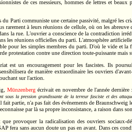
ionnistes de ces messieurs, hommes de lettres et beaux 
 du Parti communiste une certaine passivité, malgré les cri
s rarement à leurs réunions de cellule, où on les abreuve d
dans la rue. L'ouvrier a conscience de la contradiction irréd
ns les réunions officielles du parti. L'atmosphère artificiell
ble pour les simples membres du parti. D'où le vide et la 
urde protestation contre une direction toute-puissante mais s
riat est un encouragement pour les fascistes. Ils poursu
sensibilisera de manière extraordinaire les ouvriers d'avan
ouchant sur l'action.
ig,
Münzenberg
écrivait en novembre de l'année dernière 
 sous la pression grandissante de la terreur fasciste et des attaque
 fait partie, n'a pas fait des événements de Braunschweig l
connaisse par là sa propre inconsistance, a raison dans son
t que provoquer la radicalisation des ouvriers sociaux-
u SAP fera sans aucun doute un pas en avant. Dans ces cond