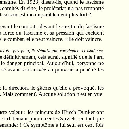
emagne. En 1923, disent-ils, quand le fascisme
s comités d'usine, le prolétariat n'a pas remporté
le fascisme est incomparablement plus fort ?
devant le combat : devant le spectre du fascisme
la force du fascisme et sa pression qui excluent
e le combat, elle peut vaincre. Elle doit vaincre.
ous fait pas peur, ils s'épuiseront rapidement eux-mêmes,
définitivement, cela aurait signifié que le Parti
t le danger principal. Aujourd'hui, personne ne
asé avant son arrivée au pouvoir, a pénétré les
la direction, le gâchis qu'elle a provoqué, les
ir. Mais comment? Aucune solution n'est en vue.
 juste valeur : les mineurs de Hirsch-Dunker ont
'accord demain pour créer les Soviets, en tant que
r demander ! Ce symptôme à lui seul est cent fois