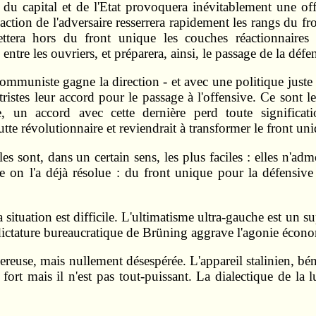
ve du capital et de l'Etat provoquera inévitablement une 
éaction de l'adversaire resserrera rapidement les rangs du fr
ettera hors du front unique les couches réactionnaires d
entre les ouvriers, et préparera, ainsi, le passage de la défen
communiste gagne la direction - et avec une politique juste
tristes leur accord pour le passage à l'offensive. Ce sont 
e, un accord avec cette dernière perd toute significat
utte révolutionnaire et reviendrait à transformer le front un
ciles sont, dans un certain sens, les plus faciles : elles n'
e on l'a déjà résolue : du front unique pour la défensiv
a situation est difficile. L'ultimatisme ultra-gauche est un
dictature bureaucratique de Brüning aggrave l'agonie écono
angereuse, mais nullement désespérée. L'appareil stalinien, bé
fort mais il n'est pas tout-puissant. La dialectique de la l