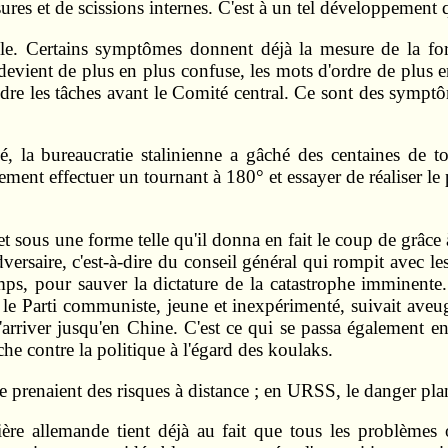
es et de scissions internes. C'est à un tel développement qu
ble. Certains symptômes donnent déjà la mesure de la forc
 devient de plus en plus confuse, les mots d'ordre de plu
re les tâches avant le Comité central. Ce sont des symptô
sé, la bureaucratie stalinienne a gâché des centaines de
ement effectuer un tournant à 180° et essayer de réaliser 
 et sous une forme telle qu'il donna en fait le coup de grâ
'adversaire, c'est-à-dire du conseil général qui rompit avec l
, pour sauver la dictature de la catastrophe imminente. Il 
le Parti communiste, jeune et inexpérimenté, suivait aveug
d'arriver jusqu'en Chine. C'est ce qui se passa également 
he contre la politique à l'égard des koulaks.
e prenaient des risques à distance ; en URSS, le danger plana
rière allemande tient déjà au fait que tous les problème