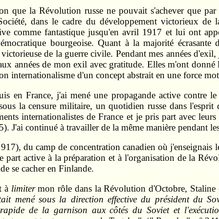
on que la Révolution russe ne pouvait s'achever que par la
a Société, dans le cadre du développement victorieux d
ctive comme fantastique jusqu'en avril 1917 et lui ont appo
mocratique bourgeoise. Quant à la majorité écrasante de
 victorieuse de la guerre civile. Pendant mes années d'exil,
aux années de mon exil avec gratitude. Elles m'ont donné la
on internationalisme d'un concept abstrait en une force motr
uis en France, j'ai mené une propagande active contre le 
ous la censure militaire, un quotidien russe dans l'esprit d
ments internationalistes de France et je pris part avec leurs
J'ai continué à travailler de la même manière pendant les
1917), du camp de concentration canadien où j'enseignais
 part active à la préparation et à l'organisation de la Rév
 de se cacher en Finlande.
t à
limiter
mon rôle dans la Révolution d'Octobre, Staline é
était mené sous la direction effective du président du 
rapide de la garnison aux côtés du Soviet et l'exécuti