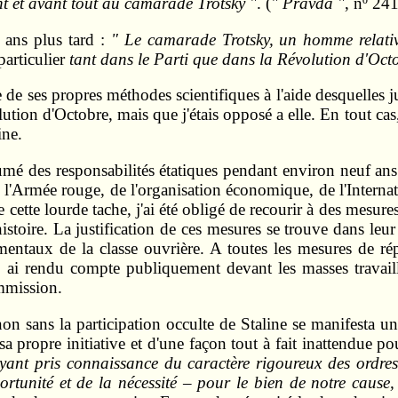
nt et avant tout au camarade Trotsky "
. (
" Pravda "
, nº 24
x ans plus tard :
" Le camarade Trotsky, un homme relati
particulier
tant dans le Parti que dans la Révolution d'Oct
de de ses propres méthodes scientifiques à l'aide desquelles
lution d'Octobre, mais que j'étais opposé a elle. En tout cas
ine.
mé des responsabilités étatiques pendant environ neuf ans. J'
e l'Armée rouge, de l'organisation économique, de l'Internat
e cette lourde tache, j'ai été obligé de recourir à des mesures
stoire. La justification de ces mesures se trouve dans leur 
entaux de la classe ouvrière. A toutes les mesures de rép
'en ai rendu compte publiquement devant les masses travail
ommission.
non sans la participation occulte de Staline se manifesta 
 sa propre initiative et d'une façon tout à fait inattendue 
ant pris connaissance du caractère rigoureux des ordres 
ortunité et de la nécessité – pour le bien de notre cause,