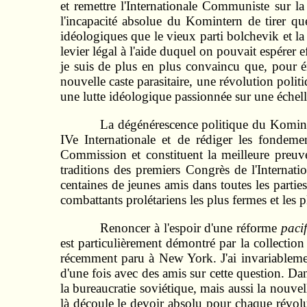
et remettre l'Internationale Communiste sur la
l'incapacité absolue du Komintern de tirer q
idéologiques que le vieux parti bolchevik et la 
levier légal à l'aide duquel on pouvait espérer 
je suis de plus en plus convaincu que, pour ém
nouvelle caste parasitaire, une révolution pol
une lutte idéologique passionnée sur une échell
La dégénérescence politique du Kominter
IVe Internationale et de rédiger les fondemen
Commission et constituent la meilleure preuve
traditions des premiers Congrès de l'Internat
centaines de jeunes amis dans toutes les parties
combattants prolétariens les plus fermes et les 
Renoncer à l'espoir d'une réforme
paci
est particulièrement démontré par la collection
récemment paru à New York. J'ai invariablemen
d'une fois avec des amis sur cette question. D
la bureaucratie soviétique, mais aussi la nouv
là découle le devoir absolu pour chaque révolu