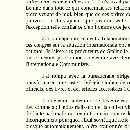
ordres mon entière adhésion "
. Il n'y avait p
Lénine dans tout ce qui concernait ses relatio
ordre venant de moi, bien que de ces ordres d
pouvoirs. Je dois ajouter que pas une seule f
l'exceptionnelle confiance d'un homme que je c
J'ai participé directement à l'élaborati
ces congrès sur la situation internationale ont
par moi. Je laisse aux procureurs de Staline le
me concerne, je continue à défendre avec fer
l'Internationale Communiste.
J'ai rompu avec la bureaucratie dirige
transforma en une caste privilégiée imbue de c
officiels, des livres et des articles accessibles à
J'ai défendu la démocratie des Soviets c
des sommets ; l'industrialisation et la collectiv
de l'internationalisme révolutionnaire contre
théoriquement pourquoi l'Etat soviétique isolé
presque automatiquement, a été couronnée d'un 