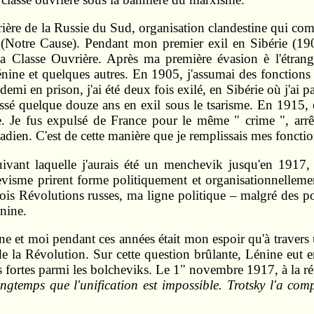
rière de la Russie du Sud, organisation clandestine qui comp
(Notre Cause). Pendant mon premier exil en Sibérie (1900
a Classe Ouvrière. Après ma première évasion è l'étrange
énine et quelques autres. En 1905, j'assumai des fonctions
 demi en prison, j'ai été deux fois exilé, en Sibérie où j'ai
passé quelque douze ans en exil sous le tsarisme. En 1915,
e. Je fus expulsé de France pour le même " crime ", arr
ien. C'est de cette manière que je remplissais mes fonction
uivant laquelle j'aurais été un menchevik jusqu'en 1917, n
visme prirent forme politiquement et organisationnellemen
ois Révolutions russes, ma ligne politique – malgré des po
nine.
e et moi pendant ces années était mon espoir qu'à travers 
de la Révolution. Sur cette question brûlante, Lénine eut e
très fortes parmi les bolcheviks. Le 1" novembre 1917, à la
ngtemps que l'unification est impossible. Trotsky l'a comp