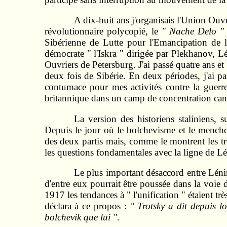
A dix-huit ans j'organisais l'Union Ouv
révolutionnaire polycopié, le
" Nache Delo "
Sibérienne de Lutte pour l'Emancipation de l
démocrate " l'Iskra " dirigée par Plekhanov, L
Ouvriers de Petersburg. J'ai passé quatre ans et
deux fois de Sibérie. En deux périodes, j'ai 
contumace pour mes activités contre la guerr
britannique dans un camp de concentration canad
La version des historiens staliniens, s
Depuis le jour où le bolchevisme et le menche
des deux partis mais, comme le montrent les tr
les questions fondamentales avec la ligne de Lé
Le plus important désaccord entre Lénin
d'entre eux pourrait être poussée dans la voie 
1917 les tendances à " l'unification " étaient 
déclara à ce propos :
" Trotsky a dit depuis lo
bolchevik que lui "
.