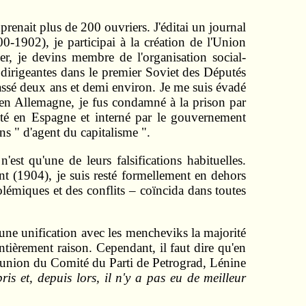
renait plus de 200 ouvriers. J'éditai un journal
-1902), je participai à la création de l'Union
r, je devins membre de l'organisation social-
 dirigeantes dans le premier Soviet des Députés
 passé deux ans et demi environ. Je me suis évadé
 en Allemagne, je fus condamné à la prison par
êté en Espagne et interné par le gouvernement
s " d'agent du capitalisme ".
'est qu'une de leurs falsifications habituelles.
t (1904), je suis resté formellement en dehors
lémiques et des conflits – coïncida dans toutes
une unification avec les mencheviks la majorité
ntièrement raison. Cependant, il faut dire qu'en
 réunion du Comité du Parti de Petrograd, Lénine
ris et, depuis lors, il n'y a pas eu de meilleur