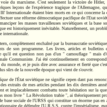
 voie du marxisme. C'est seulement la victoire de Hitler, 
uelques leçons de l'expérience tragique de l'Allemagne
Ill' Internationale étaient bien morts en ce qui concerne la 
effectuer une réforme démocratique pacifique de l'Etat sovié
anciper les masses travailleuses soviétiques et la base so
itique est historiquement inévitable. Naturellement, un pro
e internationale.
n, complètement enchaîné par la bureaucratie soviétique, c
ts de son programme. Les livres, articles et bulletins 
 qu'il est question non pas d'un " camouflage " mais d'
ionale Communiste. J'ai été continuellement en correspo
 du monde, et je puis dire avec assurance et fierté que c'es
plus sûrs de la nouvelle époque qui vient de s'ouvrir.
fique
de l'État soviétique ne signifie cepen dant pas renonc
 des extraits de mes articles pendant les dix dernières anné
t et implacablement combattu toute hésitation sur la que
ans mon livre " La Révolution trahie ", ai théoriquement p
elle base sociale de l'URSS qui constitue un énorme pas e
tionnaire de défendre l'U.R.S.S. contre l'impérialisme,
ma