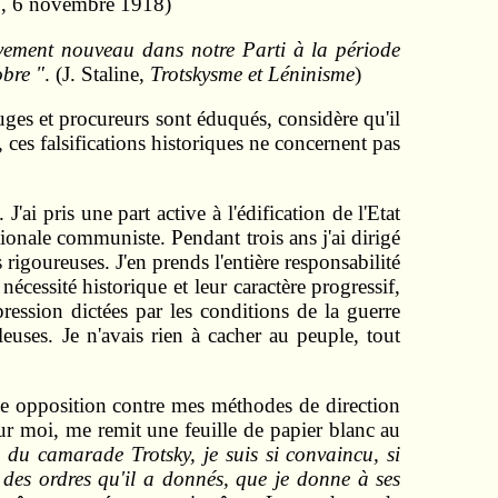
1, 6 novembre 1918)
vement nouveau dans notre Parti à la période
obre "
. (J. Staline,
Trotskysme et Léninisme
)
 juges et procureurs sont éduqués, considère qu'il
, ces falsifications historiques ne concernent pas
ai pris une part active à l'édification de l'Etat
ionale communiste. Pendant trois ans j'ai dirigé
 rigoureuses. J'en prends l'entière responsabilité
nécessité historique et leur caractère progressif,
ression dictées par les conditions de la guerre
leuses. Je n'avais rien à cacher au peuple, tout
une opposition contre mes méthodes de direction
pour moi, me remit une feuille de papier blanc au
du camarade Trotsky, je suis si convaincu, si
 des ordres qu'il a donnés, que je donne à ses