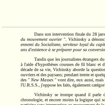
Dans son intervention finale du 28 ja
du mouvement ouvrier "
. Vichinsky a dénon
ennemi du Socialisme, serviteur loyal du capi
ans d'existence à se préparer pour sa conversio
Tandis que les journalistes étrangers 
à l'aide d'hypothèses cousues de fil blanc et 
décade de sa vie, Vichinsky aborde la questio
ouvriers et des paysans; pendant trente et quelq
des
" New Masses "
vont dire, eux aussi, mais
l'U.R.S.S., j'oppose les faits, également catégo
Vichinsky se trompe quand il parle de
chronologie, et encore moins la logique qui son
participe sans interruption au mouvement de la