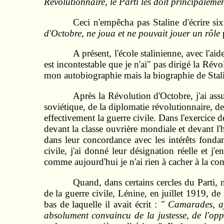
Révolutionnaire, le Parti les doit principaleme
Ceci n'empêcha pas Staline d'écrire si
d'Octobre, ne joua et ne pouvait jouer un rôle
A présent, l'école stalinienne, avec l'ai
est incontestable que je n'ai" pas dirigé la Révo
mon autobiographie mais la biographie de Stal
Après la Révolution d'Octobre, j'ai assu
soviétique, de la diplomatie révolutionnaire, d
effectivement la guerre civile. Dans l'exercice d
devant la classe ouvrière mondiale et devant l'hi
dans leur concordance avec les intérêts fondam
civile, j'ai donné leur désignation réelle et j
comme aujourd'hui je n'ai rien à cacher à la c
Quand, dans certains cercles du Parti, 
de la guerre civile, Lénine, en juillet 1919, de
bas de laquelle il avait écrit :
" Camarades, ay
absolument convaincu de la justesse, de l'opp