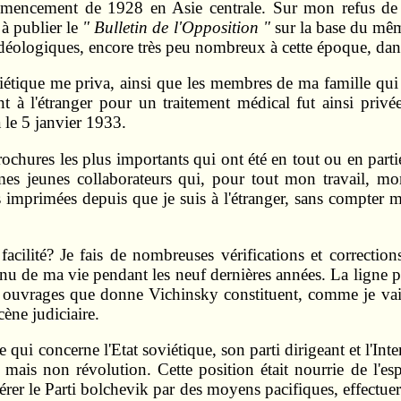
ommencement de 1928 en Asie centrale. Sur mon refus de c
à publier le
" Bulletin de l'Opposition "
sur la base du mêm
idéologiques, encore très peu nombreux à cette époque, dan
étique me priva, ainsi que les membres de ma famille qui ét
t à l'étranger pour un traitement médical fut ainsi privé
a le 5 janvier 1933.
 brochures les plus importants qui ont été en tout ou en part
 mes jeunes collaborateurs qui, pour tout mon travail, 
 imprimées depuis que je suis à l'étranger, sans compter me
 facilité? Je fais de nombreuses vérifications et correcti
nu de ma vie pendant les neuf dernières années. La ligne po
s ouvrages que donne Vichinsky constituent, comme je vais l
cène judiciaire.
qui concerne l'Etat soviétique, son parti dirigeant et l'I
 mais non révolution. Cette position était nourrie de l'e
rer le Parti bolchevik par des moyens pacifiques, effectuer