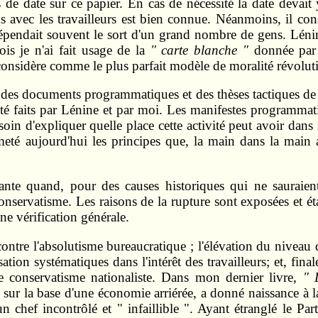
as de date sur ce papier. En cas de nécessité la date dev
ns avec les travailleurs est bien connue. Néanmoins, il con
épendait souvent le sort d'un grand nombre de gens. Lénin
ois je n'ai fait usage de la
" carte blanche "
donnée par 
onsidère comme le plus parfait modèle de moralité révolut
on des documents programmatiques et des thèses tactiques de 
 été faits par Lénine et par moi. Les manifestes programmat
 soin d'expliquer quelle place cette activité peut avoir d
meté aujourd'hui les principes que, la main dans la main
ante quand, pour des causes historiques qui ne sauraient
onservatisme. Les raisons de la rupture sont exposées et é
 une vérification générale.
ontre l'absolutisme bureaucratique ; l'élévation du niveau 
isation systématiques dans l'intérêt des travailleurs; et, fina
 le conservatisme nationaliste. Dans mon dernier livre,
" 
, sur la base d'une économie arriérée, a donné naissance à 
chef incontrôlé et " infaillible ". Ayant étranglé le Part