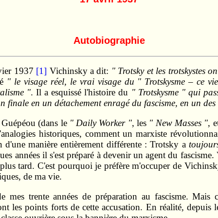
Autobiographie
nvier 1937
[1]
Vichinsky a dit:
" Trotsky et les trotskystes 
cé
" le visage réel, le vrai visage du " Trotskysme – ce vi
talisme "
. Il a esquissé l'histoire du
" Trotskysme " qui pas
n finale en un détachement enragé du fascisme, en un des se
du Guépéou (dans le
" Daily Worker "
, les
" New Masses "
, 
d'analogies historiques, comment un marxiste révolutionna
n d'une manière entièrement différente : Trotsky a
toujour
ues années il s'est préparé à devenir un agent du fascisme.
 plus tard. C'est pourquoi je préfère m'occuper de Vichins
riques, de ma vie.
 mes trente années de préparation au fascisme. Mais ce n
t les points forts de cette accusation. En réalité, depuis 
 classe ouvrière sous la bannière du marxisme.