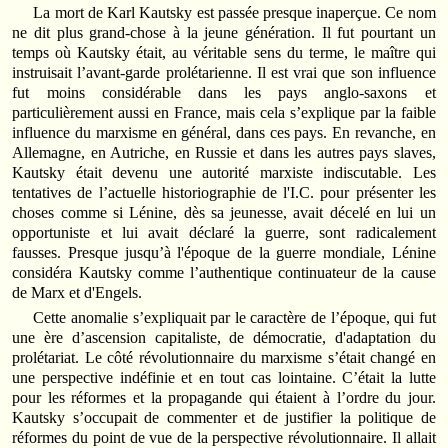
La mort de Karl Kautsky est passée presque inaperçue. Ce nom
ne dit plus grand-chose à la jeune génération. Il fut pourtant un
temps où Kautsky était, au véritable sens du terme, le maître qui
instruisait l’avant-garde prolétarienne. Il est vrai que son influence
fut moins considérable dans les pays anglo-saxons et
particulièrement aussi en France, mais cela s’explique par la faible
influence du marxisme en général, dans ces pays. En revanche, en
Allemagne, en Autriche, en Russie et dans les autres pays slaves,
Kautsky était devenu une autorité marxiste indiscutable. Les
tentatives de l’actuelle historiographie de l'I.C. pour présenter les
choses comme si Lénine, dès sa jeunesse, avait décelé en lui un
opportuniste et lui avait déclaré la guerre, sont radicalement
fausses. Presque jusqu’à l'époque de la guerre mondiale, Lénine
considéra Kautsky comme l’authentique continuateur de la cause
de Marx et d'Engels.
Cette anomalie s’expliquait par le caractère de l’époque, qui fut
une ère d’ascension capitaliste, de démocratie, d'adaptation du
prolétariat. Le côté révolutionnaire du marxisme s’était changé en
une perspective indéfinie et en tout cas lointaine. C’était la lutte
pour les réformes et la propagande qui étaient à l’ordre du jour.
Kautsky s’occupait de commenter et de justifier la politique de
réformes du point de vue de la perspective révolutionnaire. Il allait