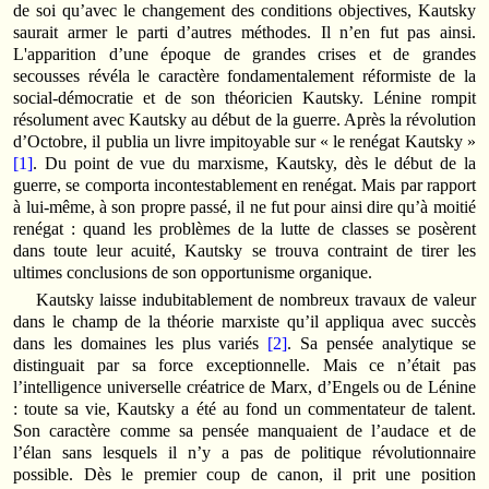
de soi qu’avec le changement des conditions objectives, Kautsky
saurait armer le parti d’autres méthodes. Il n’en fut pas ainsi.
L'apparition d’une époque de grandes crises et de grandes
secousses révéla le caractère fondamentalement réformiste de la
social-démocratie et de son théoricien Kautsky. Lénine rompit
résolument avec Kautsky au début de la guerre. Après la révolution
d’Octobre, il publia un livre impitoyable sur « le renégat Kautsky »
[1]
. Du point de vue du marxisme, Kautsky, dès le début de la
guerre, se comporta incontestablement en renégat. Mais par rapport
à lui-même, à son propre passé, il ne fut pour ainsi dire qu’à moitié
renégat : quand les problèmes de la lutte de classes se posèrent
dans toute leur acuité, Kautsky se trouva contraint de tirer les
ultimes conclusions de son opportunisme organique.
Kautsky laisse indubitablement de nombreux travaux de valeur
dans le champ de la théorie marxiste qu’il appliqua avec succès
dans les domaines les plus variés
[2]
. Sa pensée analytique se
distinguait par sa force exceptionnelle. Mais ce n’était pas
l’intelligence universelle créatrice de Marx, d’Engels ou de Lénine
: toute sa vie, Kautsky a été au fond un commentateur de talent.
Son caractère comme sa pensée manquaient de l’audace et de
l’élan sans lesquels il n’y a pas de politique révolutionnaire
possible. Dès le premier coup de canon, il prit une position