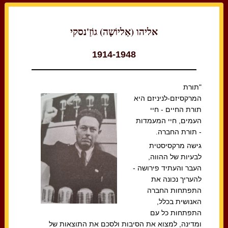
אליהו (אַליוֹשָה) גוֹזַ'נסקי
1914-1948
"תורת
המרקסיזם-לניניזם היא
תורת החיים - חיי
העמים, חיי המעמדות
- תורת החברה.
גישה מרקסיסטית
לבעיות של ההווה,
העבר והעתיד פירושה -
להעריך נכונה את
התפתחות החברה
האנושית בכלל,
התפתחות כל עם
ומדינה, למצוא את הסיבות ולסכם את התוצאות של