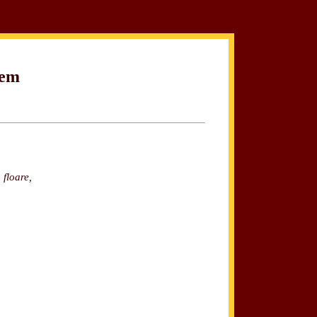
hem
 floare,