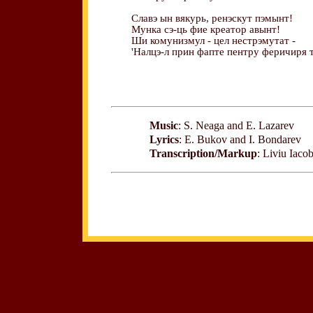
Славэ ын вякурь, ренэскут пэмынт!
Мунка сэ-ць фие креатор авынт!
Ши комунизмул - цел нестрэмутат -
'Налцэ-л прин фапте пентру феричиря т
Music
: S. Neaga and E. Lazarev
Lyrics
: E. Bukov and I. Bondarev
Transcription/Markup
: Liviu Iaco