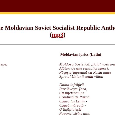
e Moldavian Soviet Socialist Republic Ant
(
mp3
)
Moldavian lyrics (Latin)
аре,
Moldova Sovietică, plaiul nostru-n
Alături de alte republici surori,
Păşeşte 'mpreună cu Rusia mare
Spre al Uniunii senin viitor.
Doina înfrăţirii
Prosl
ă
veşte Ţara,
Cu înţelepciune
Condus
ă
de Partid.
Cauza lui Lenin -
Cauză măreaţă -
O înfăptuieşte
Poporul strîns unit.