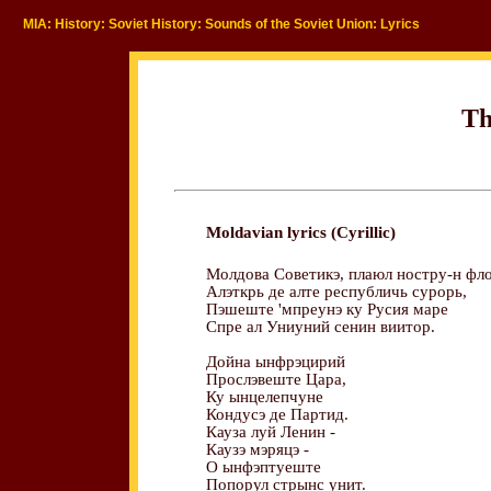
MIA: History: Soviet History: Sounds of the Soviet Union: Lyrics
Th
Moldavian lyrics (Cyrillic)
Молдова Советикэ, плаюл ностру-н фло
Алэткрь де алте республичь сурорь,
Пэшеште 'мпреунэ ку Русия маре
Спре ал Униуний сенин виитор.
Дойна ынфрэцирий
Прослэвеште Цара,
Ку ынцелепчуне
Кондусэ де Партид.
Кауза луй Ленин -
Каузэ мэряцэ -
О ынфэптуеште
Попорул стрынс унит.