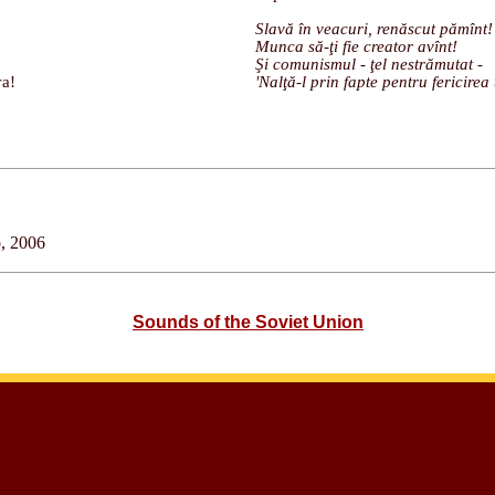
Slavă în veacuri, renăscut pămînt!
Munca să-ţi fie creator avînt!
Şi comunismul - ţel nestrămutat -
а!
'Nalţă-l prin fapte pentru fericirea 
b, 2006
Sounds of the Soviet Union