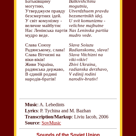
Батьківщину
Batkivshchinu
могутню,
mogutniu,
Утверджуєм правду
Utverdzhuem pravdu
безсмертних ідей.
bezsmertnikh idej.
У світ комунізму -
U svit komunizmu -
величне майбутнє
velichne majbutne
Нас Ленінська партія
Nas Leninska partiia
мудро веде.
mudro vede.
Слава Союзу
Slava Soiuzu
Радянському, слава!
Radianskomu, slava!
Слава Вітчизні на
Slava Vitchizni na
віки-віків!
viki-vikiv!
Живи Україна,
Zhivi Ukraina,
радянська державо,
radianska derzhavo,
В єдиній родині
V edinij rodini
народів-братів!
narodiv-brativ!
Music
: A. Lebedints
Lyrics
: P. Tychina and M. Bazhan
Transcription/Markup
: Liviu Iacob, 2006
Source
:
SovMusic
Sounds of the Soviet Union