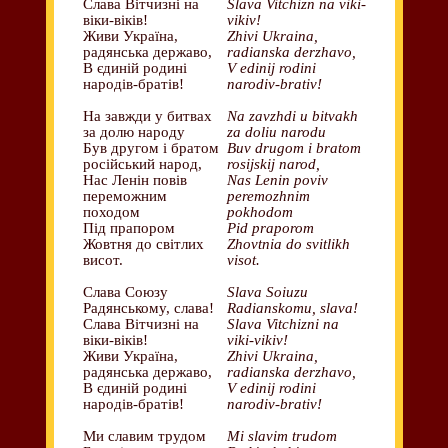
Слава Вітчизні на
Slava Vitchizn na viki-
віки-віків!
vikiv!
Живи Україна,
Zhivi Ukraina,
радянська державо,
radianska derzhavo,
В єдиній родині
V edinij rodini
народів-братів!
narodiv-brativ!
На завжди у битвах
Na zavzhdi u bitvakh
за долю народу
za doliu narodu
Був другом і братом
Buv drugom i bratom
російський народ,
rosijskij narod,
Нас Ленін повів
Nas Lenin poviv
переможним
peremozhnim
походом
pokhodom
Під прапором
Pid praporom
Жовтня до світлих
Zhovtnia do svitlikh
висот.
visot.
Слава Союзу
Slava Soiuzu
Радянському, слава!
Radianskomu, slava!
Слава Вітчизні на
Slava Vitchizni na
віки-віків!
viki-vikiv!
Живи Україна,
Zhivi Ukraina,
радянська державо,
radianska derzhavo,
В єдиній родині
V edinij rodini
народів-братів!
narodiv-brativ!
Ми славим трудом
Mi slavim trudom