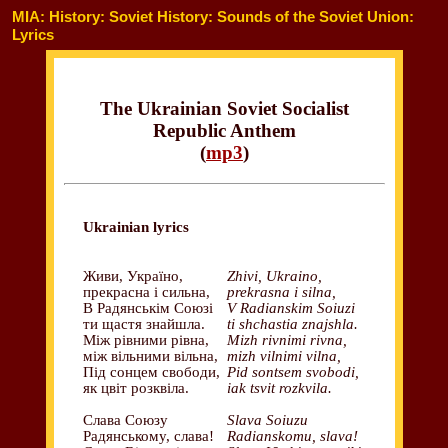
MIA: History: Soviet History: Sounds of the Soviet Union:
Lyrics
The Ukrainian Soviet Socialist
Republic Anthem
(
mp3
)
Ukrainian lyrics
Живи, Україно,
Zhivi, Ukraino,
прекрасна і сильна,
prekrasna i silna,
В Радянськім Союзі
V Radianskim Soiuzi
ти щастя знайшла.
ti shchastia znajshla.
Між рівними рівна,
Mizh rivnimi rivna,
між вільними вільна,
mizh vilnimi vilna,
Під сонцем свободи,
Pid sontsem svobodi,
як цвіт розквіла.
iak tsvit rozkvila.
Слава Союзу
Slava Soiuzu
Радянському, слава!
Radianskomu, slava!